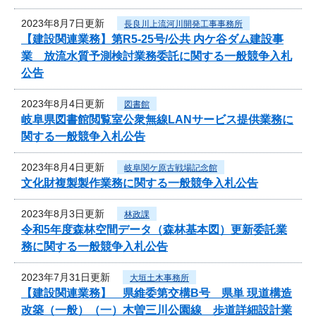
2023年8月7日更新
長良川上流河川開発工事事務所
【建設関連業務】第R5-25号/公共 内ケ谷ダム建設事
業 放流水質予測検討業務委託に関する一般競争入札
公告
2023年8月4日更新
図書館
岐阜県図書館閲覧室公衆無線LANサービス提供業務に
関する一般競争入札公告
2023年8月4日更新
岐阜関ケ原古戦場記念館
文化財複製製作業務に関する一般競争入札公告
2023年8月3日更新
林政課
令和5年度森林空間データ（森林基本図）更新委託業
務に関する一般競争入札公告
2023年7月31日更新
大垣土木事務所
【建設関連業務】 県維委第交構B号 県単 現道構造
改築（一般）（一）木曽三川公園線 歩道詳細設計業