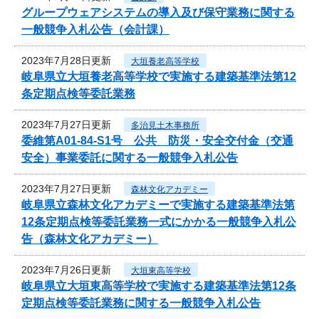
グループウェアシステムの導入及び保守業務に関する
一般競争入札公告（会計課）
2023年7月28日更新
大垣養老高等学校
岐阜県立大垣養老高等学校で実施する建築基準法第12
条定期点検等委託業務
2023年7月27日更新
多治見土木事務所
委維第A01-84-S1号 公共 防災・安全交付金（交通
安全）事業委託に関する一般競争入札公告
2023年7月27日更新
森林文化アカデミー
岐阜県立森林文化アカデミーで実施する建築基準法第
12条定期点検等委託業務一式にかかる一般競争入札公
告（森林文化アカデミー）
2023年7月26日更新
大垣東高等学校
岐阜県立大垣東高等学校で実施する建築基準法第12条
定期点検等委託業務に関する一般競争入札公告