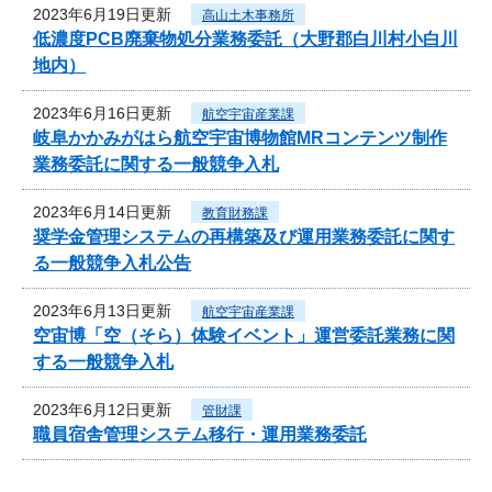
2023年6月19日更新
高山土木事務所
低濃度PCB廃棄物処分業務委託（大野郡白川村小白川
地内）
2023年6月16日更新
航空宇宙産業課
岐阜かかみがはら航空宇宙博物館MRコンテンツ制作
業務委託に関する一般競争入札
2023年6月14日更新
教育財務課
奨学金管理システムの再構築及び運用業務委託に関す
る一般競争入札公告
2023年6月13日更新
航空宇宙産業課
空宙博「空（そら）体験イベント」運営委託業務に関
する一般競争入札
2023年6月12日更新
管財課
職員宿舎管理システム移行・運用業務委託