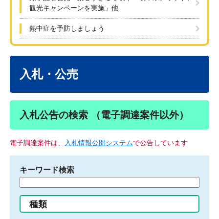
観光キャンペーンを実施」他
熱中症を予防しましょう
本
文
入札・公売
入札公告の検索 （電子調達案件以外）
電子調達案件は、
入札情報公開システム
で公告しています
キーワード検索
検
索
す
種類
る