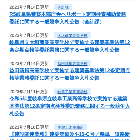
2023年7月14日更新
会計課
R5岐阜県警察本部庁舎ヘリポート定期検査補助業務
委託に関する一般競争入札公告（会計課）
2023年7月14日更新
大垣商業高等学校
岐阜県立大垣商業高等学校で実施する建築基準法第12
条定期点検等委託業務に関する一般競争入札公告
2023年7月14日更新
益田清風高等学校
益田清風高等学校で実施する建築基準法第12条定期点
検等業務委託に関する一般競争入札公告
2023年7月11日更新
岐阜工業高等学校
令和5年度岐阜県立岐阜工業高等学校で実施する建築
基準法第12条定期点検等委託業務に関する一般競争入
札公告
2023年7月10日更新
美濃土木事務所
【建設関連業務】建委第道改4-15-C号／県単 道路新