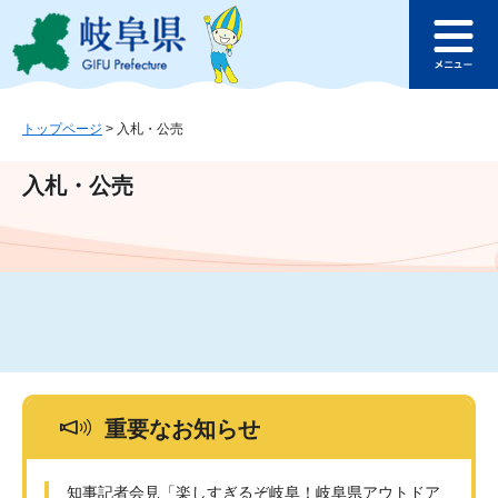
ペ
メ
このページの本文へ
ー
ニ
メ
ジ
ュ
ニ
の
ー
ュ
先
を
ー
頭
飛
トップページ
>
入札・公売
で
ば
す
し
入札・公売
。
て
本
文
へ
重要なお知らせ
知事記者会見「楽しすぎるぞ岐阜！岐阜県アウトドア