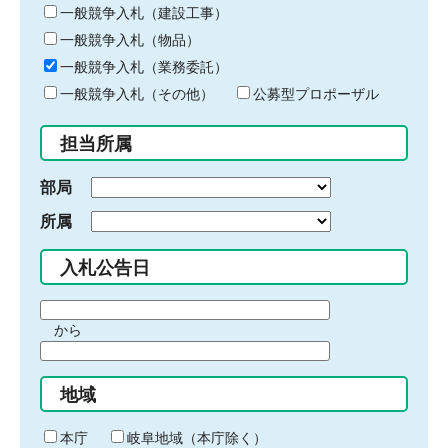
キ
一般競争入札（建設工事）
ー
一般競争入札（物品）
ワ
一般競争入札（業務委託）
ー
ド
一般競争入札（その他）
公募型プロポーザル
を
入
担当所属
力
部局
所属
入札公告日
期
から
間
期
の
間
始
地域
の
ま
終
り
わ
本庁
岐阜地域（本庁除く）