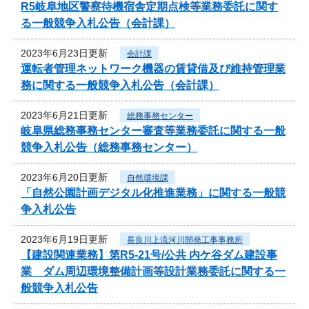
R5岐阜地区警察待機宿舎定期点検等業務委託に関す
る一般競争入札公告（会計課）
2023年6月23日更新
会計課
運転者管理ネットワーク機器の賃貸借及び維持管理業
務に関する一般競争入札公告（会計課）
2023年6月21日更新
総務事務センター
岐阜県総務事務センター審査等業務委託に関する一般
競争入札公告（総務事務センター）
2023年6月20日更新
自然環境課
「自然公園計画デジタル化推進業務」に関する一般競
争入札公告
2023年6月19日更新
長良川上流河川開発工事事務所
【建設関連業務】第R5-21号/公共 内ケ谷ダム建設事
業 ダム周辺環境整備計画等設計業務委託に関する一
般競争入札公告