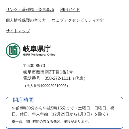
リンク・著作権・免責事項
利用ガイド
個人情報保護の考え方
ウェブアクセシビリティ方針
サイトマップ
岐阜県庁
GIFU Prefectural Office
〒500-8570
岐阜市薮田南2丁目1番1号
電話番号 058-272-1111（代表）
（法人番号4000020210005）
開庁時間
午前8時30分から午後5時15分まで
（土曜日、日曜日、祝
日、休日、年末年始（12月29日から1月3日）を除く）
※一部、開庁時間の異なる機関、施設があります。