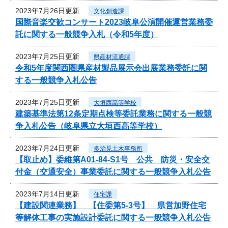
2023年7月26日更新
文化創造課
国際音楽交歓コンサート2023岐阜公演開催運営業務委
託に関する一般競争入札（令和5年度）
2023年7月25日更新
県産材流通課
令和5年度関西圏県産材製品展示会出展業務委託に関
する一般競争入札公告
2023年7月25日更新
大垣西高等学校
建築基準法第12条定期点検等委託業務に関する一般競
争入札公告（岐阜県立大垣西高等学校）
2023年7月24日更新
多治見土木事務所
【取止め】委維第A01-84-S1号 公共 防災・安全交
付金（交通安全）事業委託に関する一般競争入札公告
2023年7月14日更新
住宅課
【建設関連業務】 【住委第5-3号】 県営加野住宅
等解体工事の実施設計委託に関する一般競争入札公告