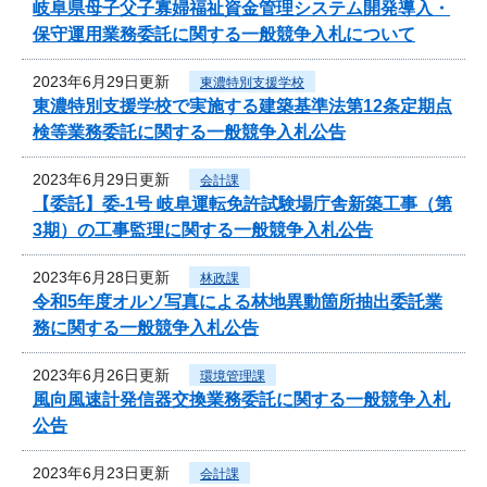
岐阜県母子父子寡婦福祉資金管理システム開発導入・
保守運用業務委託に関する一般競争入札について
2023年6月29日更新
東濃特別支援学校
東濃特別支援学校で実施する建築基準法第12条定期点
検等業務委託に関する一般競争入札公告
2023年6月29日更新
会計課
【委託】委-1号 岐阜運転免許試験場庁舎新築工事（第
3期）の工事監理に関する一般競争入札公告
2023年6月28日更新
林政課
令和5年度オルソ写真による林地異動箇所抽出委託業
務に関する一般競争入札公告
2023年6月26日更新
環境管理課
風向風速計発信器交換業務委託に関する一般競争入札
公告
2023年6月23日更新
会計課