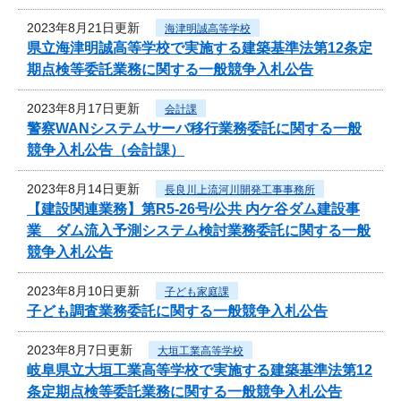
2023年8月21日更新
海津明誠高等学校
県立海津明誠高等学校で実施する建築基準法第12条定
期点検等委託業務に関する一般競争入札公告
2023年8月17日更新
会計課
警察WANシステムサーバ移行業務委託に関する一般
競争入札公告（会計課）
2023年8月14日更新
長良川上流河川開発工事事務所
【建設関連業務】第R5-26号/公共 内ケ谷ダム建設事
業 ダム流入予測システム検討業務委託に関する一般
競争入札公告
2023年8月10日更新
子ども家庭課
子ども調査業務委託に関する一般競争入札公告
2023年8月7日更新
大垣工業高等学校
岐阜県立大垣工業高等学校で実施する建築基準法第12
条定期点検等委託業務に関する一般競争入札公告