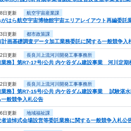
28日更新
航空宇宙産業課
みがはら航空宇宙博物館宇宙エリアレイアウト再編委託
23日更新
都市政策課
都市計画基礎調査データ加工業務委託に関する一般競争入
22日更新
長良川上流河川開発工事事務所
業務】第R7-17号/公共 内ケ谷ダム建設事業 河川定
22日更新
長良川上流河川開発工事事務所
業務】第R7-15号/公共 内ケ谷ダム建設事業 試験
る一般競争入札公告
16日更新
地域福祉課
没者追悼式会場設営等委託業務に関する一般競争入札公