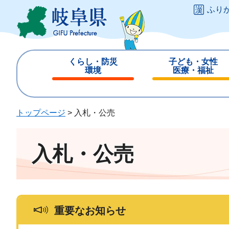
ペ
メ
ふり
ー
ニ
ジ
ュ
の
ー
先
を
くらし・防災
子ども・女性
頭
飛
環境
医療・福祉
で
ば
閉
閉
す
し
じ
じ
。
て
る
る
トップページ
>
入札・公売
本
文
へ
入札・公売
重要なお知らせ