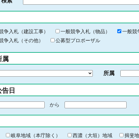
ド検索
検
索
す
る
キ
競争入札（建設工事）
一般競争入札（物品）
一般競
ー
競争入札（その他）
公募型プロポーザル
ワ
ー
所属
ド
を
所属
入
力
公告日
から
期
間
の
終
わ
岐阜地域（本庁除く）
西濃（大垣）地域
揖斐