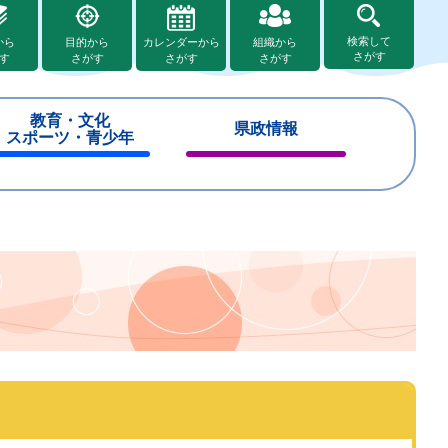
検索して
から
目的から
カレンダーから
組織から
さがす
す
さがす
さがす
さがす
教育・文化
県政情報
スポーツ・青少年
閉
閉
じ
じ
る
る