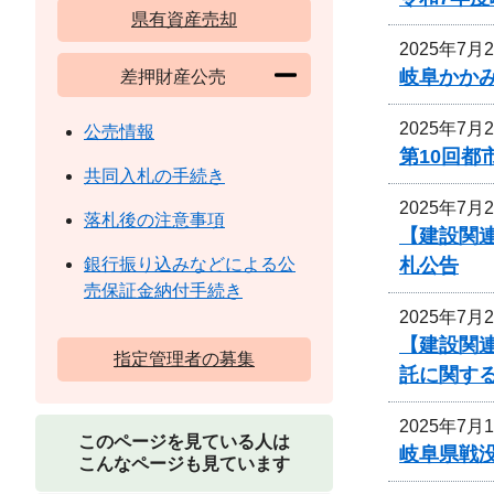
県有資産売却
2025年7月
岐阜かか
差押財産公売
2025年7月
公売情報
第10回
共同入札の手続き
2025年7月
落札後の注意事項
【建設関連
札公告
銀行振り込みなどによる公
売保証金納付手続き
2025年7月
【建設関連
指定管理者の募集
託に関す
2025年7月
このページを見ている人は
岐阜県戦
こんなページも見ています