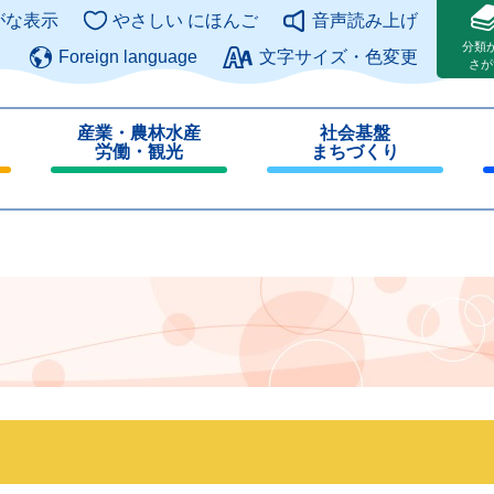
このページの本文へ
がな表示
やさしい にほんご
音声読み上げ
分類
Foreign language
文字サイズ・色変更
さが
産業・農林水産
社会基盤
労働・観光
まちづくり
閉
閉
じ
じ
る
る