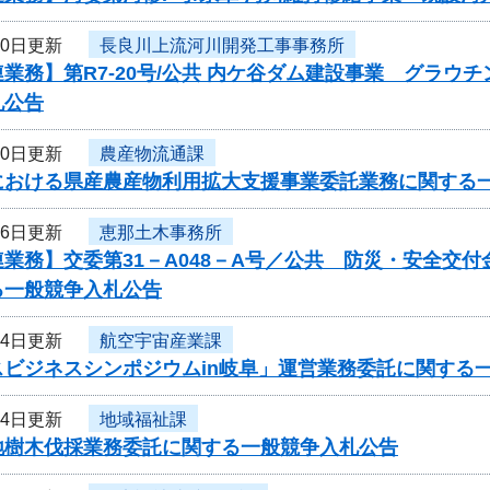
30日更新
長良川上流河川開発工事事務所
業務】第R7-20号/公共 内ケ谷ダム建設事業 グラウ
札公告
30日更新
農産物流通課
における県産農産物利用拡大支援事業委託業務に関する
26日更新
恵那土木事務所
業務】交委第31－A048－A号／公共 防災・安全交
る一般競争入札公告
24日更新
航空宇宙産業課
スビジネスシンポジウムin岐阜」運営業務委託に関する
24日更新
地域福祉課
地樹木伐採業務委託に関する一般競争入札公告