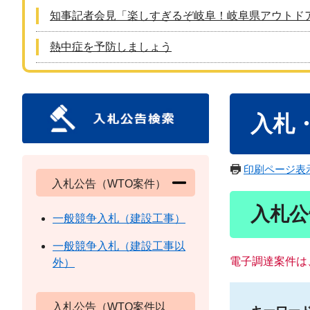
知事記者会見「楽しすぎるぞ岐阜！岐阜県アウトド
熱中症を予防しましょう
本
入札
文
印刷ページ表
入札公告（WTO案件）
入札公
一般競争入札（建設工事）
一般競争入札（建設工事以
電子調達案件は
外）
入札公告（WTO案件以