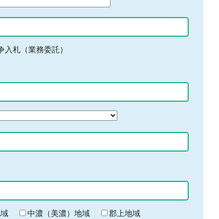
争入札（業務委託）
地域
中濃（美濃）地域
郡上地域