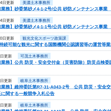
14日更新
美濃土木事務所
業務】砂委第砂メ4-1-2号/公共 砂防メンテナンス事
14日更新
美濃土木事務所
業務】砂委第砂メ4-1-1号/公共 砂防メンテナンス事
10日更新
観光文化スポーツ政策課
度持続可能な観光に関する国際機関公認講習等の運営等
8日更新
可茂土木事務所
業務】公共 防災・安全交付金（災害防除）防災点検委託/
7日更新
岐阜土木事務所
業務】維持委託第R7-31-A043-2号 公共 防災・
託に関する一般競争入札公告
7日更新
岐阜土木事務所