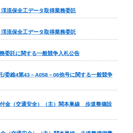
業 渓流保全工データ取得業務委託
業 渓流保全工データ取得業務委託
業務委託に関する一般競争入札公告
委維4第43－A058－06他号に関する一般競争
安全交付金（交通安全）（主）関本巣線 歩道整備設