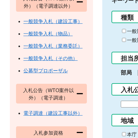
キーワー
外）（電子調達以外）
種類
一般競争入札（建設工事）
一般
一般競争入札（物品）
一般
一般競争入札（業務委託）
担当
一般競争入札（その他）
公募型プロポーザル
部局
入札
入札公告（WTO案件以
外）（電子調達）
期
間
電子調達（建設工事以外）
の
地域
始
入札参加資格
ま
本庁