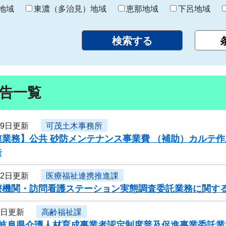
り
地域
東濃（多治見）地域
恵那地域
下呂地域
告一覧
19日更新
可茂土木事務所
業務】公共 砂防メンテナンス事業費 （補助）カルテ作
告
12日更新
医療福祉連携推進課
療機関・訪問看護ステーション実態調査委託業務に関す
7日更新
高齢福祉課
度岐阜県介護人材育成事業者認定制度普及促進事業委託