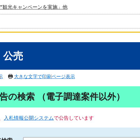
ア観光キャンペーンを実施」他
・公売
示
大きな文字で印刷ページ表示
告の検索 （電子調達案件以外）
、
入札情報公開システム
で公告しています