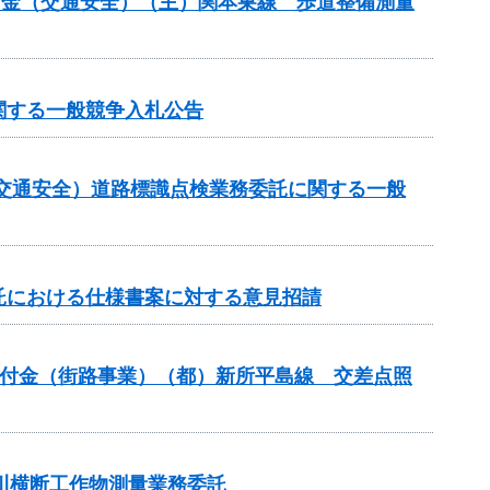
全交付金（交通安全）（主）関本巣線 歩道整備測量
関する一般競争入札公告
金（交通安全）道路標識点検業務委託に関する一般
託における仕様書案に対する意見招請
安全交付金（街路事業）（都）新所平島線 交差点照
河川横断工作物測量業務委託