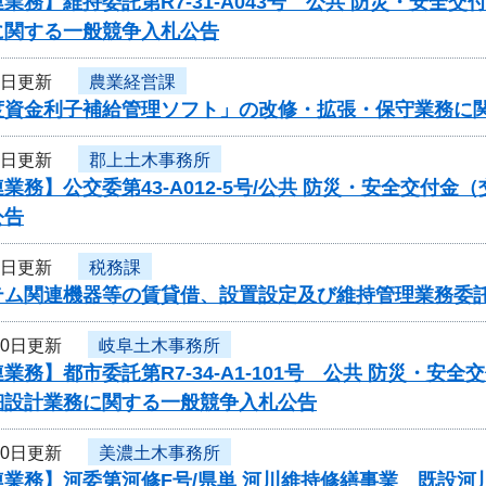
業務】維持委託第R7-31-A043号 公共 防災・安
に関する一般競争入札公告
7日更新
農業経営課
度資金利子補給管理ソフト」の改修・拡張・保守業務に
7日更新
郡上土木事務所
業務】公交委第43-A012-5号/公共 防災・安全交付
公告
2日更新
税務課
テム関連機器等の賃貸借、設置設定及び維持管理業務委
30日更新
岐阜土木事務所
業務】都市委託第R7-34-A1-101号 公共 防災・
細設計業務に関する一般競争入札公告
30日更新
美濃土木事務所
連業務】河委第河修F号/県単 河川維持修繕事業 既設