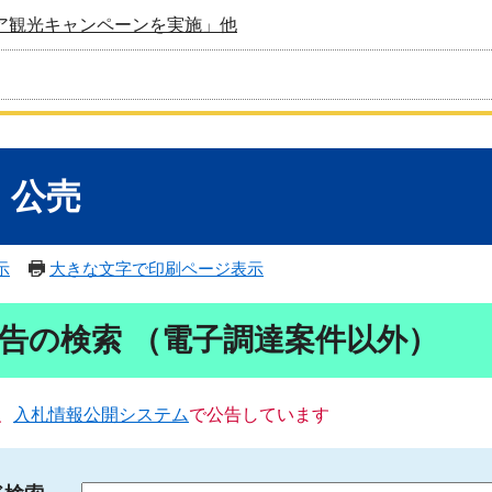
ア観光キャンペーンを実施」他
・公売
示
大きな文字で印刷ページ表示
告の検索 （電子調達案件以外）
、
入札情報公開システム
で公告しています