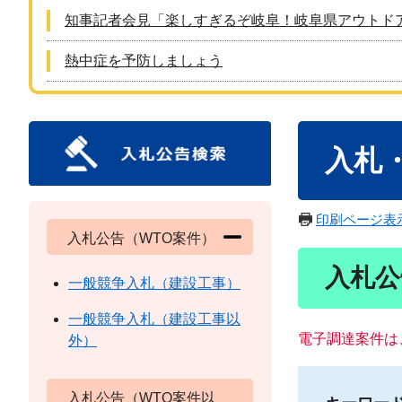
知事記者会見「楽しすぎるぞ岐阜！岐阜県アウトド
熱中症を予防しましょう
本
入札
文
印刷ページ表
入札公告（WTO案件）
入札公
一般競争入札（建設工事）
一般競争入札（建設工事以
電子調達案件は
外）
入札公告（WTO案件以