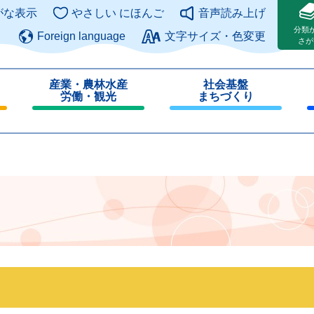
このページの本文へ
がな表示
やさしい にほんご
音声読み上げ
分類
Foreign language
文字サイズ・色変更
さが
産業・農林水産
社会基盤
労働・観光
まちづくり
閉
閉
じ
じ
る
る