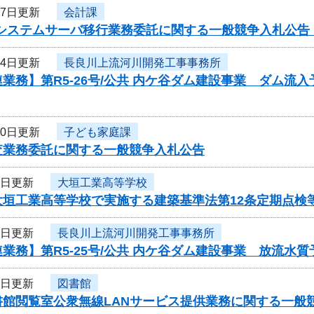
17日更新
会計課
Nシステムサーバ移行業務委託に関する一般競争入札公告
14日更新
長良川上流河川開発工事事務所
業務】第R5-26号/公共 内ケ谷ダム建設事業 ダム
10日更新
子ども家庭課
査業務委託に関する一般競争入札公告
7日更新
大垣工業高等学校
大垣工業高等学校で実施する建築基準法第12条定期点検
7日更新
長良川上流河川開発工事事務所
業務】第R5-25号/公共 内ケ谷ダム建設事業 放流
4日更新
図書館
書館閲覧室公衆無線LANサービス提供業務に関する一般