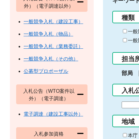
キーワー
外）（電子調達以外）
種類
一般競争入札（建設工事）
一般
一般競争入札（物品）
一般
一般競争入札（業務委託）
担当
一般競争入札（その他）
公募型プロポーザル
部局
入札
入札公告（WTO案件以
外）（電子調達）
期
間
電子調達（建設工事以外）
の
地域
始
入札参加資格
ま
本庁