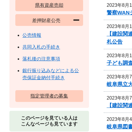
2023年8月
県有資産売却
警察WA
差押財産公売
2023年8月
【建設関連
公売情報
札公告
共同入札の手続き
2023年8月
落札後の注意事項
子ども調
銀行振り込みなどによる公
2023年8月
売保証金納付手続き
岐阜県立
指定管理者の募集
2023年8月
【建設関連
このページを見ている人は
2023年8月
こんなページも見ています
岐阜県図