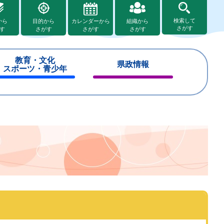
検索して
から
目的から
カレンダーから
組織から
さがす
す
さがす
さがす
さがす
教育・文化
県政情報
スポーツ・青少年
閉
閉
じ
じ
る
る