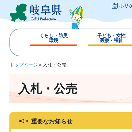
ペ
メ
ふり
ー
ニ
ジ
ュ
の
ー
先
を
くらし・防災
子ども・女性
頭
飛
環境
医療・福祉
で
ば
閉
閉
す
し
じ
じ
。
て
る
る
トップページ
>
入札・公売
本
文
へ
入札・公売
重要なお知らせ