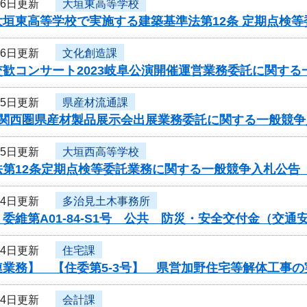
26日更新
大垣東高等学校
大垣東高等学校で実施する建築基準法第12条 定期点検
26日更新
文化創造課
歓コンサート2023岐阜公演開催運営業務委託に関する
25日更新
県産材流通課
度関西圏県産材製品展示会出展業務委託に関する一般競争
25日更新
大垣西高等学校
法第12条定期点検等委託業務に関する一般競争入札公告
24日更新
多治見土木事務所
委維第A01-84-S1号 公共 防災・安全交付金（交
14日更新
住宅課
連業務】 【住委第5-3号】 県営加野住宅等解体工事
14日更新
会計課