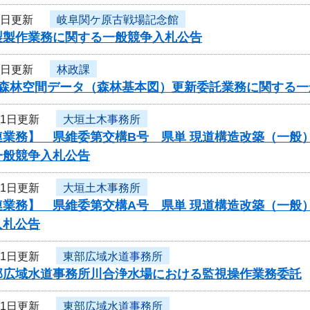
4日更新
岐阜関ケ原古戦場記念館
製製作業務に関する一般競争入札公告
3日更新
林政課
度森林空間データ（森林基本図）更新委託業務に関する一
31日更新
大垣土木事務所
連業務】 県維委第交構B号 県単 現道構造改築（一般
一般競争入札公告
31日更新
大垣土木事務所
連業務】 県維委第交構A号 県単 現道構造改築（一般
入札公告
31日更新
東部広域水道事務所
部広域水道事務所川合浄水場における監視操作業務委託
31日更新
東部広域水道事務所