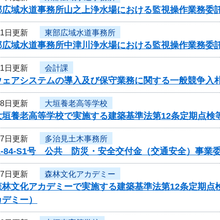
部広域水道事務所山之上浄水場における監視操作業務委
31日更新
東部広域水道事務所
部広域水道事務所中津川浄水場における監視操作業務委
31日更新
会計課
ウェアシステムの導入及び保守業務に関する一般競争入
28日更新
大垣養老高等学校
大垣養老高等学校で実施する建築基準法第12条定期点検
27日更新
多治見土木事務所
1-84-S1号 公共 防災・安全交付金（交通安全）事
27日更新
森林文化アカデミー
森林文化アカデミーで実施する建築基準法第12条定期点
カデミー）