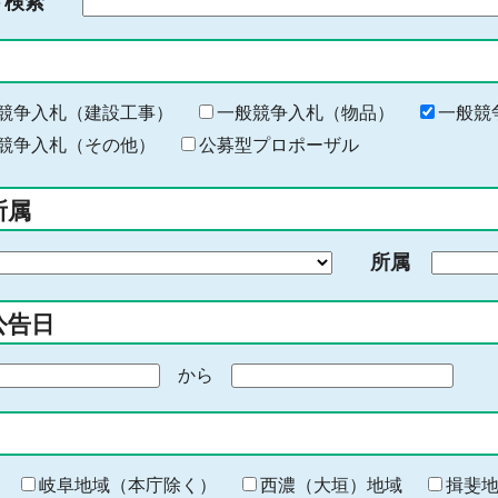
ド検索
検
索
す
る
キ
競争入札（建設工事）
一般競争入札（物品）
一般競
ー
競争入札（その他）
公募型プロポーザル
ワ
ー
所属
ド
を
所属
入
力
公告日
から
期
間
の
終
わ
岐阜地域（本庁除く）
西濃（大垣）地域
揖斐