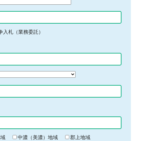
争入札（業務委託）
地域
中濃（美濃）地域
郡上地域