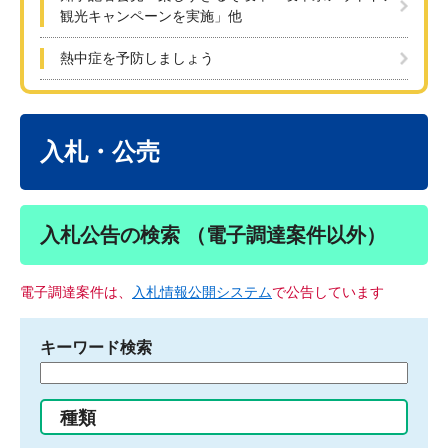
観光キャンペーンを実施」他
熱中症を予防しましょう
本
文
入札・公売
入札公告の検索 （電子調達案件以外）
電子調達案件は、
入札情報公開システム
で公告しています
キーワード検索
検
索
す
種類
る