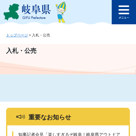
ペ
メ
このページの本文へ
ー
ニ
メ
ジ
ュ
ニ
の
ー
ュ
先
を
ー
頭
飛
トップページ
>
入札・公売
で
ば
す
し
入札・公売
。
て
本
文
へ
重要なお知らせ
知事記者会見「楽しすぎるぞ岐阜！岐阜県アウトドア