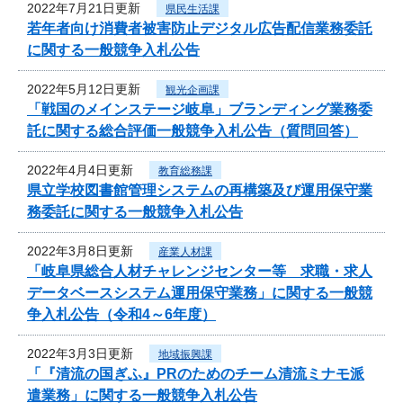
2022年7月21日更新
県民生活課
若年者向け消費者被害防止デジタル広告配信業務委託
に関する一般競争入札公告
2022年5月12日更新
観光企画課
「戦国のメインステージ岐阜」ブランディング業務委
託に関する総合評価一般競争入札公告（質問回答）
2022年4月4日更新
教育総務課
県立学校図書館管理システムの再構築及び運用保守業
務委託に関する一般競争入札公告
2022年3月8日更新
産業人材課
「岐阜県総合人材チャレンジセンター等 求職・求人
データベースシステム運用保守業務」に関する一般競
争入札公告（令和4～6年度）
2022年3月3日更新
地域振興課
「『清流の国ぎふ』PRのためのチーム清流ミナモ派
遣業務」に関する一般競争入札公告