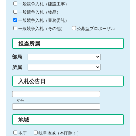
キ
一般競争入札（建設工事）
ー
一般競争入札（物品）
ワ
一般競争入札（業務委託）
ー
ド
一般競争入札（その他）
公募型プロポーザル
を
入
担当所属
力
部局
所属
入札公告日
期
から
間
期
の
間
始
地域
の
ま
終
り
わ
本庁
岐阜地域（本庁除く）