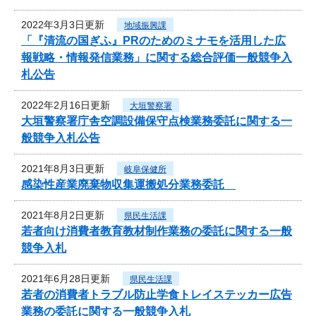
2022年3月3日更新
地域振興課
「『清流の国ぎふ』PRのためのミナモを活用した広
報戦略・情報発信業務」に関する総合評価一般競争入
札公告
2022年2月16日更新
大垣警察署
大垣警察署庁舎空調設備保守点検業務委託に関する一
般競争入札公告
2021年8月3日更新
岐阜保健所
感染性産業廃棄物収集運搬処分業務委託
2021年8月2日更新
県民生活課
若者向け消費者教育教材制作業務の委託に関する一般
競争入札
2021年6月28日更新
県民生活課
若者の消費者トラブル防止学食トレイステッカー広告
業務の委託に関する一般競争入札