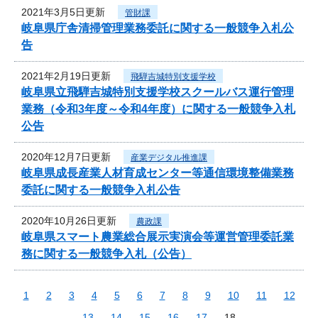
2021年3月5日更新
管財課
岐阜県庁舎清掃管理業務委託に関する一般競争入札公
告
2021年2月19日更新
飛騨吉城特別支援学校
岐阜県立飛騨吉城特別支援学校スクールバス運行管理
業務（令和3年度～令和4年度）に関する一般競争入札
公告
2020年12月7日更新
産業デジタル推進課
岐阜県成長産業人材育成センター等通信環境整備業務
委託に関する一般競争入札公告
2020年10月26日更新
農政課
岐阜県スマート農業総合展示実演会等運営管理委託業
務に関する一般競争入札（公告）
1
2
3
4
5
6
7
8
9
10
11
12
13
14
15
16
17
18