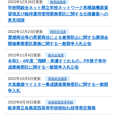
2022年12月26日更新
教育総務課
学校間総合ネット県立学校ネットワーク再構築機器賃
貸借及び維持運用管理業務委託に関する仕様書案への
意見招請
2022年12月23日更新
県民生活課
霊感商法等の悪質商法による被害防止に関する講演会
開催事業委託業務に関する一般競争入札公告
2022年11月4日更新
観光企画課
令和3・4年度「飛騨・美濃すぐれもの」PR冊子等作
成業務委託に関する一般競争入札公告
2022年10月5日更新
県産材流通課
木造建築マイスター養成講座業務委託に関する一般競
争入札
2022年8月26日更新
各務原西高等学校
岐阜県立各務原西高等学校桜枯れ枝等剪定業務