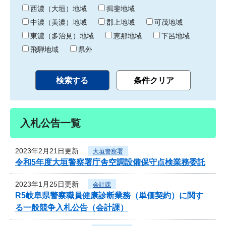
り
西濃（大垣）地域
揖斐地域
中濃（美濃）地域
郡上地域
可茂地域
東濃（多治見）地域
恵那地域
下呂地域
飛騨地域
県外
入札公告一覧
2023年2月21日更新
大垣警察署
令和5年度大垣警察署庁舎空調設備保守点検業務委託
2023年1月25日更新
会計課
R5岐阜県警察職員健康診断業務（単価契約）に関す
る一般競争入札公告（会計課）