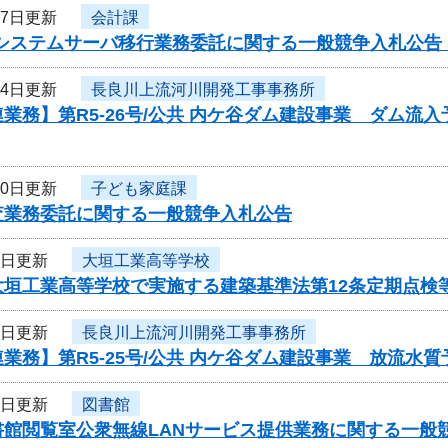
17日更新
会計課
Nシステムサーバ移行業務委託に関する一般競争入札公告
14日更新
長良川上流河川開発工事事務所
業務】第R5-26号/公共 内ケ谷ダム建設事業 ダム
10日更新
子ども家庭課
査業務委託に関する一般競争入札公告
7日更新
大垣工業高等学校
大垣工業高等学校で実施する建築基準法第12条定期点検
7日更新
長良川上流河川開発工事事務所
業務】第R5-25号/公共 内ケ谷ダム建設事業 放流
4日更新
図書館
書館閲覧室公衆無線LANサービス提供業務に関する一般