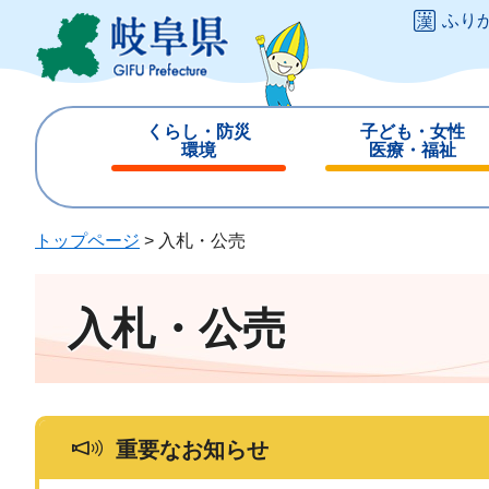
ペ
メ
ふり
ー
ニ
ジ
ュ
の
ー
先
を
くらし・防災
子ども・女性
頭
飛
環境
医療・福祉
で
ば
閉
閉
す
し
じ
じ
。
て
る
る
トップページ
>
入札・公売
本
文
へ
入札・公売
重要なお知らせ