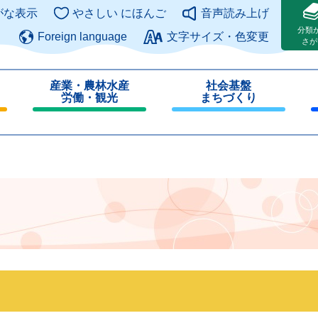
このページの本文へ
がな表示
やさしい にほんご
音声読み上げ
分類
Foreign language
文字サイズ・色変更
さが
産業・農林水産
社会基盤
労働・観光
まちづくり
閉
閉
じ
じ
る
る