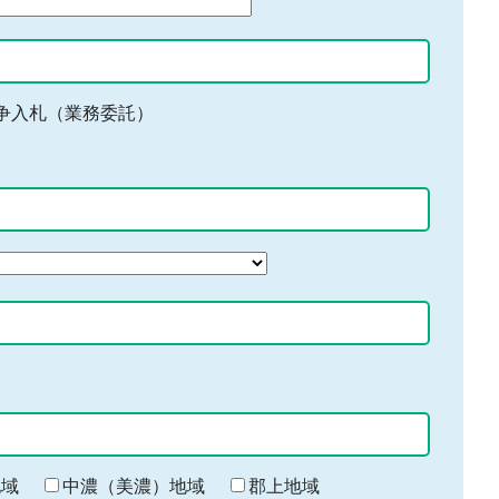
争入札（業務委託）
地域
中濃（美濃）地域
郡上地域