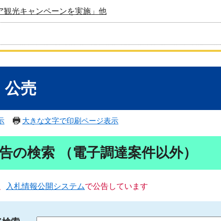
ア観光キャンペーンを実施」他
・公売
示
大きな文字で印刷ページ表示
告の検索 （電子調達案件以外）
、
入札情報公開システム
で公告しています