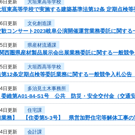
26日更新
大垣東高等学校
大垣東高等学校で実施する建築基準法第12条 定期点検
26日更新
文化創造課
歓コンサート2023岐阜公演開催運営業務委託に関する
25日更新
県産材流通課
度関西圏県産材製品展示会出展業務委託に関する一般競争
25日更新
大垣西高等学校
法第12条定期点検等委託業務に関する一般競争入札公告
24日更新
多治見土木事務所
委維第A01-84-S1号 公共 防災・安全交付金（交
14日更新
住宅課
連業務】 【住委第5-3号】 県営加野住宅等解体工事
14日更新
会計課