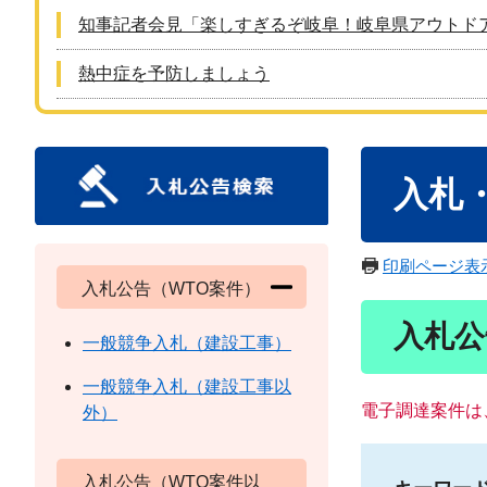
知事記者会見「楽しすぎるぞ岐阜！岐阜県アウトド
熱中症を予防しましょう
本
入札
文
印刷ページ表
入札公告（WTO案件）
入札公
一般競争入札（建設工事）
一般競争入札（建設工事以
電子調達案件は
外）
入札公告（WTO案件以