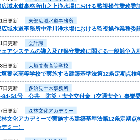
部広域水道事務所山之上浄水場における監視操作業務委
31日更新
東部広域水道事務所
部広域水道事務所中津川浄水場における監視操作業務委
31日更新
会計課
ウェアシステムの導入及び保守業務に関する一般競争入
28日更新
大垣養老高等学校
大垣養老高等学校で実施する建築基準法第12条定期点検
27日更新
多治見土木事務所
1-84-S1号 公共 防災・安全交付金（交通安全）事
27日更新
森林文化アカデミー
森林文化アカデミーで実施する建築基準法第12条定期点
カデミー）