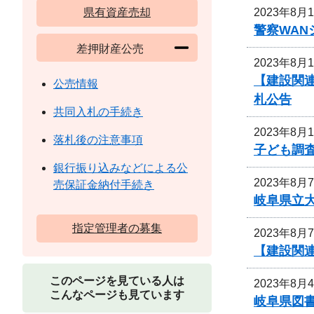
2023年8月
県有資産売却
警察WA
差押財産公売
2023年8月
【建設関連
公売情報
札公告
共同入札の手続き
2023年8月
落札後の注意事項
子ども調
銀行振り込みなどによる公
2023年8月
売保証金納付手続き
岐阜県立
指定管理者の募集
2023年8月
【建設関連
このページを見ている人は
2023年8月
こんなページも見ています
岐阜県図