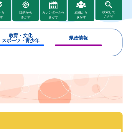
検索して
から
目的から
カレンダーから
組織から
さがす
す
さがす
さがす
さがす
教育・文化
県政情報
スポーツ・青少年
閉
閉
じ
じ
る
る