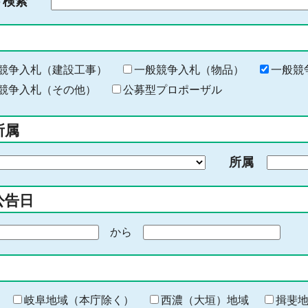
ド検索
検
索
す
る
キ
競争入札（建設工事）
一般競争入札（物品）
一般競
ー
競争入札（その他）
公募型プロポーザル
ワ
ー
所属
ド
を
所属
入
力
公告日
から
期
間
の
終
わ
岐阜地域（本庁除く）
西濃（大垣）地域
揖斐