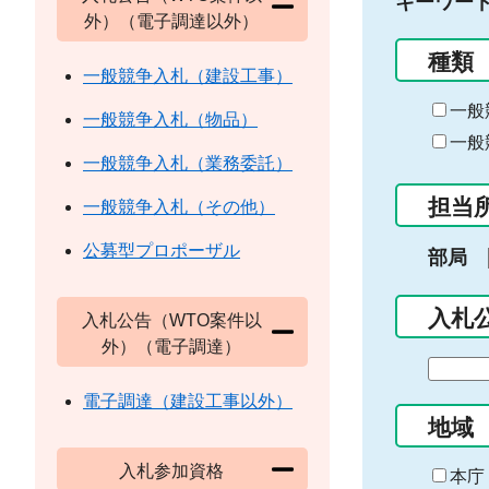
キーワー
外）（電子調達以外）
種類
一般競争入札（建設工事）
一般
一般競争入札（物品）
一般
一般競争入札（業務委託）
担当
一般競争入札（その他）
公募型プロポーザル
部局
入札
入札公告（WTO案件以
外）（電子調達）
期
間
電子調達（建設工事以外）
の
地域
始
入札参加資格
ま
本庁