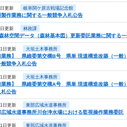
4日更新
岐阜関ケ原古戦場記念館
製製作業務に関する一般競争入札公告
3日更新
林政課
度森林空間データ（森林基本図）更新委託業務に関する一
31日更新
大垣土木事務所
連業務】 県維委第交構B号 県単 現道構造改築（一般
一般競争入札公告
31日更新
大垣土木事務所
連業務】 県維委第交構A号 県単 現道構造改築（一般
入札公告
31日更新
東部広域水道事務所
部広域水道事務所川合浄水場における監視操作業務委託
31日更新
東部広域水道事務所