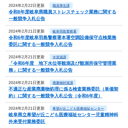
2024年2月22日更新
職員厚生課
令和6年度岐阜県職員ストレスチェック業務に関する
一般競争入札公告
2024年2月21日更新
岐阜羽島警察署
令和6年度岐阜羽島警察署本署空調設備保守点検業務
委託に関する一般競争入札公告
2024年2月21日更新
水資源課
「令和6年度 地下水位等観測及び観測所保守管理業
務」に関する一般競争入札公告
2024年2月21日更新
廃棄物対策課
不適正な産業廃棄物処理に係る検査業務委託（単価契
約）に関する一般競争入札公告（令和6年度）
2024年2月21日更新
希望が丘こども医療福祉センター
岐阜県立希望が丘こども医療福祉センター児童精神科
外来受付業務委託