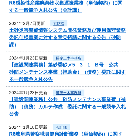
R6感染性産業廃棄物収集運搬業務（単価契約）に関
する一般競争入札公告（会計課）
2024年2月7日更新
砂防課
土砂災害警戒情報システム開発業務及び運用保守業務
委託仕様書案に対する意見招請に関する公告（砂防
課）
2024年1月23日更新
揖斐土木事務所
【建設関連業務】第砂委砂メ5－3－1－B号 公共
砂防メンテナンス事業（補助金）（債務）委託に関す
る一般競争入札公告
2024年1月23日更新
可茂土木事務所
【建設関連業務】公共 砂防メンテナンス事業費（補
助）（債務）カルテ作成 委託に関する一般競争入札
公告
2024年1月18日更新
会計課
R6岐阜県警察職員健康診断業務（単価契約）に関す