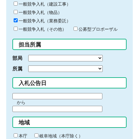
キ
一般競争入札（建設工事）
ー
一般競争入札（物品）
ワ
一般競争入札（業務委託）
ー
ド
一般競争入札（その他）
公募型プロポーザル
を
入
担当所属
力
部局
所属
入札公告日
期
から
間
期
の
間
始
地域
の
ま
終
り
わ
本庁
岐阜地域（本庁除く）