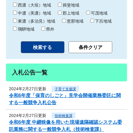
り
西濃（大垣）地域
揖斐地域
中濃（美濃）地域
郡上地域
可茂地域
東濃（多治見）地域
恵那地域
下呂地域
飛騨地域
県外
入札公告一覧
2024年2月27日更新
子育て支援課
令和6年度「保育のしごと」見学会開催業務委託に関
する一般競争入札公告
2024年2月27日更新
技術検査課
令和6年度 中継映像を用いた現場遠隔確認システム委
託業務に関する一般競争入札（技術検査課）