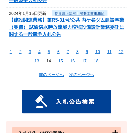
一般競争入札公告
2024年1月15日更新
長良川上流河川開発工事事務所
【建設関連業務】第R5-31号/公共 内ケ谷ダム建設事業
（翌債） 試験湛水時放流能力増強設備設計業務委託に
関する一般競争入札公告
1
2
3
4
5
6
7
8
9
10
11
12
13
14
15
16
17
18
前のページへ
次のページへ