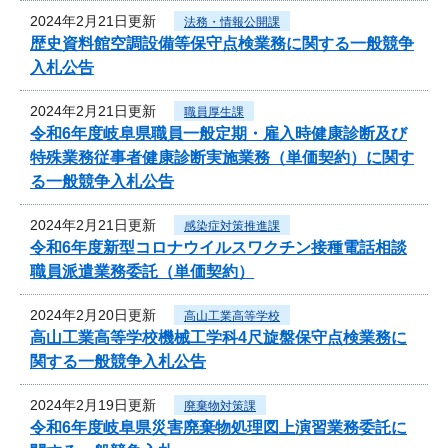
2024年2月21日更新
法務・情報公開課
歴史資料館空調設備等保守点検業務に関する一般競争
入札公告
2024年2月21日更新
職員厚生課
令和6年度岐阜県職員一般定期・雇入時健康診断及び
特殊業務従事者健康診断実施業務（単価契約）に関す
る一般競争入札公告
2024年2月21日更新
感染症対策推進課
令和6年度新型コロナウイルスワクチン接種電話相談
職員派遣業務委託（単価契約）
2024年2月20日更新
高山工業高等学校
高山工業高等学校機械工学科4尺旋盤保守点検業務に
関する一般競争入札公告
2024年2月19日更新
廃棄物対策課
令和6年度岐阜県災害廃棄物処理図上演習業務委託に