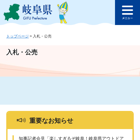
ペ
メ
このページの本文へ
ー
ニ
メ
ジ
ュ
ニ
の
ー
ュ
先
を
ー
頭
飛
トップページ
>
入札・公売
で
ば
す
し
入札・公売
。
て
本
文
へ
重要なお知らせ
知事記者会見「楽しすぎるぞ岐阜！岐阜県アウトドア