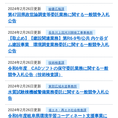
2024年2月26日更新
秘書広報課
第47回県政世論調査等委託業務に関する一般競争入札
公告
2024年2月26日更新
長良川上流河川開発工事事務所
【取止め】【建設関連業務】第R6-9号/公共 内ケ谷ダ
ム建設事業 環境調査業務委託に関する一般競争入札
公告
2024年2月26日更新
技術検査課
令和6年度 CADソフトの保守委託業務に関する一般
競争入札公告（技術検査課）
2024年2月26日更新
東部広域水道事務所
水質試験棟機械警備業務委託に関する一般競争入札公
告
2024年2月26日更新
省エネ・再エネ社会推進課
令和6年度岐阜県環境学習コーディネート支援事業に