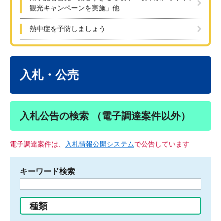
観光キャンペーンを実施」他
熱中症を予防しましょう
本
文
入札・公売
入札公告の検索 （電子調達案件以外）
電子調達案件は、
入札情報公開システム
で公告しています
キーワード検索
検
索
す
種類
る