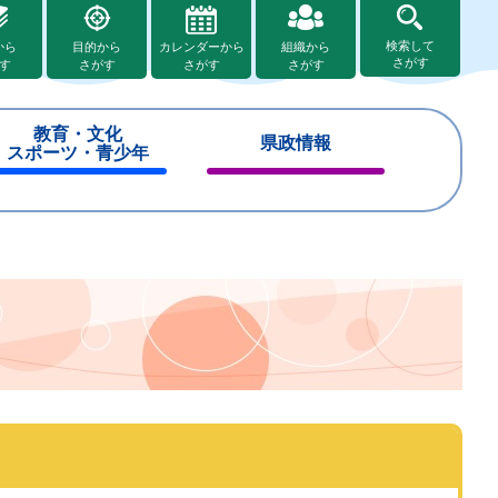
検索して
から
目的から
カレンダーから
組織から
さがす
す
さがす
さがす
さがす
教育・文化
県政情報
スポーツ・青少年
閉
閉
じ
じ
る
る