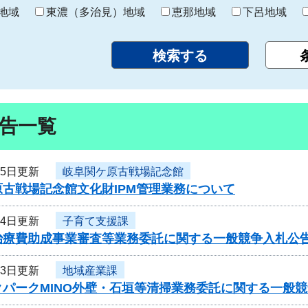
り
地域
東濃（多治見）地域
恵那地域
下呂地域
告一覧
15日更新
岐阜関ケ原古戦場記念館
古戦場記念館文化財IPM管理業務について
14日更新
子育て支援課
治療費助成事業審査等業務委託に関する一般競争入札公
13日更新
地域産業課
クパークMINO外壁・石垣等清掃業務委託に関する一般