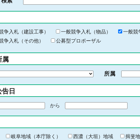
ド検索
検
索
す
る
キ
競争入札（建設工事）
一般競争入札（物品）
一般競
ー
競争入札（その他）
公募型プロポーザル
ワ
ー
所属
ド
を
所属
入
力
公告日
から
期
間
の
終
わ
岐阜地域（本庁除く）
西濃（大垣）地域
揖斐