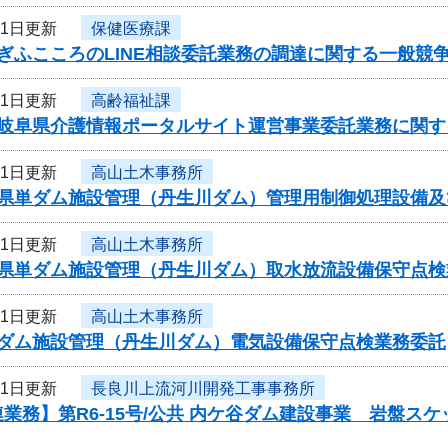
11日更新
保健医療課
ぎふこころのLINE相談委託業務の調達に関する一般競
11日更新
高齢福祉課
度岐阜県介護情報ポータルサイト運営事業委託業務に関す
11日更新
高山土木事務所
度県単ダム施設管理（丹生川ダム）管理用制御処理設備
11日更新
高山土木事務所
度県単ダム施設管理（丹生川ダム）取水放流設備保守点検
11日更新
高山土木事務所
度ダム施設管理（丹生川ダム）電気設備保守点検業務委託
11日更新
長良川上流河川開発工事事務所
業務】第R6-15号/公共 内ケ谷ダム建設事業 岩盤ス