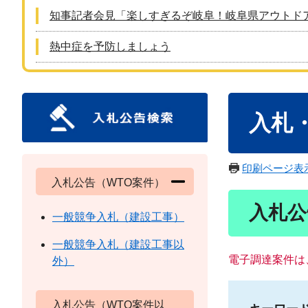
知事記者会見「楽しすぎるぞ岐阜！岐阜県アウトド
熱中症を予防しましょう
本
入札
文
印刷ページ表
入札公告（WTO案件）
入札公
一般競争入札（建設工事）
一般競争入札（建設工事以
電子調達案件は
外）
入札公告（WTO案件以