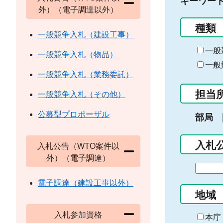
キーワー
外）（電子調達以外）
種類
一般競争入札（建設工事）
一般
一般競争入札（物品）
一般
一般競争入札（業務委託）
担当
一般競争入札（その他）
公募型プロポーザル
部局
入札
入札公告（WTO案件以
外）（電子調達）
期
間
電子調達（建設工事以外）
の
地域
始
入札参加資格
ま
本庁