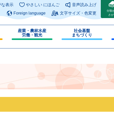
このページの本文へ
がな表示
やさしい にほんご
音声読み上げ
分類
Foreign language
文字サイズ・色変更
さが
産業・農林水産
社会基盤
労働・観光
まちづくり
閉
閉
じ
じ
る
る