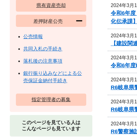
2024年3月
県有資産売却
令和6年
化伝承課
差押財産公売
2024年3月
公売情報
【建設関
共同入札の手続き
2024年3月
落札後の注意事項
令和6年
銀行振り込みなどによる公
2024年3月
売保証金納付手続き
R6岐阜
指定管理者の募集
2024年3月
R6岐阜
このページを見ている人は
2024年3月
こんなページも見ています
R6警察