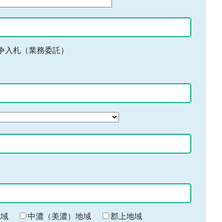
争入札（業務委託）
地域
中濃（美濃）地域
郡上地域