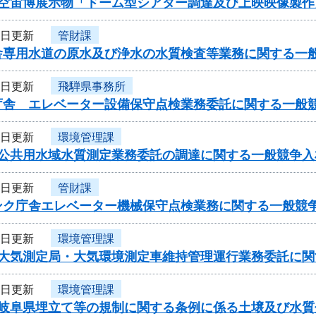
度空宙博展示物「ドーム型シアター調達及び上映映像製
8日更新
管財課
舎専用水道の原水及び浄水の水質検査等業務に関する一
8日更新
飛騨県事務所
庁舎 エレベーター設備保守点検業務委託に関する一般
8日更新
環境管理課
度公共用水域水質測定業務委託の調達に関する一般競争入
8日更新
管財課
ンク庁舎エレベーター機械保守点検業務に関する一般競
8日更新
環境管理課
度大気測定局・大気環境測定車維持管理運行業務委託に関
8日更新
環境管理課
度岐阜県埋立て等の規制に関する条例に係る土壌及び水