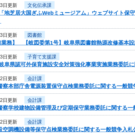
13日更新
文化伝承課
度「地芝居大国ぎふWebミュージアム」ウェブサイト保
】
13日更新
図書館
連業務】 【岐図委第1号】岐阜県図書館熱源改修基本
13日更新
子育て支援課
度岐阜県認可外保育施設安全対策強化事業実施業務委託
12日更新
会計課
県警察本部庁舎電源装置保守点検業務委託に関する一般競
12日更新
会計課
県警察学校建物設備管理及び定期保守業務委託に関する一
12日更新
会計課
施設空調機設備等保守点検業務委託に関する一般競争入札