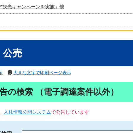
ア観光キャンペーンを実施」他
・公売
示
大きな文字で印刷ページ表示
告の検索 （電子調達案件以外）
、
入札情報公開システム
で公告しています