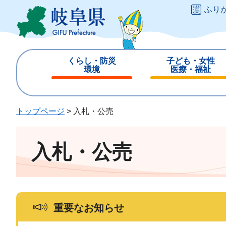
ペ
メ
ふり
ー
ニ
ジ
ュ
の
ー
先
を
くらし・防災
子ども・女性
頭
飛
環境
医療・福祉
で
ば
閉
閉
す
し
じ
じ
。
て
る
る
トップページ
>
入札・公売
本
文
へ
入札・公売
重要なお知らせ