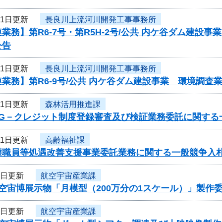
11日更新
長良川上流河川開発工事事務所
業務】第R6-7号・第R5H-2号/公共 内ケ谷ダム建
公告
11日更新
長良川上流河川開発工事事務所
業務】第R6-9号/公共 内ケ谷ダム建設事業 環境調
11日更新
森林活用推進課
度G－クレジット制度登録審査及び検証業務委託に関する
11日更新
高齢福祉課
護職員等処遇改善支援事業委託業務に関する一般競争入
8日更新
航空宇宙産業課
空宙博展示物「月模型（200万分の1スケール）」製作
8日更新
航空宇宙産業課