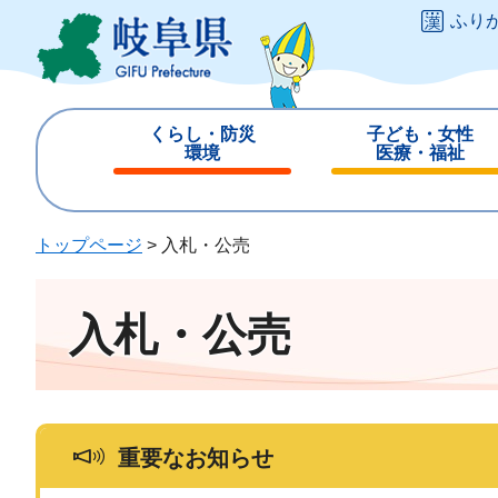
ペ
メ
ふり
ー
ニ
ジ
ュ
の
ー
先
を
くらし・防災
子ども・女性
頭
飛
環境
医療・福祉
で
ば
閉
閉
す
し
じ
じ
。
て
る
る
トップページ
>
入札・公売
本
文
へ
入札・公売
重要なお知らせ