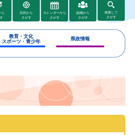
検索して
から
目的から
カレンダーから
組織から
さがす
す
さがす
さがす
さがす
教育・文化
県政情報
スポーツ・青少年
閉
閉
じ
じ
る
る