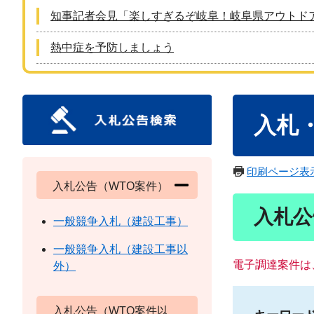
知事記者会見「楽しすぎるぞ岐阜！岐阜県アウトド
熱中症を予防しましょう
本
入札
文
印刷ページ表
入札公告（WTO案件）
入札公
一般競争入札（建設工事）
一般競争入札（建設工事以
電子調達案件は
外）
入札公告（WTO案件以