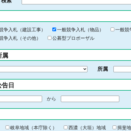
ド検索
検
索
す
る
キ
競争入札（建設工事）
一般競争入札（物品）
一般競
ー
競争入札（その他）
公募型プロポーザル
ワ
ー
所属
ド
を
所属
入
力
公告日
から
期
間
の
終
わ
岐阜地域（本庁除く）
西濃（大垣）地域
揖斐