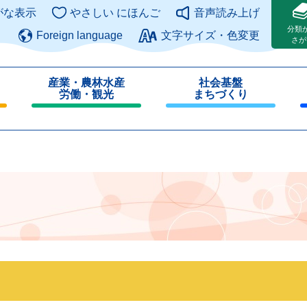
このページの本文へ
がな表示
やさしい にほんご
音声読み上げ
分類
Foreign language
文字サイズ・色変更
さが
産業・農林水産
社会基盤
労働・観光
まちづくり
閉
閉
じ
じ
る
る