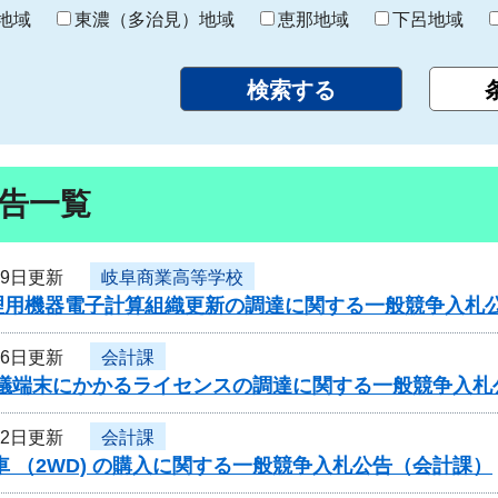
り
地域
東濃（多治見）地域
恵那地域
下呂地域
告一覧
29日更新
岐阜商業高等学校
理用機器電子計算組織更新の調達に関する一般競争入札
26日更新
会計課
b会議端末にかかるライセンスの調達に関する一般競争入
22日更新
会計課
車 （2WD) の購入に関する一般競争入札公告（会計課）