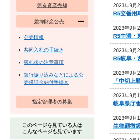
2023年9月
県有資産売却
R5交番用
差押財産公売
2023年9月
R5中濃
公売情報
共同入札の手続き
2023年9月
R5岐阜
落札後の注意事項
2023年9月
銀行振り込みなどによる公
「中切上
売保証金納付手続き
2023年9月
指定管理者の募集
岐阜県庁
2023年9月
このページを見ている人は
生物顕微
こんなページも見ています