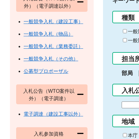
キーワー
外）（電子調達以外）
種類
一般競争入札（建設工事）
一般
一般競争入札（物品）
一般
一般競争入札（業務委託）
担当
一般競争入札（その他）
公募型プロポーザル
部局
入札
入札公告（WTO案件以
外）（電子調達）
期
間
電子調達（建設工事以外）
の
地域
始
入札参加資格
ま
本庁