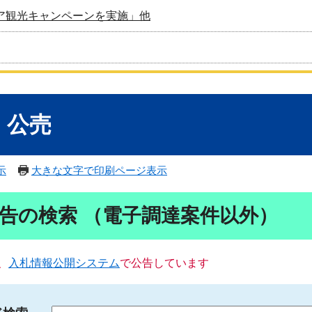
ア観光キャンペーンを実施」他
・公売
示
大きな文字で印刷ページ表示
告の検索 （電子調達案件以外）
、
入札情報公開システム
で公告しています