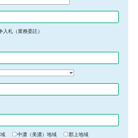
争入札（業務委託）
地域
中濃（美濃）地域
郡上地域