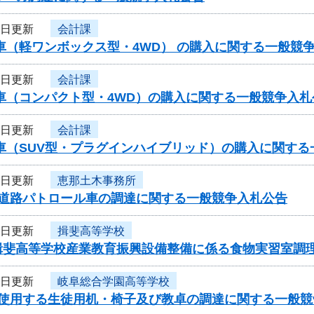
7日更新
会計課
車（軽ワンボックス型・4WD） の購入に関する一般競
7日更新
会計課
用車（コンパクト型・4WD）の購入に関する一般競争入
7日更新
会計課
用車（SUV型・プラグインハイブリッド）の購入に関す
4日更新
恵那土木事務所
度道路パトロール車の調達に関する一般競争入札公告
2日更新
揖斐高等学校
揖斐高等学校産業教育振興設備整備に係る食物実習室調
1日更新
岐阜総合学園高等学校
で使用する生徒用机・椅子及び教卓の調達に関する一般競