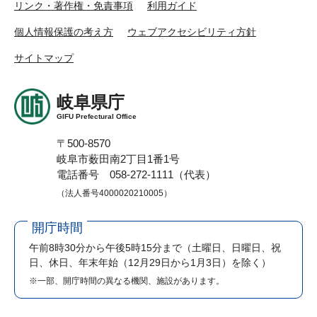
リンク・著作権・免責事項
利用ガイド
個人情報保護の考え方
ウェブアクセシビリティ方針
サイトマップ
岐阜県庁
GIFU Prefectural Office
〒500-8570
岐阜市薮田南2丁目1番1号
電話番号 058-272-1111（代表）
（法人番号4000020210005）
開庁時間
午前8時30分から午後5時15分まで
（土曜日、日曜日、祝
日、休日、年末年始（12月29日から1月3日）を除く）
※一部、開庁時間の異なる機関、施設があります。