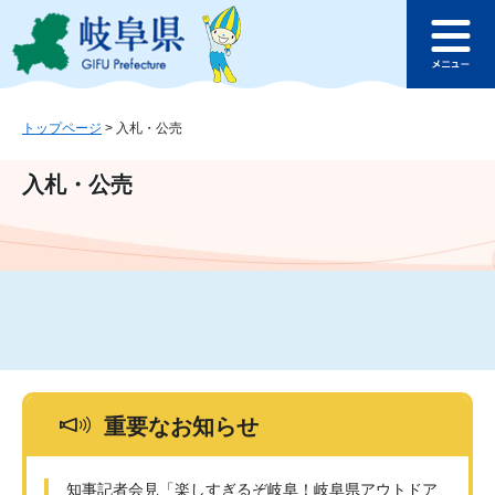
ペ
メ
このページの本文へ
ー
ニ
メ
ジ
ュ
ニ
の
ー
ュ
先
を
ー
頭
飛
トップページ
>
入札・公売
で
ば
す
し
入札・公売
。
て
本
文
へ
重要なお知らせ
知事記者会見「楽しすぎるぞ岐阜！岐阜県アウトドア