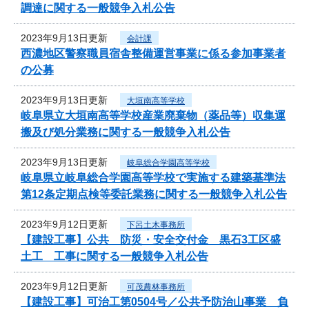
調達に関する一般競争入札公告
2023年9月13日更新
会計課
西濃地区警察職員宿舎整備運営事業に係る参加事業者
の公募
2023年9月13日更新
大垣南高等学校
岐阜県立大垣南高等学校産業廃棄物（薬品等）収集運
搬及び処分業務に関する一般競争入札公告
2023年9月13日更新
岐阜総合学園高等学校
岐阜県立岐阜総合学園高等学校で実施する建築基準法
第12条定期点検等委託業務に関する一般競争入札公告
2023年9月12日更新
下呂土木事務所
【建設工事】公共 防災・安全交付金 黒石3工区盛
土工 工事に関する一般競争入札公告
2023年9月12日更新
可茂農林事務所
【建設工事】可治工第0504号／公共予防治山事業 負