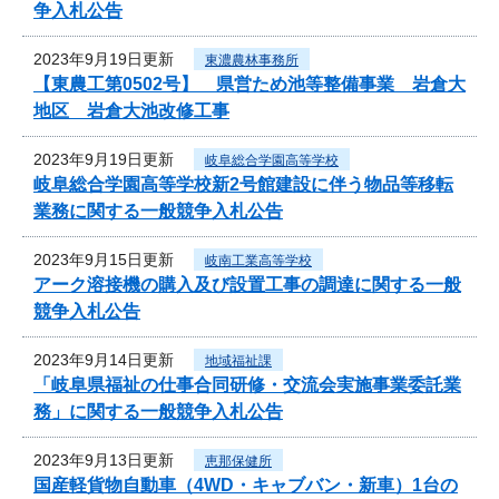
争入札公告
2023年9月19日更新
東濃農林事務所
【東農工第0502号】 県営ため池等整備事業 岩倉大
地区 岩倉大池改修工事
2023年9月19日更新
岐阜総合学園高等学校
岐阜総合学園高等学校新2号館建設に伴う物品等移転
業務に関する一般競争入札公告
2023年9月15日更新
岐南工業高等学校
アーク溶接機の購入及び設置工事の調達に関する一般
競争入札公告
2023年9月14日更新
地域福祉課
「岐阜県福祉の仕事合同研修・交流会実施事業委託業
務」に関する一般競争入札公告
2023年9月13日更新
恵那保健所
国産軽貨物自動車（4WD・キャブバン・新車）1台の