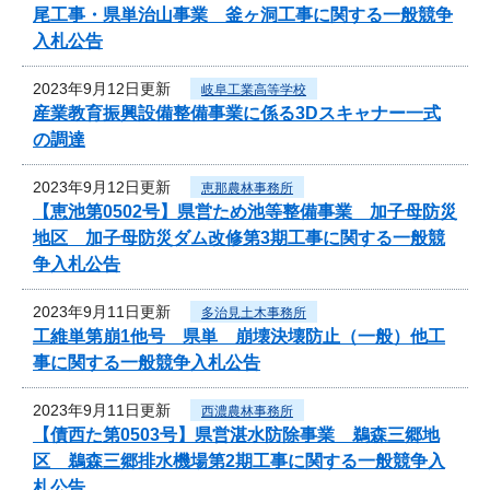
尾工事・県単治山事業 釜ヶ洞工事に関する一般競争
入札公告
2023年9月12日更新
岐阜工業高等学校
産業教育振興設備整備事業に係る3Dスキャナー一式
の調達
2023年9月12日更新
恵那農林事務所
【恵池第0502号】県営ため池等整備事業 加子母防災
地区 加子母防災ダム改修第3期工事に関する一般競
争入札公告
2023年9月11日更新
多治見土木事務所
工維単第崩1他号 県単 崩壊決壊防止（一般）他工
事に関する一般競争入札公告
2023年9月11日更新
西濃農林事務所
【債西た第0503号】県営湛水防除事業 鵜森三郷地
区 鵜森三郷排水機場第2期工事に関する一般競争入
札公告