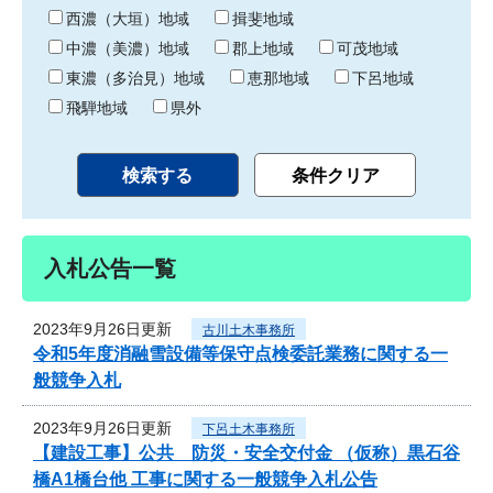
り
西濃（大垣）地域
揖斐地域
中濃（美濃）地域
郡上地域
可茂地域
東濃（多治見）地域
恵那地域
下呂地域
飛騨地域
県外
入札公告一覧
2023年9月26日更新
古川土木事務所
令和5年度消融雪設備等保守点検委託業務に関する一
般競争入札
2023年9月26日更新
下呂土木事務所
【建設工事】公共 防災・安全交付金 （仮称）黒石谷
橋A1橋台他 工事に関する一般競争入札公告