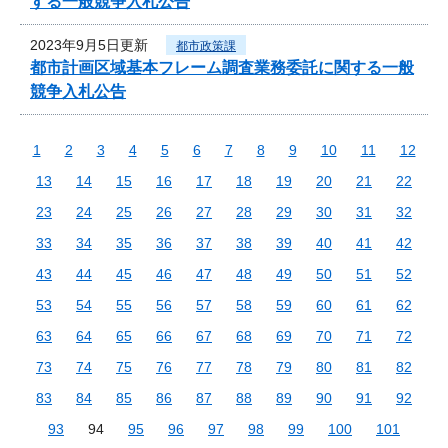
する一般競争入札公告
2023年9月5日更新
都市政策課
都市計画区域基本フレーム調査業務委託に関する一般
競争入札公告
1
2
3
4
5
6
7
8
9
10
11
12
13
14
15
16
17
18
19
20
21
22
23
24
25
26
27
28
29
30
31
32
33
34
35
36
37
38
39
40
41
42
43
44
45
46
47
48
49
50
51
52
53
54
55
56
57
58
59
60
61
62
63
64
65
66
67
68
69
70
71
72
73
74
75
76
77
78
79
80
81
82
83
84
85
86
87
88
89
90
91
92
93
94
95
96
97
98
99
100
101