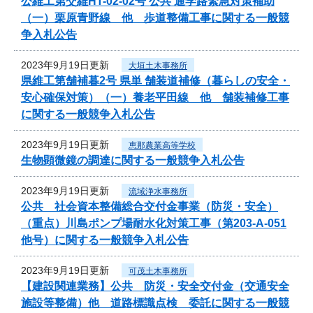
公維工第交維HT-02-02号 公共 通学路緊急対策補助
（一）栗原青野線 他 歩道整備工事に関する一般競
争入札公告
2023年9月19日更新
大垣土木事務所
県維工第舗補暮2号 県単 舗装道補修（暮らしの安全・
安心確保対策）（一）養老平田線 他 舗装補修工事
に関する一般競争入札公告
2023年9月19日更新
恵那農業高等学校
生物顕微鏡の調達に関する一般競争入札公告
2023年9月19日更新
流域浄水事務所
公共 社会資本整備総合交付金事業（防災・安全）
（重点）川島ポンプ場耐水化対策工事（第203-A-051
他号）に関する一般競争入札公告
2023年9月19日更新
可茂土木事務所
【建設関連業務】公共 防災・安全交付金（交通安全
施設等整備）他 道路標識点検 委託に関する一般競