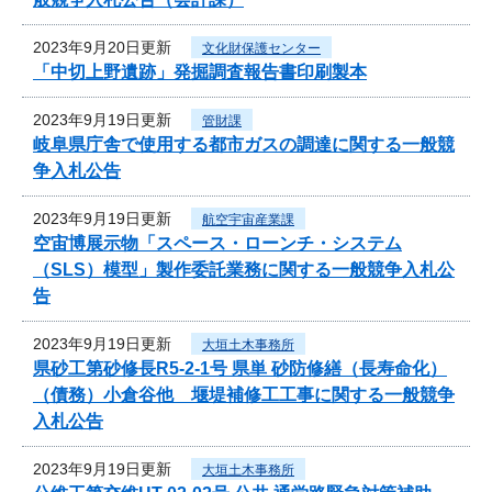
2023年9月20日更新
文化財保護センター
「中切上野遺跡」発掘調査報告書印刷製本
2023年9月19日更新
管財課
岐阜県庁舎で使用する都市ガスの調達に関する一般競
争入札公告
2023年9月19日更新
航空宇宙産業課
空宙博展示物「スペース・ローンチ・システム
（SLS）模型」製作委託業務に関する一般競争入札公
告
2023年9月19日更新
大垣土木事務所
県砂工第砂修長R5-2-1号 県単 砂防修繕（長寿命化）
（債務）小倉谷他 堰堤補修工工事に関する一般競争
入札公告
2023年9月19日更新
大垣土木事務所