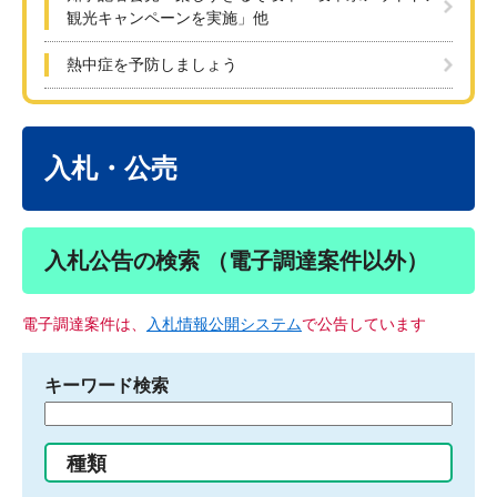
観光キャンペーンを実施」他
熱中症を予防しましょう
本
文
入札・公売
入札公告の検索 （電子調達案件以外）
電子調達案件は、
入札情報公開システム
で公告しています
キーワード検索
検
索
す
種類
る