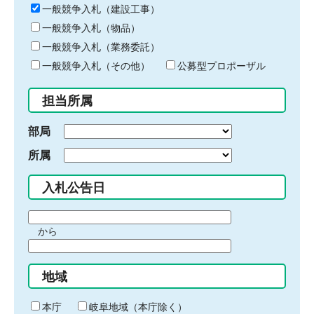
キ
一般競争入札（建設工事）
ー
一般競争入札（物品）
ワ
一般競争入札（業務委託）
ー
ド
一般競争入札（その他）
公募型プロポーザル
を
入
担当所属
力
部局
所属
入札公告日
期
から
間
期
の
間
始
地域
の
ま
終
り
わ
本庁
岐阜地域（本庁除く）