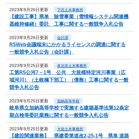
2023年9月26日更新
下呂土木事務所
【建設工事】県単 除雪事業（雪情報システム関連機
器維持修繕）委託 工事に関する一般競争入札公告
2023年9月26日更新
会計課
R5Web会議端末にかかるライセンスの調達に関する
一般競争入札公告（会計課）
2023年9月25日更新
多治見土木事務所
工第R5公河7－1号 公共 大規模特定河川事業（広
域河川）（土岐橋下部工）（債務）工事に関する一般
競争入札公告
2023年9月25日更新
加納高等学校
岐阜県立加納高等学校で実施する建築基準法第12条定
期点検等委託業務に関する一般競争入札公告
2023年9月25日更新
大垣土木事務所
【建設関連業務】 県建委第道改2-25-1号 県単 道路