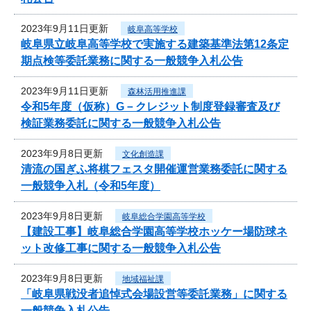
2023年9月11日更新
岐阜高等学校
岐阜県立岐阜高等学校で実施する建築基準法第12条定
期点検等委託業務に関する一般競争入札公告
2023年9月11日更新
森林活用推進課
令和5年度（仮称）G－クレジット制度登録審査及び
検証業務委託に関する一般競争入札公告
2023年9月8日更新
文化創造課
清流の国ぎふ将棋フェスタ開催運営業務委託に関する
一般競争入札（令和5年度）
2023年9月8日更新
岐阜総合学園高等学校
【建設工事】岐阜総合学園高等学校ホッケー場防球ネ
ット改修工事に関する一般競争入札公告
2023年9月8日更新
地域福祉課
「岐阜県戦没者追悼式会場設営等委託業務」に関する
一般競争入札公告