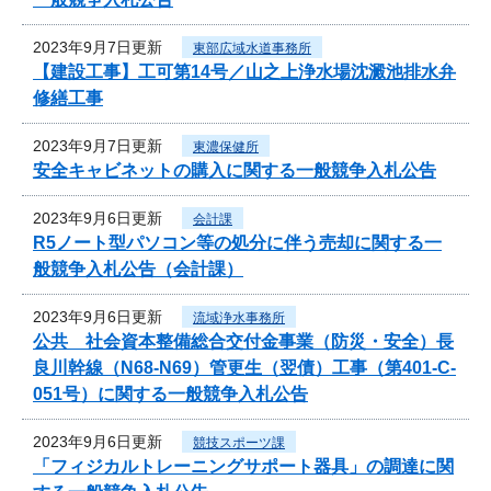
2023年9月7日更新
東部広域水道事務所
【建設工事】工可第14号／山之上浄水場沈澱池排水弁
修繕工事
2023年9月7日更新
東濃保健所
安全キャビネットの購入に関する一般競争入札公告
2023年9月6日更新
会計課
R5ノート型パソコン等の処分に伴う売却に関する一
般競争入札公告（会計課）
2023年9月6日更新
流域浄水事務所
公共 社会資本整備総合交付金事業（防災・安全）長
良川幹線（N68-N69）管更生（翌債）工事（第401-C-
051号）に関する一般競争入札公告
2023年9月6日更新
競技スポーツ課
「フィジカルトレーニングサポート器具」の調達に関