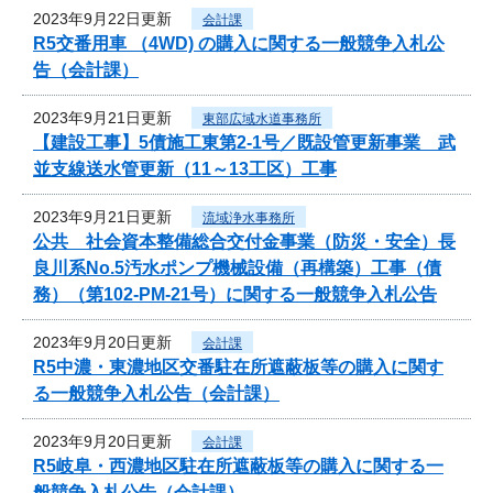
2023年9月22日更新
会計課
R5交番用車 （4WD) の購入に関する一般競争入札公
告（会計課）
2023年9月21日更新
東部広域水道事務所
【建設工事】5債施工東第2-1号／既設管更新事業 武
並支線送水管更新（11～13工区）工事
2023年9月21日更新
流域浄水事務所
公共 社会資本整備総合交付金事業（防災・安全）長
良川系No.5汚水ポンプ機械設備（再構築）工事（債
務）（第102-PM-21号）に関する一般競争入札公告
2023年9月20日更新
会計課
R5中濃・東濃地区交番駐在所遮蔽板等の購入に関す
る一般競争入札公告（会計課）
2023年9月20日更新
会計課
R5岐阜・西濃地区駐在所遮蔽板等の購入に関する一
般競争入札公告（会計課）