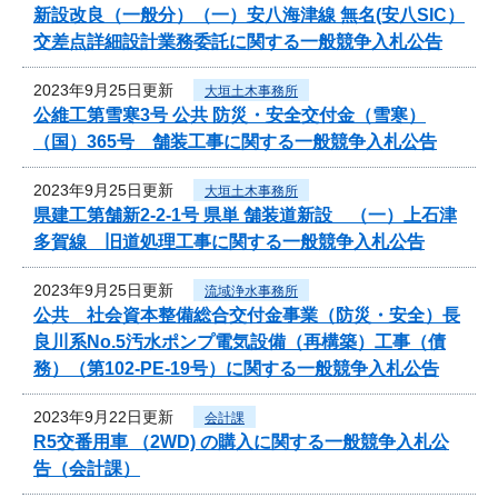
新設改良（一般分）（一）安八海津線 無名(安八SIC）
交差点詳細設計業務委託に関する一般競争入札公告
2023年9月25日更新
大垣土木事務所
公維工第雪寒3号 公共 防災・安全交付金（雪寒）
（国）365号 舗装工事に関する一般競争入札公告
2023年9月25日更新
大垣土木事務所
県建工第舗新2-2-1号 県単 舗装道新設 （一）上石津
多賀線 旧道処理工事に関する一般競争入札公告
2023年9月25日更新
流域浄水事務所
公共 社会資本整備総合交付金事業（防災・安全）長
良川系No.5汚水ポンプ電気設備（再構築）工事（債
務）（第102-PE-19号）に関する一般競争入札公告
2023年9月22日更新
会計課
R5交番用車 （2WD) の購入に関する一般競争入札公
告（会計課）