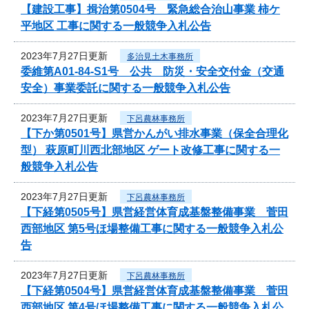
【建設工事】揖治第0504号 緊急総合治山事業 柿ケ
平地区 工事に関する一般競争入札公告
2023年7月27日更新
多治見土木事務所
委維第A01-84-S1号 公共 防災・安全交付金（交通
安全）事業委託に関する一般競争入札公告
2023年7月27日更新
下呂農林事務所
【下か第0501号】県営かんがい排水事業（保全合理化
型） 萩原町川西北部地区 ゲート改修工事に関する一
般競争入札公告
2023年7月27日更新
下呂農林事務所
【下経第0505号】県営経営体育成基盤整備事業 菅田
西部地区 第5号ほ場整備工事に関する一般競争入札公
告
2023年7月27日更新
下呂農林事務所
【下経第0504号】県営経営体育成基盤整備事業 菅田
西部地区 第4号ほ場整備工事に関する一般競争入札公