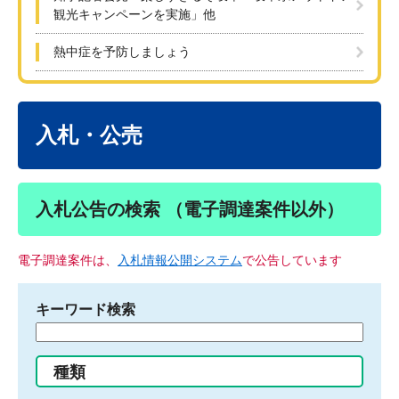
観光キャンペーンを実施」他
熱中症を予防しましょう
本
文
入札・公売
入札公告の検索 （電子調達案件以外）
電子調達案件は、
入札情報公開システム
で公告しています
キーワード検索
検
索
す
種類
る