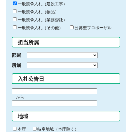
キ
一般競争入札（建設工事）
ー
一般競争入札（物品）
ワ
一般競争入札（業務委託）
ー
ド
一般競争入札（その他）
公募型プロポーザル
を
入
担当所属
力
部局
所属
入札公告日
期
から
間
期
の
間
始
地域
の
ま
終
り
わ
本庁
岐阜地域（本庁除く）