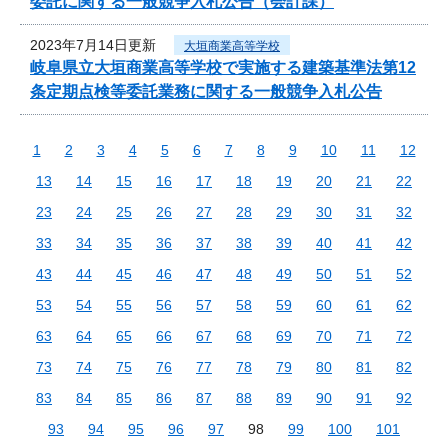
委託に関する一般競争入札公告（会計課）
2023年7月14日更新
大垣商業高等学校
岐阜県立大垣商業高等学校で実施する建築基準法第12
条定期点検等委託業務に関する一般競争入札公告
1
2
3
4
5
6
7
8
9
10
11
12
13
14
15
16
17
18
19
20
21
22
23
24
25
26
27
28
29
30
31
32
33
34
35
36
37
38
39
40
41
42
43
44
45
46
47
48
49
50
51
52
53
54
55
56
57
58
59
60
61
62
63
64
65
66
67
68
69
70
71
72
73
74
75
76
77
78
79
80
81
82
83
84
85
86
87
88
89
90
91
92
93
94
95
96
97
98
99
100
101