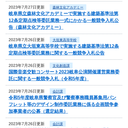
2023年7月27日更新
森林文化アカデミー
岐阜県立森林文化アカデミーで実施する建築基準法第
12条定期点検等委託業務一式にかかる一般競争入札公
告（森林文化アカデミー）
2023年7月26日更新
大垣東高等学校
岐阜県立大垣東高等学校で実施する建築基準法第12条
定期点検等委託業務に関する一般競争入札公告
2023年7月26日更新
文化創造課
国際音楽交歓コンサート2023岐阜公演開催運営業務委
託に関する一般競争入札（令和5年度）
2023年7月26日更新
会計課
令和5年度岐阜県警察官及び警察事務職員募集用パン
フレット等のデザイン制作委託業務に係る企画競争参
加事業者の公募（選定結果）
2023年7月26日更新
会計課