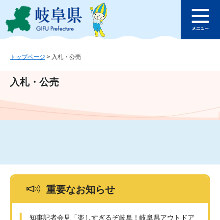
ペ
メ
このページの本文へ
ー
ニ
メ
ジ
ュ
ニ
の
ー
ュ
先
を
ー
頭
飛
トップページ
>
入札・公売
で
ば
す
し
入札・公売
。
て
本
文
へ
重要なお知らせ
知事記者会見「楽しすぎるぞ岐阜！岐阜県アウトドア