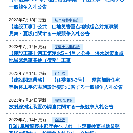
一般競争入札公告
2023年7月18日更新
岐阜農林事務所
【建設工事】公共 山地災害重点地域総合対策事業
見舞・夏坂に関する一般競争入札公告
2023年7月14日更新
美濃土木事務所
【建設工事】河工第浸水5－4号／公共 浸水対策重点
地域緊急事業他（債務）工事
2023年7月14日更新
住宅課
【建設関連業務】 【住委第5-3号】 県営加野住宅
等解体工事の実施設計委託に関する一般競争入札公告
2023年7月14日更新
環境管理課
放射線測定装置の調達に関する一般競争入札公告
2023年7月14日更新
会計課
R5岐阜県警察本部庁舎ヘリポート定期検査補助業務