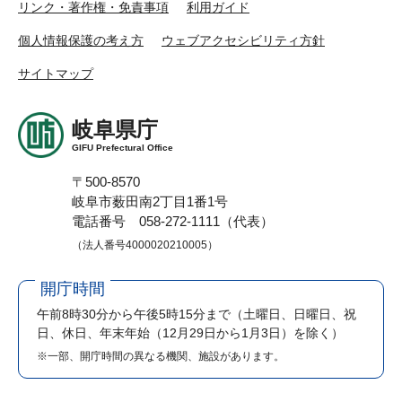
リンク・著作権・免責事項
利用ガイド
個人情報保護の考え方
ウェブアクセシビリティ方針
サイトマップ
岐阜県庁
GIFU Prefectural Office
〒500-8570
岐阜市薮田南2丁目1番1号
電話番号 058-272-1111（代表）
（法人番号4000020210005）
開庁時間
午前8時30分から午後5時15分まで
（土曜日、日曜日、祝
日、休日、年末年始（12月29日から1月3日）を除く）
※一部、開庁時間の異なる機関、施設があります。