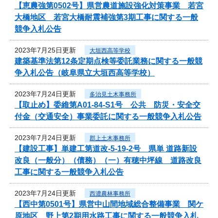
【恵農強第0502号】県営農道施設強化対策事業 若宮
大橋地区 若宮大橋耐震補強第3期工事に関する一般
競争入札公告
2023年7月25日更新
大垣西高等学校
建築基準法第12条定期点検等委託業務に関する一般競
争入札公告（岐阜県立大垣西高等学校）
2023年7月24日更新
多治見土木事務所
【取止め】委維第A01-84-S1号 公共 防災・安全交
付金（交通安全）事業委託に関する一般競争入札公告
2023年7月24日更新
郡上土木事務所
【建設工事】単建工第道改-5-19-2号 県単 道路新設
改良（一般分）（債務）（一）有穂中坪線 道路改良
工事に関する一般競争入札公告
2023年7月24日更新
西濃農林事務所
【西中第0501号】県営中山間地域総合整備事業 関ケ
原地区 野上第2期用水路工事に関する一般競争入札