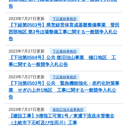
告
2023年7月27日更新
下呂農林事務所
【下経第0503号】県営経営体育成基盤整備事業 菅田
西部地区 第3号ほ場整備工事に関する一般競争入札公
告
2023年7月27日更新
下呂農林事務所
【下治第0504号】公共 復旧治山事業 樋口地区 工
事に関する一般競争入札公告
2023年7月27日更新
下呂農林事務所
【下治第0503号】公共 緊急機能強化・老朽化対策事
業 せぎの上外1地区 工事に関する一般競争入札公
告
2023年7月27日更新
東部広域水道事務所
【建設工事】5債指工可第1号／東濃下流送水管撤去
（土岐市下石町及び生田川）工事