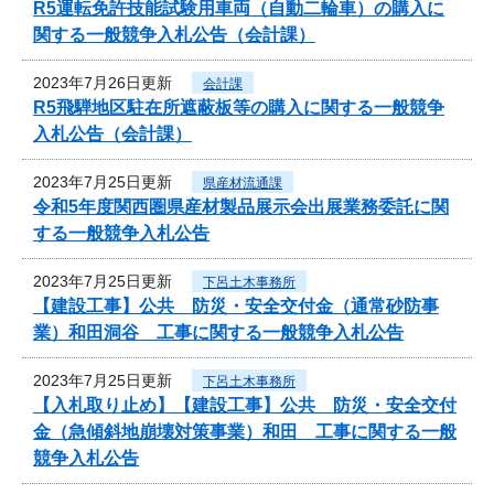
R5運転免許技能試験用車両（自動二輪車）の購入に
関する一般競争入札公告（会計課）
2023年7月26日更新
会計課
R5飛騨地区駐在所遮蔽板等の購入に関する一般競争
入札公告（会計課）
2023年7月25日更新
県産材流通課
令和5年度関西圏県産材製品展示会出展業務委託に関
する一般競争入札公告
2023年7月25日更新
下呂土木事務所
【建設工事】公共 防災・安全交付金（通常砂防事
業）和田洞谷 工事に関する一般競争入札公告
2023年7月25日更新
下呂土木事務所
【入札取り止め】【建設工事】公共 防災・安全交付
金（急傾斜地崩壊対策事業）和田 工事に関する一般
競争入札公告