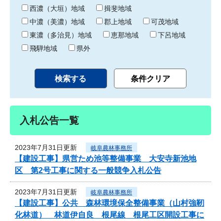
り
西濃（大垣）地域
揖斐地域
中濃（美濃）地域
郡上地域
可茂地域
東濃（多治見）地域
恵那地域
下呂地域
飛騨地域
県外
入札公告一覧
2023年7月31日更新
岐阜農林事務所
【建設工事】県営ため池等整備事業 大安寺新池地
区 第2号工事に関する一般競争入札公告
2023年7月31日更新
岐阜農林事務所
【建設工事】公共 森林環境保全整備事業（山村強靭
化林道） 林道伊自良 根尾線 根尾工区開設工事に