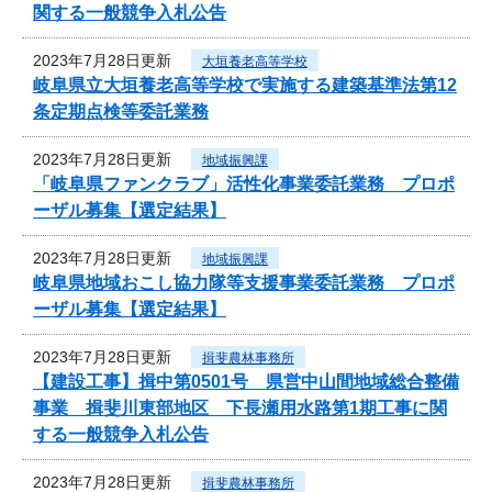
関する一般競争入札公告
2023年7月28日更新
大垣養老高等学校
岐阜県立大垣養老高等学校で実施する建築基準法第12
条定期点検等委託業務
2023年7月28日更新
地域振興課
「岐阜県ファンクラブ」活性化事業委託業務 プロポ
ーザル募集【選定結果】
2023年7月28日更新
地域振興課
岐阜県地域おこし協力隊等支援事業委託業務 プロポ
ーザル募集【選定結果】
2023年7月28日更新
揖斐農林事務所
【建設工事】揖中第0501号 県営中山間地域総合整備
事業 揖斐川東部地区 下長瀬用水路第1期工事に関
する一般競争入札公告
2023年7月28日更新
揖斐農林事務所