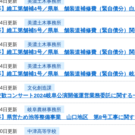
24日更新
美濃土木事務所
事】維工第舗補4号／県単 舗装道補修費（緊自債分）白
24日更新
美濃土木事務所
事】維工第舗補5号／県単 舗装道補修費（緊自債分）関
24日更新
美濃土木事務所
事】維工第舗補3号／県単 舗装道補修費（緊自債分）関
24日更新
美濃土木事務所
事】維工第舗補1号／県単 舗装道補修費（緊自債分）
24日更新
文化創造課
歓コンサート2024岐阜公演開催運営業務委託に関する
24日更新
岐阜農林事務所
事】県営ため池等整備事業 山口地区 第8号工事に関す
20日更新
中津高等学校