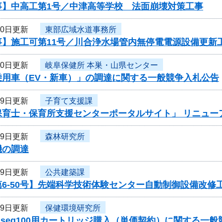
事】中高工第1号／中津高等学校 法面崩壊対策工事
20日更新
東部広域水道事務所
事】施工可第11号／川合浄水場管内無停電電源設備更新
20日更新
岐阜保健所 本巣・山県センター
乗用車（EV・新車）」の調達に関する一般競争入札公告
19日更新
子育て支援課
保育士・保育所支援センターポータルサイト」 リニュー
19日更新
森林研究所
機の調達
19日更新
公共建築課
6-50号】先端科学技術体験センター自動制御設備改修
19日更新
保健環境研究所
iseq100用カートリッジ購入（単価契約）に関する一