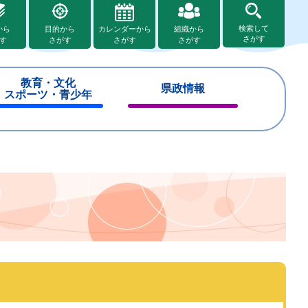
検索して
から
目的から
カレンダーから
組織から
さがす
す
さがす
さがす
さがす
教育・文化
県政情報
スポーツ・青少年
閉
閉
じ
じ
る
る