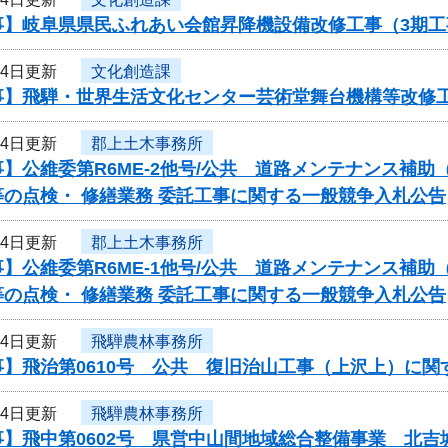
事】岐阜県県民ふれあい会館昇降機設備改修工事（3期
24日更新
文化創造課
事】飛騨・世界生活文化センター芸術堂舞台機構等改修
24日更新
郡上土木事務所
】公維委第R6ME-2他号/公共 道路メンテナンス補
の点検・ 修繕業務 委託工事に関する一般競争入札公告
24日更新
郡上土木事務所
】公維委第R6ME-1他号/公共 道路メンテナンス補
の点検・ 修繕業務 委託工事に関する一般競争入札公告
24日更新
飛騨農林事務所
事】飛治第0610号 公共 復旧治山工事（上沢上）に関
24日更新
飛騨農林事務所
事】飛中第0602号 県営中山間地域総合整備事業 北