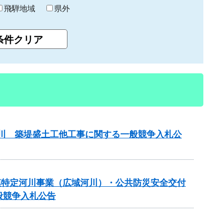
飛騨地域
県外
津屋川 築堤盛土工他工事に関する一般競争入札公
 大規模特定河川事業（広域河川）・公共防災安全交付
般競争入札公告