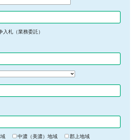
争入札（業務委託）
地域
中濃（美濃）地域
郡上地域