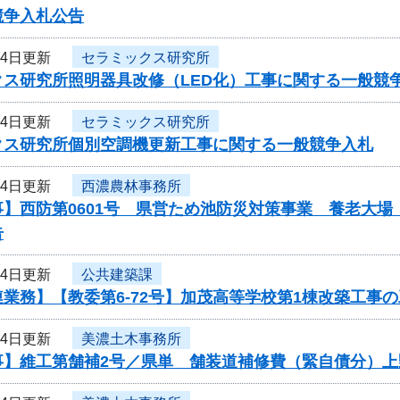
競争入札公告
24日更新
セラミックス研究所
クス研究所照明器具改修（LED化）工事に関する一般競
24日更新
セラミックス研究所
クス研究所個別空調機更新工事に関する一般競争入札
24日更新
西濃農林事務所
事】西防第0601号 県営ため池防災対策事業 養老大
告
24日更新
公共建築課
業務】【教委第6-72号】加茂高等学校第1棟改築工事
24日更新
美濃土木事務所
事】維工第舗補2号／県単 舗装道補修費（緊自債分）上