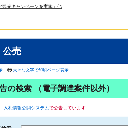
ア観光キャンペーンを実施」他
・公売
示
大きな文字で印刷ページ表示
告の検索 （電子調達案件以外）
、
入札情報公開システム
で公告しています