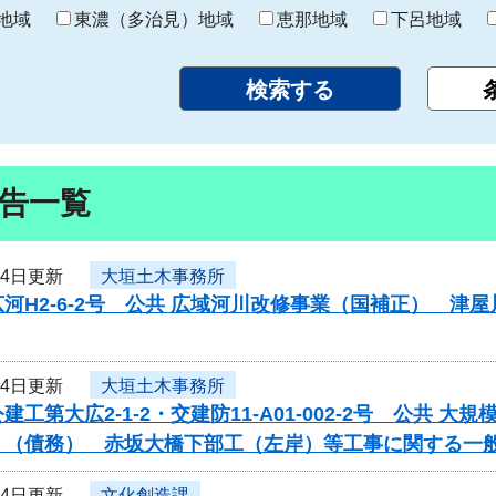
り
地域
東濃（多治見）地域
恵那地域
下呂地域
告一覧
24日更新
大垣土木事務所
河H2-6-2号 公共 広域河川改修事業（国補正） 
24日更新
大垣土木事務所
建工第大広2-1-2・交建防11-A01-002-2号 公共
）（債務） 赤坂大橋下部工（左岸）等工事に関する一
24日更新
文化創造課