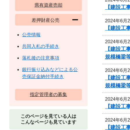
県有資産売却
【建設工
差押財産公売
2024年6月
【建設工
公売情報
2024年6月
共同入札の手続き
【建設工事
規模橋梁等
落札後の注意事項
銀行振り込みなどによる公
2024年6月
売保証金納付手続き
【建設工事
規模橋梁等
指定管理者の募集
2024年6月
【建設工
このページを見ている人は
2024年6月
こんなページも見ています
【建設工