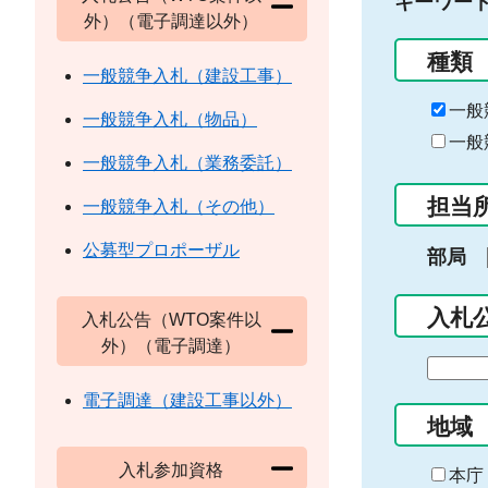
キーワー
外）（電子調達以外）
種類
一般競争入札（建設工事）
一般
一般競争入札（物品）
一般
一般競争入札（業務委託）
担当
一般競争入札（その他）
公募型プロポーザル
部局
入札
入札公告（WTO案件以
外）（電子調達）
期
間
電子調達（建設工事以外）
の
地域
始
入札参加資格
ま
本庁