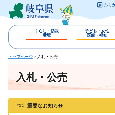
ペ
メ
ふり
ー
ニ
ジ
ュ
の
ー
先
を
くらし・防災
子ども・女性
頭
飛
環境
医療・福祉
で
ば
閉
閉
す
し
じ
じ
。
て
る
る
トップページ
>
入札・公売
本
文
へ
入札・公売
重要なお知らせ