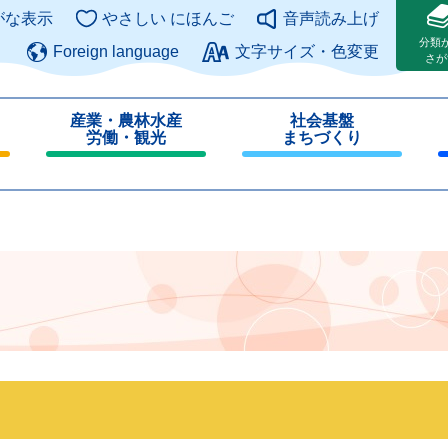
このページの本文へ
がな表示
やさしい にほんご
音声読み上げ
分類
Foreign language
文字サイズ・色変更
さが
産業・農林水産
社会基盤
労働・観光
まちづくり
閉
閉
じ
じ
る
る