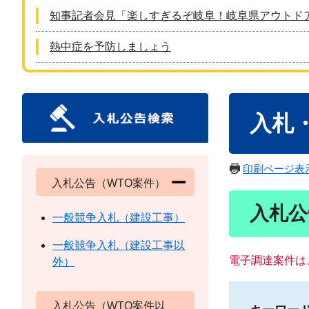
知事記者会見「楽しすぎるぞ岐阜！岐阜県アウトド
熱中症を予防しましょう
本
入札
文
印刷ページ表
入札公告（WTO案件）
入札公
一般競争入札（建設工事）
一般競争入札（建設工事以
電子調達案件は
外）
入札公告（WTO案件以