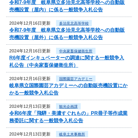
令和7‐9年度 岐阜県立多治見北高等学校への自動販
売機設置（屋内）に係る一般競争入札公告
2024年12月16日更新
多治見北高等学校
令和7‐9年度 岐阜県立多治見北高等学校への自動販
売機設置（屋外）に係る一般競争入札公告
2024年12月16日更新
中央家畜保健衛生所
R6年度インキュベーターの調達に関する一般競争入
札公告（中央家畜保健衛生所）
2024年12月16日更新
国際園芸アカデミー
岐阜県立国際園芸アカデミーへの自動販売機設置にか
かる一般競争入札公告
2024年12月13日更新
観光企画課
令和6年度「飛騨・美濃すぐれもの」PR冊子等作成業
務委託に関する一般競争入札公告
2024年12月13日更新
岐阜土木事務所