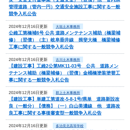
管理道路（管内一円）交通安全施設工事に関する一般
競争入札公告
2024年12月16日更新
大垣土木事務所
公維工第橋補6号 公共 道路メンテナンス補助（橋梁補
修）（翌債）（主）岐阜垂井線 揖斐大橋 橋梁補修
工事に関する一般競争入札公告
2024年12月16日更新
古川土木事務所
【建設工事】工維2公第MK11-03号 公共 道路メン
テナンス補助（橋梁補修）（翌債）金桶橋塗装塗替工
事に関する一般競争入札公告
2024年12月16日更新
郡上土木事務所
【建設工事】単建工第道改-5-8-1号/県単 道路新設改
良（一般分）【債務】（一）白山美濃線 他 道路改
良工事に関する事後審査型一般競争入札公告
2024年12月16日更新
多治見北高等学校