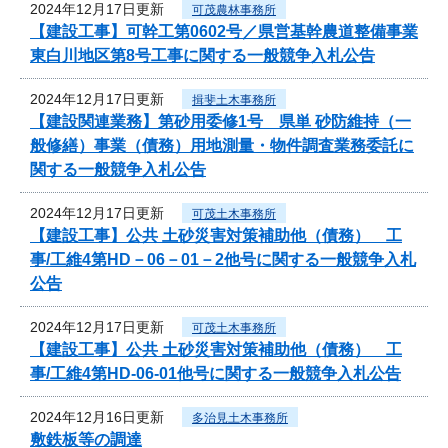
2024年12月17日更新
可茂農林事務所
【建設工事】可幹工第0602号／県営基幹農道整備事業
東白川地区第8号工事に関する一般競争入札公告
2024年12月17日更新
揖斐土木事務所
【建設関連業務】第砂用委修1号 県単 砂防維持（一
般修繕）事業（債務）用地測量・物件調査業務委託に
関する一般競争入札公告
2024年12月17日更新
可茂土木事務所
【建設工事】公共 土砂災害対策補助他（債務） 工
事/工維4第HD－06－01－2他号に関する一般競争入札
公告
2024年12月17日更新
可茂土木事務所
【建設工事】公共 土砂災害対策補助他（債務） 工
事/工維4第HD-06-01他号に関する一般競争入札公告
2024年12月16日更新
多治見土木事務所
敷鉄板等の調達