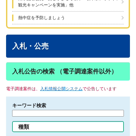
観光キャンペーンを実施」他
熱中症を予防しましょう
本
文
入札・公売
入札公告の検索 （電子調達案件以外）
電子調達案件は、
入札情報公開システム
で公告しています
キーワード検索
検
索
す
種類
る