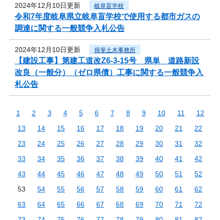
2024年12月10日更新
岐阜盲学校
令和7年度岐阜県立岐阜盲学校で使用する都市ガスの
調達に関する一般競争入札公告
2024年12月10日更新
揖斐土木事務所
【建設工事】第建工道改Z6-3-15号 県単 道路新設
改良（一般分）（ゼロ県債）工事に関する一般競争入
札公告
1
2
3
4
5
6
7
8
9
10
11
12
13
14
15
16
17
18
19
20
21
22
23
24
25
26
27
28
29
30
31
32
33
34
35
36
37
38
39
40
41
42
43
44
45
46
47
48
49
50
51
52
53
54
55
56
57
58
59
60
61
62
63
64
65
66
67
68
69
70
71
72
73
74
75
76
77
78
79
80
81
82