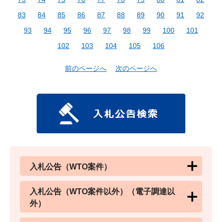
83
84
85
86
87
88
89
90
91
92
93
94
95
96
97
98
99
100
101
102
103
104
105
106
前のページへ
次のページへ
入札公告（WTO案件）
入札公告（WTO案件以外）（電子調達以
外）