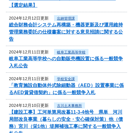
【選定結果】
2024年12月12日更新
出納管理課
総合財務会計システム再構築・機器更新及び運用維持
管理業務委託の仕様書案に対する意見招請に関する公
告
2024年12月11日更新
岐阜工業高等学校
岐阜工業高等学校への自動販売機設置に係る一般競争
入札公告
2024年12月11日更新
学校安全課
「教育施設自動体外式除細動器（AED）設置事業に係
るAED賃貸借契約」に係る一般競争入札
2024年12月10日更新
古川土木事務所
【建設工事】工河単第局改暮11-3-4他号 県単 河川
局部改良事業（暮らしの安全・安心確保対策）他（債
務）宮川（栄1他）堤脚補強工事に関する一般競争入