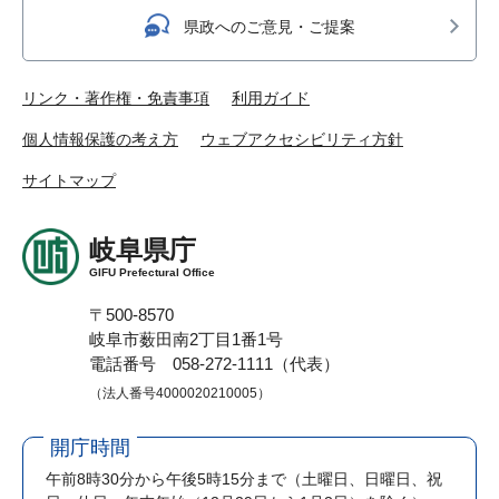
県政へのご意見・ご提案
リンク・著作権・免責事項
利用ガイド
個人情報保護の考え方
ウェブアクセシビリティ方針
サイトマップ
岐阜県庁
GIFU Prefectural Office
〒500-8570
岐阜市薮田南2丁目1番1号
電話番号 058-272-1111（代表）
（法人番号4000020210005）
開庁時間
午前8時30分から午後5時15分まで
（土曜日、日曜日、祝