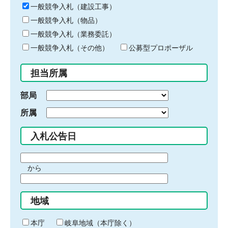
キ
一般競争入札（建設工事）
ー
一般競争入札（物品）
ワ
一般競争入札（業務委託）
ー
ド
一般競争入札（その他）
公募型プロポーザル
を
入
担当所属
力
部局
所属
入札公告日
期
から
間
期
の
間
始
地域
の
ま
終
り
わ
本庁
岐阜地域（本庁除く）