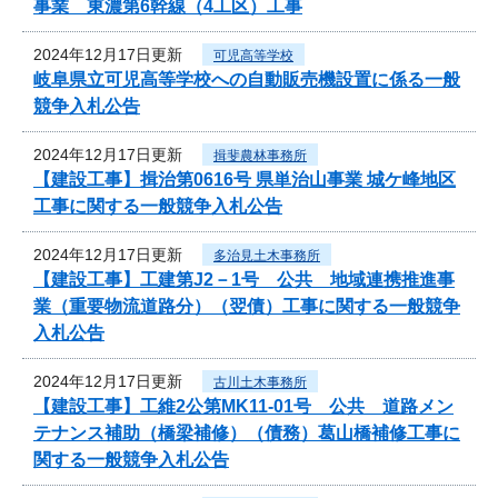
事業 東濃第6幹線（4工区）工事
2024年12月17日更新
可児高等学校
岐阜県立可児高等学校への自動販売機設置に係る一般
競争入札公告
2024年12月17日更新
揖斐農林事務所
【建設工事】揖治第0616号 県単治山事業 城ケ峰地区
工事に関する一般競争入札公告
2024年12月17日更新
多治見土木事務所
【建設工事】工建第J2－1号 公共 地域連携推進事
業（重要物流道路分）（翌債）工事に関する一般競争
入札公告
2024年12月17日更新
古川土木事務所
【建設工事】工維2公第MK11-01号 公共 道路メン
テナンス補助（橋梁補修）（債務）葛山橋補修工事に
関する一般競争入札公告