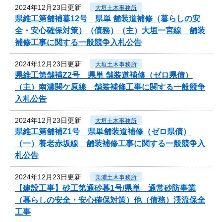
2024年12月23日更新
大垣土木事務所
県維工第舗補暮12号 県単 舗装道補修（暮らしの安
全・安心確保対策）（債務）（主）大垣一宮線 舗装
補修工事に関する一般競争入札公告
2024年12月23日更新
大垣土木事務所
県維工第舗補Z2号 県単 舗装道補修（ゼロ県債）
（主）南濃関ケ原線 舗装補修工事に関する一般競争
入札公告
2024年12月23日更新
大垣土木事務所
県維工第舗補Z1号 県単舗装道補修（ゼロ県債）
（一）養老赤坂線 舗装補修工事に関する一般競争入
札公告
2024年12月23日更新
美濃土木事務所
【建設工事】砂工第通砂暮1号/県単 通常砂防事業
（暮らしの安全・安心確保対策）他（債務）渓流保全
工事