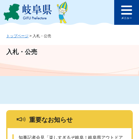
ペ
メ
このページの本文へ
ー
ニ
メ
ジ
ュ
ニ
の
ー
ュ
先
を
ー
頭
飛
トップページ
>
入札・公売
で
ば
す
し
入札・公売
。
て
本
文
へ
重要なお知らせ
知事記者会見「楽しすぎるぞ岐阜！岐阜県アウトドア