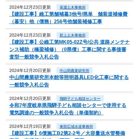
2024年12月23日更新
美濃土木事務所
【建設工事】維工第舗補暮3他号/県単 舗装道補修費
（暮安）他（債務）256号他舗装補修工事
2024年12月23日更新
郡上土木事務所
【建設工事】公維工第MK05-02Z号/公共 道路メンテナ
ンス補助（橋梁補修）（0県債）工事に関する事後審
査型一般競争入札公告
2024年12月20日更新
中山間農業研究所
中山間農業研究所本館等照明器具LED化工事に関する
一般競争入札公告
2024年12月20日更新
飛騨子ども相談センター
令和7年度岐阜県飛騨子ども相談センターで使用する
電気調達の一般競争入札公告（単価契約）
2024年12月19日更新
東部広域水道事務所
【建設工事】6債施工B2第2-2号／大容量送水管整備