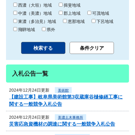
り
西濃（大垣）地域
揖斐地域
中濃（美濃）地域
郡上地域
可茂地域
東濃（多治見）地域
恵那地域
下呂地域
飛騨地域
県外
入札公告一覧
2024年12月24日更新
美術館
【建設工事】岐阜県美術館第3収蔵庫谷樋修繕工事に
関する一般競争入札公告
2024年12月24日更新
美濃土木事務所
災害応急資機材の調達に関する一般競争入札公告