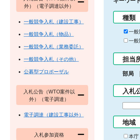
キーワー
外）（電子調達以外）
種類
一般競争入札（建設工事）
一般
一般競争入札（物品）
一般
一般競争入札（業務委託）
担当
一般競争入札（その他）
公募型プロポーザル
部局
入札
入札公告（WTO案件以
外）（電子調達）
期
間
電子調達（建設工事以外）
の
地域
始
入札参加資格
ま
本庁