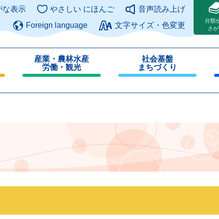
このページの本文へ
がな表示
やさしい にほんご
音声読み上げ
分類
Foreign language
文字サイズ・色変更
さが
産業・農林水産
社会基盤
労働・観光
まちづくり
閉
閉
じ
じ
る
る