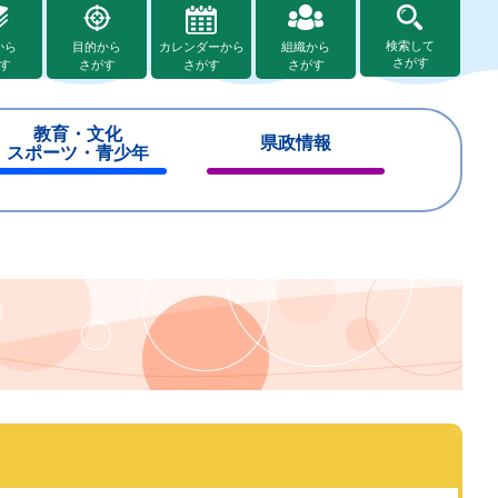
検索して
から
目的から
カレンダーから
組織から
さがす
す
さがす
さがす
さがす
教育・文化
県政情報
スポーツ・青少年
閉
閉
じ
じ
る
る