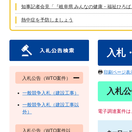
知事記者会見「『岐阜県 みんなの健康・福祉ひろば
熱中症を予防しましょう
本
入札
文
印刷ページ表
入札公告（WTO案件）
入札公
一般競争入札（建設工事）
一般競争入札（建設工事以
電子調達案件は
外）
入札公告（WTO案件以