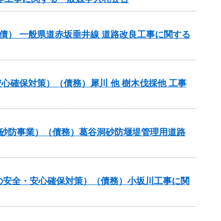
（翌債） 一般県道赤坂垂井線 道路改良工事に関する
心確保対策）（債務）犀川 他 樹木伐採他 工事
常砂防事業）（債務）葛谷洞砂防堰堤管理用道路
の安全・安心確保対策）（債務）小坂川工事に関