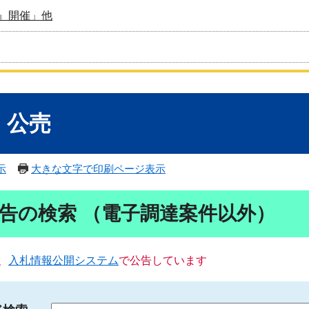
』開催」他
・公売
示
大きな文字で印刷ページ表示
告の検索 （電子調達案件以外）
、
入札情報公開システム
で公告しています