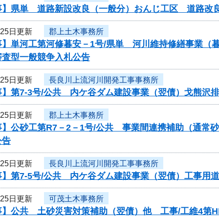
事】県単 道路新設改良（一般分）おんじ工区 道路改
月25日更新
郡上土木事務所
事】単河工第河修暮安－1号/県単 河川維持修繕事業（
審査型一般競争入札公告
月25日更新
長良川上流河川開発工事事務所
】第7-3号/公共 内ケ谷ダム建設事業（翌債）戈熊沢
月25日更新
郡上土木事務所
事】公砂工第R7－2－1号/公共 事業間連携補助（通常
公告
月25日更新
長良川上流河川開発工事事務所
】第7-5号/公共 内ケ谷ダム建設事業（翌債）工事用
月25日更新
可茂土木事務所
】公共 土砂災害対策補助（翌債）他 工事/工維4第HD