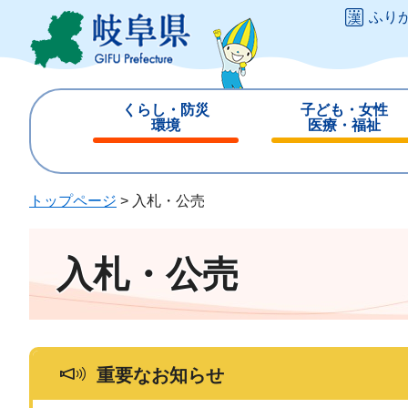
ペ
メ
ふり
ー
ニ
ジ
ュ
の
ー
先
を
くらし・防災
子ども・女性
頭
飛
環境
医療・福祉
で
ば
閉
閉
す
し
じ
じ
。
て
る
る
トップページ
>
入札・公売
本
文
へ
入札・公売
重要なお知らせ