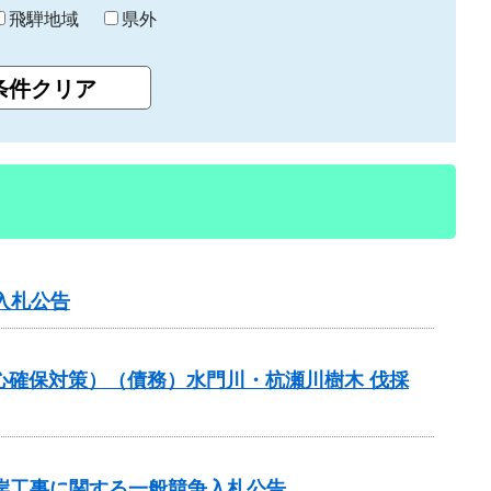
飛騨地域
県外
入札公告
心確保対策）（債務）水門川・杭瀬川樹木 伐採
削護岸工事に関する一般競争入札公告