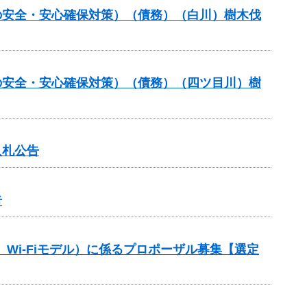
の安全・安心確保対策）（債務）（白川）樹木伐
の安全・安心確保対策）（債務）（四ツ目川）樹
入札公告
告
 Wi-Fiモデル）に係るプロポーザル募集【選定