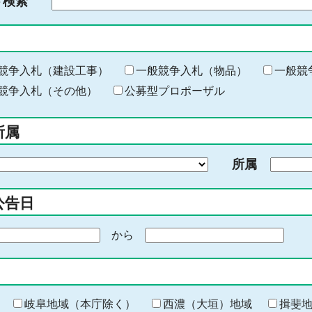
ド検索
検
索
す
る
キ
競争入札（建設工事）
一般競争入札（物品）
一般競
ー
競争入札（その他）
公募型プロポーザル
ワ
ー
所属
ド
を
所属
入
力
公告日
から
期
間
の
終
わ
岐阜地域（本庁除く）
西濃（大垣）地域
揖斐