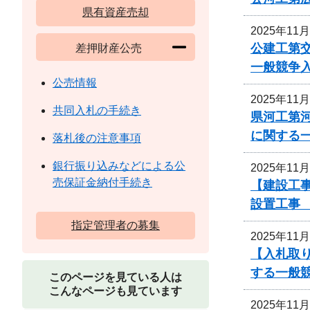
県有資産売却
2025年11
公建工第交
差押財産公売
一般競争
公売情報
2025年11
共同入札の手続き
県河工第河
に関する
落札後の注意事項
銀行振り込みなどによる公
2025年11
売保証金納付手続き
【建設工事
設置工事
指定管理者の募集
2025年11
【入札取
する一般
このページを見ている人は
こんなページも見ています
2025年11