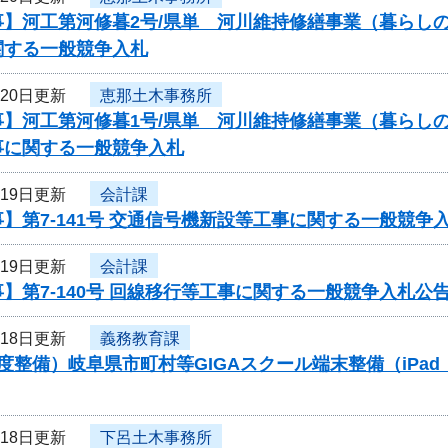
事】河工第河修暮2号/県単 河川維持修繕事業（暮らし
関する一般競争入札
月20日更新
恵那土木事務所
事】河工第河修暮1号/県単 河川維持修繕事業（暮らし
事に関する一般競争入札
月19日更新
会計課
】第7-141号 交通信号機新設等工事に関する一般競争
月19日更新
会計課
】第7-140号 回線移行等工事に関する一般競争入札公
月18日更新
義務教育課
度整備）岐阜県市町村等GIGAスクール端末整備（iPad
月18日更新
下呂土木事務所