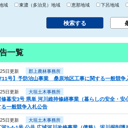
り
地域
東濃（多治見）地域
恵那地域
下呂地域
告一覧
月25日更新
郡上農林事務所
711号】予防治山事業 桑原地区工事に関する一般競争
月25日更新
大垣土木事務所
修暮安3号 県単 河川維持修繕事業（暮らしの安全・安
する一般競争入札公告
月25日更新
大垣土木事務所
河2-4-1号 公共 広域河川改修事業（債務） 泥川掘