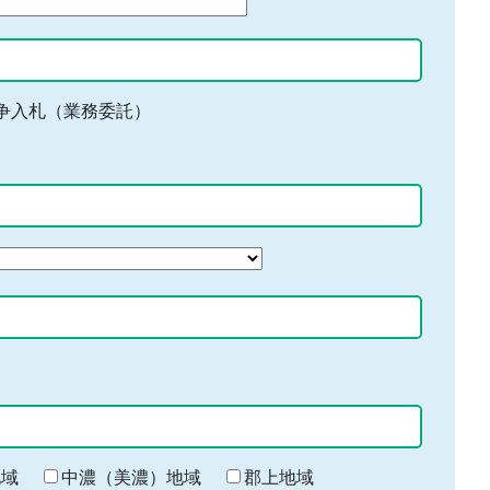
争入札（業務委託）
地域
中濃（美濃）地域
郡上地域