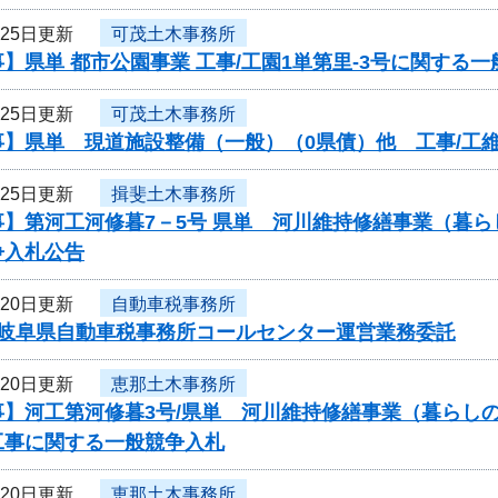
月25日更新
可茂土木事務所
】県単 都市公園事業 工事/工園1単第里-3号に関する
月25日更新
可茂土木事務所
】県単 現道施設整備（一般）（0県債）他 工事/工維
月25日更新
揖斐土木事務所
事】第河工河修暮7－5号 県単 河川維持修繕事業（暮
争入札公告
月20日更新
自動車税事務所
度岐阜県自動車税事務所コールセンター運営業務委託
月20日更新
恵那土木事務所
事】河工第河修暮3号/県単 河川維持修繕事業（暮らし
工事に関する一般競争入札
月20日更新
恵那土木事務所