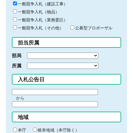
キ
一般競争入札（建設工事）
ー
一般競争入札（物品）
ワ
一般競争入札（業務委託）
ー
ド
一般競争入札（その他）
公募型プロポーザル
を
入
担当所属
力
部局
所属
入札公告日
期
から
間
期
の
間
始
地域
の
ま
終
り
わ
本庁
岐阜地域（本庁除く）