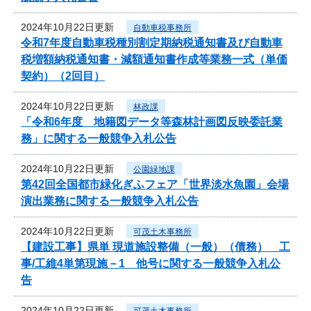
2024年10月22日更新
自動車税事務所
令和7年度自動車税種別割定期納税通知書及び自動車
税増額納税通知書・減額通知書作成等業務一式（単価
契約）（2回目）
2024年10月22日更新
林政課
「令和6年度 地籍図データ等森林計画図反映委託業
務」に関する一般競争入札公告
2024年10月22日更新
公園緑地課
第42回全国都市緑化ぎふフェア「世界淡水魚園」会場
演出業務に関する一般競争入札公告
2024年10月22日更新
可茂土木事務所
【建設工事】県単 現道施設整備（一般）（債務） 工
事/工維4単第現施－1 他号に関する一般競争入札公
告
2024年10月22日更新
可茂土木事務所