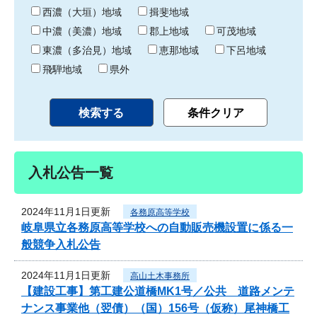
り
西濃（大垣）地域
揖斐地域
中濃（美濃）地域
郡上地域
可茂地域
東濃（多治見）地域
恵那地域
下呂地域
飛騨地域
県外
入札公告一覧
2024年11月1日更新
各務原高等学校
岐阜県立各務原高等学校への自動販売機設置に係る一
般競争入札公告
2024年11月1日更新
高山土木事務所
【建設工事】第工建公道橋MK1号／公共 道路メンテ
ナンス事業他（翌債）（国）156号（仮称）尾神橋工