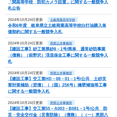
「関高等学校 防犯カメラ設置」に関する一般競争入
札公告
2024年10月24日更新
土岐商業高等学校
令和6年度 岐阜県立土岐商業高等学校白灯油購入単
価契約に関する一般競争入札
2024年10月24日更新
恵那土木事務所
【建設工事】砂工第県砂8－1号/県単 通常砂防事業
（債務）（前野沢）渓流保全工事に関する一般競争入
札
2024年10月24日更新
恵那土木事務所
【建設工事】交工第HD－08－01－1号/公共 土砂災
害対策補助（翌債）（（国）256号）擁壁補強等工事
に関する一般競争入札
2024年10月24日更新
恵那土木事務所
【建設工事】交工第55－A003－B081－1号/公共 防
災・安全交付金（災害防除）（債務）（（一）恵那八