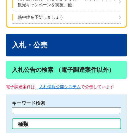
観光キャンペーンを実施」他
熱中症を予防しましょう
本
文
入札・公売
入札公告の検索 （電子調達案件以外）
電子調達案件は、
入札情報公開システム
で公告しています
キーワード検索
検
索
す
種類
る