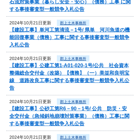
石流対策事業（暮らし安全・安心）（債務）工事 に関
する事後審査型一般競争入札公告
2024年10月21日更新
郡上土木事務所
【建設工事】単河工第清流－1号/ 県単 河川魚道の機
能回復事業（債務）工事に関する事後審査型一般競争
入札公告
2024年10月21日更新
郡上土木事務所
【建設工事】公建工第1-A01-020-1号/公共 社会資本
整備総合交付金（改築）【債務】（一）美並和良明宝
線 道路改良工事に関する事後審査型一般競争入札公
告
2024年10月21日更新
郡上土木事務所
【建設工事】公砂工第R6－90－1号/ 公共 防災・安
全交付金（急傾斜地崩壊対策事業）（債務）工事に関
する事後審査型一般競争入札公告
2024年10月21日更新
郡上土木事務所