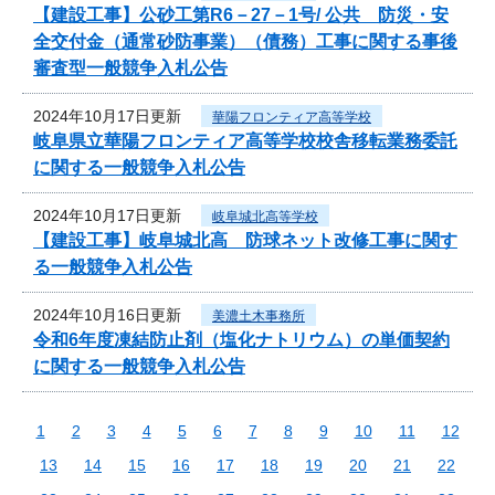
【建設工事】公砂工第R6－27－1号/ 公共 防災・安
全交付金（通常砂防事業）（債務）工事に関する事後
審査型一般競争入札公告
2024年10月17日更新
華陽フロンティア高等学校
岐阜県立華陽フロンティア高等学校校舎移転業務委託
に関する一般競争入札公告
2024年10月17日更新
岐阜城北高等学校
【建設工事】岐阜城北高 防球ネット改修工事に関す
る一般競争入札公告
2024年10月16日更新
美濃土木事務所
令和6年度凍結防止剤（塩化ナトリウム）の単価契約
に関する一般競争入札公告
1
2
3
4
5
6
7
8
9
10
11
12
13
14
15
16
17
18
19
20
21
22