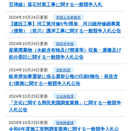
百津線）落石対策工事に関する一般競争入札
2024年10月24日更新
恵那土木事務所
【建設工事】河工第河修5号/県単 河川維持修繕事業
（債務）（前川）護岸工事に関する一般競争入札公告
2024年10月24日更新
関高等学校
産業廃棄物（水銀含有物及び廃液等）収集・運搬及び
処分委託に関する一般競争入札公告
2024年10月24日更新
市町村課
岐阜県知事選挙に係る選挙公報の印刷(梱包・発送含
む)業務に関する一般競争入札公告
2024年10月23日更新
文化創造課
「文化に関する県民意識調査業務」に関する一般競争
入札公告
2024年10月23日更新
技術検査課
令和6年度施工実態調査業務に関する一般競争入札公