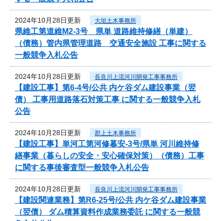
2024年10月28日更新
大垣土木事務所
県維工第道維M2-3号 県単 道路維持修繕（単建）
（債務）管内県管理道路 交通安全施設 工事に関する
一般競争入札公告
2024年10月28日更新
長良川上流河川開発工事事務所
【建設工事】第6-4号/公共 内ケ谷ダム建設事業（翌
債） 工事用道路落石対策工事 に関する一般競争入札
公告
2024年10月28日更新
郡上土木事務所
【建設工事】単河工第河修暮安-3号/県単 河川維持修
繕事業（暮らしの安全・安心確保対策）（債務）工事
に関する事後審査型一般競争入札公告
2024年10月28日更新
長良川上流河川開発工事事務所
【建設関連業務】第R6-25号/公共 内ケ谷ダム建設事業
（翌債） ダム積算資料作成業務委託 に関する一般競