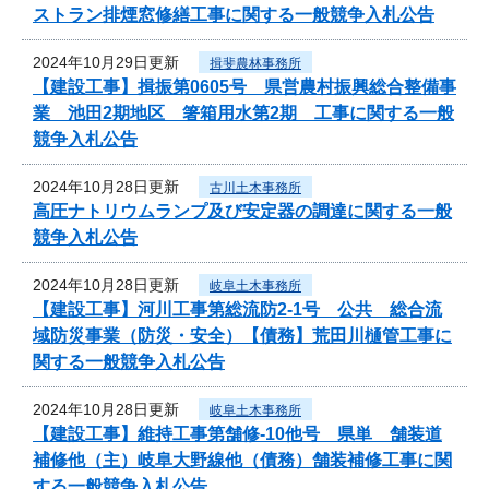
ストラン排煙窓修繕工事に関する一般競争入札公告
2024年10月29日更新
揖斐農林事務所
【建設工事】揖振第0605号 県営農村振興総合整備事
業 池田2期地区 箸箱用水第2期 工事に関する一般
競争入札公告
2024年10月28日更新
古川土木事務所
高圧ナトリウムランプ及び安定器の調達に関する一般
競争入札公告
2024年10月28日更新
岐阜土木事務所
【建設工事】河川工事第総流防2-1号 公共 総合流
域防災事業（防災・安全）【債務】荒田川樋管工事に
関する一般競争入札公告
2024年10月28日更新
岐阜土木事務所
【建設工事】維持工事第舗修-10他号 県単 舗装道
補修他（主）岐阜大野線他（債務）舗装補修工事に関
する一般競争入札公告