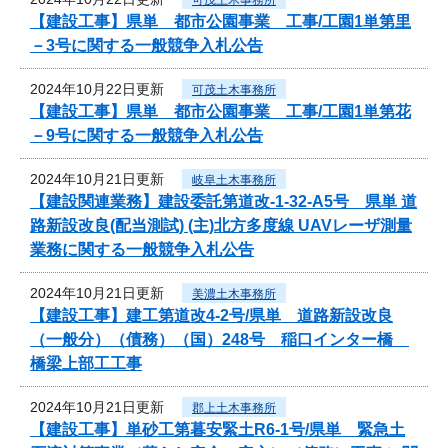
【建設工事】県単 都市公園事業 工事/工園1単第里
－3号に関する一般競争入札公告
2024年10月22日更新
可茂土木事務所
【建設工事】県単 都市公園事業 工事/工園1単第花
－9号に関する一般競争入札公告
2024年10月21日更新
岐阜土木事務所
【建設関連業務】建設委託第道改-1-32-A5号 県単 道
路新設改良(配当測試) (主)北方多度線 UAVレーザ測量
業務に関する一般競争入札公告
2024年10月21日更新
美濃土木事務所
【建設工事】建工第道改4-2号/県単 道路新設改良
（一般分）（債務）（国）248号 稲口インター橋
橋梁上部工工事
2024年10月21日更新
郡上土木事務所
【建設工事】単砂工第暮安緊土R6-1号/県単 緊急土