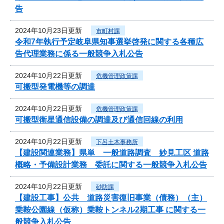
告
2024年10月23日更新
市町村課
令和7年執行予定岐阜県知事選挙啓発に関する各種広
告代理業務に係る一般競争入札公告
2024年10月22日更新
危機管理政策課
可搬型発電機等の調達
2024年10月22日更新
危機管理政策課
可搬型衛星通信設備の調達及び通信回線の利用
2024年10月22日更新
下呂土木事務所
【建設関連業務】県単 一般道路調査 妙見工区 道路
概略・予備設計業務 委託に関する一般競争入札公告
2024年10月22日更新
砂防課
【建設工事】公共 道路災害復旧事業（債務）（主）
乗鞍公園線（仮称）乗鞍トンネル2期工事 に関する一
般競争入札公告