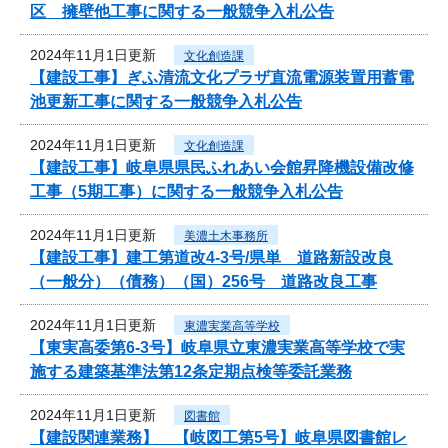
区 擁壁他工事に関する一般競争入札公告
2024年11月1日更新
文化創造課
【建設工事】ぎふ清流文化プラザ直流電源装置用蓄電
池更新工事に関する一般競争入札公告
2024年11月1日更新
文化創造課
【建設工事】岐阜県県民ふれあい会館昇降機設備改修
工事（5期工事）に関する一般競争入札公告
2024年11月1日更新
美濃土木事務所
【建設工事】建工第道改4-3号/県単 道路新設改良
（一般分）（債務）（国）256号 道路改良工事
2024年11月1日更新
東濃実業高等学校
【東実高委第6-3号】岐阜県立東濃実業高等学校で実
施する建築基準法第12条定期点検等委託業務
2024年11月1日更新
図書館
【建設関連業務】 【岐図工第5号】岐阜県図書館レ