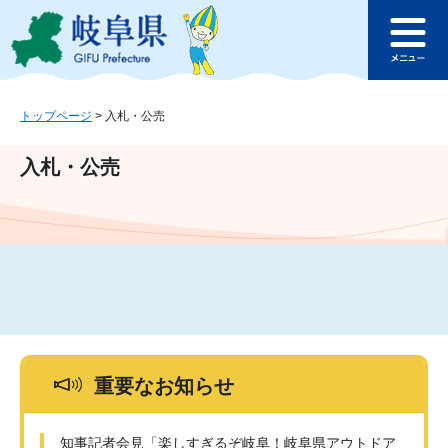
ペ
メ
このページの本文へ
ー
ニ
メ
ジ
ュ
ニ
の
ー
ュ
先
を
ー
頭
飛
トップページ
>
入札・公売
で
ば
す
し
入札・公売
。
て
本
文
へ
重要なお知らせ
知事記者会見「楽しすぎるぞ岐阜！岐阜県アウトドア