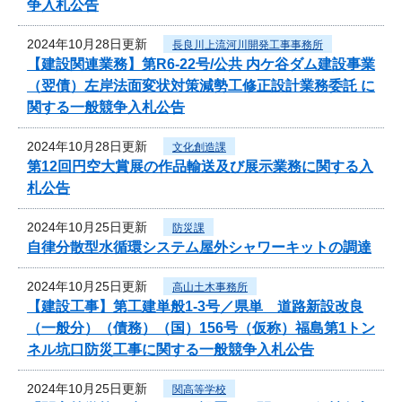
争入札公告
2024年10月28日更新
長良川上流河川開発工事事務所
【建設関連業務】第R6-22号/公共 内ケ谷ダム建設事業
（翌債）左岸法面変状対策減勢工修正設計業務委託 に
関する一般競争入札公告
2024年10月28日更新
文化創造課
第12回円空大賞展の作品輸送及び展示業務に関する入
札公告
2024年10月25日更新
防災課
自律分散型水循環システム屋外シャワーキットの調達
2024年10月25日更新
高山土木事務所
【建設工事】第工建単般1-3号／県単 道路新設改良
（一般分）（債務）（国）156号（仮称）福島第1トン
ネル坑口防災工事に関する一般競争入札公告
2024年10月25日更新
関高等学校