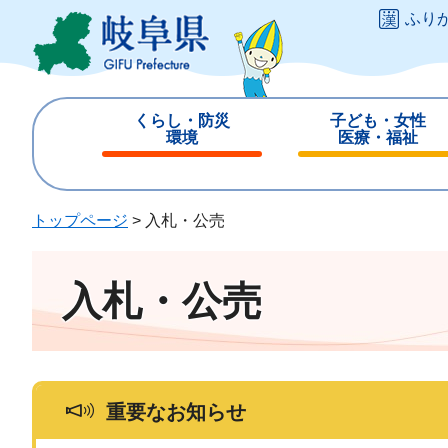
ペ
メ
ふり
ー
ニ
ジ
ュ
の
ー
先
を
くらし・防災
子ども・女性
頭
飛
環境
医療・福祉
で
ば
閉
閉
す
し
じ
じ
。
て
る
る
トップページ
>
入札・公売
本
文
へ
入札・公売
重要なお知らせ