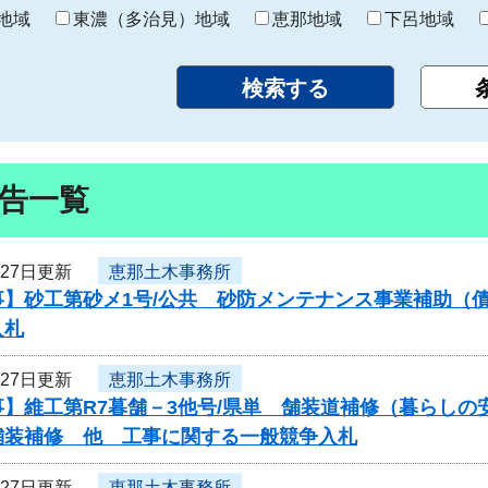
り
地域
東濃（多治見）地域
恵那地域
下呂地域
告一覧
月27日更新
恵那土木事務所
事】砂工第砂メ1号/公共 砂防メンテナンス事業補助（
入札
月27日更新
恵那土木事務所
】維工第R7暮舗－3他号/県単 舗装道補修（暮らしの
舗装補修 他 工事に関する一般競争入札
月27日更新
恵那土木事務所