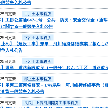
一般競争入札公告
月25日更新
古川土木事務所
】工砂公第通047-1号 公共 防災・安全交付金（通
 に関する一般競争入札公告
月25日更新
下呂土木事務所
り止め】【建設工事】県単 河川維持修繕事業（暮らし
競争入札公告
月25日更新
下呂土木事務所
事】県単 道路新設改良（一般分）おんじ工区 道路改
月25日更新
郡上土木事務所
事】単河工第河修暮安－1号/県単 河川維持修繕事業（
審査型一般競争入札公告
月25日更新
長良川上流河川開発工事事務所