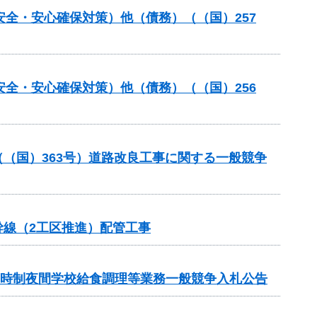
安全・安心確保対策）他（債務）（（国）257
安全・安心確保対策）他（債務）（（国）256
（（国）363号）道路改良工事に関する一般競争
幹線（2工区推進）配管工事
定時制夜間学校給食調理等業務一般競争入札公告