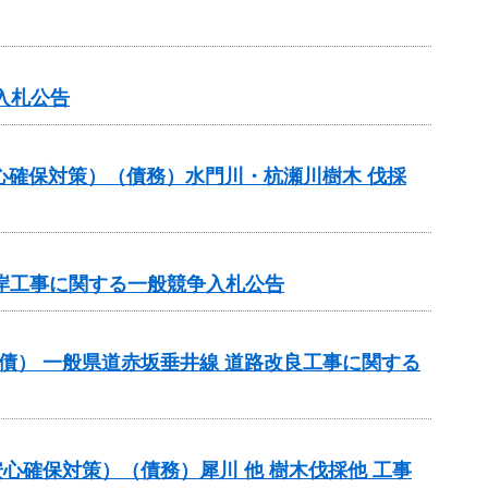
入札公告
心確保対策）（債務）水門川・杭瀬川樹木 伐採
削護岸工事に関する一般競争入札公告
（翌債） 一般県道赤坂垂井線 道路改良工事に関する
心確保対策）（債務）犀川 他 樹木伐採他 工事