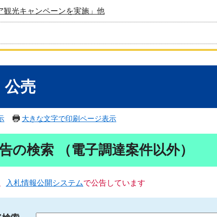
ア観光キャンペーンを実施」他
・公売
示
大きな文字で印刷ページ表示
告の検索 （電子調達案件以外）
、
入札情報公開システム
で公告しています