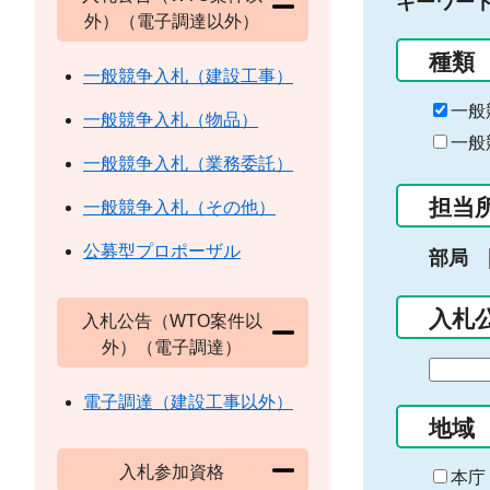
キーワー
外）（電子調達以外）
種類
一般競争入札（建設工事）
一般
一般競争入札（物品）
一般
一般競争入札（業務委託）
担当
一般競争入札（その他）
公募型プロポーザル
部局
入札
入札公告（WTO案件以
外）（電子調達）
期
間
電子調達（建設工事以外）
の
地域
始
入札参加資格
ま
本庁