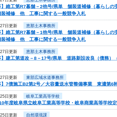
】維工第R7暮舗－2他号/県単 舗装道補修（暮らしの
舗装補修 他 工事に関する一般競争入札
月27日更新
恵那土木事務所
】維工第R7暮舗－1他号/県単 舗装道補修（暮らしの
舗装補修 他 工事に関する一般競争入札
月27日更新
恵那土木事務所
】建工第道改－8－17号/県単 道路新設改良（債務）
月27日更新
東部広域水道事務所
】7債施工B2第2号／大容量送水管整備事業 東濃第6
月25日更新
岐阜工業高等学校
ら10年度岐阜県立岐阜工業高等学校・岐阜商業高等学校
月25日更新
自然環境課