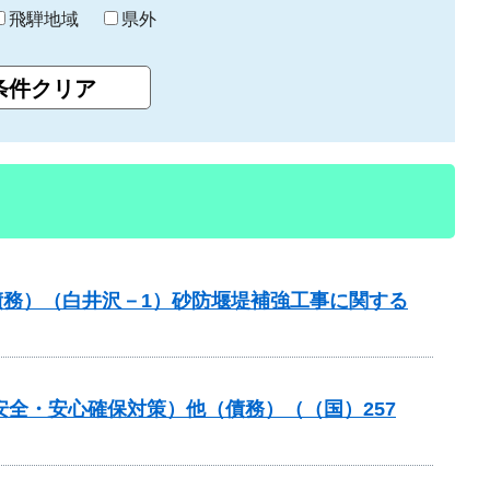
飛騨地域
県外
債務）（白井沢－1）砂防堰堤補強工事に関する
安全・安心確保対策）他（債務）（（国）257