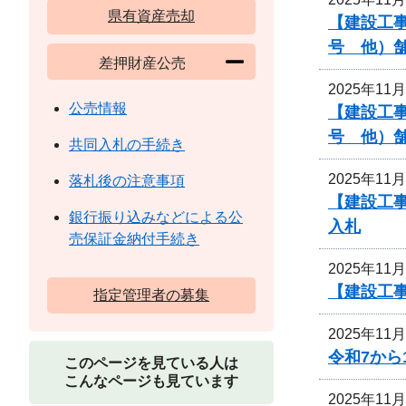
県有資産売却
【建設工事
号 他）
差押財産公売
2025年11
公売情報
【建設工事
号 他）
共同入札の手続き
2025年11
落札後の注意事項
【建設工事
銀行振り込みなどによる公
入札
売保証金納付手続き
2025年11
【建設工事
指定管理者の募集
2025年11
令和7か
このページを見ている人は
こんなページも見ています
2025年11