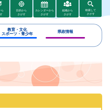
検索して
から
目的から
カレンダーから
組織から
さがす
す
さがす
さがす
さがす
教育・文化
県政情報
スポーツ・青少年
閉
閉
じ
じ
る
る