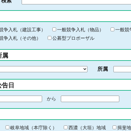
ド検索
検
索
す
る
キ
競争入札（建設工事）
一般競争入札（物品）
一般競
ー
競争入札（その他）
公募型プロポーザル
ワ
ー
所属
ド
を
所属
入
力
公告日
から
期
間
の
終
わ
岐阜地域（本庁除く）
西濃（大垣）地域
揖斐