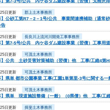
】第7-3号/公共 内ケ谷ダム建設事業（翌債）戈熊沢
月25日更新
郡上土木事務所
事】公砂工第R7－2－1号/公共 事業間連携補助（通常
公告
月25日更新
長良川上流河川開発工事事務所
】第7-5号/公共 内ケ谷ダム建設事業（翌債）工事用
月25日更新
可茂土木事務所
】公共 土砂災害対策補助（翌債）他 工事/工維4第HD
月25日更新
可茂土木事務所
】県単 都市公園事業 工事/工園1単第里-3号に関する
月25日更新
可茂土木事務所
】県単 現道施設整備（一般）（0県債）他 工事/工維
月25日更新
揖斐土木事務所