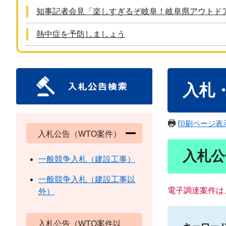
知事記者会見「楽しすぎるぞ岐阜！岐阜県アウトド
熱中症を予防しましょう
本
入札
文
印刷ページ表
入札公告（WTO案件）
入札公
一般競争入札（建設工事）
一般競争入札（建設工事以
電子調達案件は
外）
入札公告（WTO案件以