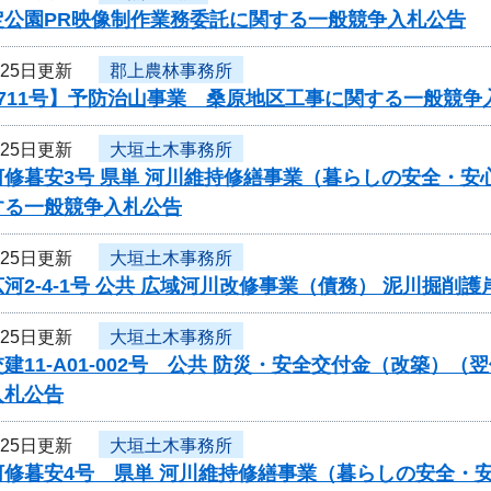
定公園PR映像制作業務委託に関する一般競争入札公告
月25日更新
郡上農林事務所
711号】予防治山事業 桑原地区工事に関する一般競争
月25日更新
大垣土木事務所
修暮安3号 県単 河川維持修繕事業（暮らしの安全・安
する一般競争入札公告
月25日更新
大垣土木事務所
河2-4-1号 公共 広域河川改修事業（債務） 泥川掘
月25日更新
大垣土木事務所
建11-A01-002号 公共 防災・安全交付金（改築）
入札公告
月25日更新
大垣土木事務所
修暮安4号 県単 河川維持修繕事業（暮らしの安全・安