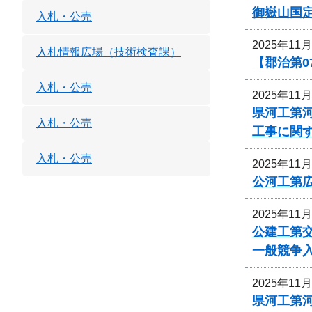
御嶽山国
入札・公売
2025年11
入札情報広場（技術検査課）
【郡治第0
入札・公売
2025年11
県河工第河
入札・公売
工事に関
入札・公売
2025年11
公河工第広
2025年11
公建工第交
一般競争
2025年11
県河工第河