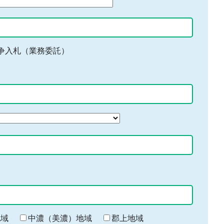
争入札（業務委託）
地域
中濃（美濃）地域
郡上地域