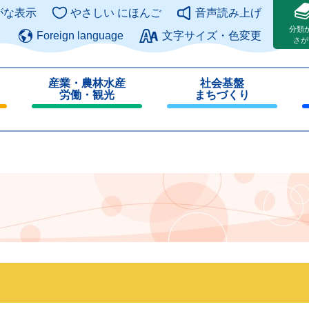
このページの本文へ
がな表示
やさしい にほんご
音声読み上げ
分類
Foreign language
文字サイズ・色変更
さが
産業・農林水産
社会基盤
労働・観光
まちづくり
閉
閉
じ
じ
る
る