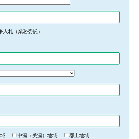
争入札（業務委託）
地域
中濃（美濃）地域
郡上地域