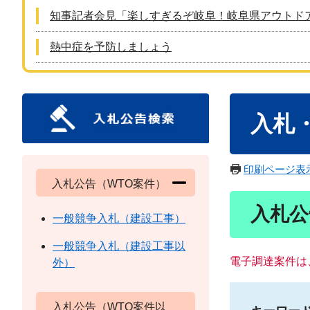
知事記者会見「楽しすぎるぞ岐阜！岐阜県アウトド
熱中症を予防しましょう
本
入札
文
印刷ページ表
入札公告（WTO案件）
入札公
一般競争入札（建設工事）
一般競争入札（建設工事以
電子調達案件は
外）
入札公告（WTO案件以