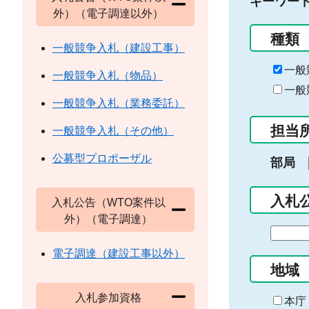
キーワー
外）（電子調達以外）
種類
一般競争入札（建設工事）
一般
一般競争入札（物品）
一般
一般競争入札（業務委託）
担当
一般競争入札（その他）
公募型プロポーザル
部局
入札
入札公告（WTO案件以
外）（電子調達）
期
間
電子調達（建設工事以外）
の
地域
始
入札参加資格
ま
本庁