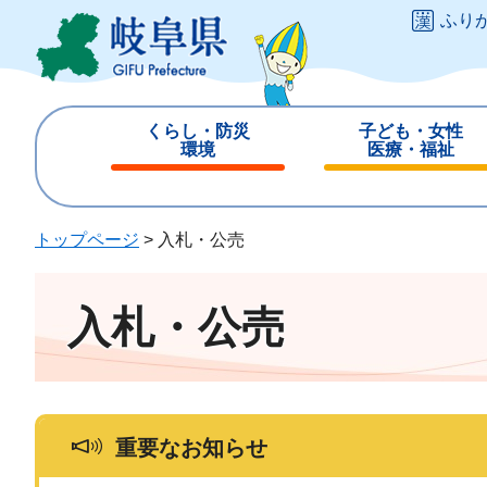
ペ
メ
ふり
ー
ニ
ジ
ュ
の
ー
先
を
くらし・防災
子ども・女性
頭
飛
環境
医療・福祉
で
ば
閉
閉
す
し
じ
じ
。
て
る
る
トップページ
>
入札・公売
本
文
へ
入札・公売
重要なお知らせ