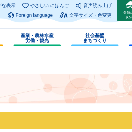
このページの本文へ
がな表示
やさしい にほんご
音声読み上げ
分類
Foreign language
文字サイズ・色変更
さが
産業・農林水産
社会基盤
労働・観光
まちづくり
閉
閉
じ
じ
る
る