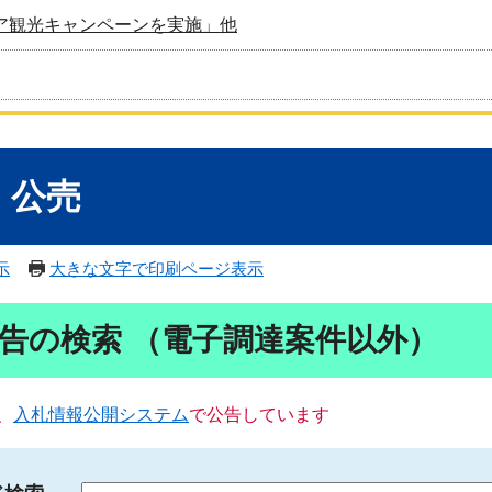
ア観光キャンペーンを実施」他
・公売
示
大きな文字で印刷ページ表示
告の検索 （電子調達案件以外）
、
入札情報公開システム
で公告しています