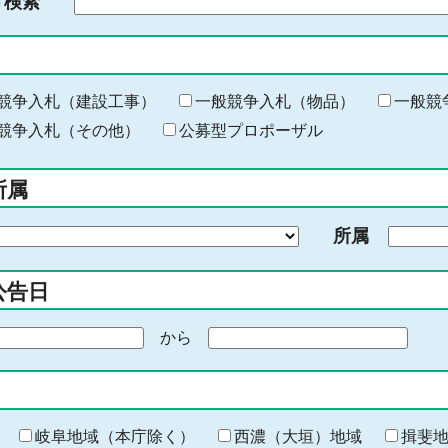
ド検索
検
索
す
る
キ
競争入札（建設工事）
一般競争入札（物品）
一般競
ー
競争入札（その他）
公募型プロポーザル
ワ
ー
所属
ド
を
所属
入
力
公告日
から
期
間
の
終
わ
岐阜地域（本庁除く）
西濃（大垣）地域
揖斐