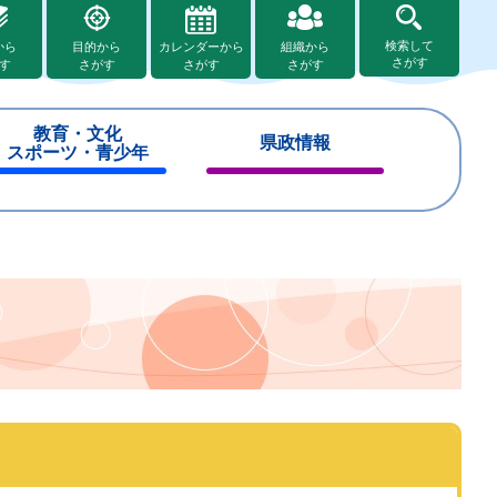
検索して
から
目的から
カレンダーから
組織から
さがす
す
さがす
さがす
さがす
教育・文化
県政情報
スポーツ・青少年
閉
閉
じ
じ
る
る