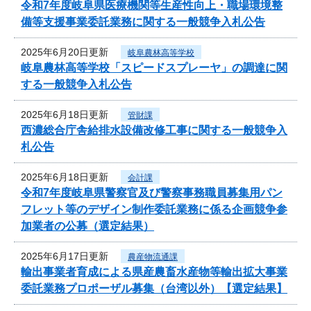
令和7年度岐阜県医療機関等生産性向上・職場環境整
備等支援事業委託業務に関する一般競争入札公告
2025年6月20日更新
岐阜農林高等学校
岐阜農林高等学校「スピードスプレーヤ」の調達に関
する一般競争入札公告
2025年6月18日更新
管財課
西濃総合庁舎給排水設備改修工事に関する一般競争入
札公告
2025年6月18日更新
会計課
令和7年度岐阜県警察官及び警察事務職員募集用パン
フレット等のデザイン制作委託業務に係る企画競争参
加業者の公募（選定結果）
2025年6月17日更新
農産物流通課
輸出事業者育成による県産農畜水産物等輸出拡大事業
委託業務プロポーザル募集（台湾以外）【選定結果】