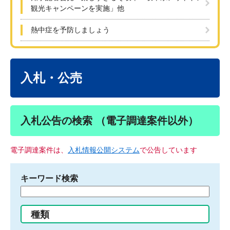
観光キャンペーンを実施」他
熱中症を予防しましょう
本
文
入札・公売
入札公告の検索 （電子調達案件以外）
電子調達案件は、
入札情報公開システム
で公告しています
キーワード検索
検
索
す
種類
る