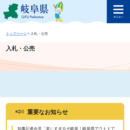
ペ
メ
このページの本文へ
ー
ニ
メ
ジ
ュ
ニ
の
ー
ュ
先
を
ー
頭
飛
トップページ
>
入札・公売
で
ば
す
し
入札・公売
。
て
本
文
へ
重要なお知らせ
知事記者会見「楽しすぎるぞ岐阜！岐阜県アウトドア