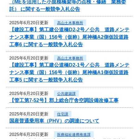
（MEを活用した小規模橋梁等の点検・修繕 業務委
託） に関する一般競争入札公告
2025年6月20日更新
高山土木事務所
【建設工事】第工建公道橋D2-2号／公共 道路メンテ
ナンス事業（国）156号（仮称）尾神橋A2側仮設道路
工事6 に関する一般競争入札公告
2025年6月20日更新
高山土木事務所
【建設工事】第工建公道橋D2-1号／公共 道路メンテ
ナンス事業（国）156号（仮称）尾神橋A1側仮設道路
工事5 に関する一般競争入札公告
2025年6月20日更新
公共建築課
【管工第7-52号】郡上総合庁舎空調設備改修工事
2025年6月20日更新
住宅課
国産普通乗用車（PHV）の調達について
2025年6月20日更新
医療福祉連携推進課