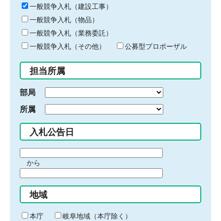
キ
一般競争入札（建設工事）
ー
一般競争入札（物品）
ワ
一般競争入札（業務委託）
ー
ド
一般競争入札（その他）
公募型プロポーザル
を
入
担当所属
力
部局
所属
入札公告日
期
から
間
期
の
間
始
地域
の
ま
終
り
わ
本庁
岐阜地域（本庁除く）