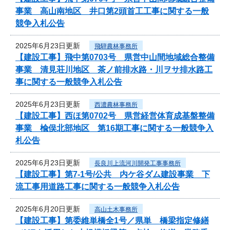
事業 高山南地区 井口第2頭首工工事に関する一般
競争入札公告
2025年6月23日更新
飛騨農林事務所
【建設工事】飛中第0703号 県営中山間地域総合整備
事業 清見荘川地区 茶ノ前排水路・川ヲサ排水路工
事に関する一般競争入札公告
2025年6月23日更新
西濃農林事務所
【建設工事】西ほ第0702号 県営経営体育成基盤整備
事業 楡俣北部地区 第16期工事に関する一般競争入
札公告
2025年6月23日更新
長良川上流河川開発工事事務所
【建設工事】第7-1号/公共 内ケ谷ダム建設事業 下
流工事用道路工事に関する一般競争入札公告
2025年6月20日更新
高山土木事務所
【建設工事】第委維単橋全1号／県単 橋梁指定修繕