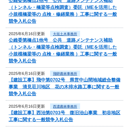
公維委第橋点2他号 公共 道路メンテナンス補助
（トンネル・橋梁等点検調査）委託（MEを活用した
小規模橋梁等の 点検・修繕業務 ）工事に関する一般
競争入札公告
2025年6月16日更新
大垣土木事務所
公維委第橋点1他号 公共 道路メンテナンス補助
（トンネル・橋梁等点検調査）委託（MEを活用した
小規模橋梁等の 点検・修繕業務 ）工事に関する一般
競争入札公告
2025年6月16日更新
飛騨農林事務所
【建設工事】飛中第0702号 県営中山間地域総合整備
事業 清見荘川地区 花の木排水路工事に関する一般
競争入札公告
2025年6月16日更新
西濃農林事務所
【建設工事】西治第0703号 復旧治山事業 初谷地区
工事に関する一般競争入札公告