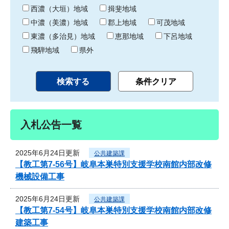
り
西濃（大垣）地域
揖斐地域
中濃（美濃）地域
郡上地域
可茂地域
東濃（多治見）地域
恵那地域
下呂地域
飛騨地域
県外
入札公告一覧
2025年6月24日更新
公共建築課
【教工第7-56号】岐阜本巣特別支援学校南館内部改修
機械設備工事
2025年6月24日更新
公共建築課
【教工第7-54号】岐阜本巣特別支援学校南館内部改修
建築工事