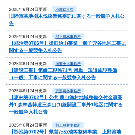
2025年6月24日更新
地域福祉課
旧陸軍墓地樹木伐採業務委託に関する一般競争入札公
告
2025年6月24日更新
郡上農林事務所
【郡治第0706号】復旧治山事業 獅子穴谷地区工事に
関する一般競争入札公告
2025年6月24日更新
揖斐土木事務所
【建設工事】第維工現施71号 県単 現道施設整備
（一般）工事に関する一般競争入札公告
2025年6月24日更新
恵那農林事務所
【恵林第0702号】公共 農山漁村地域整備交付金事業
外1 森林基幹道三森山(1)線開設工事外1地区に関する
一般競争入札公告
2025年6月24日更新
郡上農林事務所
【郡池第0702号】県営ため池等整備事業 上野池地