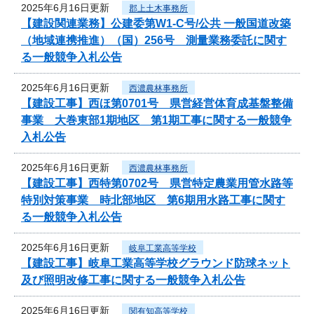
2025年6月16日更新
郡上土木事務所
【建設関連業務】公建委第W1-C号/公共 一般国道改築
（地域連携推進）（国）256号 測量業務委託に関す
る一般競争入札公告
2025年6月16日更新
西濃農林事務所
【建設工事】西ほ第0701号 県営経営体育成基盤整備
事業 大巻東部1期地区 第1期工事に関する一般競争
入札公告
2025年6月16日更新
西濃農林事務所
【建設工事】西特第0702号 県営特定農業用管水路等
特別対策事業 時北部地区 第6期用水路工事に関す
る一般競争入札公告
2025年6月16日更新
岐阜工業高等学校
【建設工事】岐阜工業高等学校グラウンド防球ネット
及び照明改修工事に関する一般競争入札公告
2025年6月16日更新
関有知高等学校