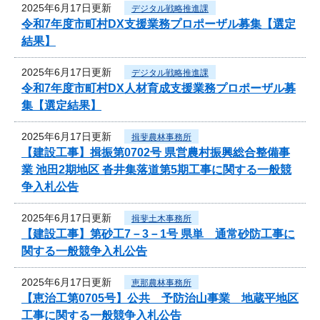
2025年6月17日更新
デジタル戦略推進課
令和7年度市町村DX支援業務プロポーザル募集【選定
結果】
2025年6月17日更新
デジタル戦略推進課
令和7年度市町村DX人材育成支援業務プロポーザル募
集【選定結果】
2025年6月17日更新
揖斐農林事務所
【建設工事】揖振第0702号 県営農村振興総合整備事
業 池田2期地区 沓井集落道第5期工事に関する一般競
争入札公告
2025年6月17日更新
揖斐土木事務所
【建設工事】第砂工7－3－1号 県単 通常砂防工事に
関する一般競争入札公告
2025年6月17日更新
恵那農林事務所
【恵治工第0705号】公共 予防治山事業 地蔵平地区
工事に関する一般競争入札公告