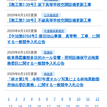
【教工第7-39号】坂下高等学校空調設備更新工事
2025年6月13日更新
公共建築課
【教工第7-38号】不破高等学校空調設備更新工事
2025年6月13日更新
中濃農林事務所
【中治第0704号】復旧治山事業 真寄勢 工事 に関
する一般競争入札公告
2025年6月13日更新
図書館
岐阜県図書館多目的ホール音響・照明設備保守点検業
務委託に関する一般競争入札公告
2025年6月13日更新
林政課
「林オ第1号 令和7年度オルソ写真による林地異動箇
所抽出委託業務」に関する一般競争入札公告
1
2
3
4
5
6
7
8
9
10
11
12
13
14
15
16
17
18
19
20
21
22