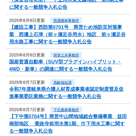
に関する一般競争入札公告
2025年8月8日更新
西濃農林事務所
【建設工事】西防第0701号 県営ため池防災対策事
業 西濃上石津（前ヶ瀬足谷用水）地区 前ヶ瀬足谷
用水路工事に関する一般競争入札公告
2025年8月8日更新
揖斐土木事務所
国産普通自動車（SUV型プラグインハイブリット・
4WD・新車）の調達に関する一般競争入札公告
2025年8月7日更新
高齢福祉課
令和7年度岐阜県介護人材育成事業者認定制度普及促
進事業委託業務に関する一般競争入札公告
2025年8月7日更新
下呂農林事務所
【下中第0704号】県営中山間地域総合整備事業 益田
南部地区 乗政寺前用水第1期、巾下用水工事に関す
る一般競争入札公告