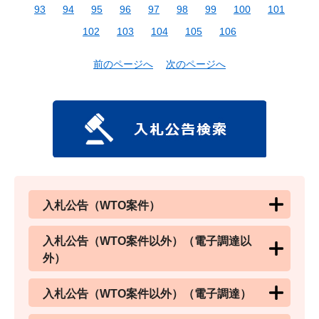
93
94
95
96
97
98
99
100
101
102
103
104
105
106
前のページへ
次のページへ
入札公告（WTO案件）
入札公告（WTO案件以外）（電子調達以
外）
入札公告（WTO案件以外）（電子調達）