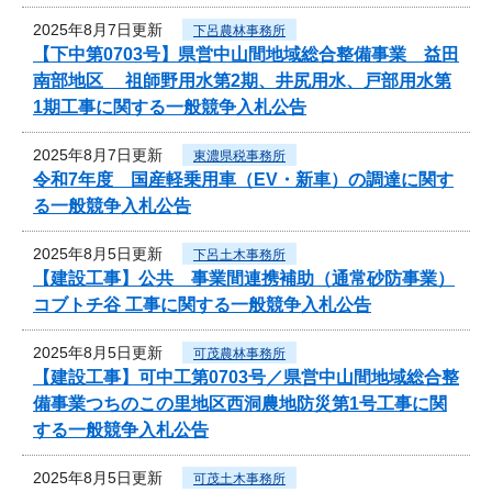
2025年8月7日更新
下呂農林事務所
【下中第0703号】県営中山間地域総合整備事業 益田
南部地区 祖師野用水第2期、井尻用水、戸部用水第
1期工事に関する一般競争入札公告
2025年8月7日更新
東濃県税事務所
令和7年度 国産軽乗用車（EV・新車）の調達に関す
る一般競争入札公告
2025年8月5日更新
下呂土木事務所
【建設工事】公共 事業間連携補助（通常砂防事業）
コブトチ谷 工事に関する一般競争入札公告
2025年8月5日更新
可茂農林事務所
【建設工事】可中工第0703号／県営中山間地域総合整
備事業つちのこの里地区西洞農地防災第1号工事に関
する一般競争入札公告
2025年8月5日更新
可茂土木事務所