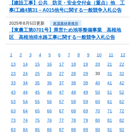
【建設工事】公共 防災・安全交付金（重点）他 工
事/工維4第31－A015他号に関する一般競争入札公告
2025年8月5日更新
東濃農林事務所
【東農工第0701号】県営ため池等整備事業 高根地
区 高根池排水路工事に関する一般競争入札公告
1
2
3
4
5
6
7
8
9
10
11
12
13
14
15
16
17
18
19
20
21
22
23
24
25
26
27
28
29
30
31
32
33
34
35
36
37
38
39
40
41
42
43
44
45
46
47
48
49
50
51
52
53
54
55
56
57
58
59
60
61
62
63
64
65
66
67
68
69
70
71
72
73
74
75
76
77
78
79
80
81
82
83
84
85
86
87
88
89
90
91
92