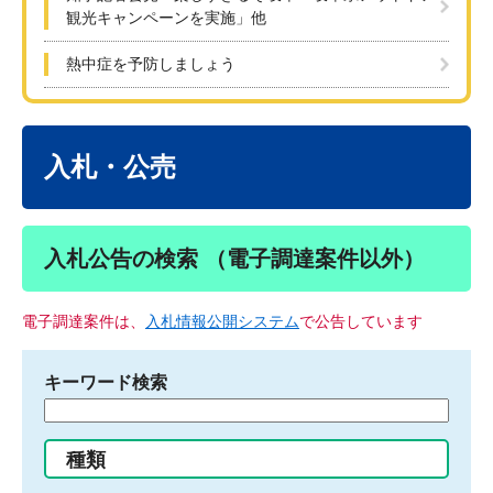
観光キャンペーンを実施」他
熱中症を予防しましょう
本
文
入札・公売
入札公告の検索 （電子調達案件以外）
電子調達案件は、
入札情報公開システム
で公告しています
キーワード検索
検
索
す
種類
る