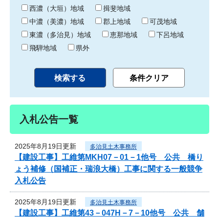
り
西濃（大垣）地域
揖斐地域
中濃（美濃）地域
郡上地域
可茂地域
東濃（多治見）地域
恵那地域
下呂地域
飛騨地域
県外
入札公告一覧
2025年8月19日更新
多治見土木事務所
【建設工事】工維第MKH07－01－1他号 公共 橋り
ょう補修（国補正・瑞浪大橋）工事に関する一般競争
入札公告
2025年8月19日更新
多治見土木事務所
【建設工事】工維第43－047H－7－10他号 公共 舗