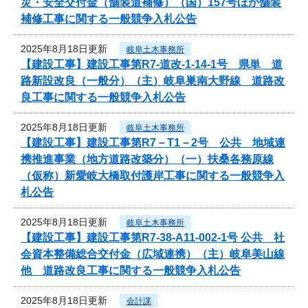
災・安全交付金（舗装道補修）（国）157号ほか舗装
補修工事に関する一般競争入札公告
2025年8月18日更新
岐阜土木事務所
【建設工事】建設工事第R7-道改-1-14-1号 県単 道
路新設改良（一般分）（主）岐阜巣南大野線 道路改
良工事に関する一般競争入札公告
2025年8月18日更新
岐阜土木事務所
【建設工事】建設工事第R7－T1－2号 公共 地域連
携推進事業（地方道路改築分）（一）扶桑各務原線
（仮称）新愛岐大橋取付護岸工事に関する一般競争入
札公告
2025年8月18日更新
岐阜土木事務所
【建設工事】建設工事第R7-38-A11-002-1号 公共 社
会資本整備総合交付金（広域連携）（主）岐阜美山線
他 道路改良工事に関する一般競争入札公告
2025年8月18日更新
会計課