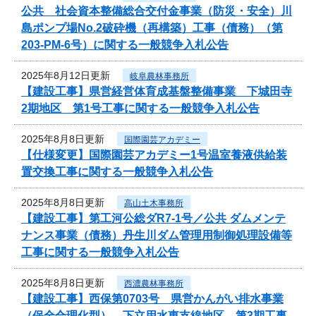
公共 社会資本整備総合交付金事業（防災・安全）川
島ポンプ場No.2破砕機（再構築）工事（債務）（第
203-PM-6号）に関する一般競争入札公告
2025年8月12日更新
岐阜農林事務所
【建設工事】県営経営体育成基盤整備事業 下城田寺
2期地区 第1号工事に関する一般競争入札公告
2025年8月8日更新
国際園芸アカデミー
【仕様変更】国際園芸アカデミー1号温室養液供給装
置交換工事に関する一般競争入札公告
2025年8月8日更新
高山土木事務所
【建設工事】第工河公総ダR7-1号／公共 ダムメンテ
ナンス事業（債務）丹生川ダム管理用制御処理設備等
工事に関する一般競争入札公告
2025年8月8日更新
西濃農林事務所
【建設工事】西保第0703号 県営かんがい排水事業
（保全合理化型） 下立用水東支線地区 第3期工事