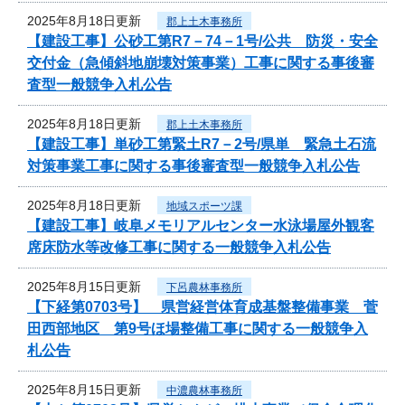
2025年8月18日更新
郡上土木事務所
【建設工事】公砂工第R7－74－1号/公共 防災・安全
交付金（急傾斜地崩壊対策事業）工事に関する事後審
査型一般競争入札公告
2025年8月18日更新
郡上土木事務所
【建設工事】単砂工第緊土R7－2号/県単 緊急土石流
対策事業工事に関する事後審査型一般競争入札公告
2025年8月18日更新
地域スポーツ課
【建設工事】岐阜メモリアルセンター水泳場屋外観客
席床防水等改修工事に関する一般競争入札公告
2025年8月15日更新
下呂農林事務所
【下経第0703号】 県営経営体育成基盤整備事業 菅
田西部地区 第9号ほ場整備工事に関する一般競争入
札公告
2025年8月15日更新
中濃農林事務所