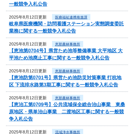
一般競争入札公告
2025年8月12日更新
医療福祉連携推進課
岐阜県医療機関・訪問看護ステーション実態調査委託
業務に関する一般競争入札公告
2025年8月12日更新
恵那農林事務所
【恵池第0704号】県営ため池等整備事業 大平地区 大
平池ため池廃止工事に関する一般競争入札公告
2025年8月12日更新
恵那農林事務所
【恵池防第0701号】県営ため池防災対策事業 打杭地
区 下流排水路第3期工事に関する一般競争入札公告
2025年8月12日更新
恵那農林事務所
【恵治工第0709号】公共流域保全総合治山事業 東桑
原地区・県単治山事業 二渡地区工事に関する一般競
争入札公告
2025年8月12日更新
流域浄水事務所