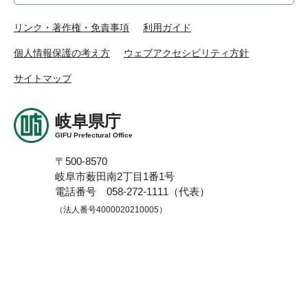
リンク・著作権・免責事項
利用ガイド
個人情報保護の考え方
ウェブアクセシビリティ方針
サイトマップ
岐阜県庁
GIFU Prefectural Office
〒500-8570
岐阜市薮田南2丁目1番1号
電話番号 058-272-1111（代表）
（法人番号4000020210005）
開庁時間
午前8時30分から午後5時15分まで
（土曜日、日曜日、祝
日、休日、年末年始（12月29日から1月3日）を除く）
※一部、開庁時間の異なる機関、施設があります。