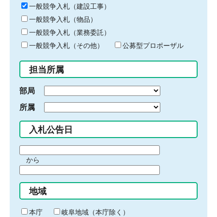
キ
一般競争入札（建設工事）
ー
一般競争入札（物品）
ワ
一般競争入札（業務委託）
ー
ド
一般競争入札（その他）
公募型プロポーザル
を
入
担当所属
力
部局
所属
入札公告日
期
から
間
期
の
間
始
地域
の
ま
終
り
わ
本庁
岐阜地域（本庁除く）