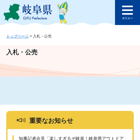
ペ
メ
このページの本文へ
ー
ニ
メ
ジ
ュ
ニ
の
ー
ュ
先
を
ー
頭
飛
トップページ
>
入札・公売
で
ば
す
し
入札・公売
。
て
本
文
へ
重要なお知らせ
知事記者会見「楽しすぎるぞ岐阜！岐阜県アウトドア