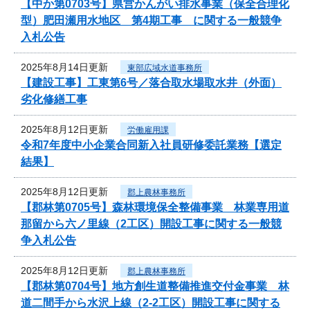
【中か第0703号】県営かんがい排水事業（保全合理化
型）肥田瀬用水地区 第4期工事 に関する一般競争
入札公告
2025年8月14日更新
東部広域水道事務所
【建設工事】工東第6号／落合取水場取水井（外面）
劣化修繕工事
2025年8月12日更新
労働雇用課
令和7年度中小企業合同新入社員研修委託業務【選定
結果】
2025年8月12日更新
郡上農林事務所
【郡林第0705号】森林環境保全整備事業 林業専用道
那留から六ノ里線（2工区）開設工事に関する一般競
争入札公告
2025年8月12日更新
郡上農林事務所
【郡林第0704号】地方創生道整備推進交付金事業 林
道二間手から水沢上線（2-2工区）開設工事に関する