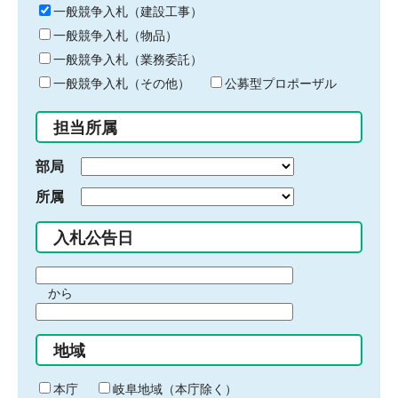
キ
一般競争入札（建設工事）
ー
一般競争入札（物品）
ワ
一般競争入札（業務委託）
ー
ド
一般競争入札（その他）
公募型プロポーザル
を
入
担当所属
力
部局
所属
入札公告日
期
から
間
期
の
間
始
地域
の
ま
終
り
わ
本庁
岐阜地域（本庁除く）