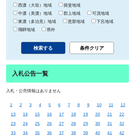
り
西濃（大垣）地域
揖斐地域
中濃（美濃）地域
郡上地域
可茂地域
東濃（多治見）地域
恵那地域
下呂地域
飛騨地域
県外
入札公告一覧
入札・公売情報はありません
1
2
3
4
5
6
7
8
9
10
11
12
13
14
15
16
17
18
19
20
21
22
23
24
25
26
27
28
29
30
31
32
33
34
35
36
37
38
39
40
41
42