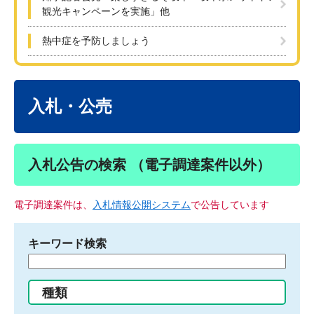
観光キャンペーンを実施」他
熱中症を予防しましょう
本
文
入札・公売
入札公告の検索 （電子調達案件以外）
電子調達案件は、
入札情報公開システム
で公告しています
キーワード検索
検
索
す
種類
る