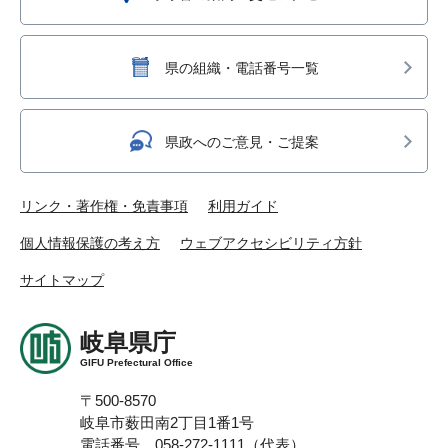
県の組織・電話番号一覧
県政へのご意見・ご提案
リンク・著作権・免責事項
利用ガイド
個人情報保護の考え方
ウェブアクセシビリティ方針
サイトマップ
岐阜県庁
GIFU Prefectural Office
〒500-8570
岐阜市薮田南2丁目1番1号
電話番号 058-272-1111（代表）