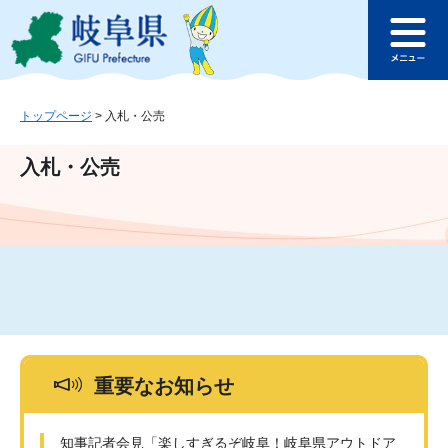
ペ
メ
このページの本文へ
ー
ニ
メ
ジ
ュ
ニ
の
ー
ュ
先
を
ー
頭
飛
トップページ
>
入札・公売
で
ば
す
し
入札・公売
。
て
本
文
へ
重要なお知らせ
知事記者会見「楽しすぎるぞ岐阜！岐阜県アウトドア