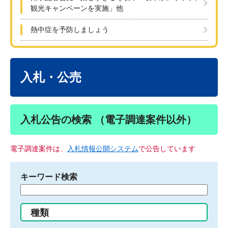
観光キャンペーンを実施」他
熱中症を予防しましょう
本
文
入札・公売
入札公告の検索 （電子調達案件以外）
電子調達案件は、
入札情報公開システム
で公告しています
キーワード検索
検
索
す
種類
る