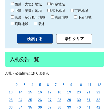
り
西濃（大垣）地域
揖斐地域
中濃（美濃）地域
郡上地域
可茂地域
東濃（多治見）地域
恵那地域
下呂地域
飛騨地域
県外
入札公告一覧
入札・公売情報はありません
1
2
3
4
5
6
7
8
9
10
11
12
13
14
15
16
17
18
19
20
21
22
23
24
25
26
27
28
29
30
31
32
33
34
35
36
37
38
39
40
41
42