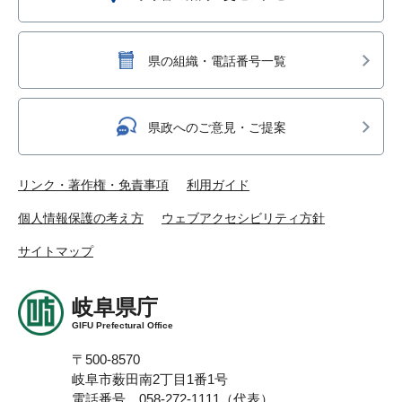
県の組織・電話番号一覧
県政へのご意見・ご提案
リンク・著作権・免責事項
利用ガイド
個人情報保護の考え方
ウェブアクセシビリティ方針
サイトマップ
岐阜県庁
GIFU Prefectural Office
〒500-8570
岐阜市薮田南2丁目1番1号
電話番号 058-272-1111（代表）