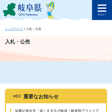
ペ
メ
このページの本文へ
ー
ニ
メ
ジ
ュ
ニ
の
ー
ュ
先
を
ー
頭
飛
トップページ
>
入札・公売
で
ば
す
し
入札・公売
。
て
本
文
へ
重要なお知らせ
知事記者会見「楽しすぎるぞ岐阜！岐阜県アウトドア