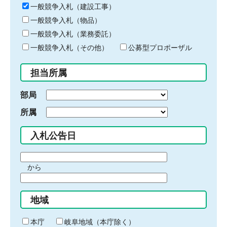
キ
一般競争入札（建設工事）
ー
一般競争入札（物品）
ワ
一般競争入札（業務委託）
ー
ド
一般競争入札（その他）
公募型プロポーザル
を
入
担当所属
力
部局
所属
入札公告日
期
から
間
期
の
間
始
地域
の
ま
終
り
わ
本庁
岐阜地域（本庁除く）