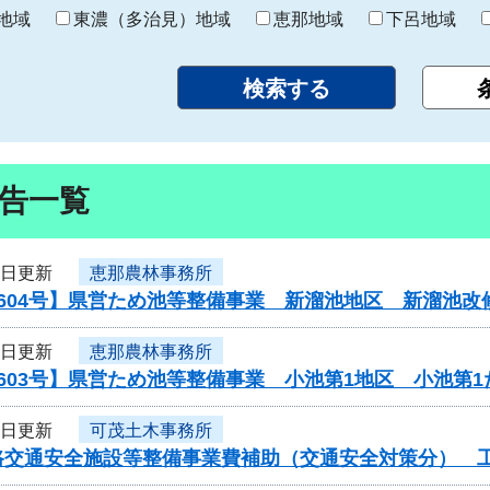
り
地域
東濃（多治見）地域
恵那地域
下呂地域
告一覧
2日更新
恵那農林事務所
604号】県営ため池等整備事業 新溜池地区 新溜池改
2日更新
恵那農林事務所
603号】県営ため池等整備事業 小池第1地区 小池第
2日更新
可茂土木事務所
交通安全施設等整備事業費補助（交通安全対策分） 工事