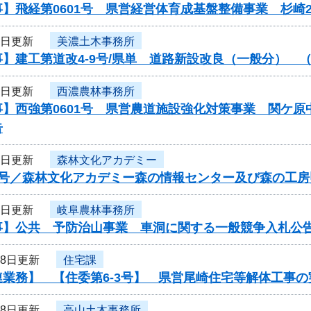
】飛経第0601号 県営経営体育成基盤整備事業 杉崎
1日更新
美濃土木事務所
】建工第道改4-9号/県単 道路新設改良（一般分） 
1日更新
西濃農林事務所
事】西強第0601号 県営農道施設強化対策事業 関ケ
告
1日更新
森林文化アカデミー
6号／森林文化アカデミー森の情報センター及び森の工
1日更新
岐阜農林事務所
事】公共 予防治山事業 車洞に関する一般競争入札公
28日更新
住宅課
連業務】 【住委第6-3号】 県営尾崎住宅等解体工事
28日更新
高山土木事務所