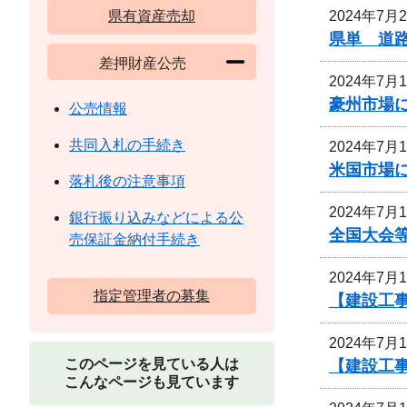
2024年7月
県有資産売却
県単 道路
差押財産公売
2024年7月
豪州市場
公売情報
共同入札の手続き
2024年7月
米国市場
落札後の注意事項
2024年7月
銀行振り込みなどによる公
全国大会等
売保証金納付手続き
2024年7月
指定管理者の募集
【建設工事
2024年7月
このページを見ている人は
【建設工事
こんなページも見ています