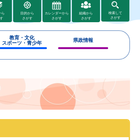
検索して
から
目的から
カレンダーから
組織から
さがす
す
さがす
さがす
さがす
教育・文化
県政情報
スポーツ・青少年
閉
閉
じ
じ
る
る