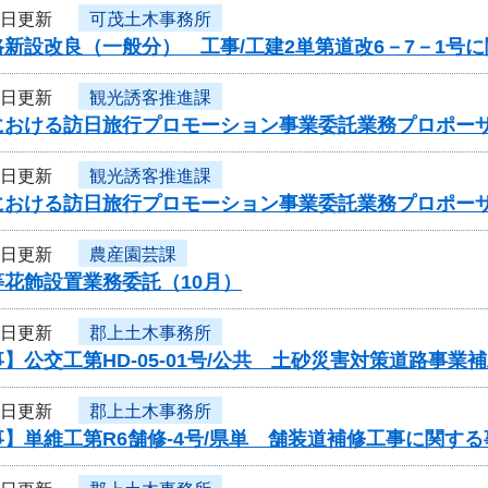
2日更新
可茂土木事務所
新設改良（一般分） 工事/工建2単第道改6－7－1号
1日更新
観光誘客推進課
における訪日旅行プロモーション事業委託業務プロポー
1日更新
観光誘客推進課
における訪日旅行プロモーション事業委託業務プロポー
1日更新
農産園芸課
花飾設置業務委託（10月）
1日更新
郡上土木事務所
】公交工第HD-05-01号/公共 土砂災害対策道路事
1日更新
郡上土木事務所
】単維工第R6舗修-4号/県単 舗装道補修工事に関す