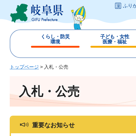
ペ
メ
ふり
ー
ニ
ジ
ュ
の
ー
先
を
くらし・防災
子ども・女性
頭
飛
環境
医療・福祉
で
ば
閉
閉
す
し
じ
じ
。
て
る
る
トップページ
>
入札・公売
本
文
へ
入札・公売
重要なお知らせ