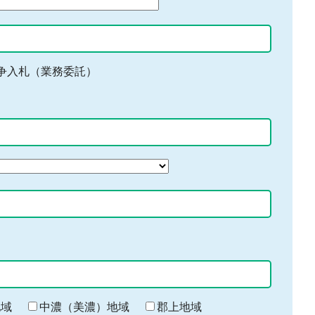
争入札（業務委託）
地域
中濃（美濃）地域
郡上地域