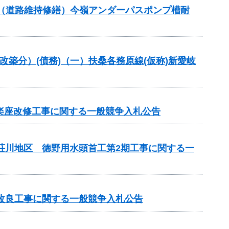
交付金（道路維持修繕）今嶺アンダーパスポンプ槽耐
改築分）(債務)（一）扶桑各務原線(仮称)新愛岐
市楽座改修工事に関する一般競争入札公告
見荘川地区 徳野用水頭首工第2期工事に関する一
線改良工事に関する一般競争入札公告