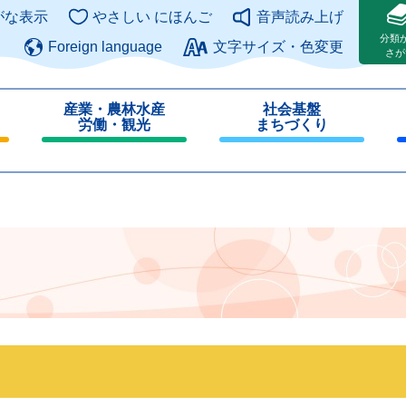
このページの本文へ
がな表示
やさしい にほんご
音声読み上げ
分類
Foreign language
文字サイズ・色変更
さが
産業・農林水産
社会基盤
労働・観光
まちづくり
閉
閉
じ
じ
る
る