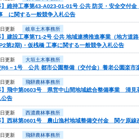
】維持工事第43-A023-01-01号 公共 防災・安全
工事 に関する一般競争入札公告
1日更新
岐阜土木事務所
】建設工事第T1-2号 公共 地域連携推進事業（地方道路
(P2第2期)・仮桟橋 工事に関する一般競争入札公告
1日更新
大垣土木事務所
交R6－1号 公共 都市公園整備（交付金）養老公園楽
1日更新
飛騨農林事務所
事】飛中第0603号 県営中山間地域総合整備事業 清
札公告
1日更新
西濃農林事務所
事】西林第0601号 農山漁村地域整備交付金 関ケ原
1日更新
飛騨農林事務所