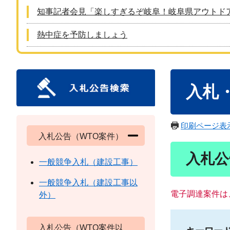
知事記者会見「楽しすぎるぞ岐阜！岐阜県アウトド
熱中症を予防しましょう
本
入札
文
印刷ページ表
入札公告（WTO案件）
入札公
一般競争入札（建設工事）
一般競争入札（建設工事以
電子調達案件は
外）
入札公告（WTO案件以