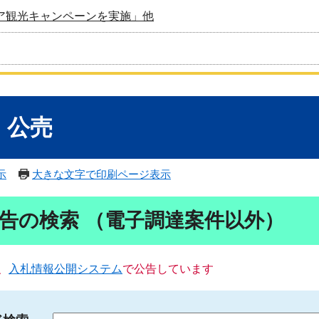
ア観光キャンペーンを実施」他
・公売
示
大きな文字で印刷ページ表示
告の検索 （電子調達案件以外）
、
入札情報公開システム
で公告しています