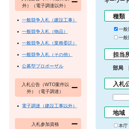
キーワー
外）（電子調達以外）
種類
一般競争入札（建設工事）
一般
一般競争入札（物品）
一般
一般競争入札（業務委託）
担当
一般競争入札（その他）
公募型プロポーザル
部局
入札
入札公告（WTO案件以
外）（電子調達）
期
間
電子調達（建設工事以外）
の
地域
始
入札参加資格
ま
本庁