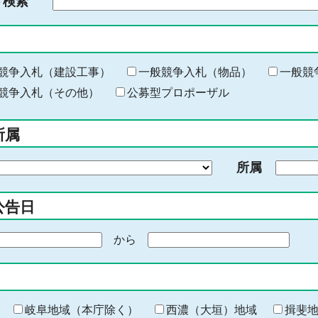
ド検索
検
索
す
る
キ
競争入札（建設工事）
一般競争入札（物品）
一般競
ー
競争入札（その他）
公募型プロポーザル
ワ
ー
所属
ド
を
所属
入
力
公告日
から
期
間
の
終
わ
岐阜地域（本庁除く）
西濃（大垣）地域
揖斐