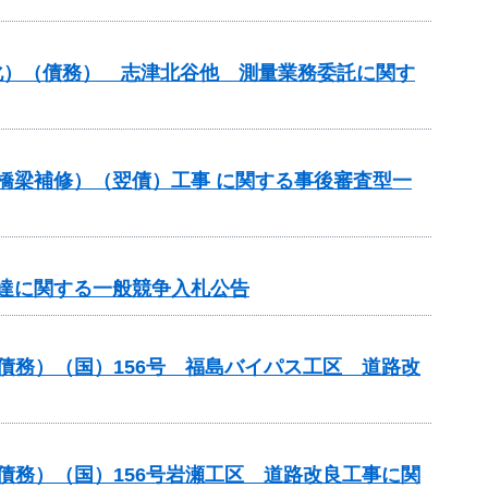
命化）（債務） 志津北谷他 測量業務委託に関す
（橋梁補修）（翌債）工事 に関する事後審査型一
達に関する一般競争入札公告
債務）（国）156号 福島バイパス工区 道路改
債務）（国）156号岩瀬工区 道路改良工事に関