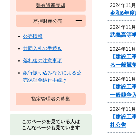
2024年11
県有資産売却
令和6年
差押財産公売
2024年11
武義高等
公売情報
共同入札の手続き
2024年11
【建設工事
落札後の注意事項
る一般競
銀行振り込みなどによる公
2024年11
売保証金納付手続き
【建設工事
一般競争
指定管理者の募集
2024年11
【建設工事
このページを見ている人は
札公告
こんなページも見ています