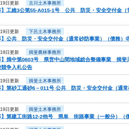
月19日更新
古川土木事務所
】工維3公第55-A015-1号 公共 防災・安全交付
月19日更新
下呂土木事務所
事】公共 防災・安全交付金（通常砂防事業）（債務）
月19日更新
揖斐農林事務所
】揖中第0603号 県営中山間地域総合整備事業 揖斐
般競争入札公告
月19日更新
揖斐土木事務所
】第砂工通砂6－011号 公共 防災・安全交付金（通
月19日更新
揖斐土木事務所
事】第建工街路12-2他号 県単 街路事業（一般分）