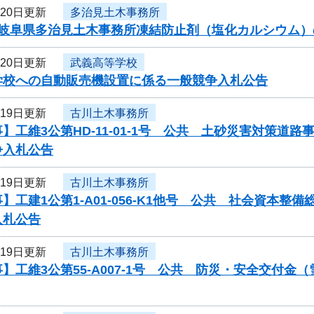
月20日更新
多治見土木事務所
度岐阜県多治見土木事務所凍結防止剤（塩化カルシウム）
月20日更新
武義高等学校
学校への自動販売機設置に係る一般競争入札公告
月19日更新
古川土木事務所
】工維3公第HD-11-01-1号 公共 土砂災害対策
争入札公告
月19日更新
古川土木事務所
】工建1公第1-A01-056-K1他号 公共 社会資本
入札公告
月19日更新
古川土木事務所
】工維3公第55-A007-1号 公共 防災・安全交付