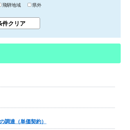
飛騨地域
県外
の調達（単価契約）