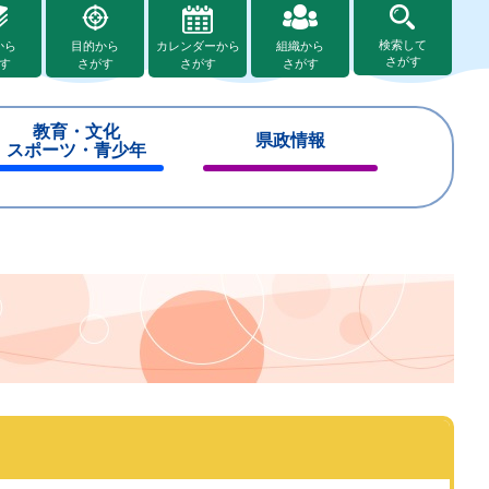
検索して
から
目的から
カレンダーから
組織から
さがす
す
さがす
さがす
さがす
教育・文化
県政情報
スポーツ・青少年
閉
閉
じ
じ
る
る