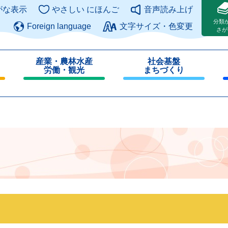
このページの本文へ
がな表示
やさしい にほんご
音声読み上げ
分類
Foreign language
文字サイズ・色変更
さが
産業・農林水産
社会基盤
労働・観光
まちづくり
閉
閉
じ
じ
る
る