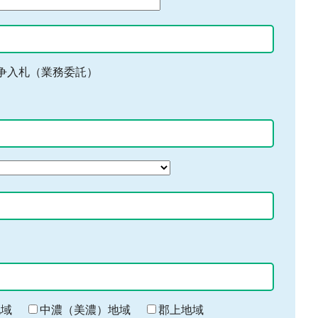
争入札（業務委託）
地域
中濃（美濃）地域
郡上地域