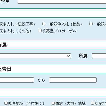
ド検索
検
索
す
る
キ
競争入札（建設工事）
一般競争入札（物品）
一般競
ー
競争入札（その他）
公募型プロポーザル
ワ
ー
所属
ド
を
所属
入
力
公告日
から
期
間
の
終
わ
岐阜地域（本庁除く）
西濃（大垣）地域
揖斐