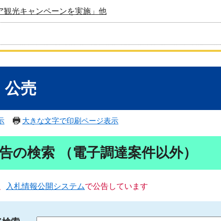
ア観光キャンペーンを実施」他
・公売
示
大きな文字で印刷ページ表示
告の検索 （電子調達案件以外）
、
入札情報公開システム
で公告しています