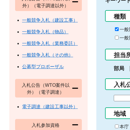
キーワー
外）（電子調達以外）
種類
一般競争入札（建設工事）
一般
一般競争入札（物品）
一般
一般競争入札（業務委託）
担当
一般競争入札（その他）
公募型プロポーザル
部局
入札
入札公告（WTO案件以
外）（電子調達）
期
間
電子調達（建設工事以外）
の
地域
始
入札参加資格
ま
本庁