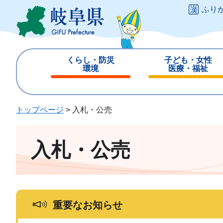
ペ
メ
ふり
ー
ニ
ジ
ュ
の
ー
先
を
くらし・防災
子ども・女性
頭
飛
環境
医療・福祉
で
ば
閉
閉
す
し
じ
じ
。
て
る
る
トップページ
>
入札・公売
本
文
へ
入札・公売
重要なお知らせ