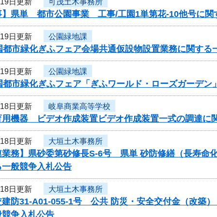
月19日更新
可茂土木事務所
】県単 都市公園事業 工事/工園1単第花-10他号に
月19日更新
公園緑地課
全国都市緑化ぎふフェア会場共通仮設物設置業務に関する
月19日更新
公園緑地課
全国都市緑化ぎふフェア「ぎふワールド・ローズガーデン
月18日更新
岐阜商業高等学校
育用機器 ビデオ作成装置ビデオ作成装置一式の調達に
月18日更新
大垣土木事務所
連業務】県砂委第砂修長S-6号 県単 砂防修繕（長寿
る一般競争入札公告
月18日更新
大垣土木事務所
建防31-A01-055-1号 公共 防災・安全交付金（
般競争入札公告