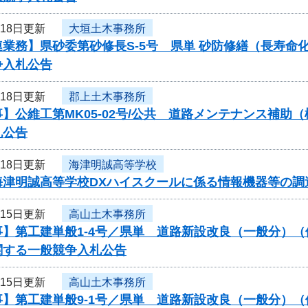
月18日更新
大垣土木事務所
連業務】県砂委第砂修長S-5号 県単 砂防修繕（長寿
争入札公告
月18日更新
郡上土木事務所
】公維工第MK05-02号/公共 道路メンテナンス補助
札公告
月18日更新
海津明誠高等学校
海津明誠高等学校DXハイスクールに係る情報機器等の調
月15日更新
高山土木事務所
】第工建単般1-4号／県単 道路新設改良（一般分）（
関する一般競争入札公告
月15日更新
高山土木事務所
】第工建単般9-1号／県単 道路新設改良（一般分）（