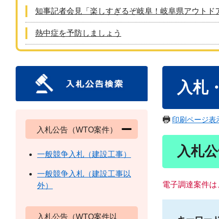
知事記者会見「楽しすぎるぞ岐阜！岐阜県アウトド
熱中症を予防しましょう
本
入札
文
印刷ページ表
入札公告（WTO案件）
入札公
一般競争入札（建設工事）
一般競争入札（建設工事以
電子調達案件は
外）
入札公告（WTO案件以