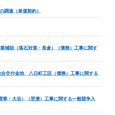
の調達（単価契約）
道路事業補助（落石対策・長倉）（債務）工事に関す
整備総合交付金他 八日町工区（債務）工事に関する
金（雪寒・大谷）（翌債）工事に関する一般競争入