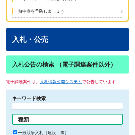
熱中症を予防しましょう
本
文
入札・公売
入札公告の検索 （電子調達案件以外）
電子調達案件は、
入札情報公開システム
で公告しています
キーワード検索
検
索
す
種類
る
キ
一般競争入札（建設工事）