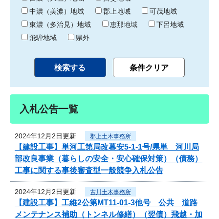
中濃（美濃）地域
郡上地域
可茂地域
東濃（多治見）地域
恵那地域
下呂地域
飛騨地域
県外
入札公告一覧
2024年12月2日更新
郡上土木事務所
【建設工事】単河工第局改暮安5-1-1号/県単 河川局
部改良事業（暮らしの安全・安心確保対策）（債務）
工事に関する事後審査型一般競争入札公告
2024年12月2日更新
古川土木事務所
【建設工事】工維2公第MT11-01-3他号 公共 道路
メンテナンス補助（トンネル修繕）（翌債）飛越・加