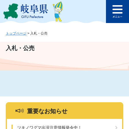
ペ
メ
このページの本文へ
ー
ニ
メ
ジ
ュ
ニ
の
ー
ュ
先
を
ー
頭
飛
トップページ
>
入札・公売
で
ば
す
し
入札・公売
。
て
本
文
へ
重要なお知らせ
ツキノワグマ出没注意情報発令中！