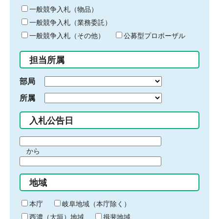
ー
一般競争入札（物品）
ワ
一般競争入札（業務委託）
ー
ド
一般競争入札（その他）
公募型プロポーザル
を
入
担当所属
力
部局
所属
入札公告日
期
から
間
期
の
間
始
地域
の
ま
終
り
わ
本庁
岐阜地域（本庁除く）
り
西濃（大垣）地域
揖斐地域