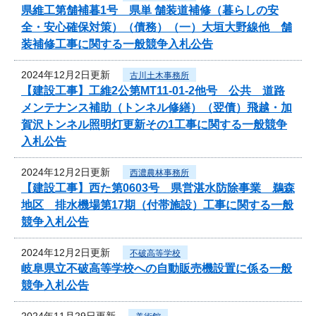
県維工第舗補暮1号 県単 舗装道補修（暮らしの安
全・安心確保対策）（債務）（一）大垣大野線他 舗
装補修工事に関する一般競争入札公告
2024年12月2日更新
古川土木事務所
【建設工事】工維2公第MT11-01-2他号 公共 道路
メンテナンス補助（トンネル修繕）（翌債）飛越・加
賀沢トンネル照明灯更新その1工事に関する一般競争
入札公告
2024年12月2日更新
西濃農林事務所
【建設工事】西た第0603号 県営湛水防除事業 鵜森
地区 排水機場第17期（付帯施設）工事に関する一般
競争入札公告
2024年12月2日更新
不破高等学校
岐阜県立不破高等学校への自動販売機設置に係る一般
競争入札公告
2024年11月29日更新