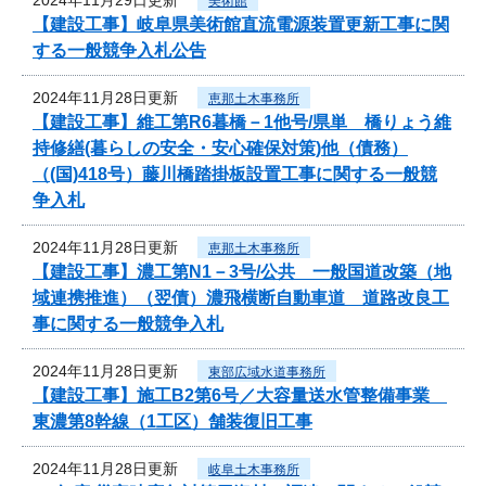
美術館
【建設工事】岐阜県美術館直流電源装置更新工事に関
する一般競争入札公告
2024年11月28日更新
恵那土木事務所
【建設工事】維工第R6暮橋－1他号/県単 橋りょう維
持修繕(暮らしの安全・安心確保対策)他（債務）
（(国)418号）藤川橋踏掛板設置工事に関する一般競
争入札
2024年11月28日更新
恵那土木事務所
【建設工事】濃工第N1－3号/公共 一般国道改築（地
域連携推進）（翌債）濃飛横断自動車道 道路改良工
事に関する一般競争入札
2024年11月28日更新
東部広域水道事務所
【建設工事】施工B2第6号／大容量送水管整備事業
東濃第8幹線（1工区）舗装復旧工事
2024年11月28日更新
岐阜土木事務所