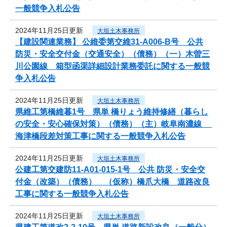
一般競争入札公告
2024年11月25日更新
大垣土木事務所
【建設関連業務】 公維委第交維31-A006-B号 公共
防災・安全交付金（交通安全）（債務）（一）木曽三
川公園線 箱型函渠詳細設計業務委託に関する一般競
争入札公告
2024年11月25日更新
大垣土木事務所
県維工第橋維暮1号 県単 橋りょう維持修繕（暮らし
の安全・安心確保対策）（債務）（主）岐阜南濃線
海津橋段差対策工事に関する一般競争入札公告
2024年11月25日更新
大垣土木事務所
公建工第交建防11-A01-015-1号 公共 防災・安全交
付金（改築）（債務） （仮称）橋爪大橋 道路改良
工事に関する一般競争入札公告
2024年11月25日更新
大垣土木事務所