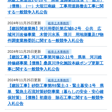
県建工第道改2-2-10号 県単 道路新設改良（一般分）
（債務）（一）大垣江南線 工事用道路撤去工事に関
する一般競争入札公告
2024年11月25日更新
岐阜土木事務所
【建設関連業務】河川用委託第広域6-2号 公共 広
域河川改修事業 木曽川水系 境川 用地測量及び物
件調査業務委託に関する一般競争入札公告
2024年11月25日更新
岐阜土木事務所
【建設工事】河川工事第河修22-11号 県単 河川維
持修繕事業【債務】桑原川浄化施設本線ポンプ更新工
事に関する一般競争入札公告
2024年11月25日更新
岐阜土木事務所
【建設工事】砂防工事第R6緊土-3・緊土暮安-1号 県
単 緊急土石流対策砂防事業（暮らしの安全・安心確
保対策）【債務】初鹿谷 除石工事に関する一般競争
入札公告