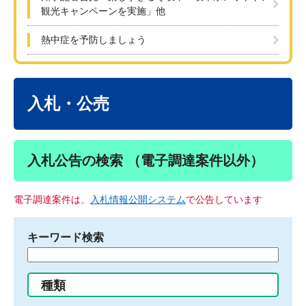
観光キャンペーンを実施」他
熱中症を予防しましょう
本
文
入札・公売
入札公告の検索 （電子調達案件以外）
電子調達案件は、
入札情報公開システム
で公告しています
キーワード検索
検
索
す
種類
る