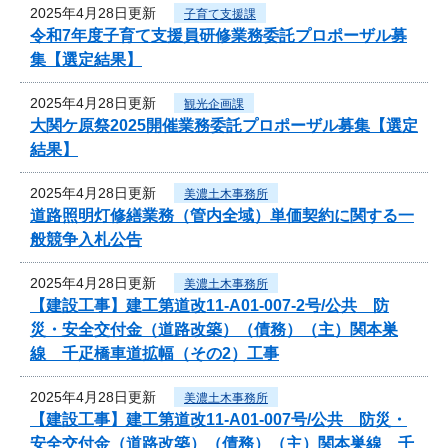
2025年4月28日更新
子育て支援課
令和7年度子育て支援員研修業務委託プロポーザル募
集【選定結果】
2025年4月28日更新
観光企画課
大関ケ原祭2025開催業務委託プロポーザル募集【選定
結果】
2025年4月28日更新
美濃土木事務所
道路照明灯修繕業務（管内全域）単価契約に関する一
般競争入札公告
2025年4月28日更新
美濃土木事務所
【建設工事】建工第道改11-A01-007-2号/公共 防
災・安全交付金（道路改築）（債務）（主）関本巣
線 千疋橋車道拡幅（その2）工事
2025年4月28日更新
美濃土木事務所
【建設工事】建工第道改11-A01-007号/公共 防災・
安全交付金（道路改築）（債務）（主）関本巣線 千