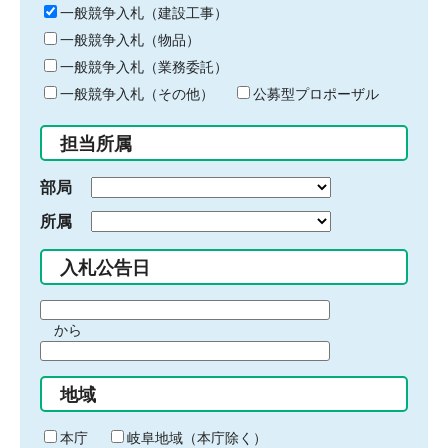
キ
一般競争入札（建設工事）
ー
一般競争入札（物品）
ワ
一般競争入札（業務委託）
ー
ド
一般競争入札（その他）
公募型プロポーザル
を
入
担当所属
力
部局
所属
入札公告日
期
から
間
期
の
間
始
地域
の
ま
終
り
わ
本庁
岐阜地域（本庁除く）