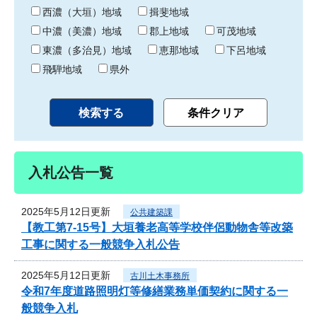
り
西濃（大垣）地域
揖斐地域
中濃（美濃）地域
郡上地域
可茂地域
東濃（多治見）地域
恵那地域
下呂地域
飛騨地域
県外
入札公告一覧
2025年5月12日更新
公共建築課
【教工第7-15号】大垣養老高等学校伴侶動物舎等改築
工事に関する一般競争入札公告
2025年5月12日更新
古川土木事務所
令和7年度道路照明灯等修繕業務単価契約に関する一
般競争入札