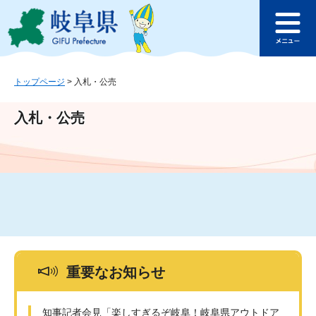
ペ
メ
このページの本文へ
ー
ニ
メ
ジ
ュ
ニ
の
ー
ュ
先
を
ー
頭
飛
トップページ
>
入札・公売
で
ば
す
し
入札・公売
。
て
本
文
へ
重要なお知らせ
知事記者会見「楽しすぎるぞ岐阜！岐阜県アウトドア