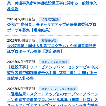
業 美濃事業所A棟機械設備工事に関する一般競争入
札公告
2025年5月8日更新
子育て支援課
令和7年度保育士等キャリアアップ研修業務委託プロ
ポーザル募集【選定結果】
2025年5月8日更新
教育研修課
令和7年度「国外大学等プログラム」企画運営業務委
託プロポーザル募集【選定結果】
2025年5月7日更新
産業デジタル推進課
【建設工事】ソフトピアジャパン・センタービル中央
監視装置空調制御統合化工事（3期工事） に関する一
般競争入札公告
2025年5月7日更新
産業イノベーション推進課
（選定結果）スタートアップとのオープンイノベーシ
ョン促進支援事業プロポーザル募集（質問・回答）ス
タートアップとのオープンイノベーション促進支援事