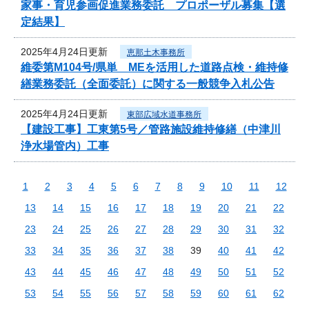
家事・育児参画促進業務委託 プロポーザル募集【選
定結果】
2025年4月24日更新
恵那土木事務所
維委第M104号/県単 MEを活用した道路点検・維持修
繕業務委託（全面委託）に関する一般競争入札公告
2025年4月24日更新
東部広域水道事務所
【建設工事】工東第5号／管路施設維持修繕（中津川
浄水場管内）工事
1
2
3
4
5
6
7
8
9
10
11
12
13
14
15
16
17
18
19
20
21
22
23
24
25
26
27
28
29
30
31
32
33
34
35
36
37
38
39
40
41
42
43
44
45
46
47
48
49
50
51
52
53
54
55
56
57
58
59
60
61
62