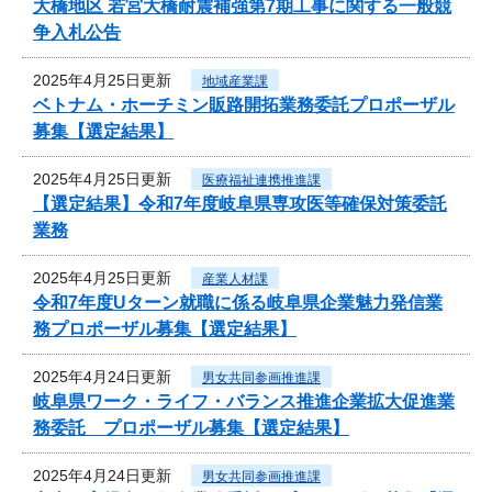
大橋地区 若宮大橋耐震補強第7期工事に関する一般競
争入札公告
2025年4月25日更新
地域産業課
ベトナム・ホーチミン販路開拓業務委託プロポーザル
募集【選定結果】
2025年4月25日更新
医療福祉連携推進課
【選定結果】令和7年度岐阜県専攻医等確保対策委託
業務
2025年4月25日更新
産業人材課
令和7年度Uターン就職に係る岐阜県企業魅力発信業
務プロポーザル募集【選定結果】
2025年4月24日更新
男女共同参画推進課
岐阜県ワーク・ライフ・バランス推進企業拡大促進業
務委託 プロポーザル募集【選定結果】
2025年4月24日更新
男女共同参画推進課