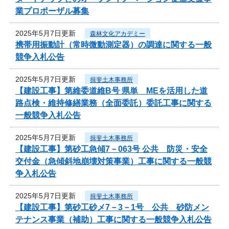
業プロポーザル募集
2025年5月7日更新
森林文化アカデミー
携帯用振動計（常時微動測定器）の調達に関する一般
競争入札公告
2025年5月7日更新
揖斐土木事務所
【建設工事】第維委道維B号 県単 MEを活用した道
路点検・維持修繕業務（全面委託）委託工事に関する
一般競争入札公告
2025年5月7日更新
揖斐土木事務所
【建設工事】第砂工急傾7－063号 公共 防災・安全
交付金（急傾斜地崩壊対策事業）工事に関する一般競
争入札公告
2025年5月7日更新
揖斐土木事務所
【建設工事】第砂工砂メ7－3－1号 公共 砂防メン
テナンス事業（補助）工事に関する一般競争入札公告