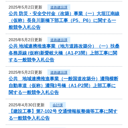
2025年5月2日更新
道路建設課
公共 防災・安全交付金（改築）事業（一）大垣江南線
（仮称）長良川新橋下部工事（P5、P6）に関する一
般競争入札公告
2025年5月2日更新
道路建設課
公共 地域連携推進事業（地方道路改築分）（一）扶桑
各務原線 (仮称)新愛岐大橋（A1-P3間）上部工事に関
する一般競争入札公告
2025年5月2日更新
道路建設課
公共 地域連携推進事業（一般国道改築分）濃飛横断
自動車道（仮称）濃飛3号橋（A1-P2間）上部工事に
関する一般競争入札公告
2025年4月30日更新
会計課
【建設工事】第7-102号 交通情報板整備等工事に関す
る一般競争入札公告