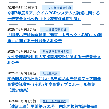
2025年5月12日更新
中央家畜保健衛生所
令和7年度リアルタイムPCRシステムの調達に関する
一般競争入札公告（中央家畜保健衛生所）
2025年5月9日更新
中山間農業研究所
「国産小型貨物自動車（新車・トラック・4WD）の調
達」に関する一般競争入札公告
2025年5月9日更新
男女共同参画推進課
女性管理職登用拡大支援業務委託に関する一般競争入
札公告
2025年5月9日更新
地域産業課
関西圏及び九州圏における県産品販売促進フェア開催
事業委託業務（令和7年度事業）プロポーザル募集
【選定結果】
2025年5月9日更新
里川・水産振興課
【建設工事】里川第0701号 内水面振興施設整備事