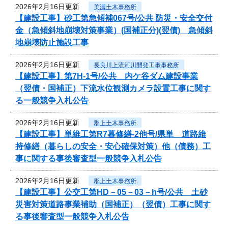
2026年2月16日更新
美濃土木事務所
【建設工事】砂工第急傾補067号/公共 防災・安全交付
金（急傾斜地崩壊対策事業）(国補正分)(翌債) 急傾斜
地崩壊防止施設工事
2026年2月16日更新
長良川上流河川開発工事事務所
【建設工事】第7H-1号/公共 内ケ谷ダム建設事業
（翌債・国補正）下流水位観測カメラ設置工事に関す
る一般競争入札公告
2026年2月16日更新
郡上土木事務所
【建設工事】単維工第R7暮修繕-2他号/県単 道路維
持修繕（暮らしの安全・安心確保対策）他（債務）工
事に関する事後審査型一般競争入札公告
2026年2月16日更新
郡上土木事務所
【建設工事】公交工第HD－05－03－h号/公共 土砂
災害対策道路事業補助（国補正）（翌債）工事に関す
る事後審査型一般競争入札公告