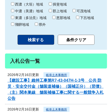
り
西濃（大垣）地域
揖斐地域
中濃（美濃）地域
郡上地域
可茂地域
東濃（多治見）地域
恵那地域
下呂地域
飛騨地域
県外
入札公告一覧
2026年2月16日更新
岐阜土木事務所
【建設工事】維持工事第R7-43-047H-1-3号 公共 防
災・安全交付金（舗装道補修）（国補正分）（翌債）
（主）関本巣線 舗装補修工事に関する一般競争入札
公告
2026年2月16日更新
岐阜土木事務所