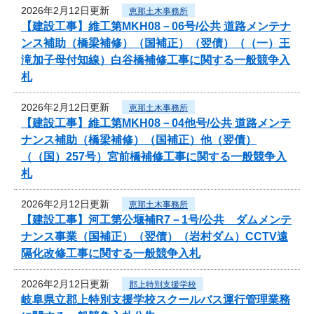
2026年2月12日更新
恵那土木事務所
【建設工事】維工第MKH08－06号/公共 道路メンテナ
ンス補助（橋梁補修）（国補正）（翌債）（（一）王
滝加子母付知線）白谷橋補修工事に関する一般競争入
札
2026年2月12日更新
恵那土木事務所
【建設工事】維工第MKH08－04他号/公共 道路メンテ
ナンス補助（橋梁補修）（国補正）他（翌債）
（（国）257号）宮前橋補修工事に関する一般競争入
札
2026年2月12日更新
恵那土木事務所
【建設工事】河工第公堰補R7－1号/公共 ダムメンテ
ナンス事業（国補正）（翌債）（岩村ダム）CCTV遠
隔化改修工事に関する一般競争入札
2026年2月12日更新
郡上特別支援学校
岐阜県立郡上特別支援学校スクールバス運行管理業務