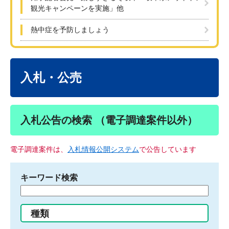
観光キャンペーンを実施」他
熱中症を予防しましょう
本
文
入札・公売
入札公告の検索 （電子調達案件以外）
電子調達案件は、
入札情報公開システム
で公告しています
キーワード検索
検
索
す
種類
る