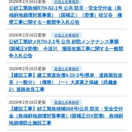
2026年2月16日更新
大垣土木事務所
公砂工第急傾R7H-62-1号 公共 防災・安全交付金（急
傾斜地崩壊対策事業）（国補正）（翌債）祖父谷 擁
壁工事に関する一般競争入札公告
2026年2月16日更新
大垣土木事務所
公砂工第砂メR7H-2-1号 公共 砂防メンテナンス事業
(国補正)(翌債) 今須川 堰堤改築工事に関する一般競
争入札公告
2026年2月16日更新
美濃土木事務所
【建設工事】建工第道改債4-10-3号/県単 道路新設改
良（一般分）（債務）（一）大原富之保線（武儀倉
2）道路改良工事
2026年2月16日更新
美濃土木事務所
【建設工事】砂工第急傾補068号/公共 防災・安全交付
金（急傾斜地崩壊対策事業）(国補正分)(翌債) 急傾斜
地崩壊防止施設工事