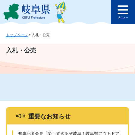
ペ
メ
このページの本文へ
ー
ニ
メ
ジ
ュ
ニ
の
ー
ュ
先
を
ー
頭
飛
トップページ
>
入札・公売
で
ば
す
し
入札・公売
。
て
本
文
へ
重要なお知らせ
知事記者会見「楽しすぎるぞ岐阜！岐阜県アウトドア