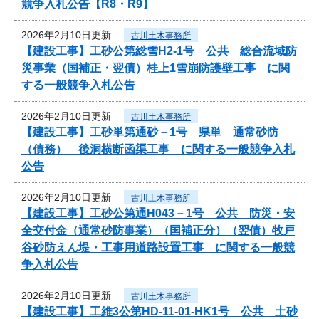
競争入札公告【R8・R9】
2026年2月10日更新
古川土木事務所
【建設工事】工砂公第総雪H2-1号 公共 総合流域防
災事業（国補正・翌債）桂上1雪崩防護壁工事 に関
する一般競争入札公告
2026年2月10日更新
古川土木事務所
【建設工事】工砂単第通砂－1号 県単 通常砂防
（債務） 後洞横断函渠工事 に関する一般競争入札
公告
2026年2月10日更新
古川土木事務所
【建設工事】工砂公第通H043－1号 公共 防災・安
全交付金（通常砂防事業）（国補正分）（翌債）牧戸
谷砂防えん堤・工事用道路設置工事 に関する一般競
争入札公告
2026年2月10日更新
古川土木事務所
【建設工事】工維3公第HD-11-01-HK1号 公共 土砂