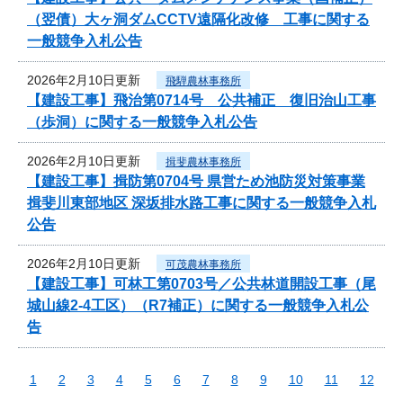
（翌債）大ヶ洞ダムCCTV遠隔化改修 工事に関する
一般競争入札公告
2026年2月10日更新
飛騨農林事務所
【建設工事】飛治第0714号 公共補正 復旧治山工事
（歩洞）に関する一般競争入札公告
2026年2月10日更新
揖斐農林事務所
【建設工事】揖防第0704号 県営ため池防災対策事業
揖斐川東部地区 深坂排水路工事に関する一般競争入札
公告
2026年2月10日更新
可茂農林事務所
【建設工事】可林工第0703号／公共林道開設工事（尾
城山線2-4工区）（R7補正）に関する一般競争入札公
告
1
2
3
4
5
6
7
8
9
10
11
12