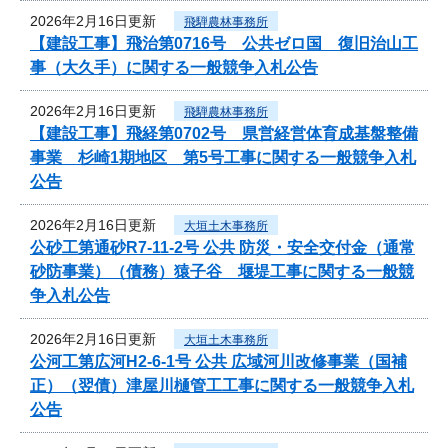
2026年2月16日更新
飛騨農林事務所
【建設工事】飛治第0716号 公共ゼロ国 復旧治山工
事（大久手）に関する一般競争入札公告
2026年2月16日更新
飛騨農林事務所
【建設工事】飛経第0702号 県営経営体育成基盤整備
事業 杉崎1期地区 第5号工事に関する一般競争入札
公告
2026年2月16日更新
大垣土木事務所
公砂工第通砂R7-11-2号 公共 防災・安全交付金（通常
砂防事業）（債務）猿子谷 堰堤工事に関する一般競
争入札公告
2026年2月16日更新
大垣土木事務所
公河工第広河H2-6-1号 公共 広域河川改修事業（国補
正）（翌債）津屋川樋管工工事に関する一般競争入札
公告