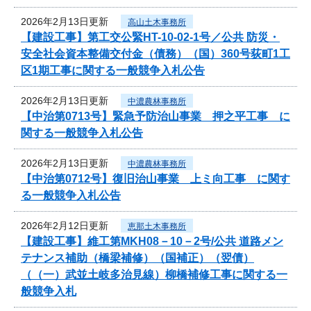
2026年2月13日更新
高山土木事務所
【建設工事】第工交公緊HT-10-02-1号／公共 防災・
安全社会資本整備交付金（債務）（国）360号荻町1工
区1期工事に関する一般競争入札公告
2026年2月13日更新
中濃農林事務所
【中治第0713号】緊急予防治山事業 押之平工事 に
関する一般競争入札公告
2026年2月13日更新
中濃農林事務所
【中治第0712号】復旧治山事業 上ミ向工事 に関す
る一般競争入札公告
2026年2月12日更新
恵那土木事務所
【建設工事】維工第MKH08－10－2号/公共 道路メン
テナンス補助（橋梁補修）（国補正）（翌債）
（（一）武並土岐多治見線）柳橋補修工事に関する一
般競争入札