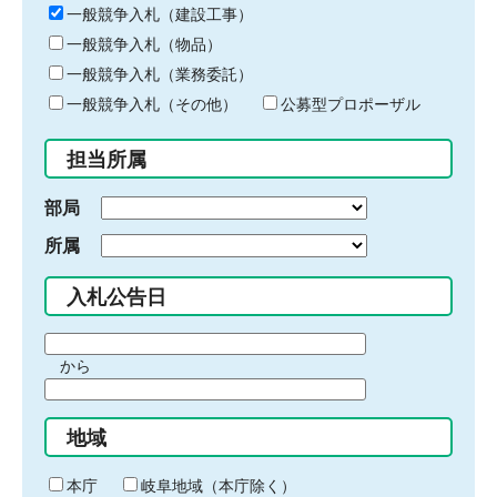
キ
一般競争入札（建設工事）
ー
一般競争入札（物品）
ワ
一般競争入札（業務委託）
ー
ド
一般競争入札（その他）
公募型プロポーザル
を
入
担当所属
力
部局
所属
入札公告日
期
から
間
期
の
間
始
地域
の
ま
終
り
わ
本庁
岐阜地域（本庁除く）