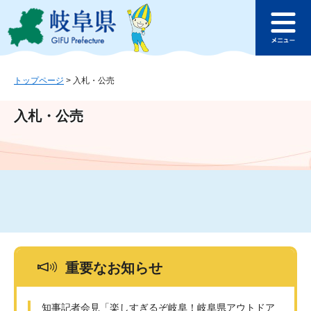
ペ
メ
このページの本文へ
ー
ニ
メ
ジ
ュ
ニ
の
ー
ュ
先
を
ー
頭
飛
トップページ
>
入札・公売
で
ば
す
し
入札・公売
。
て
本
文
へ
重要なお知らせ
知事記者会見「楽しすぎるぞ岐阜！岐阜県アウトドア