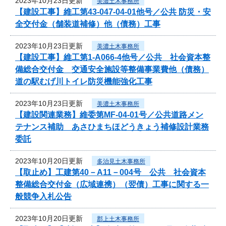
2023年10月23日更新
美濃土木事務所
【建設工事】維工第43-047-04-01他号／公共 防災・安
全交付金（舗装道補修）他（債務）工事
2023年10月23日更新
美濃土木事務所
【建設工事】維工第1-A066-4他号／公共 社会資本整
備総合交付金 交通安全施設等整備事業費他（債務）
道の駅むげ川トイレ防災機能強化工事
2023年10月23日更新
美濃土木事務所
【建設関連業務】維委第MF-04-01号／公共道路メン
テナンス補助 あさひまちほどうきょう補修設計業務
委託
2023年10月20日更新
多治見土木事務所
【取止め】工建第40－A11－004号 公共 社会資本
整備総合交付金（広域連携）（翌債）工事に関する一
般競争入札公告
2023年10月20日更新
郡上土木事務所