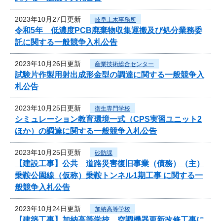
2023年10月27日更新
岐阜土木事務所
令和5年 低濃度PCB廃棄物収集運搬及び処分業務委
託に関する一般競争入札公告
2023年10月26日更新
産業技術総合センター
試験片作製用射出成形金型の調達に関する一般競争入
札公告
2023年10月25日更新
衛生専門学校
シミュレーション教育環境一式（CPS実習ユニット2
ほか）の調達に関する一般競争入札公告
2023年10月25日更新
砂防課
【建設工事】公共 道路災害復旧事業（債務）（主）
乗鞍公園線（仮称）乗鞍トンネル1期工事 に関する一
般競争入札公告
2023年10月24日更新
加納高等学校
【建築工事】加納高等学校 空調機器更新改修工事に