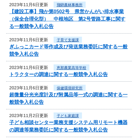
2023年11月6日更新
飛騨農林事務所
【建設工事】飛か第0502号 県営かんがい排水事業
（保全合理化型） 中根地区 第2号管路工事に関す
る一般競争入札公告
2023年11月6日更新
子育て支援課
ぎふっこカード等作成及び発送業務委託に関する一般
競争入札公告
2023年11月6日更新
恵那農業高等学校
トラクターの調達に関する一般競争入札公告
2023年11月6日更新
保健環境研究所
超微量分光光度計及び附属品等一式の調達に関する一
般競争入札公告
2023年11月2日更新
子ども家庭課
子ども相談センター業務支援システム用リモート機器
の調達等業務委託に関する一般競争入札公告