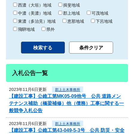
り
西濃（大垣）地域
揖斐地域
中濃（美濃）地域
郡上地域
可茂地域
東濃（多治見）地域
恵那地域
下呂地域
飛騨地域
県外
入札公告一覧
2023年11月6日更新
郡上土木事務所
【建設工事】公維工第MK05-09他号 公共 道路メン
テナンス補助（橋梁補修）他（債務）工事に関する一
般競争入札公告
2023年11月6日更新
郡上土木事務所
【建設工事】公維工第43-049-5-3号 公共 防災・安全