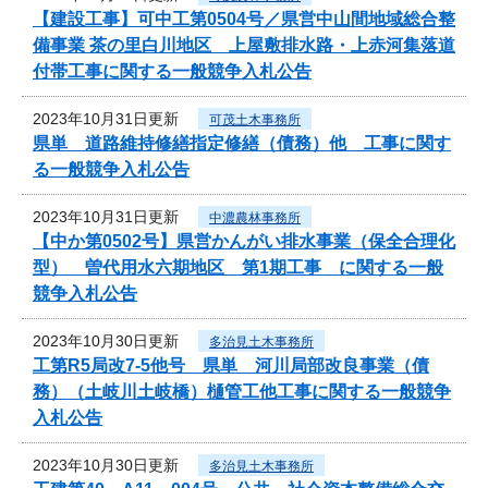
【建設工事】可中工第0504号／県営中山間地域総合整
備事業 茶の里白川地区 上屋敷排水路・上赤河集落道
付帯工事に関する一般競争入札公告
2023年10月31日更新
可茂土木事務所
県単 道路維持修繕指定修繕（債務）他 工事に関す
る一般競争入札公告
2023年10月31日更新
中濃農林事務所
【中か第0502号】県営かんがい排水事業（保全合理化
型） 曽代用水六期地区 第1期工事 に関する一般
競争入札公告
2023年10月30日更新
多治見土木事務所
工第R5局改7-5他号 県単 河川局部改良事業（債
務）（土岐川土岐橋）樋管工他工事に関する一般競争
入札公告
2023年10月30日更新
多治見土木事務所