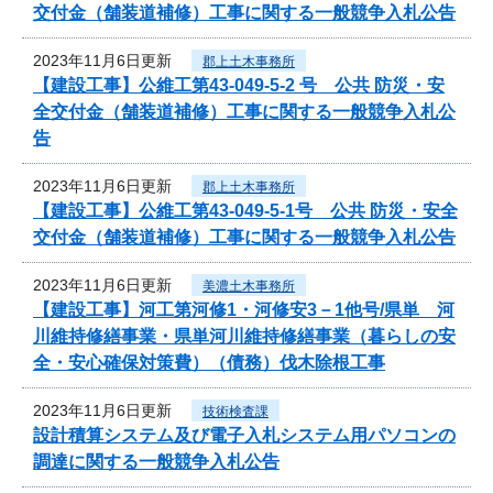
交付金（舗装道補修）工事に関する一般競争入札公告
2023年11月6日更新
郡上土木事務所
【建設工事】公維工第43-049-5-2 号 公共 防災・安
全交付金（舗装道補修）工事に関する一般競争入札公
告
2023年11月6日更新
郡上土木事務所
【建設工事】公維工第43-049-5-1号 公共 防災・安全
交付金（舗装道補修）工事に関する一般競争入札公告
2023年11月6日更新
美濃土木事務所
【建設工事】河工第河修1・河修安3－1他号/県単 河
川維持修繕事業・県単河川維持修繕事業（暮らしの安
全・安心確保対策費）（債務）伐木除根工事
2023年11月6日更新
技術検査課
設計積算システム及び電子入札システム用パソコンの
調達に関する一般競争入札公告