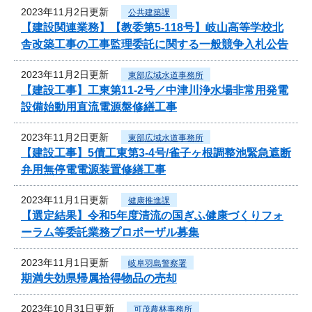
2023年11月2日更新
公共建築課
【建設関連業務】【教委第5-118号】岐山高等学校北
舎改築工事の工事監理委託に関する一般競争入札公告
2023年11月2日更新
東部広域水道事務所
【建設工事】工東第11-2号／中津川浄水場非常用発電
設備始動用直流電源盤修繕工事
2023年11月2日更新
東部広域水道事務所
【建設工事】5債工東第3-4号/雀子ヶ根調整池緊急遮断
弁用無停電電源装置修繕工事
2023年11月1日更新
健康推進課
【選定結果】令和5年度清流の国ぎふ健康づくりフォ
ーラム等委託業務プロポーザル募集
2023年11月1日更新
岐阜羽島警察署
期満失効県帰属拾得物品の売却
2023年10月31日更新
可茂農林事務所