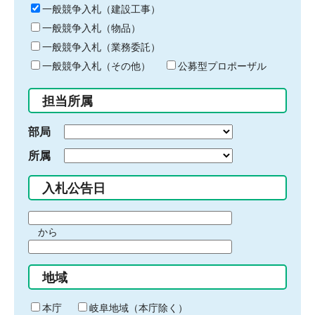
キ
一般競争入札（建設工事）
ー
一般競争入札（物品）
ワ
一般競争入札（業務委託）
ー
ド
一般競争入札（その他）
公募型プロポーザル
を
入
担当所属
力
部局
所属
入札公告日
期
から
間
期
の
間
始
地域
の
ま
終
り
わ
本庁
岐阜地域（本庁除く）