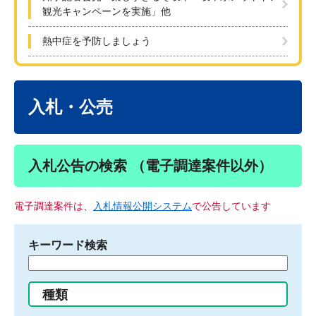
観光キャンペーンを実施」他
熱中症を予防しましょう
本
文
入札・公売
入札公告の検索 （電子調達案件以外）
電子調達案件は、
入札情報公開システム
で公告しています
キーワード検索
検
索
す
種類
る