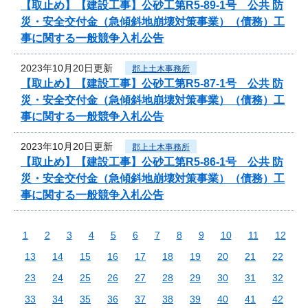
【取止め】【建設工事】公砂工第R5-89-1号 公共 防
災・安全交付金（急傾斜地崩壊対策事業）（債務）工
事に関する一般競争入札公告
2023年10月20日更新
郡上土木事務所
【取止め】【建設工事】公砂工第R5-87-1号 公共 防
災・安全交付金（急傾斜地崩壊対策事業）（債務）工
事に関する一般競争入札公告
2023年10月20日更新
郡上土木事務所
【取止め】【建設工事】公砂工第R5-86-1号 公共 防
災・安全交付金（急傾斜地崩壊対策事業）（債務）工
事に関する一般競争入札公告
1
2
3
4
5
6
7
8
9
10
11
12
13
14
15
16
17
18
19
20
21
22
23
24
25
26
27
28
29
30
31
32
33
34
35
36
37
38
39
40
41
42