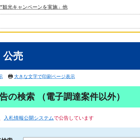
ア観光キャンペーンを実施」他
・公売
示
大きな文字で印刷ページ表示
告の検索 （電子調達案件以外）
、
入札情報公開システム
で公告しています