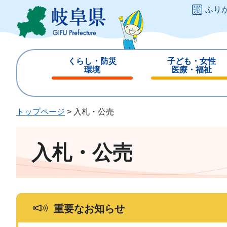
ペ
メ
ふり
ー
ニ
ジ
ュ
の
ー
先
を
くらし・防災
子ども・女性
頭
飛
環境
医療・福祉
で
ば
閉
閉
す
し
じ
じ
。
て
る
る
トップページ
>
入札・公売
本
文
へ
入札・公売
重要なお知らせ