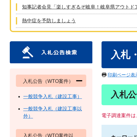
知事記者会見「楽しすぎるぞ岐阜！岐阜県アウトド
熱中症を予防しましょう
本
入札
文
印刷ページ表
入札公告（WTO案件）
入札公
一般競争入札（建設工事）
一般競争入札（建設工事以
電子調達案件は
外）
入札公告（WTO案件以