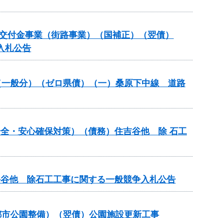
備総合交付金事業（街路事業）（国補正）（翌債）
入札公告
改良（一般分）（ゼロ県債）（一）桑原下中線 道路
の安全・安心確保対策）（債務）住吉谷他 除 石工
行平谷他 除石工工事に関する一般競争入札公告
都市公園整備）（翌債）公園施設更新工事