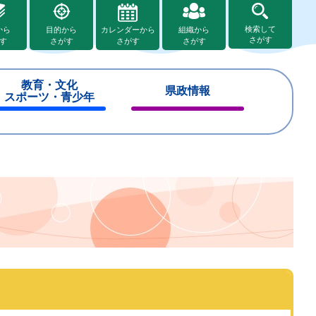
検索して
から
目的から
カレンダーから
組織から
さがす
す
さがす
さがす
さがす
教育・文化
県政情報
スポーツ・青少年
閉
閉
じ
じ
る
る