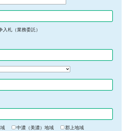
争入札（業務委託）
地域
中濃（美濃）地域
郡上地域