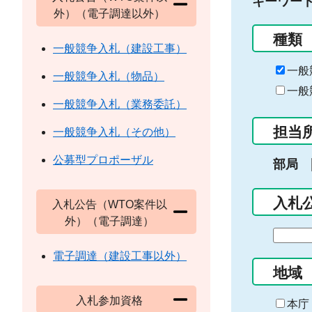
キーワー
外）（電子調達以外）
種類
一般競争入札（建設工事）
一般
一般競争入札（物品）
一般
一般競争入札（業務委託）
担当
一般競争入札（その他）
公募型プロポーザル
部局
入札
入札公告（WTO案件以
外）（電子調達）
期
間
電子調達（建設工事以外）
の
地域
始
入札参加資格
ま
本庁