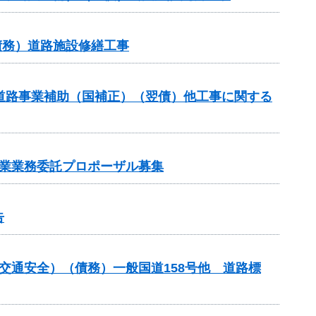
債務）道路施設修繕工事
対策道路事業補助（国補正）（翌債）他工事に関する
事業業務委託プロポーザル募集
告
金（交通安全）（債務）一般国道158号他 道路標