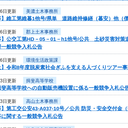
26日更新
美濃土木事務所
事】維工第維暮1他号/県単 道路維持修繕（暮安）他（
26日更新
郡上土木事務所
】公交工第HD－05－01－h1他号/公共 土砂災害
型一般競争入札公告
26日更新
環境生活政策課
止】令和8年度脱炭素社会ぎふを支える人づくりツアー
23日更新
揖斐高等学校
揖斐高等学校への自動販売機設置に係る一般競争入札公
23日更新
高山土木事務所
】第工交公安43-A037-10号／公共 防災・安全交付
事に関する一般競争入札公告