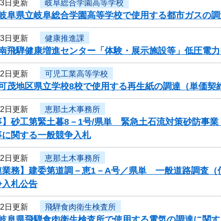
23日更新
岐阜総合学園高等学校
度岐阜県立岐阜総合学園高等学校で使用する都市ガスの
23日更新
健康推進課
度南飛騨健康増進センター「体験・展示施設等」低圧電
22日更新
可児工業高等学校
度可茂地区県立学校8校で使用する再生紙の調達（単価契
22日更新
恵那土木事務所
事】砂工第緊土暮8－1号/県単 緊急土石流対策砂防事
事に関する一般競争入札
22日更新
恵那土木事務所
連業務】建委第道調－恵1－A号／県単 一般道路調査（
争入札公告
22日更新
飛騨食肉衛生検査所
度岐阜県飛騨食肉衛生検査所で使用する電気の調達に関す