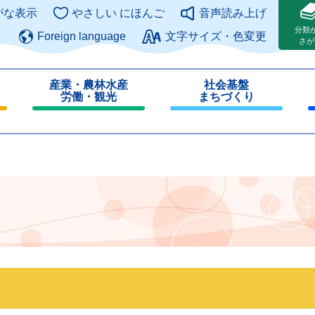
このページの本文へ
がな表示
やさしい にほんご
音声読み上げ
分類
Foreign language
文字サイズ・色変更
さが
産業・農林水産
社会基盤
労働・観光
まちづくり
閉
閉
じ
じ
る
る