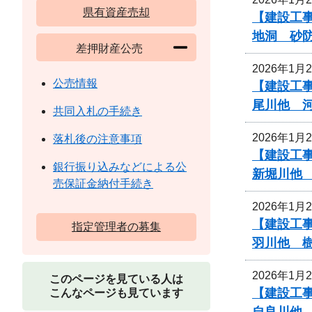
県有資産売却
【建設工事
地洞 砂
差押財産公売
2026年1月
公売情報
【建設工
尾川他 
共同入札の手続き
2026年1月
落札後の注意事項
【建設工
銀行振り込みなどによる公
新堀川他
売保証金納付手続き
2026年1月
【建設工
指定管理者の募集
羽川他 
2026年1月
このページを見ている人は
【建設工
こんなページも見ています
自良川他