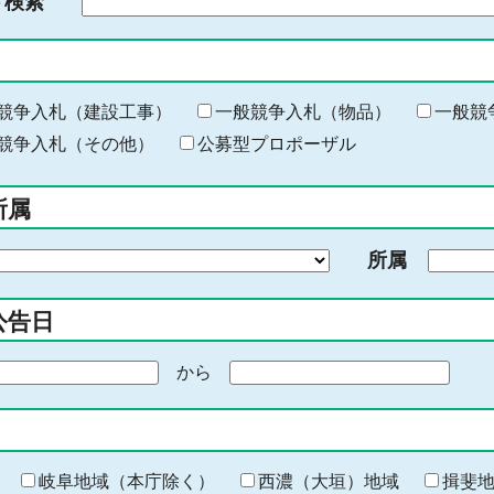
ド検索
検
索
す
る
キ
競争入札（建設工事）
一般競争入札（物品）
一般競
ー
競争入札（その他）
公募型プロポーザル
ワ
ー
所属
ド
を
所属
入
力
公告日
から
期
間
の
終
わ
岐阜地域（本庁除く）
西濃（大垣）地域
揖斐