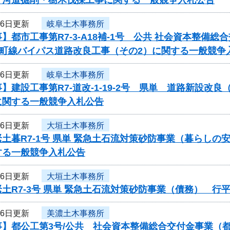
26日更新
岐阜土木事務所
】都市工事第R7-3-A18補-1号 公共 社会資本整
東町線バイパス道路改良工事（その2）に関する一般競争
26日更新
岐阜土木事務所
】建設工事第R7-道改-1-19-2号 県単 道路新設
に関する一般競争入札公告
26日更新
大垣土木事務所
土暮R7-1号 県単 緊急土石流対策砂防事業（暮らし
する一般競争入札公告
26日更新
大垣土木事務所
土R7-3号 県単 緊急土石流対策砂防事業（債務） 
26日更新
美濃土木事務所
事】都公工第3号/公共 社会資本整備総合交付金事業（