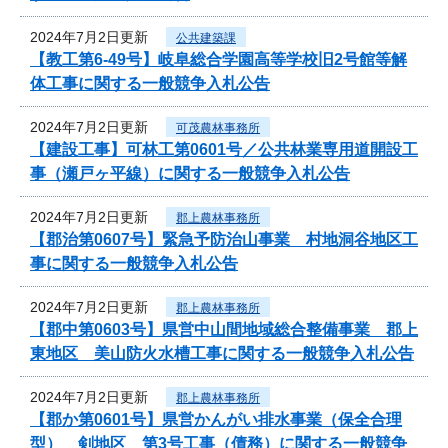
2024年7月2日更新
公共建築課
【教工第6-49号】岐阜総合学園高等学校旧2号館等解
体工事に関する一般競争入札公告
2024年7月2日更新
可茂農林事務所
【建設工事】可林工第0601号／公共林業専用道開設工
事（瀬戸ヶ平線）に関する一般競争入札公告
2024年7月2日更新
郡上農林事務所
【郡治第0607号】緊急予防治山事業 村地洞谷地区工
事に関する一般競争入札公告
2024年7月2日更新
郡上農林事務所
【郡中第0603号】県営中山間地域総合整備事業 郡上
東地区 美山防火水槽工事に関する一般競争入札公告
2024年7月2日更新
郡上農林事務所
【郡か第0601号】県営かんがい排水事業（保全合理
型） 剣地区 第3号工事（債務）に関する一般競争