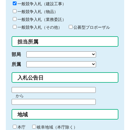
キ
一般競争入札（建設工事）
ー
一般競争入札（物品）
ワ
一般競争入札（業務委託）
ー
ド
一般競争入札（その他）
公募型プロポーザル
を
入
担当所属
力
部局
所属
入札公告日
期
から
間
期
の
間
始
地域
の
ま
終
り
わ
本庁
岐阜地域（本庁除く）