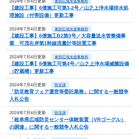
2024年7月4日更新
東部広域水道事務所
【建設工事】6債施工可第3-2号／山之上浄水場排水処
理施設（付帯設備）更新工事
2024年7月4日更新
東部広域水道事務所
【建設工事】6債施工B2第3号／大容量送水管整備事
業 可茂右岸第1幹線流量計等設置工事
2024年7月4日更新
東部広域水道事務所
【建設工事】6債施工可第4号／山之上浄水場滅菌設備
（貯蔵槽）更新工事
2024年7月4日更新
防災課
「防災教育フェア運営等委託業務」に関する一般競争
入札公告
2024年7月4日更新
防災課
「岐阜県広域防災センター体験装置（VRゴーグル）
の調達」に関する一般競争入札公告