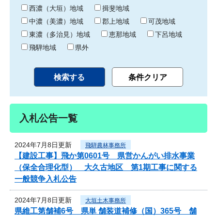
り
西濃（大垣）地域
揖斐地域
中濃（美濃）地域
郡上地域
可茂地域
東濃（多治見）地域
恵那地域
下呂地域
飛騨地域
県外
入札公告一覧
2024年7月8日更新
飛騨農林事務所
【建設工事】飛か第0601号 県営かんがい排水事業
（保全合理化型） 大久古地区 第1期工事に関する
一般競争入札公告
2024年7月8日更新
大垣土木事務所
県維工第舗補6号 県単 舗装道補修（国）365号 舗