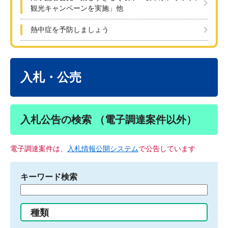
観光キャンペーンを実施」他
熱中症を予防しましょう
本
文
入札・公売
入札公告の検索 （電子調達案件以外）
電子調達案件は、
入札情報公開システム
で公告しています
キーワード検索
検
索
す
種類
る