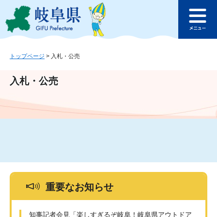
ペ
メ
このページの本文へ
ー
ニ
メ
ジ
ュ
ニ
の
ー
ュ
先
を
ー
頭
飛
トップページ
>
入札・公売
で
ば
す
し
入札・公売
。
て
本
文
へ
重要なお知らせ
知事記者会見「楽しすぎるぞ岐阜！岐阜県アウトドア