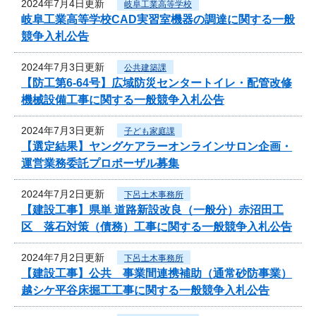
2024年7月4日更新
岐阜工業高等学校
岐阜工業高等学校CAD実習室機器の調達に関する一般
競争入札公告
2024年7月3日更新
公共建築課
【防工第6-64号】広域防災センタートイレ・配管改修
機械設備工事に関する一般競争入札公告
2024年7月3日更新
子ども家庭課
【選定結果】ヤングケアラーオンラインサロン企画・
運営業務委託プロポーザル募集
2024年7月2日更新
下呂土木事務所
【建設工事】県単 道路新設改良（一般分）赤沼田工
区 落石対策（債務）工事に関する一般競争入札公告
2024年7月2日更新
下呂土木事務所
【建設工事】公共 事業間連携補助（通常砂防事業）
越シケ平谷床掘工工事に関する一般競争入札公告