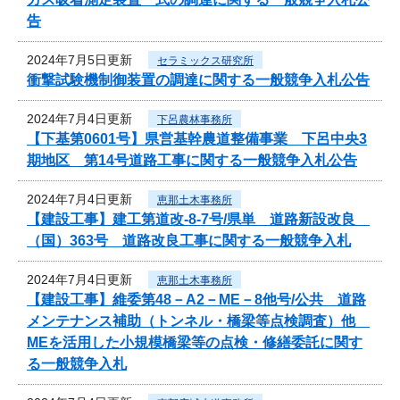
告
2024年7月5日更新
セラミックス研究所
衝撃試験機制御装置の調達に関する一般競争入札公告
2024年7月4日更新
下呂農林事務所
【下基第0601号】県営基幹農道整備事業 下呂中央3
期地区 第14号道路工事に関する一般競争入札公告
2024年7月4日更新
恵那土木事務所
【建設工事】建工第道改-8-7号/県単 道路新設改良
（国）363号 道路改良工事に関する一般競争入札
2024年7月4日更新
恵那土木事務所
【建設工事】維委第48－A2－ME－8他号/公共 道路
メンテナンス補助（トンネル・橋梁等点検調査）他
MEを活用した小規模橋梁等の点検・修繕委託に関す
る一般競争入札