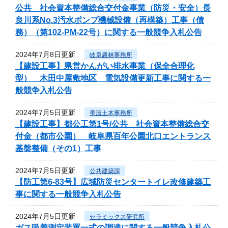
公共 社会資本整備総合交付金事業（防災・安全）長
良川系No.3汚水ポンプ機械設備（再構築）工事（債
務）（第102-PM-22号）に関する一般競争入札公告
2024年7月8日更新
岐阜農林事務所
【建設工事】県営かんがい排水事業（保全合理化
型） 木田中屋敷地区 電気設備更新工事に関する一
般競争入札公告
2024年7月5日更新
美濃土木事務所
【建設工事】都公工第1号/公共 社会資本整備総合交
付金（都市公園） 岐阜県百年公園北口エントランス
基盤整備（その1）工事
2024年7月5日更新
公共建築課
【防工第6-83号】広域防災センタートイレ改修建築工
事に関する一般競争入札公告
2024年7月5日更新
セラミックス研究所
ガス吸着測定装置一式の調達に関する一般競争入札公