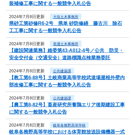
装補修工事に関する一般競争入札公告
2024年7月8日更新
大垣土木事務所
県砂工第砂修R6-2号 県単 砂防修繕 藤古川 除石
工工事に関する一般競争入札公告
2024年7月8日更新
美濃土木事務所
【建設関連業務】維委第43-A012-4号／公共 防災・
安全交付金（交通安全）道路標識点検業務委託
2024年7月8日更新
公共建築課
【教工第6-88号】土岐商業高等学校武道場屋根外壁内
部改修工事に関する一般競争入札公告
2024年7月8日更新
公共建築課
【農工第6-82号】畜産研究所養鶏エリア後期建設工事
に関する一般競争入札公告
2024年7月8日更新
岐阜各務野高等学校
岐阜各務野高等学校における体育館放送設備機器一式