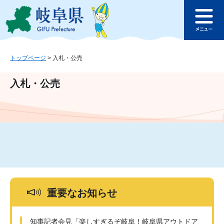
ペ
メ
このページの本文へ
ー
ニ
メ
ジ
ュ
ニ
の
ー
ュ
先
を
ー
頭
飛
トップページ
>
入札・公売
で
ば
す
し
入札・公売
。
て
本
文
へ
重要なお知らせ
知事記者会見「楽しすぎるぞ岐阜！岐阜県アウトドア