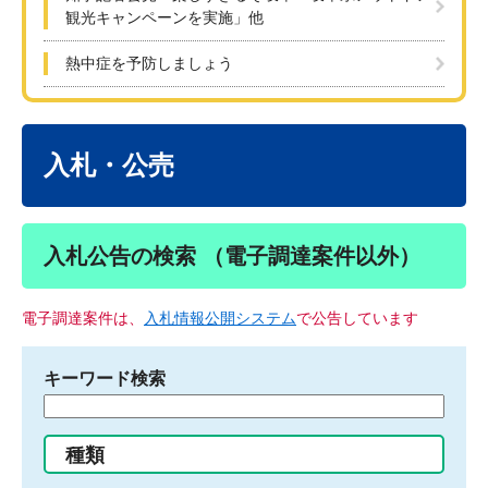
観光キャンペーンを実施」他
熱中症を予防しましょう
本
文
入札・公売
入札公告の検索 （電子調達案件以外）
電子調達案件は、
入札情報公開システム
で公告しています
キーワード検索
検
索
す
種類
る