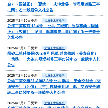
金）（国補正）（翌債） 志津北谷 管理用道路工事
に関する一般競争入札公告
2025年2月10日更新
大垣土木事務所
公河工第広河H2-4号 公共 広域河川改修事業（国補
正）（翌債） 泥川 掘削護岸工事に関する一般競争
入札公告
2025年2月10日更新
大垣土木事務所
県砂工第砂修長R6-2-6号 県単 砂防修繕（長寿命化）
（債務） 大谷28堰堤補修工事に関する一般競争入札
公告
2025年2月10日更新
大垣土木事務所
公維工第交維31-A002-3号 公共 防災・安全交付金（交
通安全）（翌債）（主）岐阜垂井線 他 交通安全施
設工事に関する一般競争入札公告
2025年2月10日更新
大垣土木事務所