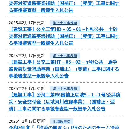
災害対策道路事業補助（国補正）（翌債）工事に関す
る事後審査型一般競争入札公告
2025年2月17日更新
郡上土木事務所
【建設工事】公交工第HD－05－01－h号/公共 土砂
災害対策道路事業補助（国補正）（翌債）工事に関す
る事後審査型一般競争入札公告
2025年2月17日更新
郡上土木事務所
【建設工事】公交工第HT－05－02－h号/公共 通学
路緊急対策補助事業（国補正）（翌債）工事に関する
事後審査型一般競争入札公告
2025年2月17日更新
郡上土木事務所
【建設工事】公河工第R6国補正広域5－1－1号/公共防
災・安全交付金（広域河川改修事業）（国補正・翌
債）工事に関する事後審査型一般競争入札公告
2025年2月17日更新
地域振興課
令和7年度「『清流の国ぎふ』PRのためのチーム清流