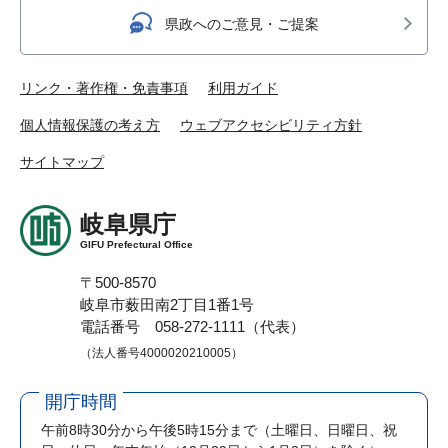
県政へのご意見・ご提案
リンク・著作権・免責事項
利用ガイド
個人情報保護の考え方
ウェブアクセシビリティ方針
サイトマップ
岐阜県庁
GIFU Prefectural Office
〒500-8570
岐阜市薮田南2丁目1番1号
電話番号 058-272-1111（代表）
（法人番号4000020210005）
開庁時間
午前8時30分から午後5時15分まで
（土曜日、日曜日、祝