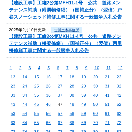
【建設工事】工維2公第MFH11-1号 公共 道路メン
テナンス補助（附属物修繕）（国補正分）（翌債）戸
谷スノーシェッド補修工事に関する一般競争入札公告
2025年2月10日更新
古川土木事務所
【建設工事】工維2公第MKH11-4号 公共 道路メン
テナンス補助（橋梁修繕）（国補正分）（翌債）西里
橋修繕工事に関する一般競争入札公告
1
2
3
4
5
6
7
8
9
10
11
12
13
14
15
16
17
18
19
20
21
22
23
24
25
26
27
28
29
30
31
32
33
34
35
36
37
38
39
40
41
42
43
44
45
46
47
48
49
50
51
52
53
54
55
56
57
58
59
60
61
62
63
64
65
66
67
68
69
70
71
72
73
74
75
76
77
78
79
80
81
82