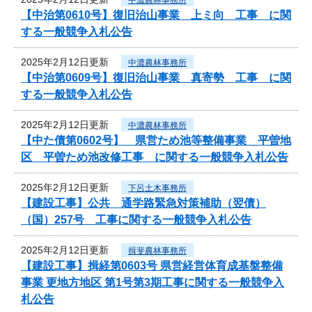
【中治第0610号】復旧治山事業 上ミ向 工事 に関
する一般競争入札公告
2025年2月12日更新
中濃農林事務所
【中治第0609号】復旧治山事業 真寄勢 工事 に関
する一般競争入札公告
2025年2月12日更新
中濃農林事務所
【中た債第0602号】 県営ため池等整備事業 平曽地
区 平曽ため池改修工事 に関する一般競争入札公告
2025年2月12日更新
下呂土木事務所
【建設工事】公共 通学路緊急対策補助（翌債）
（国）257号 工事に関する一般競争入札公告
2025年2月12日更新
揖斐農林事務所
【建設工事】揖経第0603号 県営経営体育成基盤整備
事業 更地方地区 第1号第3期工事に関する一般競争入
札公告