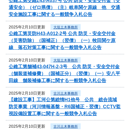
公維工第交維Z43-A037号 公共 防災・安全交付金（交
通安全）（ゼロ県債）（主）岐阜関ケ原線 他 交通
安全施設工事に関する一般競争入札公告
2025年2月10日更新
大垣土木事務所
公維工第災防H43-A012-2号 公共 防災・安全交付金
（災害防除）（国補正）（翌債）（一）牧田関ケ原
線 落石対策工事に関する一般競争入札公告
2025年2月10日更新
大垣土木事務所
公維工第舗補43-047H-2-3号 公共 防災・安全交付金
（舗装道補修費）（国補正分）（翌債）（一）安八平
田線 舗装補修工事に関する一般競争入札公告
2025年2月10日更新
古川土木事務所
【建設工事】工河公第総情H1他号 公共 総合流域
防災事業（河川情報基盤・R6国補正・翌債）CCTV監
視設備設置工事に関する一般競争入札公告
2025年2月10日更新
古川土木事務所