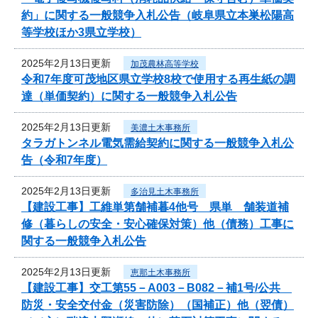
約」に関する一般競争入札公告（岐阜県立本巣松陽高
等学校ほか3県立学校）
2025年2月13日更新
加茂農林高等学校
令和7年度可茂地区県立学校8校で使用する再生紙の調
達（単価契約）に関する一般競争入札公告
2025年2月13日更新
美濃土木事務所
タラガトンネル電気需給契約に関する一般競争入札公
告（令和7年度）
2025年2月13日更新
多治見土木事務所
【建設工事】工維単第舗補暮4他号 県単 舗装道補
修（暮らしの安全・安心確保対策）他（債務）工事に
関する一般競争入札公告
2025年2月13日更新
恵那土木事務所
【建設工事】交工第55－A003－B082－補1号/公共
防災・安全交付金（災害防除）（国補正）他（翌債）