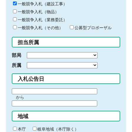
キ
一般競争入札（建設工事）
ー
一般競争入札（物品）
ワ
一般競争入札（業務委託）
ー
ド
一般競争入札（その他）
公募型プロポーザル
を
入
担当所属
力
部局
所属
入札公告日
期
から
間
期
の
間
始
地域
の
ま
終
り
わ
本庁
岐阜地域（本庁除く）