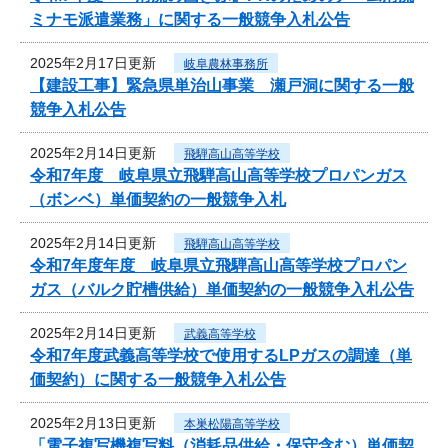
ミナモ派遣業務」に関する一般競争入札公告
2025年2月17日更新
岐阜農林事務所
【建設工事】緊急県単治山事業 瀬戸洞に関する一般
競争入札公告
2025年2月14日更新
飛騨高山高等学校
令和7年度 岐阜県立飛騨高山高等学校プロパンガス
（ボンベ）単価契約の一般競争入札
2025年2月14日更新
飛騨高山高等学校
令和7年度年度 岐阜県立飛騨高山高等学校プロパン
ガス（バルク貯槽供給）単価契約の一般競争入札公告
2025年2月14日更新
武義高等学校
令和7年度武義高等学校で使用するLPガスの調達（単
価契約）に関する一般競争入札公告
2025年2月13日更新
本巣松陽高等学校
「電子複写機複写料（消耗品供給・保守含む）単価契