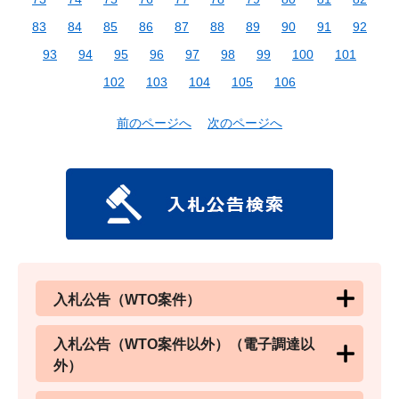
83
84
85
86
87
88
89
90
91
92
93
94
95
96
97
98
99
100
101
102
103
104
105
106
前のページへ
次のページへ
入札公告（WTO案件）
入札公告（WTO案件以外）（電子調達以
外）