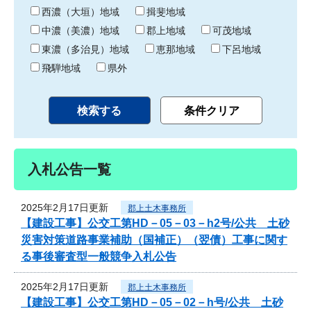
り
西濃（大垣）地域
揖斐地域
中濃（美濃）地域
郡上地域
可茂地域
東濃（多治見）地域
恵那地域
下呂地域
飛騨地域
県外
入札公告一覧
2025年2月17日更新
郡上土木事務所
【建設工事】公交工第HD－05－03－h2号/公共 土砂
災害対策道路事業補助（国補正）（翌債）工事に関す
る事後審査型一般競争入札公告
2025年2月17日更新
郡上土木事務所
【建設工事】公交工第HD－05－02－h号/公共 土砂