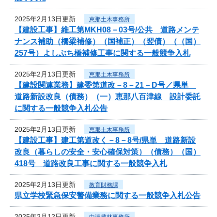
2025年2月13日更新
恵那土木事務所
【建設工事】維工第MKH08－03号/公共 道路メンテ
ナンス補助（橋梁補修）（国補正）（翌債）（（国）
257号）よしぶち橋補修工事に関する一般競争入札
2025年2月13日更新
恵那土木事務所
【建設関連業務】建委第道改－8－21－D号／県単
道路新設改良（債務）（一）恵那八百津線 設計委託
に関する一般競争入札公告
2025年2月13日更新
恵那土木事務所
【建設工事】建工第道改く－8－8号/県単 道路新設
改良（暮らしの安全・安心確保対策）（債務）（国）
418号 道路改良工事に関する一般競争入札
2025年2月13日更新
教育財務課
県立学校緊急保安警備業務に関する一般競争入札公告
2025年2月12日更新
中濃農林事務所