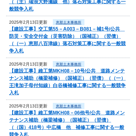
（（主）瑞浪大野瀬線 他）落石対策工事に関する一
般競争入札
2025年2月13日更新
恵那土木事務所
【建設工事】交工第55－A003－B081－補1号/公共
防災・安全交付金（災害防除）（国補正）（翌債）
（（一）恵那八百津線）落石対策工事に関する一般競
争入札
2025年2月13日更新
恵那土木事務所
【建設工事】維工第MKH08－10号/公共 道路メンテ
ナンス補助（橋梁補修）（国補正）（翌債）（（一）
王滝加子母付知線）白谷橋補修工事に関する一般競争
入札
2025年2月13日更新
恵那土木事務所
【建設工事】維工第MKH08－06他号/公共 道路メン
テナンス補助（橋梁補修）（国補正）（翌債）
（（国）418号）中広橋 他 補修工事に関する一般
競争入札