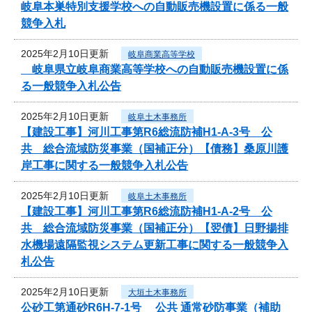
岐阜本巣特別支援学校への自動販売機設置に係る一般
競争入札
2025年2月10日更新
岐阜商業高等学校
岐阜県立岐阜商業高等学校への自動販売機設置に係
る一般競争入札公告
2025年2月10日更新
岐阜土木事務所
【建設工事】河川工事第R6総流防補H1-A-3号 公
共 総合流域防災事業（国補正分）【債務】桑原川護
岸工事に関する一般競争入札公告
2025年2月10日更新
岐阜土木事務所
【建設工事】河川工事第R6総流防補H1-A-2号 公
共 総合流域防災事業（国補正分）【翌債】日野揚排
水機場遠隔監視システム更新工事に関する一般競争入
札公告
2025年2月10日更新
大垣土木事務所
公砂工第通砂R6H-7-1号 公共 通常砂防事業（補助