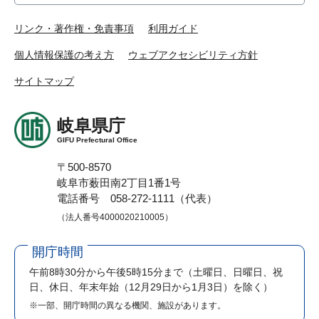
リンク・著作権・免責事項
利用ガイド
個人情報保護の考え方
ウェブアクセシビリティ方針
サイトマップ
岐阜県庁
GIFU Prefectural Office
〒500-8570
岐阜市薮田南2丁目1番1号
電話番号 058-272-1111（代表）
（法人番号4000020210005）
開庁時間
午前8時30分から午後5時15分まで
（土曜日、日曜日、祝
日、休日、年末年始（12月29日から1月3日）を除く）
※一部、開庁時間の異なる機関、施設があります。