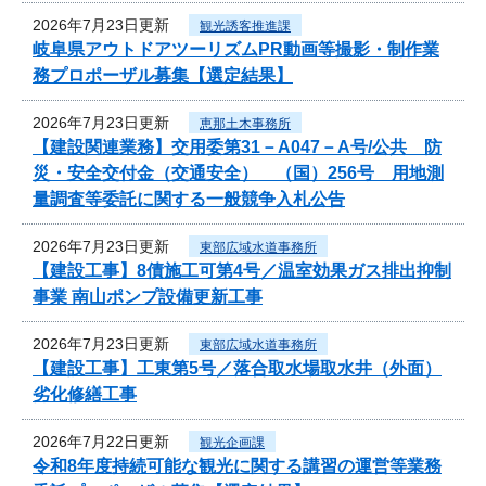
2026年7月23日更新
観光誘客推進課
岐阜県アウトドアツーリズムPR動画等撮影・制作業
務プロポーザル募集【選定結果】
2026年7月23日更新
恵那土木事務所
【建設関連業務】交用委第31－A047－A号/公共 防
災・安全交付金（交通安全） （国）256号 用地測
量調査等委託に関する一般競争入札公告
2026年7月23日更新
東部広域水道事務所
【建設工事】8債施工可第4号／温室効果ガス排出抑制
事業 南山ポンプ設備更新工事
2026年7月23日更新
東部広域水道事務所
【建設工事】工東第5号／落合取水場取水井（外面）
劣化修繕工事
2026年7月22日更新
観光企画課
令和8年度持続可能な観光に関する講習の運営等業務