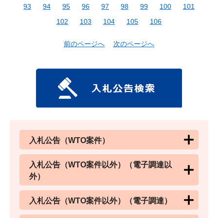
93
94
95
96
97
98
99
100
101
102
103
104
105
106
前のページへ
次のページへ
入札公告（WTO案件）
入札公告（WTO案件以外）（電子調達以
外）
入札公告（WTO案件以外）（電子調達）