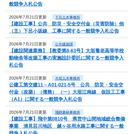
般競争入札公告
2026年7月21日更新
下呂土木事務所
【建設工事】公共 防災・安全交付金（災害防除）他
（主）下呂小坂線 工事に関する一般競争入札公告
2026年7月21日更新
公共建築課
【建設関連業務】【教委第8-63号】大垣養老高等学校
動物舎等改築工事の実施設計委託に関する一般競争入
札公告
2026年7月21日更新
大垣土木事務所
公建工第交建11－A01-021-5号 公共 防災・安全交
付金（改築）（債務） （一）大垣江南線 仮設工工事
（A1）に関する一般競争入札公告
2026年7月21日更新
飛騨農林事務所
【建設工事】飛中第0810号 県営中山間地域総合整備
事業 清見荘川地区 越ヶ谷用水路工事に関する一般
競争入札公告