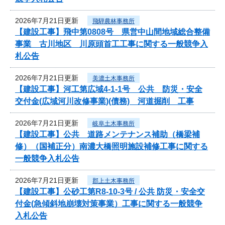
2026年7月21日更新
飛騨農林事務所
【建設工事】飛中第0808号 県営中山間地域総合整備
事業 古川地区 川原頭首工工事に関する一般競争入
札公告
2026年7月21日更新
美濃土木事務所
【建設工事】河工第広域4-1-1号 公共 防災・安全
交付金(広域河川改修事業)(債務) 河道掘削 工事
2026年7月21日更新
岐阜土木事務所
【建設工事】公共 道路メンテナンス補助（橋梁補
修）（国補正分）南濃大橋照明施設補修工事に関する
一般競争入札公告
2026年7月21日更新
郡上土木事務所
【建設工事】公砂工第R8-10-3号 / 公共 防災・安全交
付金(急傾斜地崩壊対策事業）工事に関する一般競争
入札公告