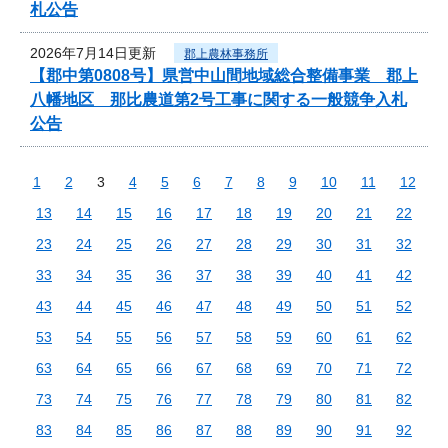
札公告
2026年7月14日更新
郡上農林事務所
【郡中第0808号】県営中山間地域総合整備事業 郡上
八幡地区 那比農道第2号工事に関する一般競争入札
公告
1
2
3
4
5
6
7
8
9
10
11
12
13
14
15
16
17
18
19
20
21
22
23
24
25
26
27
28
29
30
31
32
33
34
35
36
37
38
39
40
41
42
43
44
45
46
47
48
49
50
51
52
53
54
55
56
57
58
59
60
61
62
63
64
65
66
67
68
69
70
71
72
73
74
75
76
77
78
79
80
81
82
83
84
85
86
87
88
89
90
91
92