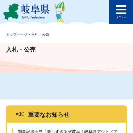
ペ
メ
このページの本文へ
ー
ニ
メ
ジ
ュ
ニ
の
ー
ュ
先
を
ー
頭
飛
トップページ
>
入札・公売
で
ば
す
し
入札・公売
。
て
本
文
へ
重要なお知らせ
知事記者会見「楽しすぎるぞ岐阜！岐阜県アウトドア