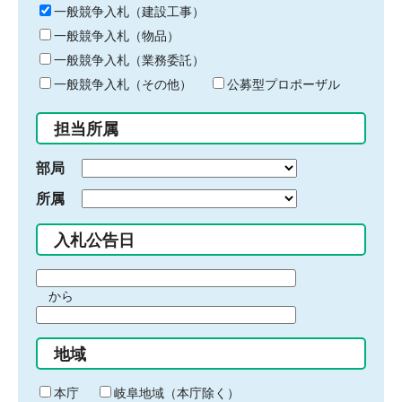
キ
一般競争入札（建設工事）
ー
一般競争入札（物品）
ワ
一般競争入札（業務委託）
ー
ド
一般競争入札（その他）
公募型プロポーザル
を
入
担当所属
力
部局
所属
入札公告日
期
から
間
期
の
間
始
地域
の
ま
終
り
わ
本庁
岐阜地域（本庁除く）