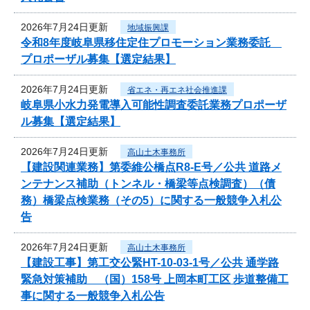
2026年7月24日更新
地域振興課
令和8年度岐阜県移住定住プロモーション業務委託
プロポーザル募集【選定結果】
2026年7月24日更新
省エネ・再エネ社会推進課
岐阜県小水力発電導入可能性調査委託業務プロポーザ
ル募集【選定結果】
2026年7月24日更新
高山土木事務所
【建設関連業務】第委維公橋点R8-E号／公共 道路メ
ンテナンス補助（トンネル・橋梁等点検調査）（債
務）橋梁点検業務（その5）に関する一般競争入札公
告
2026年7月24日更新
高山土木事務所
【建設工事】第工交公緊HT-10-03-1号／公共 通学路
緊急対策補助 （国）158号 上岡本町工区 歩道整備工
事に関する一般競争入札公告