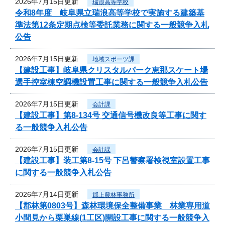
2026年7月15日更新
瑞浪高等学校
令和8年度 岐阜県立瑞浪高等学校で実施する建築基
準法第12条定期点検等委託業務に関する一般競争入札
公告
2026年7月15日更新
地域スポーツ課
【建設工事】岐阜県クリスタルパーク恵那スケート場
選手控室棟空調機設置工事に関する一般競争入札公告
2026年7月15日更新
会計課
【建設工事】第8-134号 交通信号機改良等工事に関す
る一般競争入札公告
2026年7月15日更新
会計課
【建設工事】装工第8-15号 下呂警察署検視室設置工事
に関する一般競争入札公告
2026年7月14日更新
郡上農林事務所
【郡林第0803号】森林環境保全整備事業 林業専用道
小間見から栗巣線(1工区)開設工事に関する一般競争入