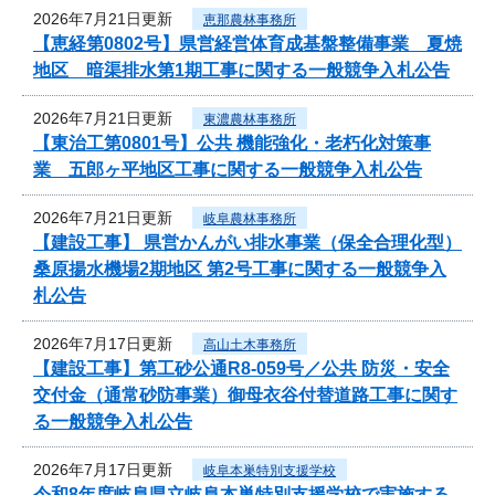
2026年7月21日更新
恵那農林事務所
【恵経第0802号】県営経営体育成基盤整備事業 夏焼
地区 暗渠排水第1期工事に関する一般競争入札公告
2026年7月21日更新
東濃農林事務所
【東治工第0801号】公共 機能強化・老朽化対策事
業 五郎ヶ平地区工事に関する一般競争入札公告
2026年7月21日更新
岐阜農林事務所
【建設工事】 県営かんがい排水事業（保全合理化型）
桑原揚水機場2期地区 第2号工事に関する一般競争入
札公告
2026年7月17日更新
高山土木事務所
【建設工事】第工砂公通R8-059号／公共 防災・安全
交付金（通常砂防事業）御母衣谷付替道路工事に関す
る一般競争入札公告
2026年7月17日更新
岐阜本巣特別支援学校
令和8年度岐阜県立岐阜本巣特別支援学校で実施する