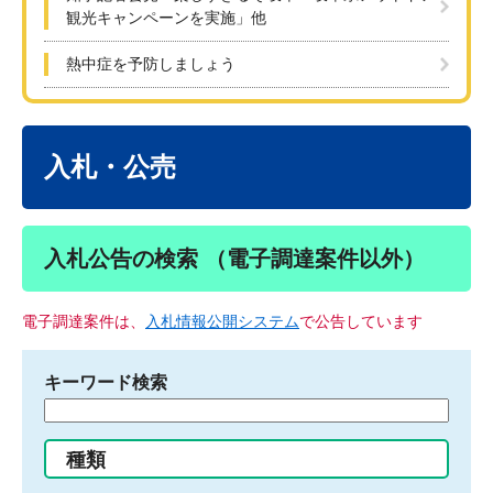
観光キャンペーンを実施」他
熱中症を予防しましょう
本
文
入札・公売
入札公告の検索 （電子調達案件以外）
電子調達案件は、
入札情報公開システム
で公告しています
キーワード検索
検
索
す
種類
る