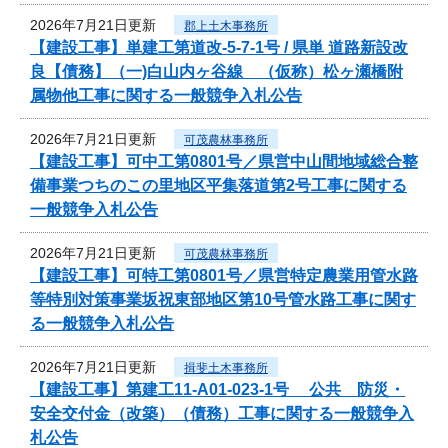
2026年7月21日更新
郡上土木事務所
【建設工事】単建工第道改-5-7-1号 / 県単 道路新設改
良【債務】（一)白山内ヶ谷線 （仮称）松ヶ瀬橋附
属物他工事に関する一般競争入札公告
2026年7月21日更新
可茂農林事務所
【建設工事】可中工第0801号／県営中山間地域総合整
備事業つちのこの里地区平集落道第2号工事に関する
一般競争入札公告
2026年7月21日更新
可茂農林事務所
【建設工事】可特工第0801号／県営特定農業用管水路
等特別対策事業坂祝東部地区第10号管水路工事に関す
る一般競争入札公告
2026年7月21日更新
揖斐土木事務所
【建設工事】第建工11-A01-023-1号 公共 防災・
安全交付金（改築）（債務）工事に関する一般競争入
札公告