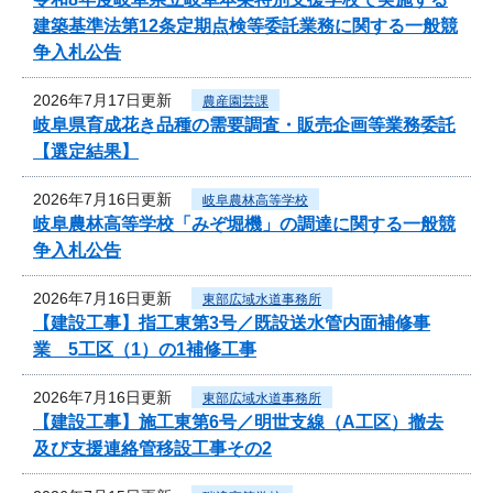
建築基準法第12条定期点検等委託業務に関する一般競
争入札公告
2026年7月17日更新
農産園芸課
岐阜県育成花き品種の需要調査・販売企画等業務委託
【選定結果】
2026年7月16日更新
岐阜農林高等学校
岐阜農林高等学校「みぞ堀機」の調達に関する一般競
争入札公告
2026年7月16日更新
東部広域水道事務所
【建設工事】指工東第3号／既設送水管内面補修事
業 5工区（1）の1補修工事
2026年7月16日更新
東部広域水道事務所
【建設工事】施工東第6号／明世支線（A工区）撤去
及び支援連絡管移設工事その2