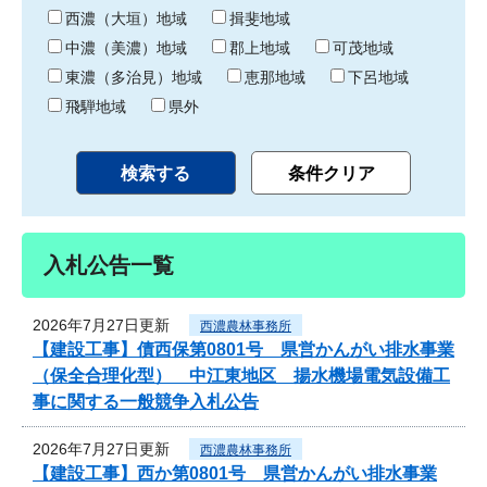
り
西濃（大垣）地域
揖斐地域
中濃（美濃）地域
郡上地域
可茂地域
東濃（多治見）地域
恵那地域
下呂地域
飛騨地域
県外
入札公告一覧
2026年7月27日更新
西濃農林事務所
【建設工事】債西保第0801号 県営かんがい排水事業
（保全合理化型） 中江東地区 揚水機場電気設備工
事に関する一般競争入札公告
2026年7月27日更新
西濃農林事務所
【建設工事】西か第0801号 県営かんがい排水事業