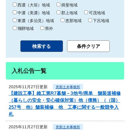
り
西濃（大垣）地域
揖斐地域
中濃（美濃）地域
郡上地域
可茂地域
東濃（多治見）地域
恵那地域
下呂地域
飛騨地域
県外
入札公告一覧
2025年11月27日更新
恵那土木事務所
【建設工事】維工第R7暮舗－3他号/県単 舗装道補修
（暮らしの安全・安心確保対策）他（債務）（（国）
257号 他）舗装補修 他 工事に関する一般競争入
札
2025年11月27日更新
恵那土木事務所