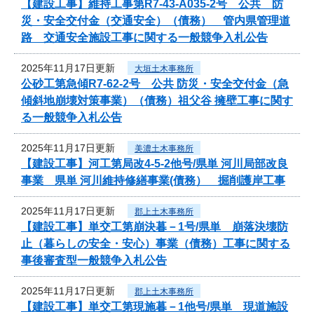
【建設工事】維持工事第R7-43-A035-2号 公共 防
災・安全交付金（交通安全）（債務） 管内県管理道
路 交通安全施設工事に関する一般競争入札公告
2025年11月17日更新
大垣土木事務所
公砂工第急傾R7-62-2号 公共 防災・安全交付金（急
傾斜地崩壊対策事業）（債務）祖父谷 擁壁工事に関す
る一般競争入札公告
2025年11月17日更新
美濃土木事務所
【建設工事】河工第局改4-5-2他号/県単 河川局部改良
事業 県単 河川維持修繕事業(債務） 掘削護岸工事
2025年11月17日更新
郡上土木事務所
【建設工事】単交工第崩決暮－1号/県単 崩落決壊防
止（暮らしの安全・安心）事業（債務）工事に関する
事後審査型一般競争入札公告
2025年11月17日更新
郡上土木事務所
【建設工事】単交工第現施暮－1他号/県単 現道施設