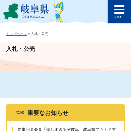
ペ
メ
このページの本文へ
ー
ニ
メ
ジ
ュ
ニ
の
ー
ュ
先
を
ー
頭
飛
トップページ
>
入札・公売
で
ば
す
し
入札・公売
。
て
本
文
へ
重要なお知らせ
知事記者会見「楽しすぎるぞ岐阜！岐阜県アウトドア