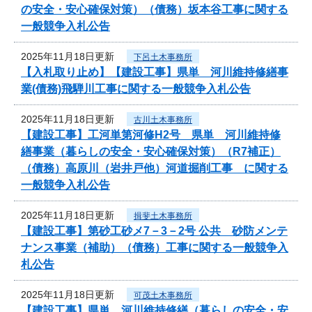
の安全・安心確保対策）（債務）坂本谷工事に関する
一般競争入札公告
2025年11月18日更新
下呂土木事務所
【入札取り止め】【建設工事】県単 河川維持修繕事
業(債務)飛騨川工事に関する一般競争入札公告
2025年11月18日更新
古川土木事務所
【建設工事】工河単第河修H2号 県単 河川維持修
繕事業（暮らしの安全・安心確保対策）（R7補正）
（債務）高原川（岩井戸他）河道掘削工事 に関する
一般競争入札公告
2025年11月18日更新
揖斐土木事務所
【建設工事】第砂工砂メ7－3－2号 公共 砂防メンテ
ナンス事業（補助）（債務）工事に関する一般競争入
札公告
2025年11月18日更新
可茂土木事務所
【建設工事】県単 河川維持修繕（暮らしの安全・安