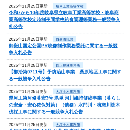
2025年11月25日更新
岐阜工業高等学校
令和7から10年度岐阜県立岐阜工業高等学校・岐阜商
業高等学校定時制夜間学校給食調理等業務一般競争入
札公告
2025年11月25日更新
自然環境課
御嶽山国定公園PR映像制作業務委託に関する一般競
争入札公告
2025年11月25日更新
郡上農林事務所
【郡治第0711号】予防治山事業 桑原地区工事に関す
る一般競争入札公告
2025年11月25日更新
大垣土木事務所
県河工第河修暮安3号 県単 河川維持修繕事業（暮らし
の安全・安心確保対策）（債務）水門川・杭瀬川樹木
伐採工事に関する一般競争入札公告
2025年11月25日更新
大垣土木事務所