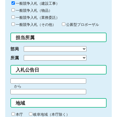
キ
一般競争入札（建設工事）
ー
一般競争入札（物品）
ワ
一般競争入札（業務委託）
ー
ド
一般競争入札（その他）
公募型プロポーザル
を
入
担当所属
力
部局
所属
入札公告日
期
から
間
期
の
間
始
地域
の
ま
終
り
わ
本庁
岐阜地域（本庁除く）