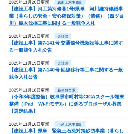
2025年11月20日更新
恵那土木事務所
【建設工事】河工第河修暮1号/県単 河川維持修繕事
業（暮らしの安全・安心確保対策）（債務）（四ツ目
川）樹木伐採工事に関する一般競争入札
2025年11月19日更新
会計課
【建設工事】第7-141号 交通信号機新設等工事に関す
る一般競争入札公告
2025年11月19日更新
会計課
【建設工事】第7-140号 回線移行等工事に関する一般
競争入札公告
2025年11月18日更新
義務教育課
（令和8年度整備）岐阜県市町村等GIGAスクール端末
整備（iPad Wi-Fiモデル）に係るプロポーザル募集
【選定結果】
2025年11月18日更新
下呂土木事務所
【建設工事】県単 緊急土石流対策砂防事業（暮らし