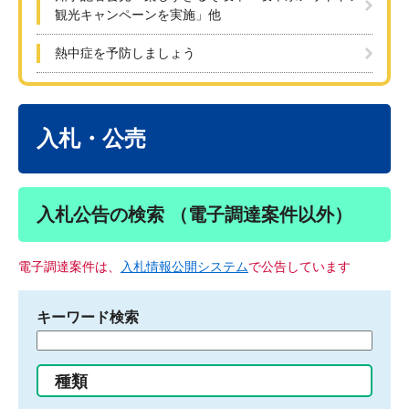
観光キャンペーンを実施」他
熱中症を予防しましょう
本
文
入札・公売
入札公告の検索 （電子調達案件以外）
電子調達案件は、
入札情報公開システム
で公告しています
キーワード検索
検
索
す
種類
る