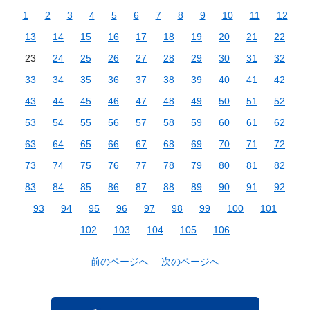
1
2
3
4
5
6
7
8
9
10
11
12
13
14
15
16
17
18
19
20
21
22
23
24
25
26
27
28
29
30
31
32
33
34
35
36
37
38
39
40
41
42
43
44
45
46
47
48
49
50
51
52
53
54
55
56
57
58
59
60
61
62
63
64
65
66
67
68
69
70
71
72
73
74
75
76
77
78
79
80
81
82
83
84
85
86
87
88
89
90
91
92
93
94
95
96
97
98
99
100
101
102
103
104
105
106
前のページへ
次のページへ