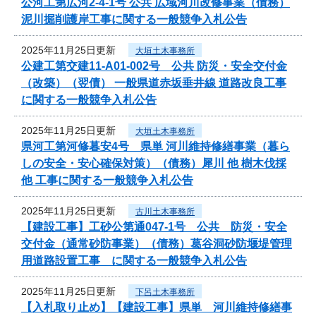
公河工第広河2-4-1号 公共 広域河川改修事業（債務）
泥川掘削護岸工事に関する一般競争入札公告
2025年11月25日更新
大垣土木事務所
公建工第交建11-A01-002号 公共 防災・安全交付金
（改築）（翌債） 一般県道赤坂垂井線 道路改良工事
に関する一般競争入札公告
2025年11月25日更新
大垣土木事務所
県河工第河修暮安4号 県単 河川維持修繕事業（暮ら
しの安全・安心確保対策）（債務）犀川 他 樹木伐採
他 工事に関する一般競争入札公告
2025年11月25日更新
古川土木事務所
【建設工事】工砂公第通047-1号 公共 防災・安全
交付金（通常砂防事業）（債務）葛谷洞砂防堰堤管理
用道路設置工事 に関する一般競争入札公告
2025年11月25日更新
下呂土木事務所
【入札取り止め】【建設工事】県単 河川維持修繕事