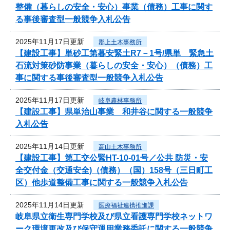
整備（暮らしの安全・安心）事業（債務）工事に関す
る事後審査型一般競争入札公告
2025年11月17日更新
郡上土木事務所
【建設工事】単砂工第暮安緊土R7－1号/県単 緊急土
石流対策砂防事業（暮らしの安全・安心）（債務）工
事に関する事後審査型一般競争入札公告
2025年11月17日更新
岐阜農林事務所
【建設工事】県単治山事業 和井谷に関する一般競争
入札公告
2025年11月14日更新
高山土木事務所
【建設工事】第工交公緊HT-10-01号／公共 防災・安
全交付金（交通安全)（債務）（国）158号（三日町工
区）他歩道整備工事に関する一般競争入札公告
2025年11月14日更新
医療福祉連携推進課
岐阜県立衛生専門学校及び県立看護専門学校ネットワ
ーク環境更改及び保守運用業務委託に関する一般競争