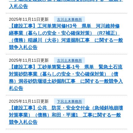
入札公告
2025年11月11日更新
古川土木事務所
【建設工事】工河単第河修H3号 県単 河川維持修
繕事業（暮らしの安全・安心確保対策）（R7補正）
（債務）稲越川（大谷）河道掘削工事 に関する一般
競争入札公告
2025年11月11日更新
古川土木事務所
【建設工事】工砂単第緊土暮-1号 県単 緊急土石流
対策砂防事業（暮らしの安全・安心確保対策）（債
務）洞谷砂防堰堤土砂掘削工事 に関する一般競争入
札公告
2025年11月11日更新
下呂土木事務所
【建設工事】公共 防災・安全交付金（急傾斜地崩壊
対策事業）（債務）和田・平瀬1 工事に関する一般
競争入札公告