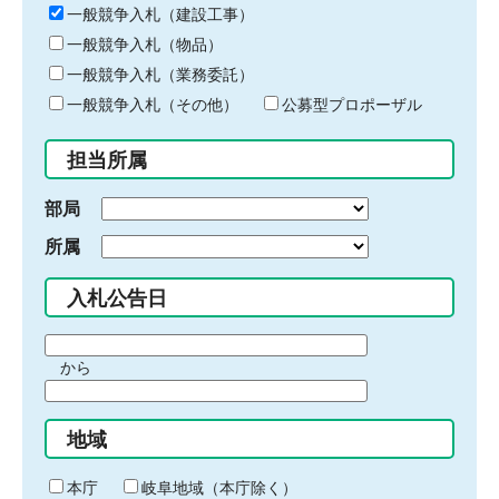
キ
一般競争入札（建設工事）
ー
一般競争入札（物品）
ワ
一般競争入札（業務委託）
ー
ド
一般競争入札（その他）
公募型プロポーザル
を
入
担当所属
力
部局
所属
入札公告日
期
から
間
期
の
間
始
地域
の
ま
終
り
わ
本庁
岐阜地域（本庁除く）