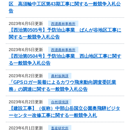
区 高須輪中工区第43期工事に関する一般競争入札公
告
2023年6月5日更新
西濃農林事務所
【西治第0505号】予防治山事業 ばんが谷地区工事に
関する一般競争入札公告
2023年6月5日更新
西濃農林事務所
【西治第0504号】予防治山事業 西山地区工事に関す
る一般競争入札公告
2023年6月2日更新
農村振興課
「GPSロガー装着によるカワウ飛来動向調査委託業
務」の調達に関する一般競争入札公告
2023年6月2日更新
自然環境課
【建設工事】（仮称）中部山岳国立公園奥飛騨ビジタ
ーセンター改修工事に関する一般競争入札
2023年6月1日更新
畜産研究所