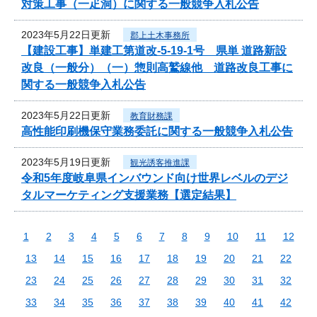
対策工事（一疋洞）に関する一般競争入札公告
2023年5月22日更新
郡上土木事務所
【建設工事】単建工第道改-5-19-1号 県単 道路新設
改良（一般分）（一）惣則高鷲線他 道路改良工事に
関する一般競争入札公告
2023年5月22日更新
教育財務課
高性能印刷機保守業務委託に関する一般競争入札公告
2023年5月19日更新
観光誘客推進課
令和5年度岐阜県インバウンド向け世界レベルのデジ
タルマーケティング支援業務【選定結果】
1
2
3
4
5
6
7
8
9
10
11
12
13
14
15
16
17
18
19
20
21
22
23
24
25
26
27
28
29
30
31
32
33
34
35
36
37
38
39
40
41
42