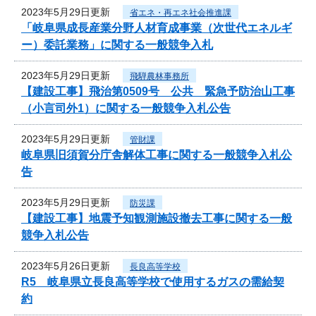
2023年5月29日更新
省エネ・再エネ社会推進課
「岐阜県成長産業分野人材育成事業（次世代エネルギ
ー）委託業務」に関する一般競争入札
2023年5月29日更新
飛騨農林事務所
【建設工事】飛治第0509号 公共 緊急予防治山工事
（小言司外1）に関する一般競争入札公告
2023年5月29日更新
管財課
岐阜県旧須賀分庁舎解体工事に関する一般競争入札公
告
2023年5月29日更新
防災課
【建設工事】地震予知観測施設撤去工事に関する一般
競争入札公告
2023年5月26日更新
長良高等学校
R5 岐阜県立長良高等学校で使用するガスの需給契
約