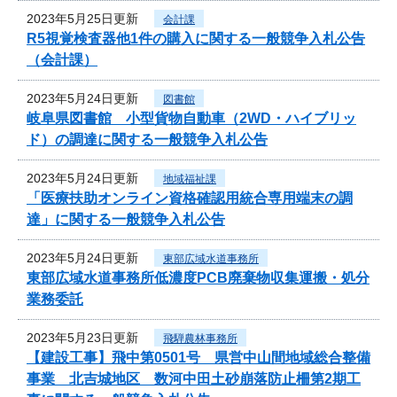
2023年5月25日更新
会計課
R5視覚検査器他1件の購入に関する一般競争入札公告
（会計課）
2023年5月24日更新
図書館
岐阜県図書館 小型貨物自動車（2WD・ハイブリッ
ド）の調達に関する一般競争入札公告
2023年5月24日更新
地域福祉課
「医療扶助オンライン資格確認用統合専用端末の調
達」に関する一般競争入札公告
2023年5月24日更新
東部広域水道事務所
東部広域水道事務所低濃度PCB廃棄物収集運搬・処分
業務委託
2023年5月23日更新
飛騨農林事務所
【建設工事】飛中第0501号 県営中山間地域総合整備
事業 北吉城地区 数河中田土砂崩落防止柵第2期工