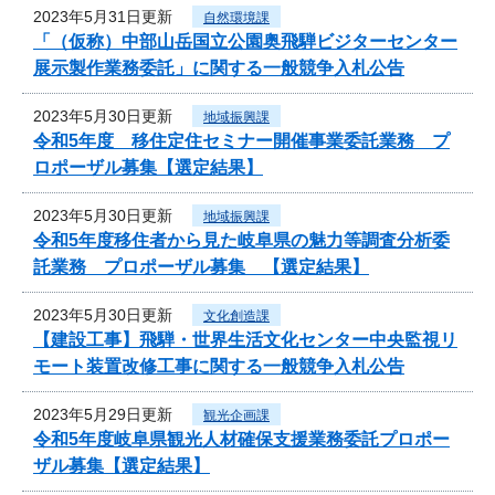
2023年5月31日更新
自然環境課
「（仮称）中部山岳国立公園奥飛騨ビジターセンター
展示製作業務委託」に関する一般競争入札公告
2023年5月30日更新
地域振興課
令和5年度 移住定住セミナー開催事業委託業務 プ
ロポーザル募集【選定結果】
2023年5月30日更新
地域振興課
令和5年度移住者から見た岐阜県の魅力等調査分析委
託業務 プロポーザル募集 【選定結果】
2023年5月30日更新
文化創造課
【建設工事】飛騨・世界生活文化センター中央監視リ
モート装置改修工事に関する一般競争入札公告
2023年5月29日更新
観光企画課
令和5年度岐阜県観光人材確保支援業務委託プロポー
ザル募集【選定結果】