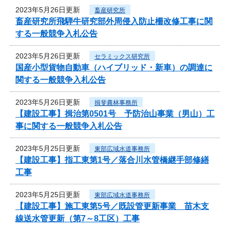
2023年5月26日更新
畜産研究所
畜産研究所飛騨牛研究部外周侵入防止柵改修工事に関
する一般競争入札公告
2023年5月26日更新
セラミックス研究所
国産小型貨物自動車（ハイブリッド・新車）の調達に
関する一般競争入札公告
2023年5月26日更新
揖斐農林事務所
【建設工事】揖治第0501号 予防治山事業（男山）工
事に関する一般競争入札公告
2023年5月25日更新
東部広域水道事務所
【建設工事】指工東第1号／落合川水管橋継手部修繕
工事
2023年5月25日更新
東部広域水道事務所
【建設工事】施工東第5号／既設管更新事業 苗木支
線送水管更新（第7～8工区）工事