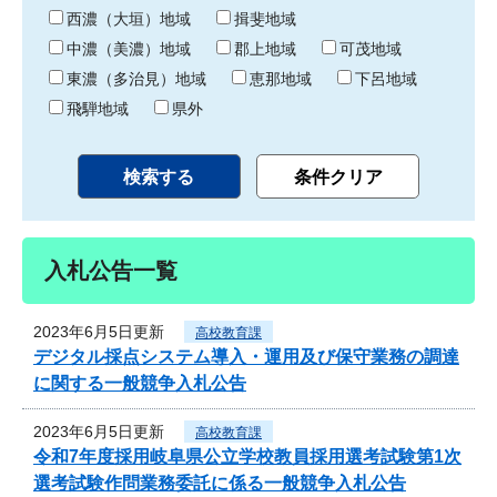
り
西濃（大垣）地域
揖斐地域
中濃（美濃）地域
郡上地域
可茂地域
東濃（多治見）地域
恵那地域
下呂地域
飛騨地域
県外
入札公告一覧
2023年6月5日更新
高校教育課
デジタル採点システム導入・運用及び保守業務の調達
に関する一般競争入札公告
2023年6月5日更新
高校教育課
令和7年度採用岐阜県公立学校教員採用選考試験第1次
選考試験作問業務委託に係る一般競争入札公告