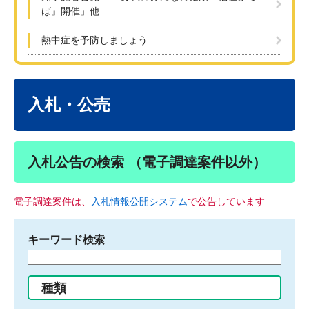
ば』開催」他
熱中症を予防しましょう
本
文
入札・公売
入札公告の検索 （電子調達案件以外）
電子調達案件は、
入札情報公開システム
で公告しています
キーワード検索
検
索
す
種類
る