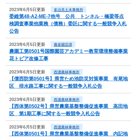
2023年6月5日更新
多治見土木事務所
委維第48-A2-ME-7他号 公共 トンネル・橋梁等点
検調査事業他業務（債務）委託に関する一般競争入札
公告
2023年6月5日更新
農産園芸課
農園工第0501号国際園芸アカデミー教育環境整備事業
花トピア改修工事
2023年6月5日更新
西濃農林事務所
【債西防第0501号】県営ため池防災対策事業 有尾地
区 排水路工事に関する一般競争入札公告
2023年6月5日更新
西濃農林事務所
【西体第0502号】県営農業基盤整備促進事業 高田地
区 第1期工事に関する一般競争入札公告
2023年6月5日更新
西濃農林事務所
【西体第0501号】県営農業基盤整備促進事業 内記地