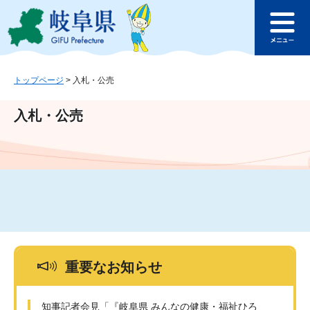
ペ
メ
このページの本文へ
ー
ニ
メ
ジ
ュ
ニ
の
ー
ュ
先
を
ー
頭
飛
トップページ
>
入札・公売
で
ば
す
し
入札・公売
。
て
本
文
へ
重要なお知らせ
知事記者会見「『岐阜県 みんなの健康・福祉ひろ