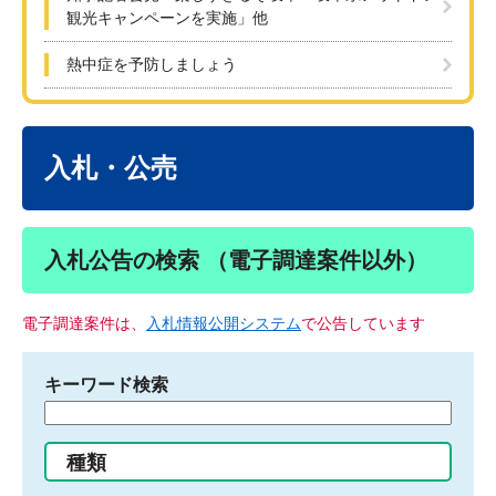
観光キャンペーンを実施」他
熱中症を予防しましょう
本
文
入札・公売
入札公告の検索 （電子調達案件以外）
電子調達案件は、
入札情報公開システム
で公告しています
キーワード検索
検
索
す
種類
る