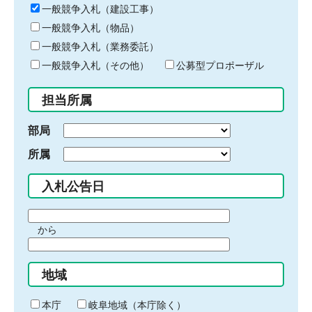
キ
一般競争入札（建設工事）
ー
一般競争入札（物品）
ワ
一般競争入札（業務委託）
ー
ド
一般競争入札（その他）
公募型プロポーザル
を
入
担当所属
力
部局
所属
入札公告日
期
から
間
期
の
間
始
地域
の
ま
終
り
わ
本庁
岐阜地域（本庁除く）