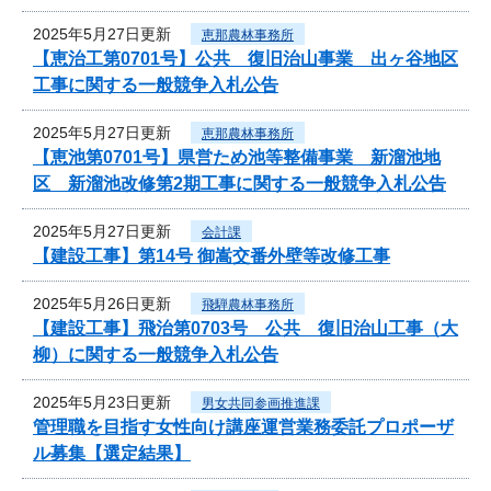
2025年5月27日更新
恵那農林事務所
【恵治工第0701号】公共 復旧治山事業 出ヶ谷地区
工事に関する一般競争入札公告
2025年5月27日更新
恵那農林事務所
【恵池第0701号】県営ため池等整備事業 新溜池地
区 新溜池改修第2期工事に関する一般競争入札公告
2025年5月27日更新
会計課
【建設工事】第14号 御嵩交番外壁等改修工事
2025年5月26日更新
飛騨農林事務所
【建設工事】飛治第0703号 公共 復旧治山工事（大
柳）に関する一般競争入札公告
2025年5月23日更新
男女共同参画推進課
管理職を目指す女性向け講座運営業務委託プロポーザ
ル募集【選定結果】