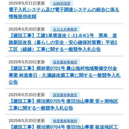
2025年5月21日更新
出納管理課
電子入札システム及び電子調達システムの統合に係る
情報提供依頼
2025年5月20日更新
古川土木事務所
【建設工事】工建1単第道改く-11-8-K1号 県単 道
路新設改良（暮らしの安全・安心確保対策費）平岩2
工区（繰越）工事に関する一般競争入札公告
2025年5月20日更新
揖斐農林事務所
【建設工事】揖林第0701号 農山漁村地域整備交付金
事業 林道春日・久瀬線改築工事に関する一般競争入札
公告
2025年5月20日更新
揖斐農林事務所
【建設工事】揖治第0705号 復旧治山事業 堂ヶ洞地区
工事に関する一般競争入札公告
2025年5月20日更新
揖斐農林事務所
【建設工事】揖治第0704号 復旧治山事業 板追地区工