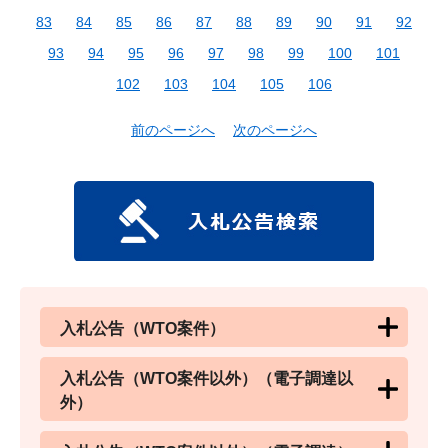
83
84
85
86
87
88
89
90
91
92
93
94
95
96
97
98
99
100
101
102
103
104
105
106
前のページへ
次のページへ
入札公告（WTO案件）
入札公告（WTO案件以外）（電子調達以
外）