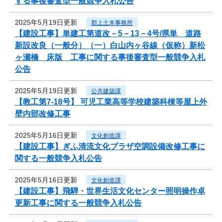
する事後審査型一般競争入札公告
2025年5月19日更新
郡上土木事務所
【建設工事】単建工第道改－5－13－4号/県単 道路
新設改良（一般分）（一）白山内ヶ谷線（仮称）新松
ヶ瀬橋 床版 工事に関する事後審査型一般競争入札
公告
2025年5月19日更新
公共建築課
【教工第7-18号】 可児工業高等学校建築科棟等屋上外
壁内部改修工事
2025年5月16日更新
文化創造課
【建設工事】ぎふ清流文化プラザ空調設備改修工事に
関する一般競争入札公告
2025年5月16日更新
文化創造課
【建設工事】飛騨・世界生活文化センター照明操作卓
更新工事に関する一般競争入札公告