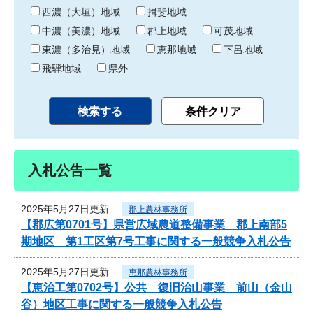
り
西濃（大垣）地域
揖斐地域
中濃（美濃）地域
郡上地域
可茂地域
東濃（多治見）地域
恵那地域
下呂地域
飛騨地域
県外
入札公告一覧
2025年5月27日更新
郡上農林事務所
【郡広第0701号】県営広域農道整備事業 郡上南部5
期地区 第1工区第7号工事に関する一般競争入札公告
2025年5月27日更新
恵那農林事務所
【恵治工第0702号】公共 復旧治山事業 前山（金山
谷）地区工事に関する一般競争入札公告