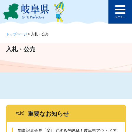
ペ
メ
このページの本文へ
ー
ニ
メ
ジ
ュ
ニ
の
ー
ュ
先
を
ー
頭
飛
トップページ
>
入札・公売
で
ば
す
し
入札・公売
。
て
本
文
へ
重要なお知らせ
知事記者会見「楽しすぎるぞ岐阜！岐阜県アウトドア