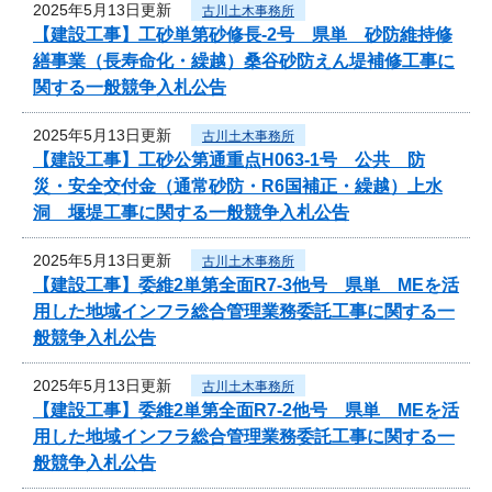
2025年5月13日更新
古川土木事務所
【建設工事】工砂単第砂修長‐2号 県単 砂防維持修
繕事業（長寿命化・繰越）桑谷砂防えん堤補修工事に
関する一般競争入札公告
2025年5月13日更新
古川土木事務所
【建設工事】工砂公第通重点H063-1号 公共 防
災・安全交付金（通常砂防・R6国補正・繰越）上水
洞 堰堤工事に関する一般競争入札公告
2025年5月13日更新
古川土木事務所
【建設工事】委維2単第全面R7-3他号 県単 MEを活
用した地域インフラ総合管理業務委託工事に関する一
般競争入札公告
2025年5月13日更新
古川土木事務所
【建設工事】委維2単第全面R7-2他号 県単 MEを活
用した地域インフラ総合管理業務委託工事に関する一
般競争入札公告