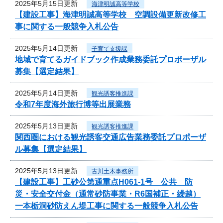
2025年5月15日更新
海津明誠高等学校
【建設工事】海津明誠高等学校 空調設備更新改修工
事に関する一般競争入札公告
2025年5月14日更新
子育て支援課
地域で育てるガイドブック作成業務委託プロポーザル
募集【選定結果】
2025年5月14日更新
観光誘客推進課
令和7年度海外旅行博等出展業務
2025年5月13日更新
観光誘客推進課
関西圏における観光誘客交通広告業務委託プロポーザ
ル募集【選定結果】
2025年5月13日更新
古川土木事務所
【建設工事】工砂公第通重点H061-1号 公共 防
災・安全交付金（通常砂防事業・R6国補正・繰越）
一本栃洞砂防えん堤工事に関する一般競争入札公告