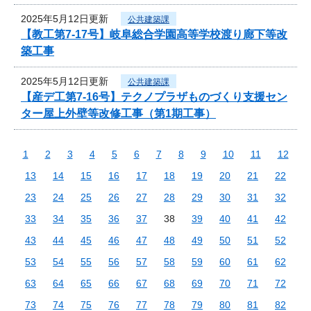
2025年5月12日更新
公共建築課
【教工第7-17号】岐阜総合学園高等学校渡り廊下等改
築工事
2025年5月12日更新
公共建築課
【産デ工第7-16号】テクノプラザものづくり支援セン
ター屋上外壁等改修工事（第1期工事）
1
2
3
4
5
6
7
8
9
10
11
12
13
14
15
16
17
18
19
20
21
22
23
24
25
26
27
28
29
30
31
32
33
34
35
36
37
38
39
40
41
42
43
44
45
46
47
48
49
50
51
52
53
54
55
56
57
58
59
60
61
62
63
64
65
66
67
68
69
70
71
72
73
74
75
76
77
78
79
80
81
82