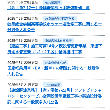
2025年5月23日更新
公共建築課
【高工第7-12号】飛騨寿楽苑照明設備改修工事
2025年5月23日更新
岐阜総合学園高等学校
岐阜総合学園高等学校ホッケー場改修工事に関する一
般競争入札公告
2025年5月22日更新
東部広域水道事務所
【建設工事】施工可第14号／既設管更新事業 東濃下
流送水管更新（1-2・2工区）舗装復旧工事
2025年5月22日更新
岐阜県税事務所
国産軽乗用車（EV・新車）の調達に関する一般競争
入札公告
2025年5月21日更新
公共建築課
【建設関連業務】【産デ委第7-22号】ソフトピアジャ
パン・センタービル空調設備等更新工事の実施設計委
託に関する一般競争入札公告