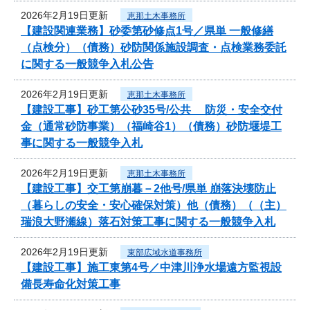
2026年2月19日更新
恵那土木事務所
【建設関連業務】砂委第砂修点1号／県単 一般修繕
（点検分）（債務）砂防関係施設調査・点検業務委託
に関する一般競争入札公告
2026年2月19日更新
恵那土木事務所
【建設工事】砂工第公砂35号/公共 防災・安全交付
金（通常砂防事業）（福崎谷1）（債務）砂防堰堤工
事に関する一般競争入札
2026年2月19日更新
恵那土木事務所
【建設工事】交工第崩暮－2他号/県単 崩落決壊防止
（暮らしの安全・安心確保対策）他（債務）（（主）
瑞浪大野瀬線）落石対策工事に関する一般競争入札
2026年2月19日更新
東部広域水道事務所
【建設工事】施工東第4号／中津川浄水場遠方監視設
備長寿命化対策工事