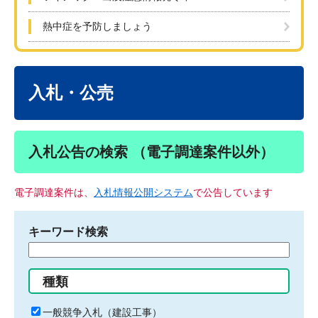
熱中症を予防しましょう
本
文
入札・公売
入札公告の検索 （電子調達案件以外）
電子調達案件は、
入札情報公開システム
で公告しています
キーワード検索
検
索
す
種類
る
キ
一般競争入札（建設工事）