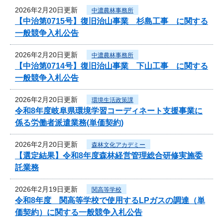
2026年2月20日更新
中濃農林事務所
【中治第0715号】復旧治山事業 杉島工事 に関する
一般競争入札公告
2026年2月20日更新
中濃農林事務所
【中治第0714号】復旧治山事業 下山工事 に関する
一般競争入札公告
2026年2月20日更新
環境生活政策課
令和8年度岐阜県環境学習コーディネート支援事業に
係る労働者派遣業務(単価契約)
2026年2月20日更新
森林文化アカデミー
【選定結果】令和8年度森林経営管理総合研修実施委
託業務
2026年2月19日更新
関高等学校
令和8年度 関高等学校で使用するLPガスの調達（単
価契約）に関する一般競争入札公告