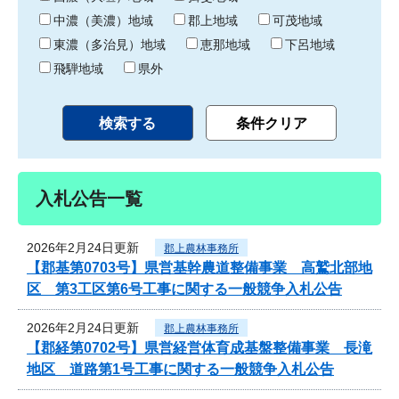
中濃（美濃）地域
郡上地域
可茂地域
東濃（多治見）地域
恵那地域
下呂地域
飛騨地域
県外
入札公告一覧
2026年2月24日更新
郡上農林事務所
【郡基第0703号】県営基幹農道整備事業 高鷲北部地
区 第3工区第6号工事に関する一般競争入札公告
2026年2月24日更新
郡上農林事務所
【郡経第0702号】県営経営体育成基盤整備事業 長滝
地区 道路第1号工事に関する一般競争入札公告