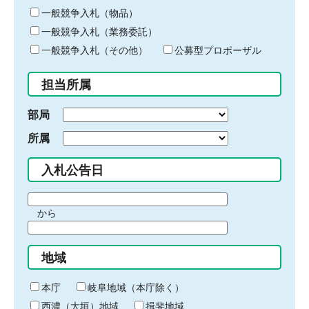
ー
一般競争入札（物品）
ワ
一般競争入札（業務委託）
ー
ド
一般競争入札（その他）
公募型プロポーザル
を
入
担当所属
力
部局
所属
入札公告日
期
から
間
期
の
間
始
地域
の
ま
終
り
わ
本庁
岐阜地域（本庁除く）
り
西濃（大垣）地域
揖斐地域