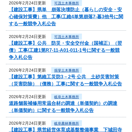
2026年2月24日更新
可茂土木事務所
【建設工事】県単 崩落決壊防止（暮らしの安全・安
心確保対策費）他 工事/工維4単第崩落7-暮3他号に関
する一般競争入札公告
2026年2月24日更新
可茂土木事務所
【建設工事】公共 防災・安全交付金（国補正）（翌
債）工事/工建1第R7-11-A01-011-1号に関する一般競
争入札公告
2026年2月24日更新
揖斐土木事務所
【建設工事】第維工災防3－2号 公共 土砂災害対策
（災害防除）（債務）工事に関する一般競争入札公告
2026年2月24日更新
岐阜土木事務所
道路舗装補修用常温合材の調達（単価契約）の調達
（単価契約）に関する一般競争入札公告
2026年2月24日更新
岐阜農林事務所
【建設工事】県営経営体育成基盤整備事業 下城田寺