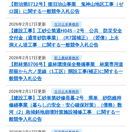
【郡治第0712号】復旧治山事業 鬼神山地区工事（ゼ
ロ国）に関する一般競争入札公告
2026年2月17日更新
古川土木事務所
【建設工事】工砂公第通H045－2号 公共 防災安全
交付金（通常砂防事業）（R7国補正）（翌債）上水
洞えん堤工事 に関する一般競争入札公告
2026年2月17日更新
郡上農林事務所
【郡林第0706号】森林環境保全整備事業 林業専用道
那留から六ノ里線（1工区）開設工事(補正)に関する一
般競争入札公告
2026年2月17日更新
古川土木事務所
【建設工事】工砂単第砂修長暮-2号 県単 砂防維持
修繕事業（暮らしの安全・安心確保対策）（債務）数
河（2）急傾斜地崩壊対策施設補修工事 に関する一
般競争入札公告
2026年2月17日更新