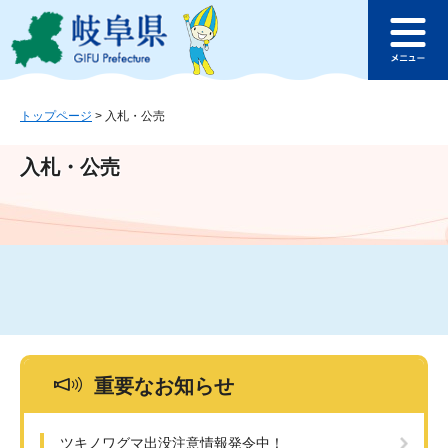
ペ
メ
このページの本文へ
ー
ニ
メ
ジ
ュ
ニ
の
ー
ュ
先
を
ー
頭
飛
トップページ
>
入札・公売
で
ば
す
し
入札・公売
。
て
本
文
へ
重要なお知らせ
ツキノワグマ出没注意情報発令中！