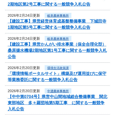
2期地区第2号工事に関する一般競争入札公告
2026年2月24日更新
岐阜農林事務所
【建設工事】県営経営体育成基盤整備事業 下城田寺
1期地区第5号工事に関する一般競争入札公告
2026年2月24日更新
岐阜農林事務所
【建設工事】県営かんがい排水事業（保全合理化型）
桑原揚水機場2期地区第1号工事に関する一般競争入札
公告
2026年2月20日更新
環境生活政策課
「環境情報ポータルサイト」構築及び運用並びに保守
等業務委託に関する一般競争入札公告
2026年2月20日更新
中濃農林事務所
【中中第0704号】県営中山間地域総合整備事業 関北
東部地区 多々羅団地第5期工事 に関する一般競争
入札公告