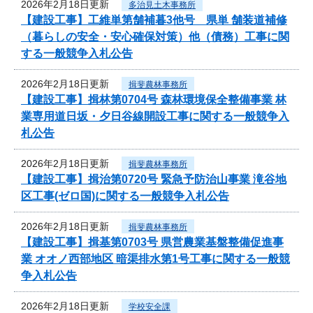
2026年2月18日更新
多治見土木事務所
【建設工事】工維単第舗補暮3他号 県単 舗装道補修
（暮らしの安全・安心確保対策）他（債務）工事に関
する一般競争入札公告
2026年2月18日更新
揖斐農林事務所
【建設工事】揖林第0704号 森林環境保全整備事業 林
業専用道日坂・夕日谷線開設工事に関する一般競争入
札公告
2026年2月18日更新
揖斐農林事務所
【建設工事】揖治第0720号 緊急予防治山事業 滝谷地
区工事(ゼロ国)に関する一般競争入札公告
2026年2月18日更新
揖斐農林事務所
【建設工事】揖基第0703号 県営農業基盤整備促進事
業 オオノ西部地区 暗渠排水第1号工事に関する一般競
争入札公告
2026年2月18日更新
学校安全課