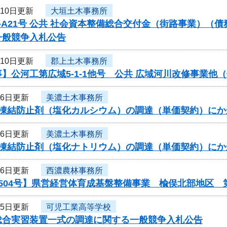
月10日更新
大垣土木事務所
-A21号 公共 社会資本整備総合交付金（街路事業）（
一般競争入札公告
月10日更新
郡上土木事務所
】公河工第広域5-1-1他号 公共 広域河川改修事業
月6日更新
美濃土木事務所
度凍結防止剤（塩化カルシウム）の調達（単価契約）に
月6日更新
美濃土木事務所
度凍結防止剤（塩化ナトリウム）の調達（単価契約）に
月6日更新
西濃農林事務所
504号】県営経営体育成基盤整備事業 楡俣北部地区 
月5日更新
可児工業高等学校
総合実習装置一式の調達に関する一般競争入札公告