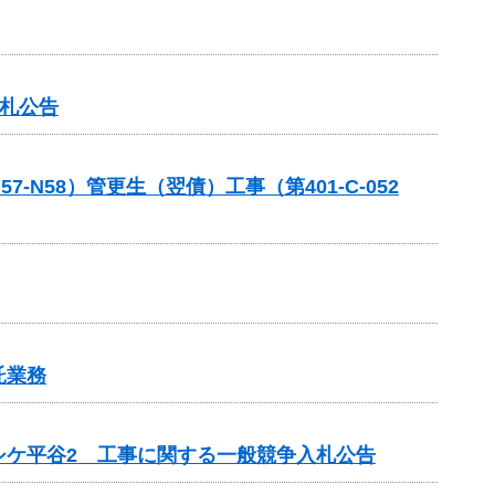
入札公告
58）管更生（翌債）工事（第401-C-052
託業務
シケ平谷2 工事に関する一般競争入札公告