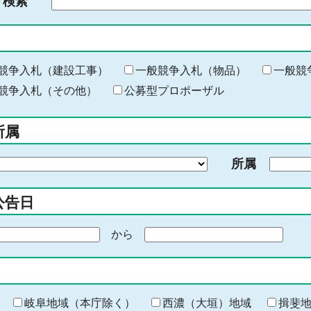
ド検索
検
索
す
る
キ
競争入札（建設工事）
一般競争入札（物品）
一般競
ー
競争入札（その他）
公募型プロポーザル
ワ
ー
所属
ド
を
所属
入
力
公告日
から
期
間
の
終
わ
岐阜地域（本庁除く）
西濃（大垣）地域
揖斐