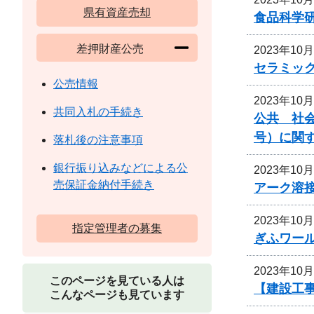
県有資産売却
食品科学
差押財産公売
2023年10
セラミッ
公売情報
2023年10
共同入札の手続き
公共 社会
号）に関
落札後の注意事項
銀行振り込みなどによる公
2023年10
売保証金納付手続き
アーク溶
2023年10
指定管理者の募集
ぎふワー
2023年10
このページを見ている人は
【建設工
こんなページも見ています