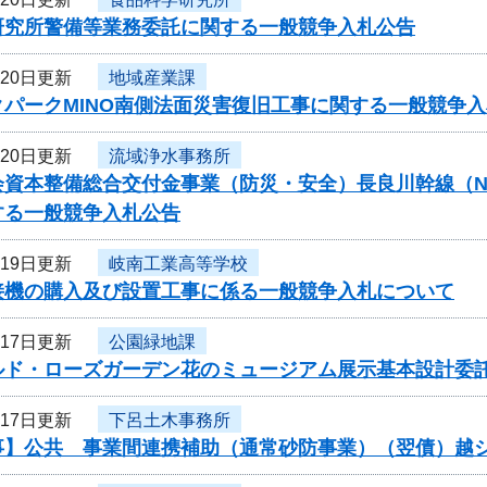
研究所警備等業務委託に関する一般競争入札公告
月20日更新
地域産業課
クパークMINO南側法面災害復旧工事に関する一般競争
月20日更新
流域浄水事務所
資本整備総合交付金事業（防災・安全）長良川幹線（N57-N
する一般競争入札公告
月19日更新
岐南工業高等学校
接機の購入及び設置工事に係る一般競争入札について
月17日更新
公園緑地課
ルド・ローズガーデン花のミュージアム展示基本設計委
月17日更新
下呂土木事務所
事】公共 事業間連携補助（通常砂防事業）（翌債）越