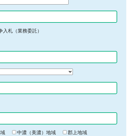
争入札（業務委託）
地域
中濃（美濃）地域
郡上地域