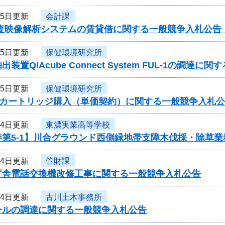
月5日更新
会計課
捜査映像解析システムの賃貸借に関する一般競争入札公告
月5日更新
保健環境研究所
装置QIAcube Connect System FUL-1の調達
月5日更新
保健環境研究所
00用カートリッジ購入（単価契約）に関する一般競争入札
月4日更新
東濃実業高等学校
委第5-1】川合グラウンド西側緑地帯支障木伐採・除草
月4日更新
管財課
庁舎電話交換機改修工事に関する一般競争入札公告
月4日更新
古川土木事務所
ールの調達に関する一般競争入札公告