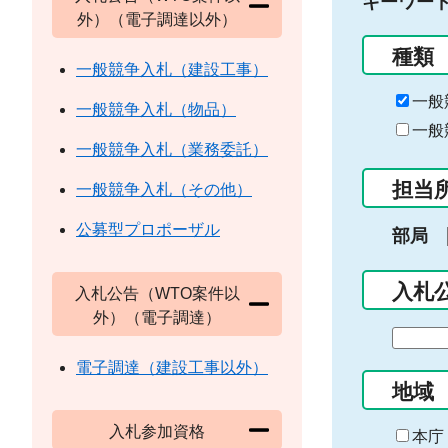
キーワー
外）（電子調達以外）
種類
一般競争入札（建設工事）
一般
一般競争入札（物品）
一般
一般競争入札（業務委託）
担当
一般競争入札（その他）
公募型プロポーザル
部局
入札
入札公告（WTO案件以
外）（電子調達）
期
間
電子調達（建設工事以外）
の
地域
始
入札参加資格
ま
本庁