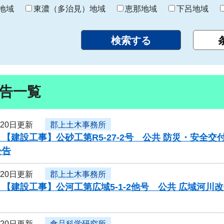
り
地域
東濃（多治見）地域
恵那地域
下呂地域
告一覧
月20日更新
郡上土木事務所
【建設工事】公砂工第R5-27-2号 公共 防災・安全
公告
月20日更新
郡上土木事務所
【建設工事】公河工第広域5-1-2他号 公共 広域河
月20日更新
食品科学研究所