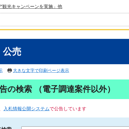
ア観光キャンペーンを実施」他
・公売
示
大きな文字で印刷ページ表示
告の検索 （電子調達案件以外）
、
入札情報公開システム
で公告しています