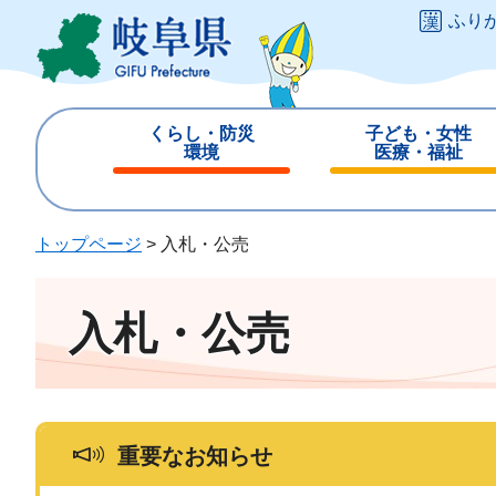
ペ
メ
ふり
ー
ニ
ジ
ュ
の
ー
先
を
くらし・防災
子ども・女性
頭
飛
環境
医療・福祉
で
ば
閉
閉
す
し
じ
じ
。
て
る
る
トップページ
>
入札・公売
本
文
へ
入札・公売
重要なお知らせ