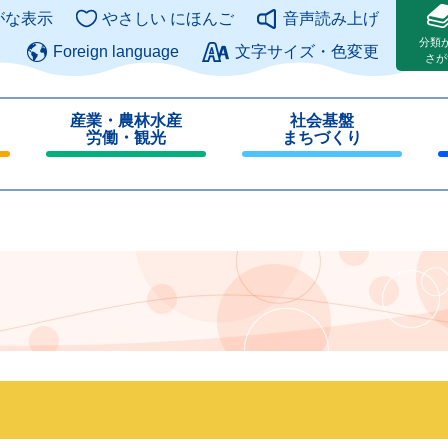
このページの本文へ
がな表示
やさしい にほんご
音声読み上げ
分類
Foreign language
文字サイズ・色変更
さが
産業・農林水産
社会基盤
労働・観光
まちづくり
閉
閉
じ
じ
る
る