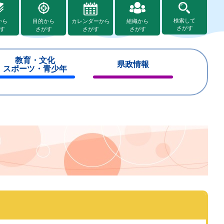
検索して
から
目的から
カレンダーから
組織から
さがす
す
さがす
さがす
さがす
教育・文化
県政情報
スポーツ・青少年
閉
閉
じ
じ
る
る