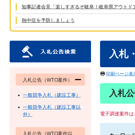
知事記者会見「楽しすぎるぞ岐阜！岐阜県アウトド
熱中症を予防しましょう
本
入札
文
印刷ページ表
入札公告（WTO案件）
入札公
一般競争入札（建設工事）
一般競争入札（建設工事以
電子調達案件は
外）
入札公告（WTO案件以