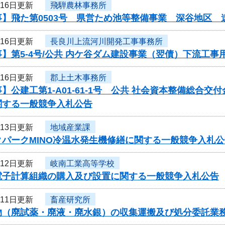
月16日更新
飛騨農林事務所
事】飛た第0503号 県営ため池等整備事業 深谷地区
月16日更新
長良川上流河川開発工事事務所
】第5-4号/公共 内ケ谷ダム建設事業（翌債）下流工
月16日更新
郡上土木事務所
】公建工第1-A01-61-1号 公共 社会資本整備総合
関する一般競争入札公告
月13日更新
地域産業課
クパークMINO冷温水発生機修繕に関する一般競争入札公
月12日更新
岐南工業高等学校
電子計算組織の購入及び設置に関する一般競争入札公告
月11日更新
畜産研究所
物（廃試薬・廃液・廃水銀）の収集運搬及び処分委託業