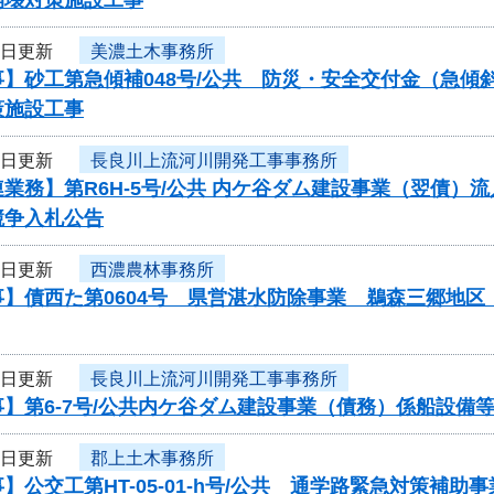
3日更新
美濃土木事務所
事】砂工第急傾補048号/公共 防災・安全交付金（急
策施設工事
3日更新
長良川上流河川開発工事事務所
業務】第R6H-5号/公共 内ケ谷ダム建設事業（翌債）
競争入札公告
3日更新
西濃農林事務所
事】債西た第0604号 県営湛水防除事業 鵜森三郷地
3日更新
長良川上流河川開発工事事務所
】第6-7号/公共内ケ谷ダム建設事業（債務）係船設備
3日更新
郡上土木事務所
】公交工第HT-05-01-h号/公共 通学路緊急対策