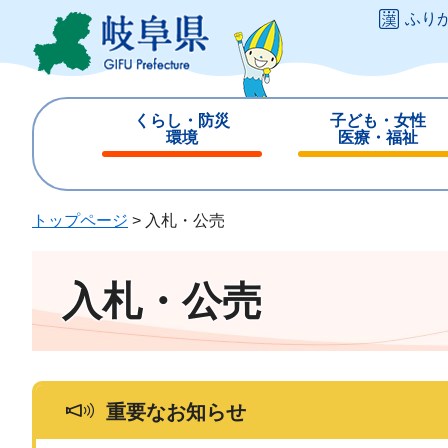
ペ
メ
ふり
ー
ニ
ジ
ュ
の
ー
先
を
くらし・防災
子ども・女性
頭
飛
環境
医療・福祉
で
ば
閉
閉
す
し
じ
じ
。
て
る
る
トップページ
>
入札・公売
本
文
へ
入札・公売
重要なお知らせ