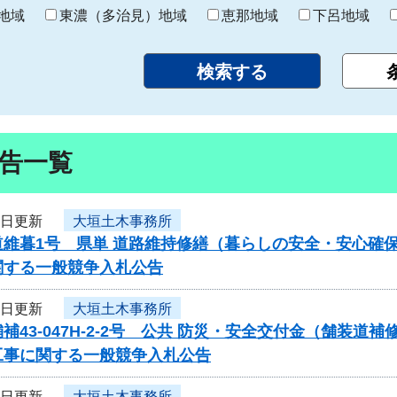
り
地域
東濃（多治見）地域
恵那地域
下呂地域
告一覧
3日更新
大垣土木事務所
道維暮1号 県単 道路維持修繕（暮らしの安全・安心確
関する一般競争入札公告
3日更新
大垣土木事務所
補43-047H-2-2号 公共 防災・安全交付金（舗
工事に関する一般競争入札公告
3日更新
大垣土木事務所