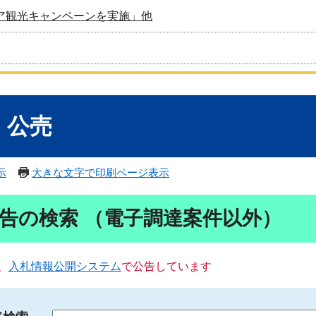
ア観光キャンペーンを実施」他
・公売
示
大きな文字で印刷ページ表示
告の検索 （電子調達案件以外）
、
入札情報公開システム
で公告しています