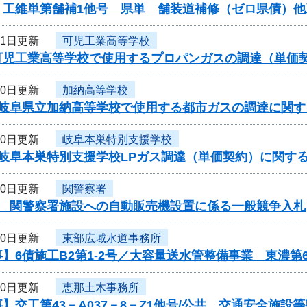
】工維単第舗補1他号 県単 舗装道補修（ゼロ県債）
31日更新
可児工業高等学校
可児工業高等学校で使用するプロパンガスの調達（単価
30日更新
加納高等学校
度岐阜県立加納高等学校で使用する都市ガスの調達に関す
30日更新
岐阜本巣特別支援学校
度岐阜本巣特別支援学校LPガス調達（単価契約）に関す
30日更新
関警察署
度 関警察署施設への自動販売機設置に係る一般競争入札
30日更新
東部広域水道事務所
】6債施工B2第1-2号／大容量送水管整備事業 東濃第
30日更新
恵那土木事務所
】交工第43－A037－8－Z1他号/公共 交通安全施設