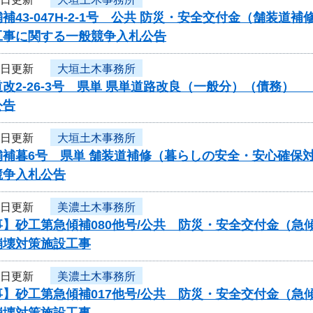
補43-047H-2-1号 公共 防災・安全交付金（舗
工事に関する一般競争入札公告
3日更新
大垣土木事務所
改2-26-3号 県単 県単道路改良（一般分）（債務
公告
3日更新
大垣土木事務所
補暮6号 県単 舗装道補修（暮らしの安全・安心確保対
競争入札公告
3日更新
美濃土木事務所
事】砂工第急傾補080他号/公共 防災・安全交付金（
崩壊対策施設工事
3日更新
美濃土木事務所
事】砂工第急傾補017他号/公共 防災・安全交付金（
崩壊対策施設工事