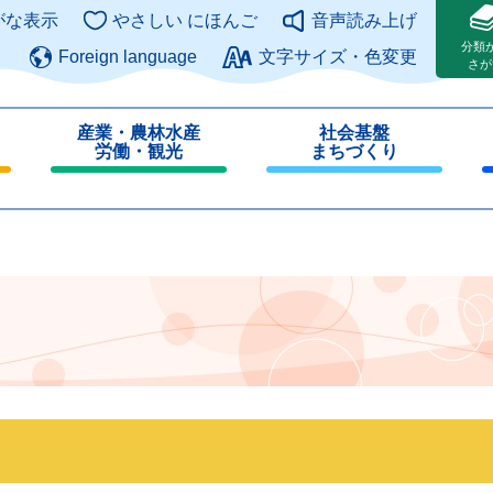
このページの本文へ
がな表示
やさしい にほんご
音声読み上げ
分類
Foreign language
文字サイズ・色変更
さが
産業・農林水産
社会基盤
労働・観光
まちづくり
閉
閉
じ
じ
る
る