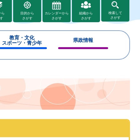
検索して
から
目的から
カレンダーから
組織から
さがす
す
さがす
さがす
さがす
教育・文化
県政情報
スポーツ・青少年
閉
閉
じ
じ
る
る