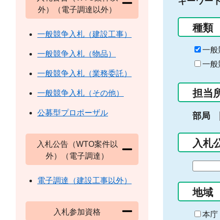
キーワー
外）（電子調達以外）
種類
一般競争入札（建設工事）
一般
一般競争入札（物品）
一般
一般競争入札（業務委託）
担当
一般競争入札（その他）
公募型プロポーザル
部局
入札
入札公告（WTO案件以
外）（電子調達）
期
間
電子調達（建設工事以外）
の
地域
始
入札参加資格
ま
本庁