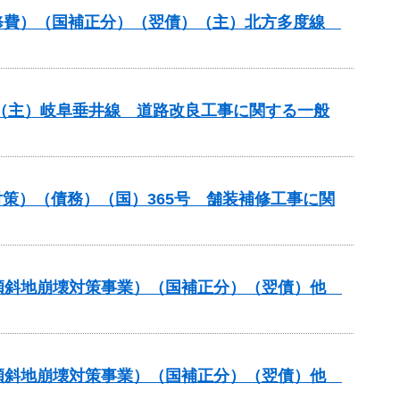
装道補修費）（国補正分）（翌債）（主）北方多度線
） （主）岐阜垂井線 道路改良工事に関する一般
策）（債務）（国）365号 舗装補修工事に関
急傾斜地崩壊対策事業）（国補正分）（翌債）他
急傾斜地崩壊対策事業）（国補正分）（翌債）他