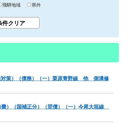
飛騨地域
県外
保対策）（債務）（一）栗原青野線 他 側溝修
装道補修費）（国補正分）（翌債）（一）今尾大垣線