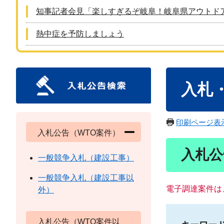
知事記者会見「楽しすぎるぞ岐阜！岐阜県アウトド
熱中症を予防しましょう
本
入札
文
印刷ページ表
入札公告（WTO案件）
入札公
一般競争入札（建設工事）
一般競争入札（建設工事以
電子調達案件は
外）
入札公告（WTO案件以