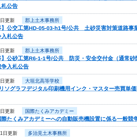
入札公告
3日更新
郡上土木事務所
】公交工第HD-05-03-h1号/公共 土砂災害対策道
争入札公告
3日更新
郡上土木事務所
】公砂工第R6-1-1号/公共 防災・安全交付金（通
競争入札公告
3日更新
大垣北高等学校
度リソグラフデジタル印刷機用インク・マスター売買単
3日更新
国際たくみアカデミー
国際たくみアカデミーへの自動販売機設置に係る一般競
31日更新
多治見土木事務所