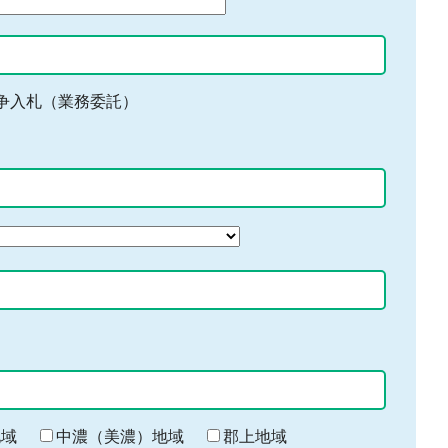
争入札（業務委託）
地域
中濃（美濃）地域
郡上地域