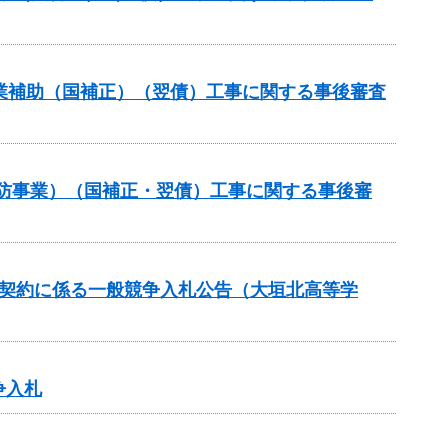
路事業補助（国補正）（翌債）工事に関する事後審査
常砂防事業）（国補正・翌債）工事に関する事後審
価契約に係る一般競争入札公告（大垣北高等学
争入札