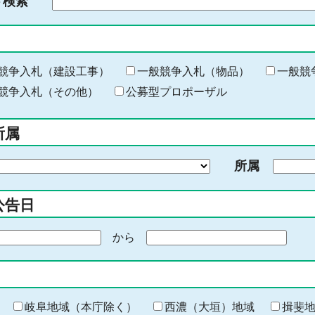
ド検索
検
索
す
る
キ
競争入札（建設工事）
一般競争入札（物品）
一般競
ー
競争入札（その他）
公募型プロポーザル
ワ
ー
所属
ド
を
所属
入
力
公告日
から
期
間
の
終
わ
岐阜地域（本庁除く）
西濃（大垣）地域
揖斐