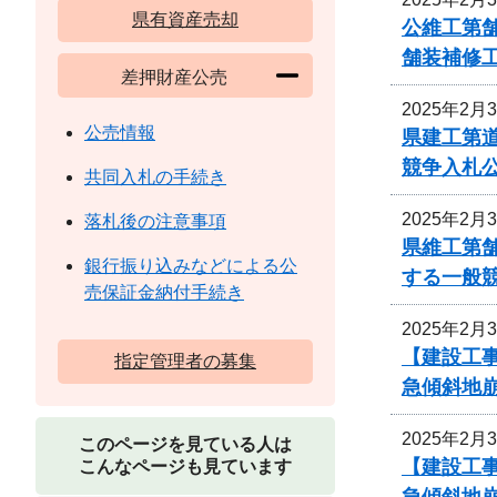
県有資産売却
公維工第舗
舗装補修
差押財産公売
2025年2月
公売情報
県建工第道
競争入札
共同入札の手続き
2025年2月
落札後の注意事項
県維工第舗
銀行振り込みなどによる公
する一般
売保証金納付手続き
2025年2月
【建設工
指定管理者の募集
急傾斜地
2025年2月
このページを見ている人は
【建設工
こんなページも見ています
急傾斜地