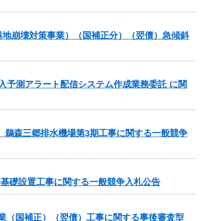
傾斜地崩壊対策事業）（国補正分）（翌債）急傾斜
流入予測アラート配信システム作成業務委託 に関
区 鵜森三郷排水機場第3期工事に関する一般競争
等基礎設置工事に関する一般競争入札公告
補助事業（国補正）（翌債）工事に関する事後審査型