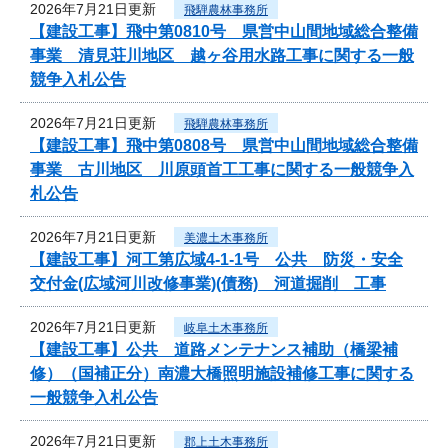
2026年7月21日更新
飛騨農林事務所
【建設工事】飛中第0810号 県営中山間地域総合整備
事業 清見荘川地区 越ヶ谷用水路工事に関する一般
競争入札公告
2026年7月21日更新
飛騨農林事務所
【建設工事】飛中第0808号 県営中山間地域総合整備
事業 古川地区 川原頭首工工事に関する一般競争入
札公告
2026年7月21日更新
美濃土木事務所
【建設工事】河工第広域4-1-1号 公共 防災・安全
交付金(広域河川改修事業)(債務) 河道掘削 工事
2026年7月21日更新
岐阜土木事務所
【建設工事】公共 道路メンテナンス補助（橋梁補
修）（国補正分）南濃大橋照明施設補修工事に関する
一般競争入札公告
2026年7月21日更新
郡上土木事務所