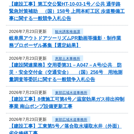
【建設工事】第工交公緊HT-10-03-1号／公共 通学路
緊急対策補助 （国）158号 上岡本町工区 歩道整備工
事に関する一般競争入札公告
2026年7月23日更新
観光誘客推進課
岐阜県アウトドアツーリズムPR動画等撮影・制作業
務プロポーザル募集【選定結果】
2026年7月23日更新
恵那土木事務所
【建設関連業務】交用委第31－A047－A号/公共 防
災・安全交付金（交通安全） （国）256号 用地測
量調査等委託に関する一般競争入札公告
2026年7月23日更新
東部広域水道事務所
【建設工事】8債施工可第4号／温室効果ガス排出抑制
事業 南山ポンプ設備更新工事
2026年7月23日更新
東部広域水道事務所
【建設工事】工東第5号／落合取水場取水井（外面）
劣化修繕工事