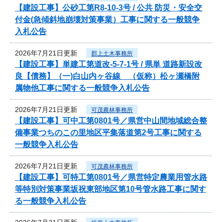
【建設工事】公砂工第R8-10-3号 / 公共 防災・安全交
付金(急傾斜地崩壊対策事業）工事に関する一般競争
入札公告
2026年7月21日更新
郡上土木事務所
【建設工事】単建工第道改-5-7-1号 / 県単 道路新設改
良【債務】（一)白山内ヶ谷線 （仮称）松ヶ瀬橋附
属物他工事に関する一般競争入札公告
2026年7月21日更新
可茂農林事務所
【建設工事】可中工第0801号／県営中山間地域総合整
備事業つちのこの里地区平集落道第2号工事に関する
一般競争入札公告
2026年7月21日更新
可茂農林事務所
【建設工事】可特工第0801号／県営特定農業用管水路
等特別対策事業坂祝東部地区第10号管水路工事に関す
る一般競争入札公告