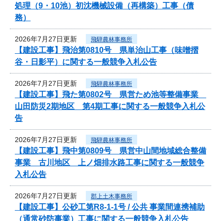
処理（9・10池）初沈機械設備（再構築）工事（債
務）
2026年7月27日更新
飛騨農林事務所
【建設工事】飛治第0810号 県単治山工事（味噌摺
谷・日影平）に関する一般競争入札公告
2026年7月27日更新
飛騨農林事務所
【建設工事】飛た第0802号 県営ため池等整備事業
山田防災2期地区 第4期工事に関する一般競争入札公
告
2026年7月27日更新
飛騨農林事務所
【建設工事】飛中第0809号 県営中山間地域総合整備
事業 古川地区 上ノ畑排水路工事に関する一般競争
入札公告
2026年7月27日更新
郡上土木事務所
【建設工事】公砂工第R8-1-1号 / 公共 事業間連携補助
（通常砂防事業）工事に関する一般競争入札公告