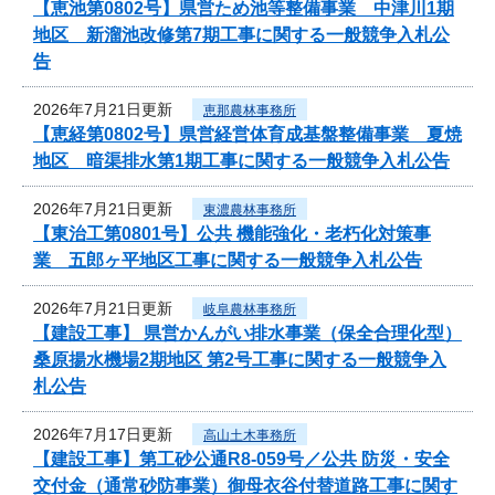
【恵池第0802号】県営ため池等整備事業 中津川1期
地区 新溜池改修第7期工事に関する一般競争入札公
告
2026年7月21日更新
恵那農林事務所
【恵経第0802号】県営経営体育成基盤整備事業 夏焼
地区 暗渠排水第1期工事に関する一般競争入札公告
2026年7月21日更新
東濃農林事務所
【東治工第0801号】公共 機能強化・老朽化対策事
業 五郎ヶ平地区工事に関する一般競争入札公告
2026年7月21日更新
岐阜農林事務所
【建設工事】 県営かんがい排水事業（保全合理化型）
桑原揚水機場2期地区 第2号工事に関する一般競争入
札公告
2026年7月17日更新
高山土木事務所
【建設工事】第工砂公通R8-059号／公共 防災・安全
交付金（通常砂防事業）御母衣谷付替道路工事に関す