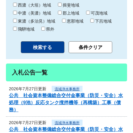
り
西濃（大垣）地域
揖斐地域
中濃（美濃）地域
郡上地域
可茂地域
東濃（多治見）地域
恵那地域
下呂地域
飛騨地域
県外
入札公告一覧
2026年7月27日更新
流域浄水事務所
公共 社会資本整備総合交付金事業（防災・安全）水
処理（9池）反応タンク撹拌機等（再構築）工事（債
務）
2026年7月27日更新
流域浄水事務所
公共 社会資本整備総合交付金事業（防災・安全）水