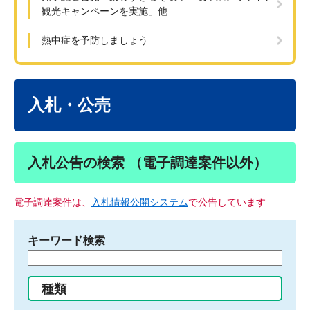
観光キャンペーンを実施」他
熱中症を予防しましょう
本
文
入札・公売
入札公告の検索 （電子調達案件以外）
電子調達案件は、
入札情報公開システム
で公告しています
キーワード検索
検
索
す
種類
る