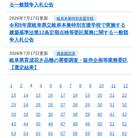
る一般競争入札公告
2026年7月17日更新
岐阜本巣特別支援学校
令和8年度岐阜県立岐阜本巣特別支援学校で実施する
建築基準法第12条定期点検等委託業務に関する一般競
争入札公告
2026年7月17日更新
農産園芸課
岐阜県育成花き品種の需要調査・販売企画等業務委託
【選定結果】
1
2
3
4
5
6
7
8
9
10
11
12
13
14
15
16
17
18
19
20
21
22
23
24
25
26
27
28
29
30
31
32
33
34
35
36
37
38
39
40
41
42
43
44
45
46
47
48
49
50
51
52
53
54
55
56
57
58
59
60
61
62