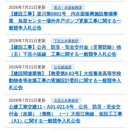
2026年7月21日更新
里川・水産振興課
【建設工事】里川第0801号 内水面振興施設整備事
業 魚苗センター場外井戸ポンプ更新工事に関する一
般競争入札公告
2026年7月21日更新
下呂土木事務所
【建設工事】公共 防災・安全交付金（災害防除）他
（主）下呂小坂線 工事に関する一般競争入札公告
2026年7月21日更新
公共建築課
【建設関連業務】【教委第8-63号】大垣養老高等学校
動物舎等改築工事の実施設計委託に関する一般競争入
札公告
2026年7月21日更新
大垣土木事務所
公建工第交建11－A01-021-5号 公共 防災・安全交
付金（改築）（債務） （一）大垣江南線 仮設工工事
（A1）に関する一般競争入札公告