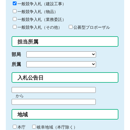
キ
一般競争入札（建設工事）
ー
一般競争入札（物品）
ワ
一般競争入札（業務委託）
ー
ド
一般競争入札（その他）
公募型プロポーザル
を
入
担当所属
力
部局
所属
入札公告日
期
から
間
期
の
間
始
地域
の
ま
終
り
わ
本庁
岐阜地域（本庁除く）