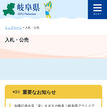
ペ
メ
このページの本文へ
ー
ニ
メ
ジ
ュ
ニ
の
ー
ュ
先
を
ー
頭
飛
トップページ
>
入札・公売
で
ば
す
し
入札・公売
。
て
本
文
へ
重要なお知らせ
知事記者会見「楽しすぎるぞ岐阜！岐阜県アウトドア