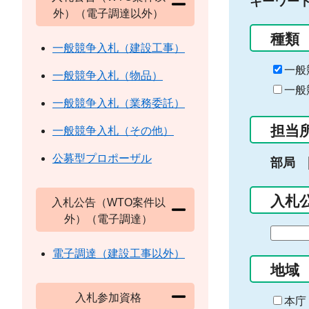
キーワー
外）（電子調達以外）
種類
一般競争入札（建設工事）
一般
一般競争入札（物品）
一般
一般競争入札（業務委託）
担当
一般競争入札（その他）
公募型プロポーザル
部局
入札
入札公告（WTO案件以
外）（電子調達）
期
間
電子調達（建設工事以外）
の
地域
始
入札参加資格
ま
本庁