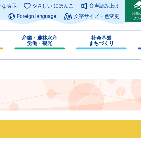
このページの本文へ
がな表示
やさしい にほんご
音声読み上げ
分類
Foreign language
文字サイズ・色変更
さが
産業・農林水産
社会基盤
労働・観光
まちづくり
閉
閉
じ
じ
る
る