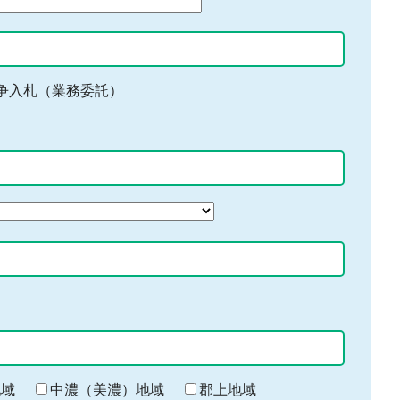
争入札（業務委託）
地域
中濃（美濃）地域
郡上地域