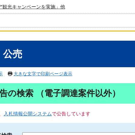
ア観光キャンペーンを実施」他
・公売
示
大きな文字で印刷ページ表示
告の検索 （電子調達案件以外）
、
入札情報公開システム
で公告しています