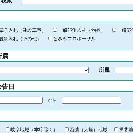
ド検索
検
索
す
る
キ
競争入札（建設工事）
一般競争入札（物品）
一般競
ー
競争入札（その他）
公募型プロポーザル
ワ
ー
所属
ド
を
所属
入
力
公告日
から
期
間
の
終
わ
岐阜地域（本庁除く）
西濃（大垣）地域
揖斐