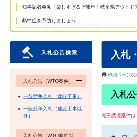
知事記者会見「楽しすぎるぞ岐阜！岐阜県アウトド
熱中症を予防しましょう
本
入札
文
印刷ページ表
入札公告（WTO案件）
入札公
一般競争入札（建設工事）
一般競争入札（建設工事以
電子調達案件は
外）
入札公告（WTO案件以