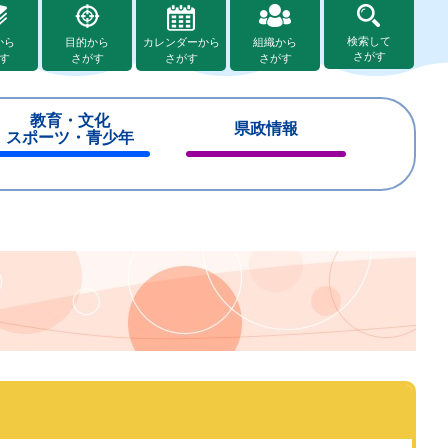
検索して
から
目的から
カレンダーから
組織から
さがす
す
さがす
さがす
さがす
教育・文化
県政情報
スポーツ・青少年
閉
閉
じ
じ
る
る