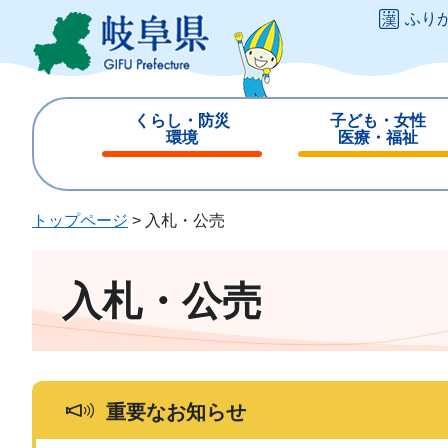
ペ
メ
ふり
ー
ニ
ジ
ュ
の
ー
先
を
くらし・防災
子ども・女性
頭
飛
環境
医療・福祉
で
ば
閉
閉
す
し
じ
じ
。
て
る
る
トップページ
>
入札・公売
本
文
へ
入札・公売
重要なお知らせ