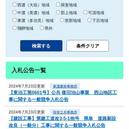
り
西濃（大垣）地域
揖斐地域
中濃（美濃）地域
郡上地域
可茂地域
東濃（多治見）地域
恵那地域
下呂地域
飛騨地域
県外
入札公告一覧
2024年7月23日更新
東濃農林事務所
【東治工第0601号】公共 復旧治山事業 西山地区工
事に関する一般競争入札公告
2024年7月23日更新
揖斐土木事務所
【建設工事】第建工道改3-5-1他号 県単 道路新設
改良（一般分）工事に関する一般競争入札公告