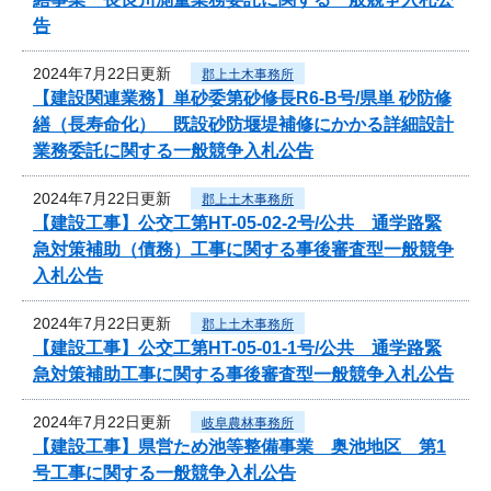
告
2024年7月22日更新
郡上土木事務所
【建設関連業務】単砂委第砂修長R6-B号/県単 砂防修
繕（長寿命化） 既設砂防堰堤補修にかかる詳細設計
業務委託に関する一般競争入札公告
2024年7月22日更新
郡上土木事務所
【建設工事】公交工第HT-05-02-2号/公共 通学路緊
急対策補助（債務）工事に関する事後審査型一般競争
入札公告
2024年7月22日更新
郡上土木事務所
【建設工事】公交工第HT-05-01-1号/公共 通学路緊
急対策補助工事に関する事後審査型一般競争入札公告
2024年7月22日更新
岐阜農林事務所
【建設工事】県営ため池等整備事業 奥池地区 第1
号工事に関する一般競争入札公告