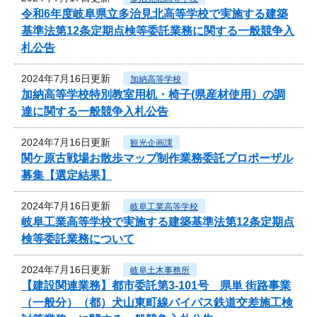
令和6年度岐阜県立多治見北高等学校で実施する建築
基準法第12条定期点検等委託業務に関する一般競争入
札公告
2024年7月16日更新
加納高等学校
加納高等学校特別教室用机・椅子(県産材使用）の調
達に関する一般競争入札公告
2024年7月16日更新
観光企画課
関ケ原古戦場お散歩マップ制作業務委託プロポーザル
募集【選定結果】
2024年7月16日更新
岐阜工業高等学校
岐阜工業高等学校で実施する建築基準法第12条定期点
検等委託業務について
2024年7月16日更新
岐阜土木事務所
【建設関連業務】都市委託第3-101号 県単 街路事業
（一般分）（都）犬山東町線バイパス鉄道交差施工検