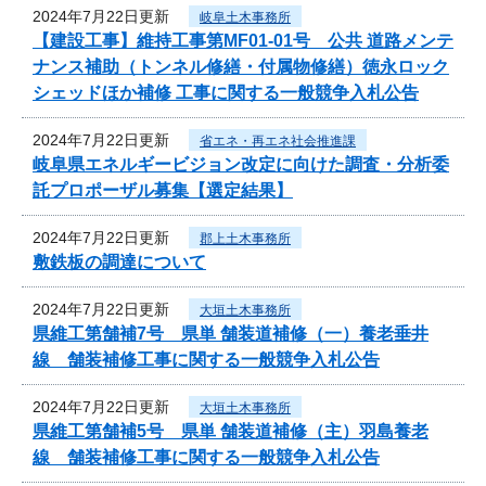
2024年7月22日更新
岐阜土木事務所
【建設工事】維持工事第MF01-01号 公共 道路メンテ
ナンス補助（トンネル修繕・付属物修繕）徳永ロック
シェッドほか補修 工事に関する一般競争入札公告
2024年7月22日更新
省エネ・再エネ社会推進課
岐阜県エネルギービジョン改定に向けた調査・分析委
託プロポーザル募集【選定結果】
2024年7月22日更新
郡上土木事務所
敷鉄板の調達について
2024年7月22日更新
大垣土木事務所
県維工第舗補7号 県単 舗装道補修（一）養老垂井
線 舗装補修工事に関する一般競争入札公告
2024年7月22日更新
大垣土木事務所
県維工第舗補5号 県単 舗装道補修（主）羽島養老
線 舗装補修工事に関する一般競争入札公告