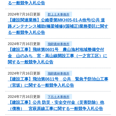
る一般競争入札公告
2024年7月16日更新
郡上土木事務所
【建設関連業務】公維委第MKH05-01-A他号/公共 道
路メンテナンス補助(橋梁補修)(国補正)業務委託に関す
る一般競争入札公告
2024年7月16日更新
飛騨農林事務所
【建設工事】飛林第0601号 農山漁村地域整備交付
金 山のみち 宮・高山線開設工事（一之宮工区）に
関する一般競争入札公告
2024年7月16日更新
飛騨農林事務所
【建設工事】飛治第0611号 公共 緊急予防治山工事
（宮坂）に関する一般競争入札公告
2024年7月16日更新
下呂土木事務所
【建設工事】公共 防災・安全交付金（災害防除）他
（債務） 宮萩原線工事に関する一般競争入札公告