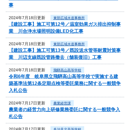
事
2024年7月18日更新
東部広域水道事務所
【建設工事】施工可第12号／温室効果ガス排出抑制事
業 川合浄水場照明設備LED化工事
2024年7月18日更新
東部広域水道事務所
【建設工事】施工可第13号／既設送水管等耐震対策事
業 川辺支線既設管路撤去（舗装復旧）工事
2024年7月18日更新
飛騨高山高等学校
令和6年度 岐阜県立飛騨高山高等学校で実施する建
築基準法第12条定期点検等委託業務に関する一般競争
入札公告
2024年7月17日更新
農業経営課
農業者の経営力向上研修業務委託に関する一般競争入
札公告
2024年7月17日更新
多治見北高等学校