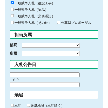
キ
一般競争入札（建設工事）
ー
一般競争入札（物品）
ワ
一般競争入札（業務委託）
ー
ド
一般競争入札（その他）
公募型プロポーザル
を
入
担当所属
力
部局
所属
入札公告日
期
から
間
期
の
間
始
地域
の
ま
終
り
わ
本庁
岐阜地域（本庁除く）