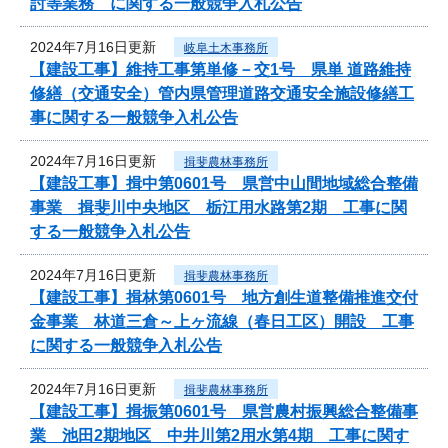
討等業務 に関する一般競争入札公告
2024年7月16日更新
岐阜土木事務所
【建設工事】維持工事第単修－交1号 県単 道路維持
修繕（交通安全）管内県管理道路交通安全施設修繕工
事に関する一般競争入札公告
2024年7月16日更新
揖斐農林事務所
【建設工事】揖中第0601号 県営中山間地域総合整備
事業 揖斐川中央地区 栃江用水路第2期 工事に関
する一般競争入札公告
2024年7月16日更新
揖斐農林事務所
【建設工事】揖林第0601号 地方創生道整備推進交付
金事業 林道三倉～上ヶ流線（春日工区）開設 工事
に関する一般競争入札公告
2024年7月16日更新
揖斐農林事務所
【建設工事】揖振第0601号 県営農村振興総合整備事
業 池田2期地区 中井川第2用水第4期 工事に関す