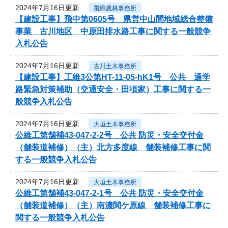
2024年7月16日更新
飛騨農林事務所
【建設工事】飛中第0605号 県営中山間地域総合整備
事業 古川地区 中原田排水路工事に関する一般競争
入札公告
2024年7月16日更新
古川土木事務所
【建設工事】工維3公第HT-11-05-hK1号 公共 通学
路緊急対策補助（交通安全・田頃家）工事に関する一
般競争入札公告
2024年7月16日更新
大垣土木事務所
公維工第舗補43-047-2-2号 公共 防災・安全交付金
（舗装道補修）（主）北方多度線 舗装補修工事に関
する一般競争入札公告
2024年7月16日更新
大垣土木事務所
公維工第舗補43-047-2-1号 公共 防災・安全交付金
（舗装道補修）（主）南濃関ケ原線 舗装補修工事に
関する一般競争入札公告