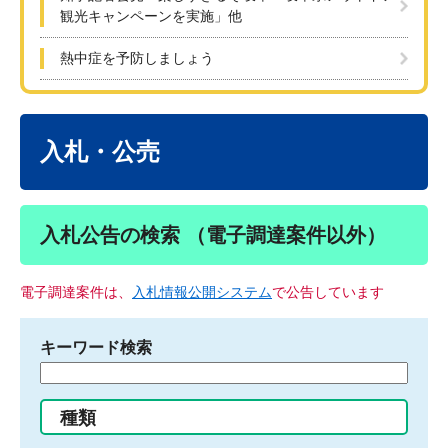
観光キャンペーンを実施」他
熱中症を予防しましょう
本
文
入札・公売
入札公告の検索 （電子調達案件以外）
電子調達案件は、
入札情報公開システム
で公告しています
キーワード検索
検
索
す
種類
る