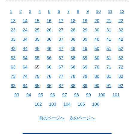
1
2
3
4
5
6
7
8
9
10
11
12
13
14
15
16
17
18
19
20
21
22
23
24
25
26
27
28
29
30
31
32
33
34
35
36
37
38
39
40
41
42
43
44
45
46
47
48
49
50
51
52
53
54
55
56
57
58
59
60
61
62
63
64
65
66
67
68
69
70
71
72
73
74
75
76
77
78
79
80
81
82
83
84
85
86
87
88
89
90
91
92
93
94
95
96
97
98
99
100
101
102
103
104
105
106
前のページへ
次のページへ