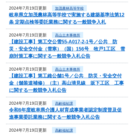
2024年7月19日更新
加茂農林高等学校
岐阜県立加茂農林高等学校で実施する建築基準法第12
条 定期点検等委託業務に関する一般競争入札
2024年7月19日更新
高山土木事務所
【建設工事】第工交公雪55-A017-2-1号／公共 防
災・安全交付金（雪寒）（国）156号 牧戸1工区 雪
崩対策工事に関する一般競争入札公告
2024年7月19日更新
高山土木事務所
【建設工事】第工維公舗1号／公共 防災・安全交付
金（舗装道補修）（主）高山清見線 坂下工区 工事
に関する一般競争入札公告
2024年7月19日更新
高齢福祉課
令和6年度岐阜県介護人材育成事業者認定制度普及促
進事業委託業務に関する一般競争入札公告
2024年7月19日更新
高齢福祉課