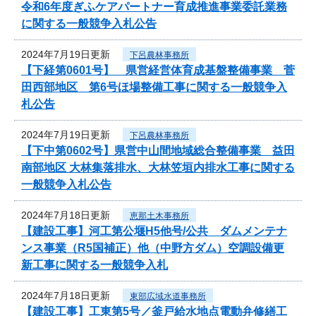
令和6年度ぎふケアパートナー育成推進事業委託業務
に関する一般競争入札公告
2024年7月19日更新
下呂農林事務所
【下経第0601号】 県営経営体育成基盤整備事業 菅
田西部地区 第6号ほ場整備工事に関する一般競争入
札公告
2024年7月19日更新
下呂農林事務所
【下中第0602号】県営中山間地域総合整備事業 益田
南部地区 大林集落排水、大林笠垣内排水工事に関する
一般競争入札公告
2024年7月18日更新
恵那土木事務所
【建設工事】河工第公堰H5他号/公共 ダムメンテナ
ンス事業（R5国補正）他（中野方ダム）空調設備更
新工事に関する一般競争入札
2024年7月18日更新
東部広域水道事務所
【建設工事】工東第5号／釜戸給水地点電動弁修繕工