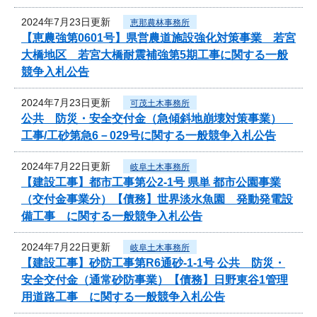
2024年7月23日更新
恵那農林事務所
【恵農強第0601号】県営農道施設強化対策事業 若宮
大橋地区 若宮大橋耐震補強第5期工事に関する一般
競争入札公告
2024年7月23日更新
可茂土木事務所
公共 防災・安全交付金（急傾斜地崩壊対策事業）
工事/工砂第急6－029号に関する一般競争入札公告
2024年7月22日更新
岐阜土木事務所
【建設工事】都市工事第公2-1号 県単 都市公園事業
（交付金事業分）【債務】世界淡水魚園 発動発電設
備工事 に関する一般競争入札公告
2024年7月22日更新
岐阜土木事務所
【建設工事】砂防工事第R6通砂-1-1号 公共 防災・
安全交付金（通常砂防事業）【債務】日野東谷1管理
用道路工事 に関する一般競争入札公告