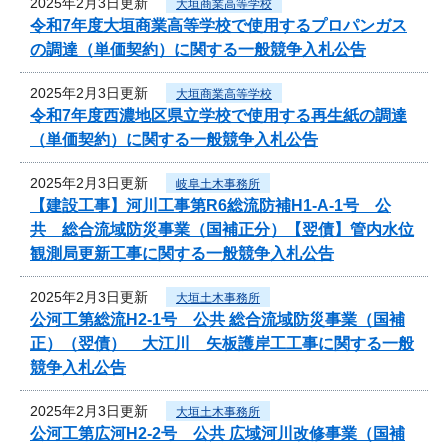
2025年2月3日更新
大垣商業高等学校
令和7年度大垣商業高等学校で使用するプロパンガス
の調達（単価契約）に関する一般競争入札公告
2025年2月3日更新
大垣商業高等学校
令和7年度西濃地区県立学校で使用する再生紙の調達
（単価契約）に関する一般競争入札公告
2025年2月3日更新
岐阜土木事務所
【建設工事】河川工事第R6総流防補H1-A-1号 公
共 総合流域防災事業（国補正分）【翌債】管内水位
観測局更新工事に関する一般競争入札公告
2025年2月3日更新
大垣土木事務所
公河工第総流H2-1号 公共 総合流域防災事業（国補
正）（翌債） 大江川 矢板護岸工工事に関する一般
競争入札公告
2025年2月3日更新
大垣土木事務所
公河工第広河H2-2号 公共 広域河川改修事業（国補