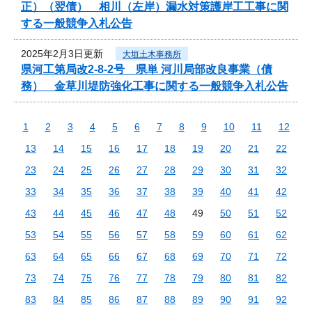
正）（翌債） 相川（左岸）漏水対策護岸工工事に関
する一般競争入札公告
2025年2月3日更新
大垣土木事務所
県河工第局改2-8-2号 県単 河川局部改良事業（債
務） 金草川堤防強化工事に関する一般競争入札公告
1
2
3
4
5
6
7
8
9
10
11
12
13
14
15
16
17
18
19
20
21
22
23
24
25
26
27
28
29
30
31
32
33
34
35
36
37
38
39
40
41
42
43
44
45
46
47
48
49
50
51
52
53
54
55
56
57
58
59
60
61
62
63
64
65
66
67
68
69
70
71
72
73
74
75
76
77
78
79
80
81
82
83
84
85
86
87
88
89
90
91
92