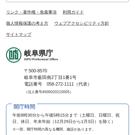
リンク・著作権・免責事項
利用ガイド
個人情報保護の考え方
ウェブアクセシビリティ方針
サイトマップ
岐阜県庁
GIFU Prefectural Office
〒500-8570
岐阜市薮田南2丁目1番1号
電話番号 058-272-1111（代表）
（法人番号4000020210005）
開庁時間
午前8時30分から午後5時15分まで
（土曜日、日曜日、祝
日、休日、年末年始（12月29日から1月3日）を除く）
※一部、開庁時間の異なる機関、施設があります。