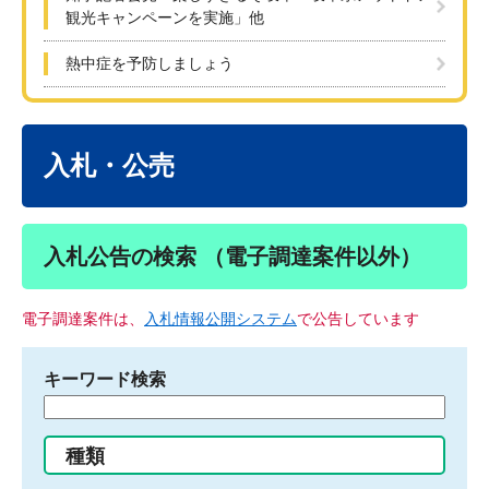
観光キャンペーンを実施」他
熱中症を予防しましょう
本
文
入札・公売
入札公告の検索 （電子調達案件以外）
電子調達案件は、
入札情報公開システム
で公告しています
キーワード検索
検
索
す
種類
る