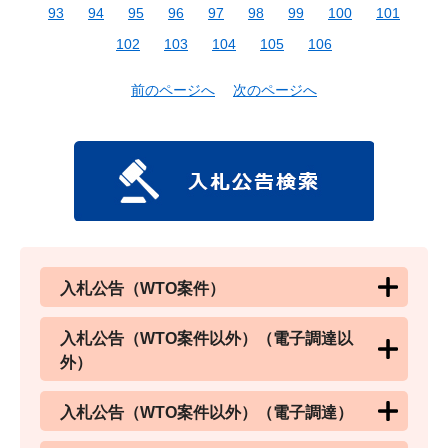
93
94
95
96
97
98
99
100
101
102
103
104
105
106
前のページへ
次のページへ
入札公告（WTO案件）
入札公告（WTO案件以外）（電子調達以
外）
入札公告（WTO案件以外）（電子調達）