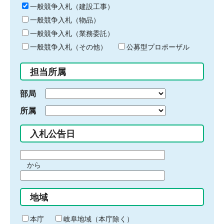
キ
一般競争入札（建設工事）
ー
一般競争入札（物品）
ワ
一般競争入札（業務委託）
ー
ド
一般競争入札（その他）
公募型プロポーザル
を
入
担当所属
力
部局
所属
入札公告日
期
から
間
期
の
間
始
地域
の
ま
終
り
わ
本庁
岐阜地域（本庁除く）