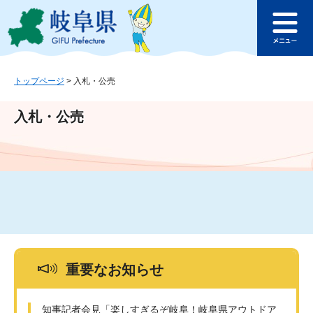
ペ
メ
このページの本文へ
ー
ニ
メ
ジ
ュ
ニ
の
ー
ュ
先
を
ー
頭
飛
トップページ
>
入札・公売
で
ば
す
し
入札・公売
。
て
本
文
へ
重要なお知らせ
知事記者会見「楽しすぎるぞ岐阜！岐阜県アウトドア