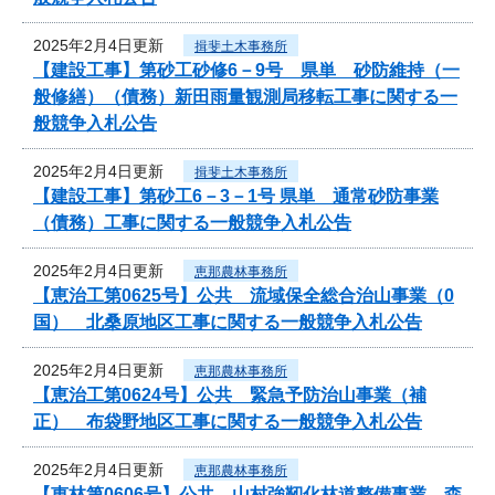
2025年2月4日更新
揖斐土木事務所
【建設工事】第砂工砂修6－9号 県単 砂防維持（一
般修繕）（債務）新田雨量観測局移転工事に関する一
般競争入札公告
2025年2月4日更新
揖斐土木事務所
【建設工事】第砂工6－3－1号 県単 通常砂防事業
（債務）工事に関する一般競争入札公告
2025年2月4日更新
恵那農林事務所
【恵治工第0625号】公共 流域保全総合治山事業（0
国） 北桑原地区工事に関する一般競争入札公告
2025年2月4日更新
恵那農林事務所
【恵治工第0624号】公共 緊急予防治山事業（補
正） 布袋野地区工事に関する一般競争入札公告
2025年2月4日更新
恵那農林事務所
【恵林第0606号】公共 山村強靭化林道整備事業 森