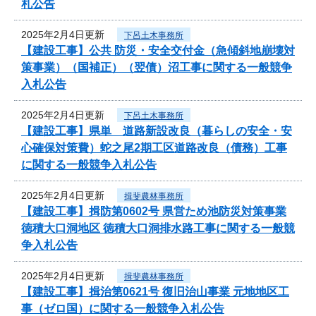
札公告
2025年2月4日更新
下呂土木事務所
【建設工事】公共 防災・安全交付金（急傾斜地崩壊対
策事業）（国補正）（翌債）沼工事に関する一般競争
入札公告
2025年2月4日更新
下呂土木事務所
【建設工事】県単 道路新設改良（暮らしの安全・安
心確保対策費）蛇之尾2期工区道路改良（債務）工事
に関する一般競争入札公告
2025年2月4日更新
揖斐農林事務所
【建設工事】揖防第0602号 県営ため池防災対策事業
徳積大口洞地区 徳積大口洞排水路工事に関する一般競
争入札公告
2025年2月4日更新
揖斐農林事務所
【建設工事】揖治第0621号 復旧治山事業 元地地区工
事（ゼロ国）に関する一般競争入札公告