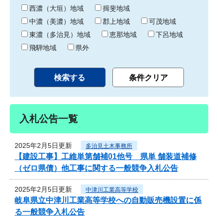
り
西濃（大垣）地域
揖斐地域
中濃（美濃）地域
郡上地域
可茂地域
東濃（多治見）地域
恵那地域
下呂地域
飛騨地域
県外
入札公告一覧
2025年2月5日更新
多治見土木事務所
【建設工事】工維単第舗補01他号 県単 舗装道補修
（ゼロ県債）他工事に関する一般競争入札公告
2025年2月5日更新
中津川工業高等学校
岐阜県立中津川工業高等学校への自動販売機設置に係
る一般競争入札公告