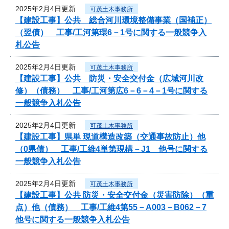
2025年2月4日更新
可茂土木事務所
【建設工事】公共 総合河川環境整備事業（国補正）
（翌債） 工事/工河第環6－1号に関する一般競争入
札公告
2025年2月4日更新
可茂土木事務所
【建設工事】公共 防災・安全交付金（広域河川改
修）（債務） 工事/工河第広6－6－4－1号に関する
一般競争入札公告
2025年2月4日更新
可茂土木事務所
【建設工事】県単 現道構造改築（交通事故防止）他
（0県債） 工事/工維4単第現構－J1 他号に関する
一般競争入札公告
2025年2月4日更新
可茂土木事務所
【建設工事】公共 防災・安全交付金（災害防除）（重
点）他（債務） 工事/工維4第55－A003－B062－7
他号に関する一般競争入札公告