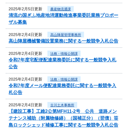
2025年2月5日更新
農産物流通課
清流の国ぎふ地産地消運動推進事業委託業務プロポー
ザル募集
2025年2月4日更新
高山陣屋管理事務所
高山陣屋機械警備設置業務に関する一般競争入札公告
2025年2月4日更新
法務・情報公開課
令和7年度宅配便配達業務委託に関する一般競争入札
公告
2025年2月4日更新
法務・情報公開課
令和7年度メール便配達業務委託に関する一般競争入
札公告
2025年2月4日更新
古川土木事務所
【建設工事】工維2公第MFH11-2号 公共 道路メン
テナンス補助（附属物修繕）（国補正分）（翌債）笹
島ロックシェッド補修工事に関する一般競争入札公告