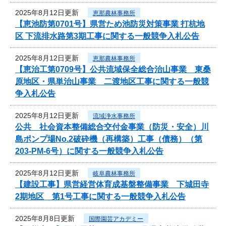
2025年8月12日更新
恵那農林事務所
【恵池防第0701号】県営ため池防災対策事業 打杭地
区 下流排水路第3期工事に関する一般競争入札公告
2025年8月12日更新
恵那農林事務所
【恵治工第0709号】公共流域保全総合治山事業 東桑
原地区・県単治山事業 二渡地区工事に関する一般競
争入札公告
2025年8月12日更新
流域浄水事務所
公共 社会資本整備総合交付金事業（防災・安全）川
島ポンプ場No.2破砕機（再構築）工事（債務）（第
203-PM-6号）に関する一般競争入札公告
2025年8月12日更新
岐阜農林事務所
【建設工事】県営経営体育成基盤整備事業 下城田寺
2期地区 第1号工事に関する一般競争入札公告
2025年8月8日更新
国際園芸アカデミー