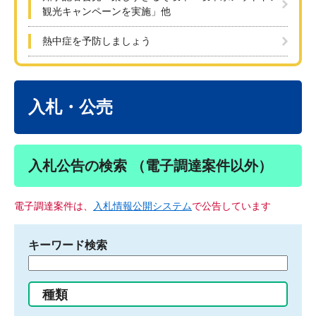
観光キャンペーンを実施」他
熱中症を予防しましょう
本
文
入札・公売
入札公告の検索 （電子調達案件以外）
電子調達案件は、
入札情報公開システム
で公告しています
キーワード検索
検
索
す
種類
る