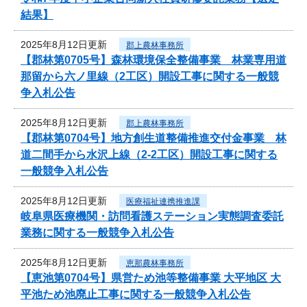
結果】
2025年8月12日更新
郡上農林事務所
【郡林第0705号】森林環境保全整備事業 林業専用道
那留から六ノ里線（2工区）開設工事に関する一般競
争入札公告
2025年8月12日更新
郡上農林事務所
【郡林第0704号】地方創生道整備推進交付金事業 林
道二間手から水沢上線（2-2工区）開設工事に関する
一般競争入札公告
2025年8月12日更新
医療福祉連携推進課
岐阜県医療機関・訪問看護ステーション実態調査委託
業務に関する一般競争入札公告
2025年8月12日更新
恵那農林事務所
【恵池第0704号】県営ため池等整備事業 大平地区 大
平池ため池廃止工事に関する一般競争入札公告