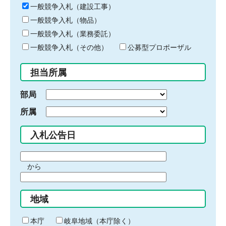
キ
一般競争入札（建設工事）
ー
一般競争入札（物品）
ワ
一般競争入札（業務委託）
ー
ド
一般競争入札（その他）
公募型プロポーザル
を
入
担当所属
力
部局
所属
入札公告日
期
から
間
期
の
間
始
地域
の
ま
終
り
わ
本庁
岐阜地域（本庁除く）