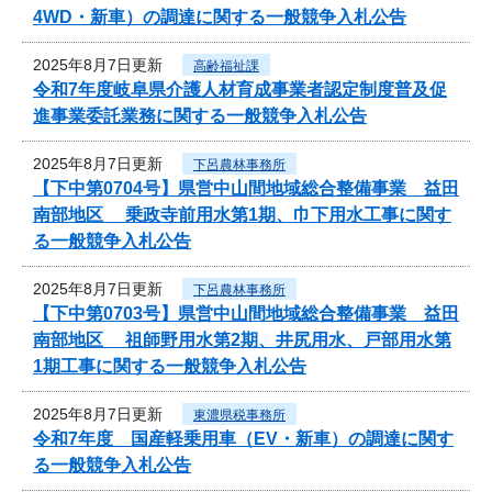
4WD・新車）の調達に関する一般競争入札公告
2025年8月7日更新
高齢福祉課
令和7年度岐阜県介護人材育成事業者認定制度普及促
進事業委託業務に関する一般競争入札公告
2025年8月7日更新
下呂農林事務所
【下中第0704号】県営中山間地域総合整備事業 益田
南部地区 乗政寺前用水第1期、巾下用水工事に関す
る一般競争入札公告
2025年8月7日更新
下呂農林事務所
【下中第0703号】県営中山間地域総合整備事業 益田
南部地区 祖師野用水第2期、井尻用水、戸部用水第
1期工事に関する一般競争入札公告
2025年8月7日更新
東濃県税事務所
令和7年度 国産軽乗用車（EV・新車）の調達に関す
る一般競争入札公告