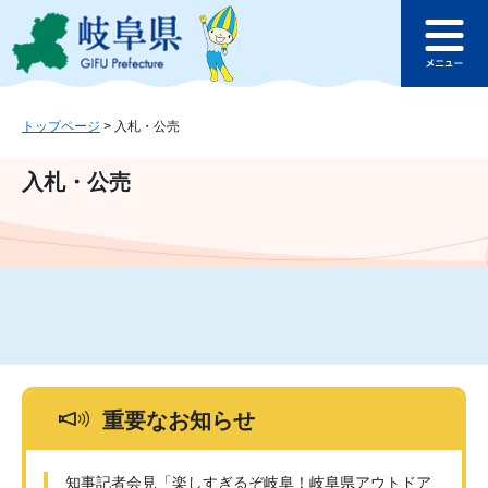
ペ
メ
このページの本文へ
ー
ニ
メ
ジ
ュ
ニ
の
ー
ュ
先
を
ー
頭
飛
トップページ
>
入札・公売
で
ば
す
し
入札・公売
。
て
本
文
へ
重要なお知らせ
知事記者会見「楽しすぎるぞ岐阜！岐阜県アウトドア