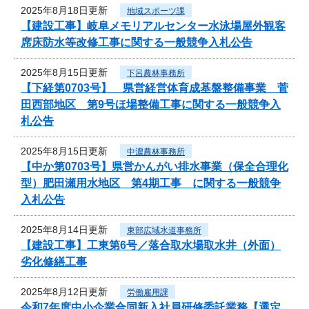
2025年8月18日更新
地域スポーツ課
【建設工事】岐阜メモリアルセンター水泳場屋外観客
席床防水等改修工事に関する一般競争入札公告
2025年8月15日更新
下呂農林事務所
【下経第0703号】 県営経営体育成基盤整備事業 菅
田西部地区 第9号ほ場整備工事に関する一般競争入
札公告
2025年8月15日更新
中濃農林事務所
【中か第0703号】県営かんがい排水事業（保全合理化
型）肥田瀬用水地区 第4期工事 に関する一般競争
入札公告
2025年8月14日更新
東部広域水道事務所
【建設工事】工東第6号／落合取水場取水井（外面）
劣化修繕工事
2025年8月12日更新
労働雇用課
令和7年度中小企業合同新入社員研修委託業務【選定