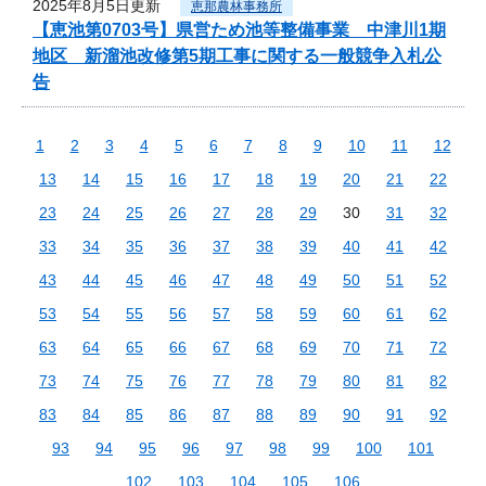
2025年8月5日更新
恵那農林事務所
【恵池第0703号】県営ため池等整備事業 中津川1期
地区 新溜池改修第5期工事に関する一般競争入札公
告
1
2
3
4
5
6
7
8
9
10
11
12
13
14
15
16
17
18
19
20
21
22
23
24
25
26
27
28
29
30
31
32
33
34
35
36
37
38
39
40
41
42
43
44
45
46
47
48
49
50
51
52
53
54
55
56
57
58
59
60
61
62
63
64
65
66
67
68
69
70
71
72
73
74
75
76
77
78
79
80
81
82
83
84
85
86
87
88
89
90
91
92
93
94
95
96
97
98
99
100
101
102
103
104
105
106