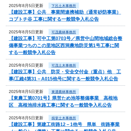
2025年8月5日更新
下呂土木事務所
【建設工事】公共 事業間連携補助（通常砂防事業）
コブトチ谷 工事に関する一般競争入札公告
2025年8月5日更新
可茂農林事務所
【建設工事】可中工第0703号／県営中山間地域総合整
備事業つちのこの里地区西洞農地防災第1号工事に関
する一般競争入札公告
2025年8月5日更新
可茂土木事務所
【建設工事】公共 防災・安全交付金（重点）他 工
事/工維4第31－A015他号に関する一般競争入札公告
2025年8月5日更新
東濃農林事務所
【東農工第0701号】県営ため池等整備事業 高根地
区 高根池排水路工事に関する一般競争入札公告
2025年8月5日更新
揖斐土木事務所
【建設工事】第建工街路12－1他号 県単 街路事業