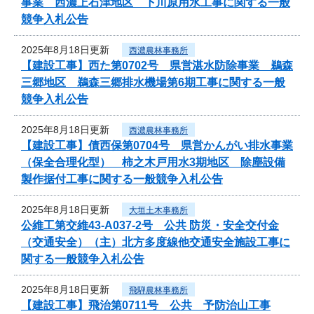
事業 西濃上石津地区 下川原用水工事に関する一般
競争入札公告
2025年8月18日更新
西濃農林事務所
【建設工事】西た第0702号 県営湛水防除事業 鵜森
三郷地区 鵜森三郷排水機場第6期工事に関する一般
競争入札公告
2025年8月18日更新
西濃農林事務所
【建設工事】債西保第0704号 県営かんがい排水事業
（保全合理化型） 柿之木戸用水3期地区 除塵設備
製作据付工事に関する一般競争入札公告
2025年8月18日更新
大垣土木事務所
公維工第交維43-A037-2号 公共 防災・安全交付金
（交通安全）（主）北方多度線他交通安全施設工事に
関する一般競争入札公告
2025年8月18日更新
飛騨農林事務所
【建設工事】飛治第0711号 公共 予防治山工事