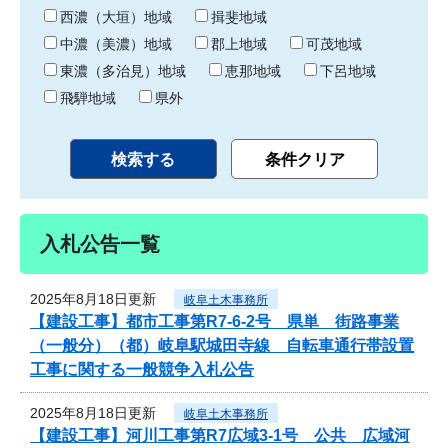
り
西濃（大垣）地域
揖斐地域
中濃（美濃）地域
郡上地域
可茂地域
東濃（多治見）地域
恵那地域
下呂地域
飛騨地域
県外
入札公告一覧
2025年8月18日更新
岐阜土木事務所
【建設工事】都市工事第R7-6-2号 県単 街路事業
（一般分）（都）岐阜駅城田寺線 自転車通行帯設置
工事に関する一般競争入札公告
2025年8月18日更新
岐阜土木事務所
【建設工事】河川工事第R7広域3-1号 公共 広域河