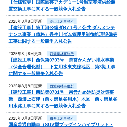
【仕様変更】国際園芸アカデミー1号温室養液供給装
置交換工事に関する一般競争入札公告
2025年8月8日更新
高山土木事務所
【建設工事】第工河公総ダR7-1号／公共 ダムメンテ
ナンス事業（債務）丹生川ダム管理用制御処理設備等
工事に関する一般競争入札公告
2025年8月8日更新
西濃農林事務所
【建設工事】西保第0703号 県営かんがい排水事業
（保全合理化型） 下立用水東支線地区 第3期工事
に関する一般競争入札公告
2025年8月8日更新
西濃農林事務所
【建設工事】西防第0701号 県営ため池防災対策事
業 西濃上石津（前ヶ瀬足谷用水）地区 前ヶ瀬足谷
用水路工事に関する一般競争入札公告
2025年8月8日更新
揖斐土木事務所
国産普通自動車（SUV型プラグインハイブリット・