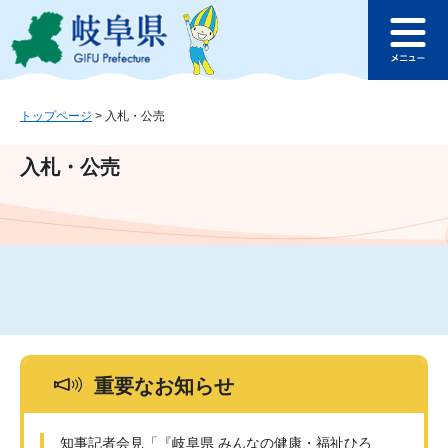
ペ
メ
このページの本文へ
ー
ニ
メ
ジ
ュ
ニ
の
ー
ュ
先
を
ー
頭
飛
トップページ
>
入札・公売
で
ば
す
し
入札・公売
。
て
本
文
へ
重要なお知らせ
知事記者会見「『岐阜県 みんなの健康・福祉ひろ