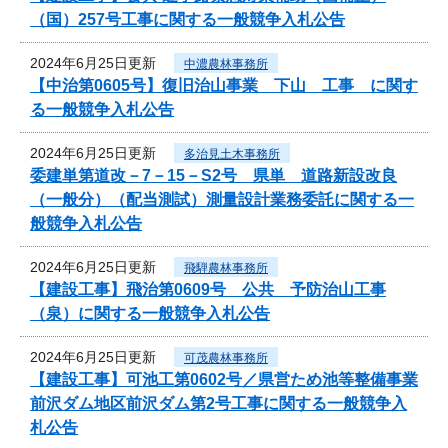
（国）257号工事に関する一般競争入札公告
2024年6月25日更新
中濃農林事務所
【中治第0605号】復旧治山事業 下山 工事 に関す
る一般競争入札公告
2024年6月25日更新
多治見土木事務所
委建単第道改－7－15－S2号 県単 道路新設改良
（一般分）（配当測試）測量設計業務委託に関する一
般競争入札公告
2024年6月25日更新
飛騨農林事務所
【建設工事】飛治第0609号 公共 予防治山工事
（泉）に関する一般競争入札公告
2024年6月25日更新
可茂農林事務所
【建設工事】可池工第0602号／県営ため池等整備事業
前沢ダム地区前沢ダム第2号工事に関する一般競争入
札公告