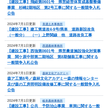
【建設工事】飛経第0601号 県営経営体育成基盤整備
事業 杉崎2期地区 第2号工事に関する一般競争入札
公告
2024年7月1日更新
美濃土木事務所
【建設工事】建工第道改4-9号/県単 道路新設改良
（一般分） （一）上野関線 他 道路改良工事
2024年7月1日更新
西濃農林事務所
【建設工事】西強第0601号 県営農道施設強化対策事
業 関ケ原中部第二期地区 第8期舗装工事に関する
一般競争入札公告
2024年7月1日更新
森林文化アカデミー
森ア工第6号／森林文化アカデミー森の情報センター
及び森の工房照明設備改修工事に関する一般競争入札
公告
2024年7月1日更新
岐阜農林事務所
【建設工事】公共 予防治山事業 車洞に関する一般