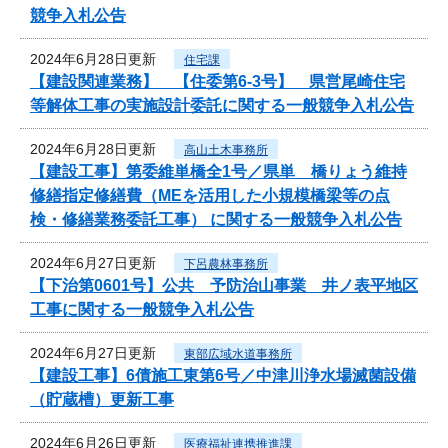
競争入札公告
2024年6月28日更新
住宅課
【建設関連業務】 【住委第6-3号】 県営尾崎住宅
等解体工事の実施設計委託に関する一般競争入札公告
2024年6月28日更新
高山土木事務所
【建設工事】第委維単橋全1号／県単 橋りょう維持
修繕指定修繕費（MEを活用した小規模橋梁等の点
検・修繕業務委託工事） に関する一般競争入札公告
2024年6月27日更新
下呂農林事務所
【下治第0601号】公共 予防治山事業 井ノ表平地区
工事に関する一般競争入札公告
2024年6月27日更新
東部広域水道事務所
【建設工事】6債施工東第6号／中津川浄水場滅菌設備
（貯蔵槽）更新工事
2024年6月26日更新
医療福祉連携推進課