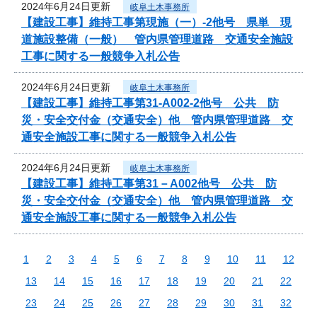
2024年6月24日更新
岐阜土木事務所
【建設工事】維持工事第現施（一）-2他号 県単 現
道施設整備（一般） 管内県管理道路 交通安全施設
工事に関する一般競争入札公告
2024年6月24日更新
岐阜土木事務所
【建設工事】維持工事第31-A002-2他号 公共 防
災・安全交付金（交通安全）他 管内県管理道路 交
通安全施設工事に関する一般競争入札公告
2024年6月24日更新
岐阜土木事務所
【建設工事】維持工事第31－A002他号 公共 防
災・安全交付金（交通安全）他 管内県管理道路 交
通安全施設工事に関する一般競争入札公告
1
2
3
4
5
6
7
8
9
10
11
12
13
14
15
16
17
18
19
20
21
22
23
24
25
26
27
28
29
30
31
32