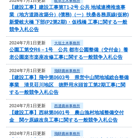
2024年7月1日更新
岐阜土木事務所
【建設工事】建設工事第T1-2号 公共 地域連携推進事
業（地方道路改築分）(債務)（一）扶桑各務原線(仮称)
新愛岐大橋 下部(P2第2期)・仮桟橋 工事に関する一般
競争入札公告
2024年7月1日更新
大垣土木事務所
公園工第交R6－1号 公共 都市公園整備（交付金）養
老公園楽市楽座改修工事に関する一般競争入札公告
2024年7月1日更新
飛騨農林事務所
【建設工事】飛中第0603号 県営中山間地域総合整備
事業 清見荘川地区 徳野用水頭首工第2期工事に関
する一般競争入札公告
2024年7月1日更新
西濃農林事務所
【建設工事】西林第0601号 農山漁村地域整備交付
金 関ケ原線改良工事に関する一般競争入札公告
2024年7月1日更新
飛騨農林事務所