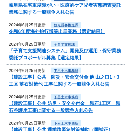
岐阜県在宅重度障がい・医療的ケア児者実態調査委託
業務に関する一般競争入札公告
2024年6月25日更新
観光誘客推進課
令和6年度海外旅行博等出展業務【選定結果】
2024年6月25日更新
子育て支援課
「子育て支援関連システム」開発及び運用・保守業務
委託プロポーザル募集【選定結果】
2024年6月25日更新
下呂土木事務所
【建設工事】公共 防災・安全交付金 他 山之口1・3
工区 落石対策他 工事に関する一般競争入札公告
2024年6月25日更新
下呂土木事務所
【建設工事】公共 防災・安全交付金 黒石1工区 黒
石谷護岸工事に関する一般競争入札公告
2024年6月25日更新
下呂土木事務所
【建設工事】公共 通学路緊急対策補助（国補正）