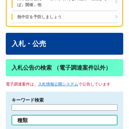
ば』開催」他
熱中症を予防しましょう
本
文
入札・公売
入札公告の検索 （電子調達案件以外）
電子調達案件は、
入札情報公開システム
で公告しています
キーワード検索
検
索
す
種類
る