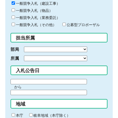
キ
一般競争入札（建設工事）
ー
一般競争入札（物品）
ワ
一般競争入札（業務委託）
ー
ド
一般競争入札（その他）
公募型プロポーザル
を
入
担当所属
力
部局
所属
入札公告日
期
から
間
期
の
間
始
地域
の
ま
終
り
わ
本庁
岐阜地域（本庁除く）