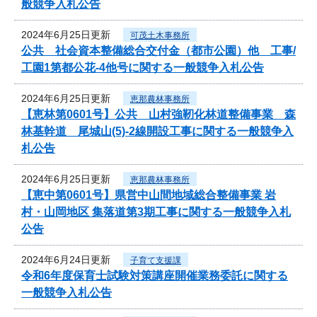
般競争入札公告
2024年6月25日更新
可茂土木事務所
公共 社会資本整備総合交付金（都市公園）他 工事/
工園1第都公花-4他号に関する一般競争入札公告
2024年6月25日更新
恵那農林事務所
【恵林第0601号】公共 山村強靭化林道整備事業 森
林基幹道 尾城山(5)-2線開設工事に関する一般競争入
札公告
2024年6月25日更新
恵那農林事務所
【恵中第0601号】県営中山間地域総合整備事業 岩
村・山岡地区 集落道第3期工事に関する一般競争入札
公告
2024年6月24日更新
子育て支援課
令和6年度保育士試験対策講座開催業務委託に関する
一般競争入札公告