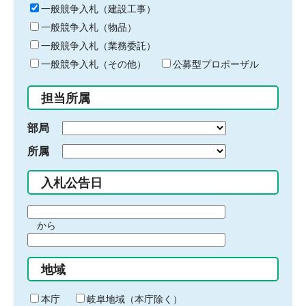
キ
一般競争入札（建設工事）
ー
一般競争入札（物品）
ワ
一般競争入札（業務委託）
ー
ド
一般競争入札（その他）
公募型プロポーザル
を
入
担当所属
力
部局
所属
入札公告日
期
から
間
期
の
間
始
地域
の
ま
終
り
わ
本庁
岐阜地域（本庁除く）