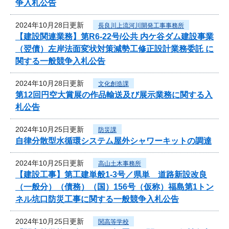
争入札公告
2024年10月28日更新
長良川上流河川開発工事事務所
【建設関連業務】第R6-22号/公共 内ケ谷ダム建設事業
（翌債）左岸法面変状対策減勢工修正設計業務委託 に
関する一般競争入札公告
2024年10月28日更新
文化創造課
第12回円空大賞展の作品輸送及び展示業務に関する入
札公告
2024年10月25日更新
防災課
自律分散型水循環システム屋外シャワーキットの調達
2024年10月25日更新
高山土木事務所
【建設工事】第工建単般1-3号／県単 道路新設改良
（一般分）（債務）（国）156号（仮称）福島第1トン
ネル坑口防災工事に関する一般競争入札公告
2024年10月25日更新
関高等学校