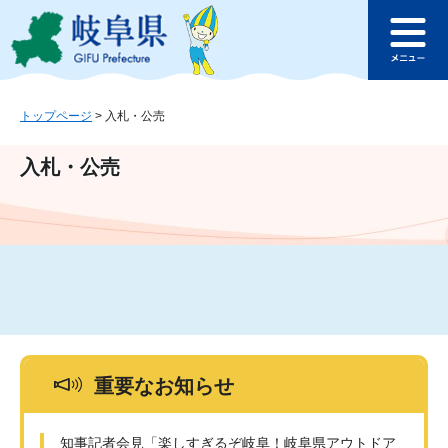
ペ
メ
このページの本文へ
ー
ニ
メ
ジ
ュ
ニ
の
ー
ュ
先
を
ー
頭
飛
トップページ
>
入札・公売
で
ば
す
し
入札・公売
。
て
本
文
へ
重要なお知らせ
知事記者会見「楽しすぎるぞ岐阜！岐阜県アウトドア