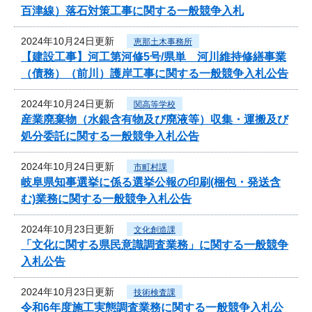
百津線）落石対策工事に関する一般競争入札
2024年10月24日更新
恵那土木事務所
【建設工事】河工第河修5号/県単 河川維持修繕事業
（債務）（前川）護岸工事に関する一般競争入札公告
2024年10月24日更新
関高等学校
産業廃棄物（水銀含有物及び廃液等）収集・運搬及び
処分委託に関する一般競争入札公告
2024年10月24日更新
市町村課
岐阜県知事選挙に係る選挙公報の印刷(梱包・発送含
む)業務に関する一般競争入札公告
2024年10月23日更新
文化創造課
「文化に関する県民意識調査業務」に関する一般競争
入札公告
2024年10月23日更新
技術検査課
令和6年度施工実態調査業務に関する一般競争入札公