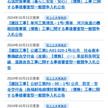
石流対策事業（暮らし安全・安心）（債務）工事 に関
する事後審査型一般競争入札公告
2024年10月21日更新
郡上土木事務所
【建設工事】単河工第清流－1号/ 県単 河川魚道の機
能回復事業（債務）工事に関する事後審査型一般競争
入札公告
2024年10月21日更新
郡上土木事務所
【建設工事】公建工第1-A01-020-1号/公共 社会資本
整備総合交付金（改築）【債務】（一）美並和良明宝
線 道路改良工事に関する事後審査型一般競争入札公
告
2024年10月21日更新
郡上土木事務所
【建設工事】公砂工第R6－90－1号/ 公共 防災・安
全交付金（急傾斜地崩壊対策事業）（債務）工事に関
する事後審査型一般競争入札公告
2024年10月21日更新
郡上土木事務所