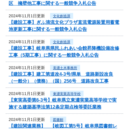
区 擁壁他工事に関する一般競争入札公告
2024年11月1日更新
文化創造課
【建設工事】ぎふ清流文化プラザ直流電源装置用蓄電
池更新工事に関する一般競争入札公告
2024年11月1日更新
文化創造課
【建設工事】岐阜県県民ふれあい会館昇降機設備改修
工事（5期工事）に関する一般競争入札公告
2024年11月1日更新
美濃土木事務所
【建設工事】建工第道改4-3号/県単 道路新設改良
（一般分）（債務）（国）256号 道路改良工事
2024年11月1日更新
東濃実業高等学校
【東実高委第6-3号】岐阜県立東濃実業高等学校で実
施する建築基準法第12条定期点検等委託業務
2024年11月1日更新
図書館
【建設関連業務】 【岐図工第5号】岐阜県図書館レ