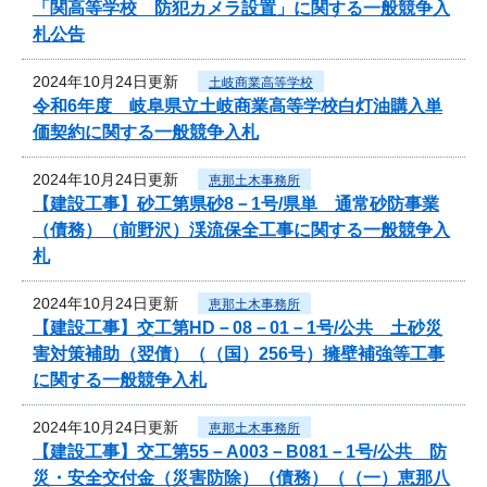
「関高等学校 防犯カメラ設置」に関する一般競争入
札公告
2024年10月24日更新
土岐商業高等学校
令和6年度 岐阜県立土岐商業高等学校白灯油購入単
価契約に関する一般競争入札
2024年10月24日更新
恵那土木事務所
【建設工事】砂工第県砂8－1号/県単 通常砂防事業
（債務）（前野沢）渓流保全工事に関する一般競争入
札
2024年10月24日更新
恵那土木事務所
【建設工事】交工第HD－08－01－1号/公共 土砂災
害対策補助（翌債）（（国）256号）擁壁補強等工事
に関する一般競争入札
2024年10月24日更新
恵那土木事務所
【建設工事】交工第55－A003－B081－1号/公共 防
災・安全交付金（災害防除）（債務）（（一）恵那八