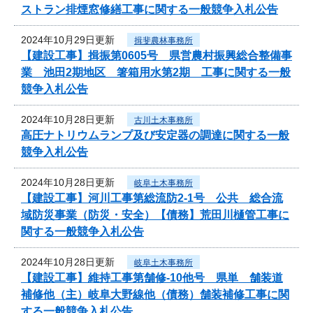
ストラン排煙窓修繕工事に関する一般競争入札公告
2024年10月29日更新
揖斐農林事務所
【建設工事】揖振第0605号 県営農村振興総合整備事
業 池田2期地区 箸箱用水第2期 工事に関する一般
競争入札公告
2024年10月28日更新
古川土木事務所
高圧ナトリウムランプ及び安定器の調達に関する一般
競争入札公告
2024年10月28日更新
岐阜土木事務所
【建設工事】河川工事第総流防2-1号 公共 総合流
域防災事業（防災・安全）【債務】荒田川樋管工事に
関する一般競争入札公告
2024年10月28日更新
岐阜土木事務所
【建設工事】維持工事第舗修-10他号 県単 舗装道
補修他（主）岐阜大野線他（債務）舗装補修工事に関
する一般競争入札公告