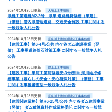
2024年10月28日更新
大垣土木事務所
県維工第道維M2-3号 県単 道路維持修繕（単建）
（債務）管内県管理道路 交通安全施設 工事に関する
一般競争入札公告
2024年10月28日更新
長良川上流河川開発工事事務所
【建設工事】第6-4号/公共 内ケ谷ダム建設事業（翌
債） 工事用道路落石対策工事 に関する一般競争入札
公告
2024年10月28日更新
郡上土木事務所
【建設工事】単河工第河修暮安-3号/県単 河川維持修
繕事業（暮らしの安全・安心確保対策）（債務）工事
に関する事後審査型一般競争入札公告
2024年10月28日更新
長良川上流河川開発工事事務所
【建設関連業務】第R6-25号/公共 内ケ谷ダム建設事業
（翌債） ダム積算資料作成業務委託 に関する一般競