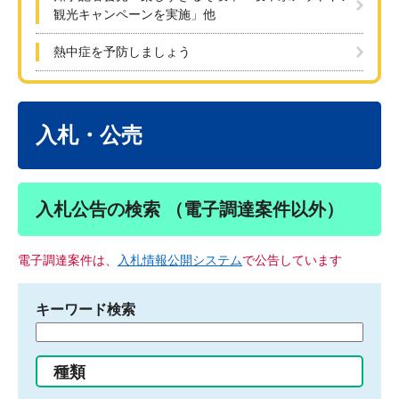
観光キャンペーンを実施」他
熱中症を予防しましょう
本
文
入札・公売
入札公告の検索 （電子調達案件以外）
電子調達案件は、
入札情報公開システム
で公告しています
キーワード検索
検
索
す
種類
る