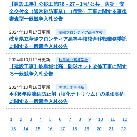
【建設工事】公砂工第R6－27－1号/ 公共 防災・安
全交付金（通常砂防事業）（債務）工事に関する事後
審査型一般競争入札公告
2024年10月17日更新
華陽フロンティア高等学校
岐阜県立華陽フロンティア高等学校校舎移転業務委託
に関する一般競争入札公告
2024年10月17日更新
岐阜城北高等学校
【建設工事】岐阜城北高 防球ネット改修工事に関す
る一般競争入札公告
2024年10月16日更新
美濃土木事務所
令和6年度凍結防止剤（塩化ナトリウム）の単価契約
に関する一般競争入札公告
1
2
3
4
5
6
7
8
9
10
11
12
13
14
15
16
17
18
19
20
21
22