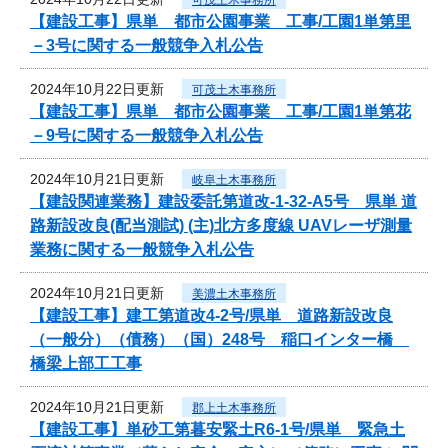
【建設工事】県単 都市公園事業 工事/工園1単第里
－3号に関する一般競争入札公告
2024年10月22日更新
可茂土木事務所
【建設工事】県単 都市公園事業 工事/工園1単第花
－9号に関する一般競争入札公告
2024年10月21日更新
岐阜土木事務所
【建設関連業務】建設委託第道改-1-32-A5号 県単 道
路新設改良(配当測試) (主)北方多度線 UAVレーザ測量
業務に関する一般競争入札公告
2024年10月21日更新
美濃土木事務所
【建設工事】建工第道改4-2号/県単 道路新設改良
（一般分）（債務）（国）248号 稲口インター橋
橋梁上部工工事
2024年10月21日更新
郡上土木事務所
【建設工事】単砂工第暮安緊土R6-1号/県単 緊急土