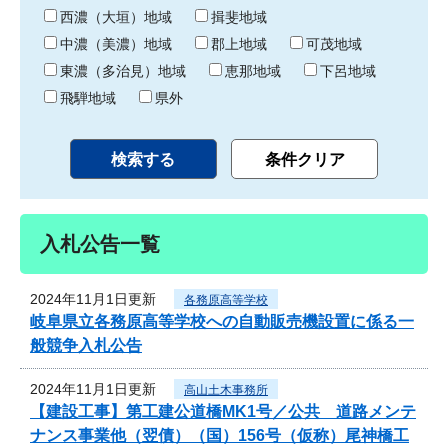
り
西濃（大垣）地域
揖斐地域
中濃（美濃）地域
郡上地域
可茂地域
東濃（多治見）地域
恵那地域
下呂地域
飛騨地域
県外
入札公告一覧
2024年11月1日更新
各務原高等学校
岐阜県立各務原高等学校への自動販売機設置に係る一
般競争入札公告
2024年11月1日更新
高山土木事務所
【建設工事】第工建公道橋MK1号／公共 道路メンテ
ナンス事業他（翌債）（国）156号（仮称）尾神橋工