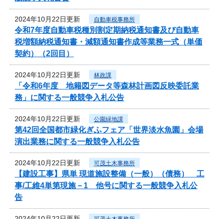
2024年10月22日更新
自動車税事務所
令和7年度自動車税種別割定期納税通知書及び自動車
税増額納税通知書・減額通知書作成等業務一式（単価
契約）（2回目）
2024年10月22日更新
林政課
「令和6年度 地籍図データ等森林計画図反映委託業
務」に関する一般競争入札公告
2024年10月22日更新
公園緑地課
第42回全国都市緑化ぎふフェア「世界淡水魚園」会場
演出業務に関する一般競争入札公告
2024年10月22日更新
可茂土木事務所
【建設工事】県単 現道施設整備（一般）（債務） 工
事/工維4単第現施－1 他号に関する一般競争入札公
告
2024年10月22日更新
可茂土木事務所