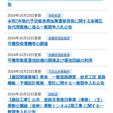
告
2024年10月23日更新
市町村課
令和7年執行予定岐阜県知事選挙啓発に関する各種広
告代理業務に係る一般競争入札公告
2024年10月22日更新
危機管理政策課
可搬型発電機等の調達
2024年10月22日更新
危機管理政策課
可搬型衛星通信設備の調達及び通信回線の利用
2024年10月22日更新
下呂土木事務所
【建設関連業務】県単 一般道路調査 妙見工区 道路
概略・予備設計業務 委託に関する一般競争入札公告
2024年10月22日更新
砂防課
【建設工事】公共 道路災害復旧事業（債務）（主）
乗鞍公園線（仮称）乗鞍トンネル2期工事 に関する一
般競争入札公告