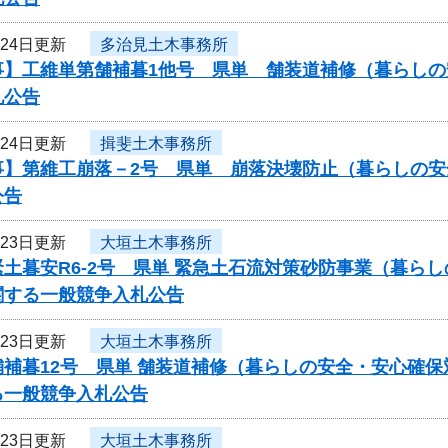
月24日更新
多治見土木事務所
事】工維単第舗補暮1他号 県単 舗装道補修（暮らし
札公告
月24日更新
揖斐土木事務所
事】第維工崩落－2号 県単 崩落決壊防止（暮らしの
公告
月23日更新
大垣土木事務所
土暮安R6-2号 県単 緊急土石流対策砂防事業（暮ら
関する一般競争入札公告
月23日更新
大垣土木事務所
舗補暮12号 県単 舗装道補修（暮らしの安全・安心確
る一般競争入札公告
月23日更新
大垣土木事務所