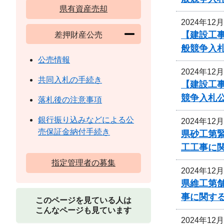
県有資産売却
2024年12
【建設工
差押財産公売
般競争入
公売情報
2024年12
共同入札の手続き
【建設工
競争入札
落札後の注意事項
銀行振り込みなどによる公
2024年12
売保証金納付手続き
県砂工第緊
工工事に
指定管理者の募集
2024年12
県維工第
事に関す
このページを見ている人は
こんなページも見ています
2024年12