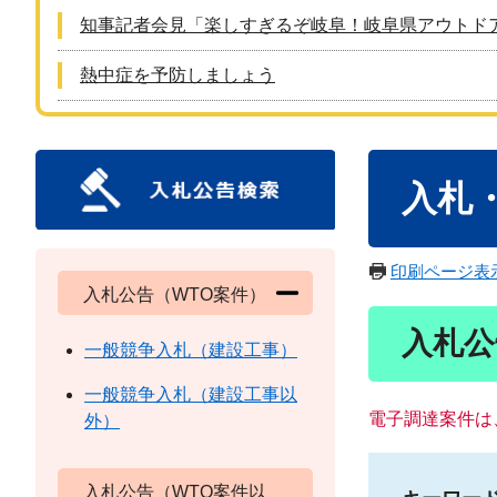
知事記者会見「楽しすぎるぞ岐阜！岐阜県アウトド
熱中症を予防しましょう
本
入札
文
印刷ページ表
入札公告（WTO案件）
入札公
一般競争入札（建設工事）
一般競争入札（建設工事以
電子調達案件は
外）
入札公告（WTO案件以