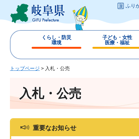
ペ
メ
ふり
ー
ニ
ジ
ュ
の
ー
先
を
くらし・防災
子ども・女性
頭
飛
環境
医療・福祉
で
ば
閉
閉
す
し
じ
じ
。
て
る
る
トップページ
>
入札・公売
本
文
へ
入札・公売
重要なお知らせ