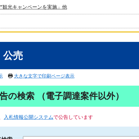
ア観光キャンペーンを実施」他
・公売
示
大きな文字で印刷ページ表示
告の検索 （電子調達案件以外）
、
入札情報公開システム
で公告しています