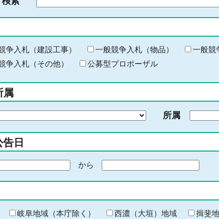
ド検索
検
索
す
る
キ
競争入札（建設工事）
一般競争入札（物品）
一般競
ー
競争入札（その他）
公募型プロポーザル
ワ
ー
所属
ド
を
所属
入
力
公告日
から
期
間
の
終
わ
岐阜地域（本庁除く）
西濃（大垣）地域
揖斐