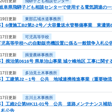
月20日更新
飛騨子ども相談センター
度岐阜県飛騨子ども相談センターで使用する電気調達の
月19日更新
東部広域水道事務所
】6債施工B2第2-2号／大容量送水管整備事業 東濃第
月17日更新
可児高等学校
可児高等学校への自動販売機設置に係る一般競争入札公
月17日更新
揖斐農林事務所
】揖治第0616号 県単治山事業 城ケ峰地区 工事に関
月17日更新
多治見土木事務所
事】工建第J2－1号 公共 地域連携推進事業（重要物
月17日更新
古川土木事務所
】工維2公第MK11-01号 公共 道路メンテナンス
入札公告