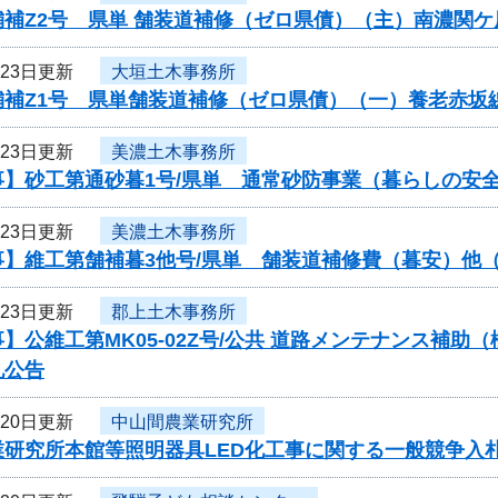
舗補Z2号 県単 舗装道補修（ゼロ県債）（主）南濃関
月23日更新
大垣土木事務所
舗補Z1号 県単舗装道補修（ゼロ県債）（一）養老赤坂
月23日更新
美濃土木事務所
事】砂工第通砂暮1号/県単 通常砂防事業（暮らしの安
月23日更新
美濃土木事務所
】維工第舗補暮3他号/県単 舗装道補修費（暮安）他（
月23日更新
郡上土木事務所
】公維工第MK05-02Z号/公共 道路メンテナンス補
札公告
月20日更新
中山間農業研究所
業研究所本館等照明器具LED化工事に関する一般競争入