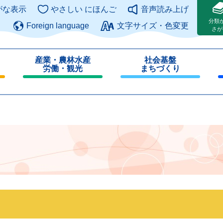
このページの本文へ
がな表示
やさしい にほんご
音声読み上げ
分類
Foreign language
文字サイズ・色変更
さが
産業・農林水産
社会基盤
労働・観光
まちづくり
閉
閉
じ
じ
る
る