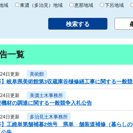
り
地域
東濃（多治見）地域
恵那地域
下呂地域
告一覧
月24日更新
美術館
事】岐阜県美術館第3収蔵庫谷樋修繕工事に関する一般競
月24日更新
美濃土木事務所
資機材の調達に関する一般競争入札公告
月24日更新
多治見土木事務所
事】工維単第舗補暮2他号 県単 舗装道補修（暮らし
札公告