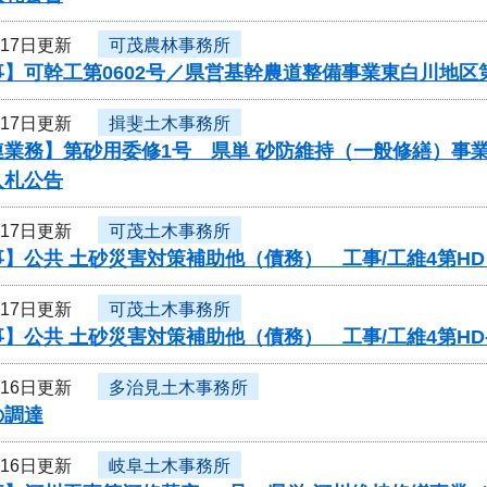
月17日更新
可茂農林事務所
】可幹工第0602号／県営基幹農道整備事業東白川地区
月17日更新
揖斐土木事務所
連業務】第砂用委修1号 県単 砂防維持（一般修繕）事
入札公告
月17日更新
可茂土木事務所
】公共 土砂災害対策補助他（債務） 工事/工維4第HD
月17日更新
可茂土木事務所
】公共 土砂災害対策補助他（債務） 工事/工維4第HD-
月16日更新
多治見土木事務所
の調達
月16日更新
岐阜土木事務所