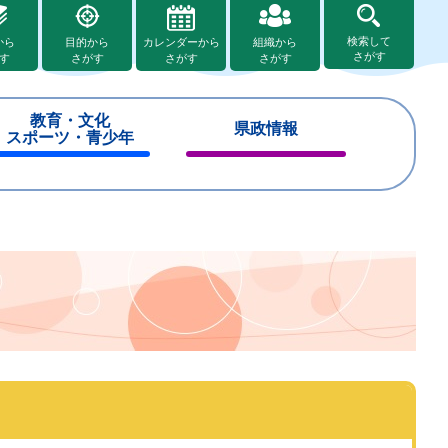
検索して
から
目的から
カレンダーから
組織から
さがす
す
さがす
さがす
さがす
教育・文化
県政情報
スポーツ・青少年
閉
閉
じ
じ
る
る