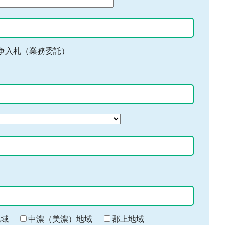
争入札（業務委託）
地域
中濃（美濃）地域
郡上地域