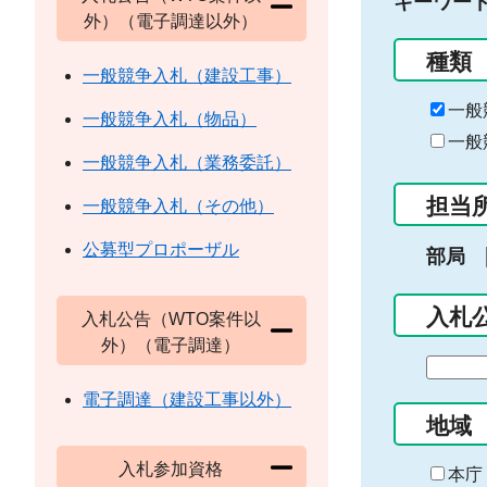
キーワー
外）（電子調達以外）
種類
一般競争入札（建設工事）
一般
一般競争入札（物品）
一般
一般競争入札（業務委託）
担当
一般競争入札（その他）
公募型プロポーザル
部局
入札
入札公告（WTO案件以
外）（電子調達）
期
間
電子調達（建設工事以外）
の
地域
始
入札参加資格
ま
本庁