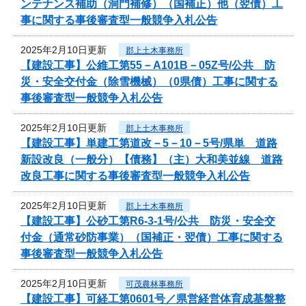
ンテナンス補助（洞門補修）（国補正）他（翌債）工
事に関する事後審査型一般競争入札公告
2025年2月10日更新
郡上土木事務所
【建設工事】公維工第55－A101B－05Z号/公共 防
災・安全交付金（除雪機械）（0県債）工事に関する
事後審査型一般競争入札公告
2025年2月10日更新
郡上土木事務所
【建設工事】単建工第道改－5－10－5号/県単 道路
新設改良（一般分）【債務】（主）大和美並線 道路
改良工事に関する事後審査型一般競争入札公告
2025年2月10日更新
郡上土木事務所
【建設工事】公砂工第R6-3-1号/公共 防災・安全交
付金（通常砂防事業）（国補正・翌債）工事に関する
事後審査型一般競争入札公告
2025年2月10日更新
可茂農林事務所
【建設工事】可経工第0601号／県営経営体育成基盤整