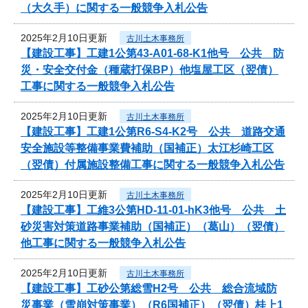
（大久手）に関する一般競争入札公告
2025年2月10日更新
古川土木事務所
【建設工事】工建1公第43-A01-68-K1他号 公共 防
災・安全交付金（種蔵打保BP）他塩屋工区（翌債）
工事に関する一般競争入札公告
2025年2月10日更新
古川土木事務所
【建設工事】工建1公第R6-S4-K2号 公共 道路交通
安全施設等整備事業費補助（国補正）太江杉崎工区
（翌債）付属施設整備工事に関する一般競争入札公告
2025年2月10日更新
古川土木事務所
【建設工事】工維3公第HD-11-01-hK3他号 公共 土
砂災害対策道路事業補助（国補正）（葛山）（翌債）
他工事に関する一般競争入札公告
2025年2月10日更新
古川土木事務所
【建設工事】工砂公第総雪H2号 公共 総合流域防
災事業（雪崩対策事業）（R6国補正）（翌債）桂上1