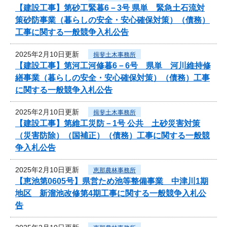
【建設工事】第砂工緊暮6－3号 県単 緊急土石流対
策砂防事業（暮らしの安全・安心確保対策）（債務）
工事に関する一般競争入札公告
2025年2月10日更新
揖斐土木事務所
【建設工事】第河工河修暮6－6号 県単 河川維持修
繕事業（暮らしの安全・安心確保対策）（債務）工事
に関する一般競争入札公告
2025年2月10日更新
揖斐土木事務所
【建設工事】第維工災防－1号 公共 土砂災害対策
（災害防除）（国補正）（債務）工事に関する一般競
争入札公告
2025年2月10日更新
恵那農林事務所
【恵池第0605号】県営ため池等整備事業 中津川1期
地区 新溜池改修第4期工事に関する一般競争入札公
告