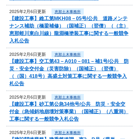
2025年2月6日更新
恵那土木事務所
【建設工事】維工第MKH08－05号/公共 道路メンテ
ナンス補助（橋梁補修）（国補正）（翌債）（（主）
恵那蛭川東白川線）龍淵橋塗装工事に関する一般競争
入札公告
2025年2月6日更新
恵那土木事務所
【建設工事】交工第43－A010－081－補1号/公共 防
災・安全交付金（災害防除）（国補正）（翌債）
（（国）418号）高盛土対策工事に関する一般競争入
札公告
2025年2月6日更新
恵那土木事務所
【建設工事】砂工第公急34他号/公共 防災・安全交
付金（急傾斜地崩壊対策事業）（国補正）（八重洞）
工事に関する一般競争入札公告
2025年2月6日更新
恵那土木事務所