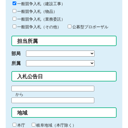
キ
一般競争入札（建設工事）
ー
一般競争入札（物品）
ワ
一般競争入札（業務委託）
ー
ド
一般競争入札（その他）
公募型プロポーザル
を
入
担当所属
力
部局
所属
入札公告日
期
から
間
期
の
間
始
地域
の
ま
終
り
わ
本庁
岐阜地域（本庁除く）