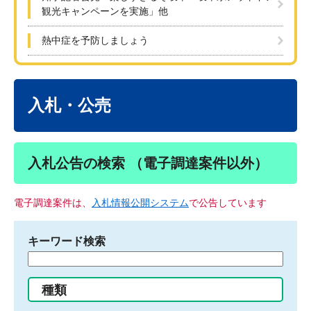
観光キャンペーンを実施」他
熱中症を予防しましょう
本
文
入札・公売
入札公告の検索 （電子調達案件以外）
電子調達案件は、
入札情報公開システム
で公告しています
キーワード検索
検
索
す
種類
る