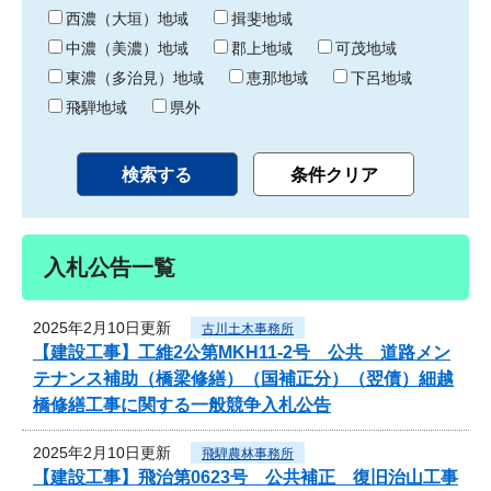
り
西濃（大垣）地域
揖斐地域
中濃（美濃）地域
郡上地域
可茂地域
東濃（多治見）地域
恵那地域
下呂地域
飛騨地域
県外
入札公告一覧
2025年2月10日更新
古川土木事務所
【建設工事】工維2公第MKH11-2号 公共 道路メン
テナンス補助（橋梁修繕）（国補正分）（翌債）細越
橋修繕工事に関する一般競争入札公告
2025年2月10日更新
飛騨農林事務所
【建設工事】飛治第0623号 公共補正 復旧治山工事