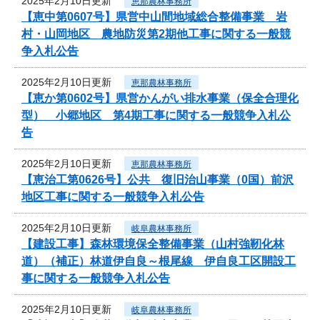
2025年2月10日更新
恵那農林事務所
【恵中第0607号】県営中山間地域総合整備事業 岩
村・山岡地区 農地防災第2期他工事に関する一般競
争入札公告
2025年2月10日更新
恵那農林事務所
【恵か第0602号】県営かんがい排水事業（保全合理化
型） 小郷地区 第4期工事に関する一般競争入札公
告
2025年2月10日更新
恵那農林事務所
【恵治工第0626号】公共 復旧治山事業（0国）前沢
地区工事に関する一般競争入札公告
2025年2月10日更新
岐阜農林事務所
【建設工事】森林環境保全整備事業（山村強靭化林
道）（補正）林道伊自良～根尾線 伊自良工区開設工
事に関する一般競争入札公告
2025年2月10日更新
岐阜農林事務所