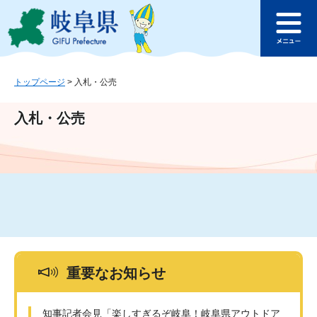
ペ
メ
このページの本文へ
ー
ニ
メ
ジ
ュ
ニ
の
ー
ュ
先
を
ー
頭
飛
トップページ
>
入札・公売
で
ば
す
し
入札・公売
。
て
本
文
へ
重要なお知らせ
知事記者会見「楽しすぎるぞ岐阜！岐阜県アウトドア