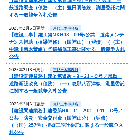
【建設関連業務】建委第道調－恵2－B号／県単 一
般道路調査（債務）（主）豊田明智線 測量委託に関
する一般競争入札公告
2025年2月6日更新
恵那土木事務所
【建設工事】維工第MKH08－09号/公共 道路メンテ
ナンス補助（橋梁補修）（国補正）（翌債）（（主）
中津川南木曽線）釜橋補修工事に関する一般競争入札
公告
2025年2月6日更新
恵那土木事務所
【建設関連業務】建委第道改－8－21－C号／県単
道路新設改良（債務）（一）恵那八百津線 測量委託
に関する一般競争入札公告
2025年2月6日更新
恵那土木事務所
【建設関連業務】建委第R6－11－A01－011－C号／
公共 防災・安全交付金（国補正分）（翌債）
（（国）257号）擁壁工設計委託に関する一般競争入
札公告