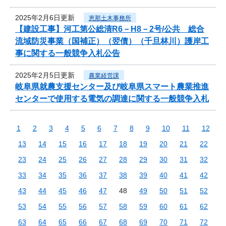
2025年2月6日更新
恵那土木事務所
【建設工事】河工第公総清R6－H8－2号/公共 総合
流域防災事業（国補正）（翌債）（千旦林川）護岸工
事に関する一般競争入札公告
2025年2月5日更新
農業経営課
岐阜県就農支援センター及び岐阜県スマート農業推進
センターで使用する電気の調達に関する一般競争入札
1
2
3
4
5
6
7
8
9
10
11
12
13
14
15
16
17
18
19
20
21
22
23
24
25
26
27
28
29
30
31
32
33
34
35
36
37
38
39
40
41
42
43
44
45
46
47
48
49
50
51
52
53
54
55
56
57
58
59
60
61
62
63
64
65
66
67
68
69
70
71
72