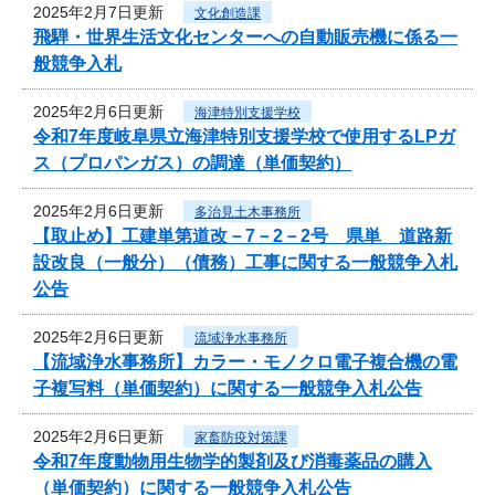
2025年2月7日更新
文化創造課
飛騨・世界生活文化センターへの自動販売機に係る一
般競争入札
2025年2月6日更新
海津特別支援学校
令和7年度岐阜県立海津特別支援学校で使用するLPガ
ス（プロパンガス）の調達（単価契約）
2025年2月6日更新
多治見土木事務所
【取止め】工建単第道改－7－2－2号 県単 道路新
設改良（一般分）（債務）工事に関する一般競争入札
公告
2025年2月6日更新
流域浄水事務所
【流域浄水事務所】カラー・モノクロ電子複合機の電
子複写料（単価契約）に関する一般競争入札公告
2025年2月6日更新
家畜防疫対策課
令和7年度動物用生物学的製剤及び消毒薬品の購入
（単価契約）に関する一般競争入札公告