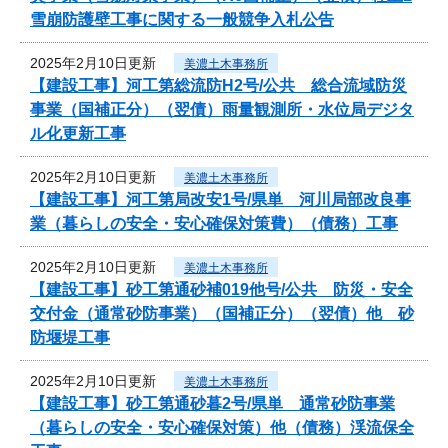
雪崩防護壁工事に関する一般競争入札公告
2025年2月10日更新
美濃土木事務所
【建設工事】河工第総流防H2号/公共 総合流域防災
事業（国補正分）（翌債）雨量観測所・水位局デジタ
ル化更新工事
2025年2月10日更新
美濃土木事務所
【建設工事】河工第局改安1号/県単 河川局部改良事
業（暮らしの安全・安心確保対策費）（債務）工事
2025年2月10日更新
美濃土木事務所
【建設工事】砂工第通砂補019他号/公共 防災・安全
交付金（通常砂防事業）（国補正分）（翌債）他 砂
防堰堤工事
2025年2月10日更新
美濃土木事務所
【建設工事】砂工第通砂暮2号/県単 通常砂防事業
（暮らしの安全・安心確保対策）他（債務）渓流保全