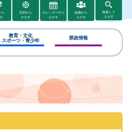
検索して
から
目的から
カレンダーから
組織から
さがす
す
さがす
さがす
さがす
教育・文化
県政情報
スポーツ・青少年
閉
閉
じ
じ
る
る