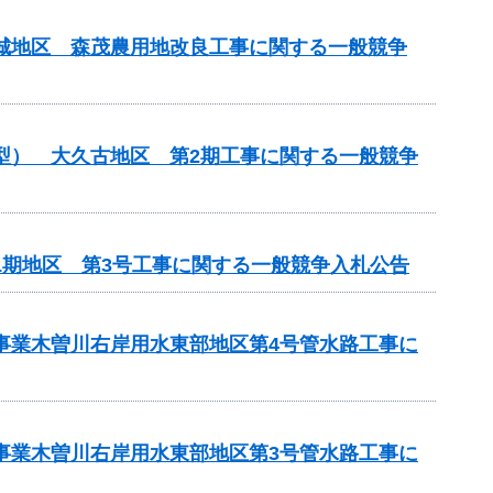
吉城地区 森茂農用地改良工事に関する一般競争
化型） 大久古地区 第2期工事に関する一般競争
1期地区 第3号工事に関する一般競争入札公告
策事業木曽川右岸用水東部地区第4号管水路工事に
策事業木曽川右岸用水東部地区第3号管水路工事に