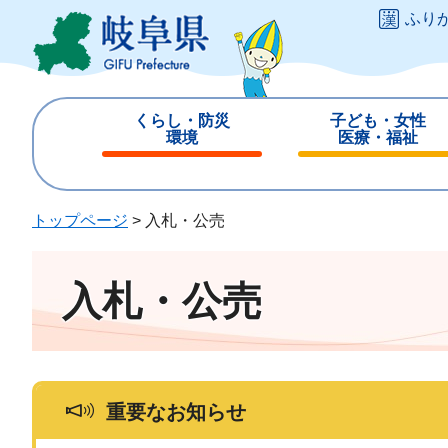
ペ
メ
ふり
ー
ニ
ジ
ュ
の
ー
先
を
くらし・防災
子ども・女性
頭
飛
環境
医療・福祉
で
ば
閉
閉
す
し
じ
じ
。
て
る
る
トップページ
>
入札・公売
本
文
へ
入札・公売
重要なお知らせ