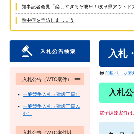
知事記者会見「楽しすぎるぞ岐阜！岐阜県アウトド
熱中症を予防しましょう
本
入札
文
印刷ページ表
入札公告（WTO案件）
入札公
一般競争入札（建設工事）
一般競争入札（建設工事以
電子調達案件は
外）
入札公告（WTO案件以