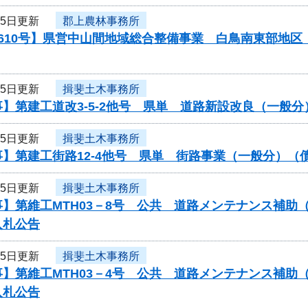
25日更新
郡上農林事務所
0610号】県営中山間地域総合整備事業 白鳥南東部地
25日更新
揖斐土木事務所
】第建工道改3-5-2他号 県単 道路新設改良（一般
25日更新
揖斐土木事務所
事】第建工街路12-4他号 県単 街路事業（一般分）
25日更新
揖斐土木事務所
】第維工MTH03－8号 公共 道路メンテナンス補助（
入札公告
25日更新
揖斐土木事務所
】第維工MTH03－4号 公共 道路メンテナンス補助（
入札公告