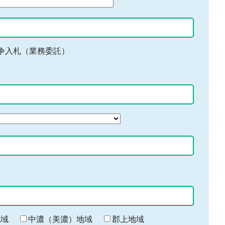
争入札（業務委託）
地域
中濃（美濃）地域
郡上地域