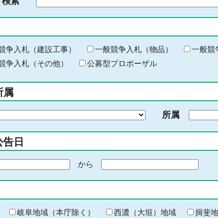
ド検索
検
索
す
る
キ
競争入札（建設工事）
一般競争入札（物品）
一般競
ー
競争入札（その他）
公募型プロポーザル
ワ
ー
所属
ド
を
所属
入
力
公告日
から
期
間
の
終
わ
岐阜地域（本庁除く）
西濃（大垣）地域
揖斐