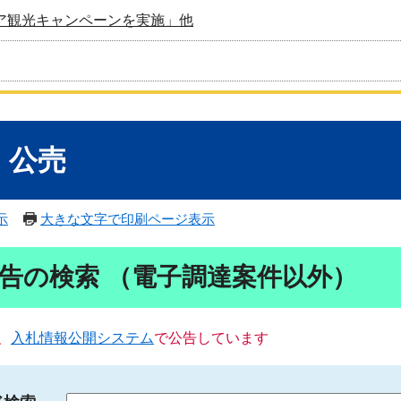
ア観光キャンペーンを実施」他
・公売
示
大きな文字で印刷ページ表示
告の検索 （電子調達案件以外）
、
入札情報公開システム
で公告しています