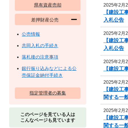
2025年2月
県有資産売却
【建設工
入札公告
差押財産公売
2025年2月
公売情報
【建設工
共同入札の手続き
入札公告
落札後の注意事項
2025年2月
【建設工事
銀行振り込みなどによる公
売保証金納付手続き
2025年2月
【建設工
指定管理者の募集
関する一
2025年2月
このページを見ている人は
【建設工
こんなページも見ています
関する一