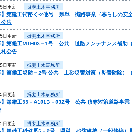
25日更新
揖斐土木事務所
事】第建工街路く-2他号 県単 街路事業（暮らしの安
札公告
25日更新
揖斐土木事務所
】第維工MTH03－1号 公共 道路メンテナンス補助（
入札公告
25日更新
揖斐土木事務所
事】第維工災防－2号 公共 土砂災害対策（災害防除）
25日更新
揖斐土木事務所
】第維工55－A101B－03Z号 公共 積寒対策道路
告
25日更新
揖斐土木事務所
事】第砂工砂修長6－2号 県単 砂防維持（一般修繕）