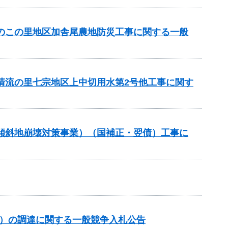
ちのこの里地区加舎尾農地防災工事に関する一般
と清流の里七宗地区上中切用水第2号他工事に関す
急傾斜地崩壊対策事業）（国補正・翌債）工事に
約）の調達に関する一般競争入札公告