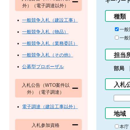
キーワー
外）（電子調達以外）
種類
一般競争入札（建設工事）
一般
一般競争入札（物品）
一般
一般競争入札（業務委託）
担当
一般競争入札（その他）
公募型プロポーザル
部局
入札
入札公告（WTO案件以
外）（電子調達）
期
間
電子調達（建設工事以外）
の
地域
始
入札参加資格
ま
本庁