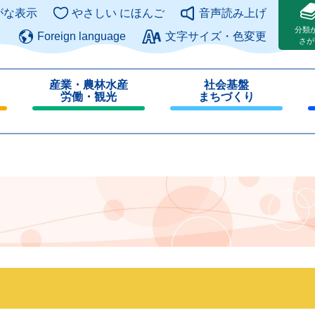
このページの本文へ
がな表示
やさしい にほんご
音声読み上げ
分類
Foreign language
文字サイズ・色変更
さが
産業・農林水産
社会基盤
労働・観光
まちづくり
閉
閉
じ
じ
る
る