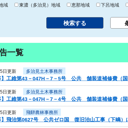
り
地域
東濃（多治見）地域
恵那地域
下呂地域
告一覧
25日更新
多治見土木事務所
】工維第43－047H－7－5号 公共 舗装道補修費
25日更新
多治見土木事務所
】工維第43－047H－7－4号 公共 舗装道補修費
25日更新
飛騨農林事務所
事】飛治第0627号 公共ゼロ国 復旧治山工事（下嶋