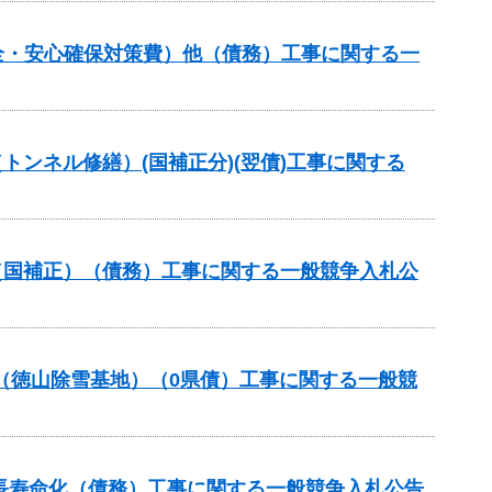
全・安心確保対策費）他（債務）工事に関する一
トンネル修繕）(国補正分)(翌債)工事に関する
（国補正）（債務）工事に関する一般競争入札公
事業（徳山除雪基地）（0県債）工事に関する一般競
長寿命化（債務）工事に関する一般競争入札公告