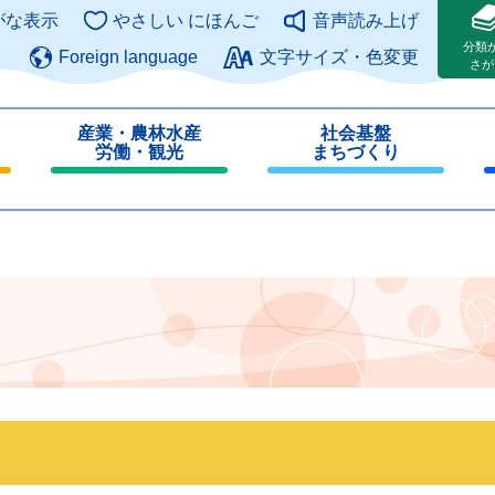
このページの本文へ
がな表示
やさしい にほんご
音声読み上げ
分類
Foreign language
文字サイズ・色変更
さが
産業・農林水産
社会基盤
労働・観光
まちづくり
閉
閉
じ
じ
る
る