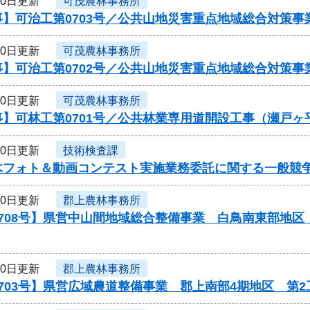
10日更新
可茂農林事務所
事】可治工第0703号／公共山地災害重点地域総合対策
10日更新
可茂農林事務所
事】可治工第0702号／公共山地災害重点地域総合対策
10日更新
可茂農林事務所
事】可林工第0701号／公共林業専用道開設工事（瀬戸
10日更新
技術検査課
木フォト＆動画コンテスト実施業務委託に関する一般競
10日更新
郡上農林事務所
708号】県営中山間地域総合整備事業 白鳥南東部地区
10日更新
郡上農林事務所
703号】県営広域農道整備事業 郡上南部4期地区 第2