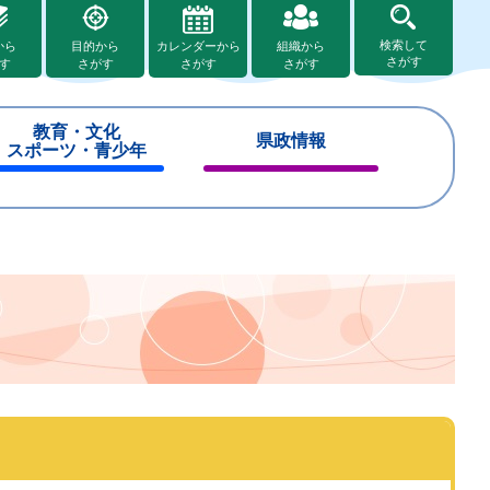
検索して
から
目的から
カレンダーから
組織から
さがす
す
さがす
さがす
さがす
教育・文化
県政情報
スポーツ・青少年
閉
閉
じ
じ
る
る