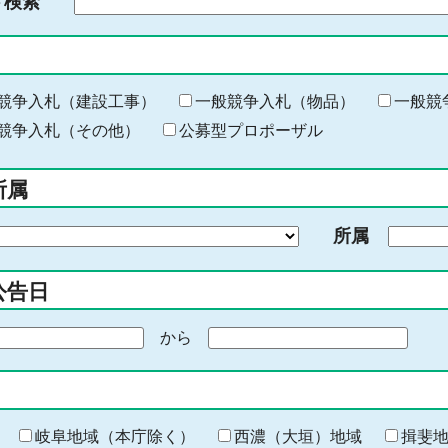
ド検索
検
索
す
る
キ
競争入札（建設工事）
一般競争入札（物品）
一般競
ー
競争入札（その他）
公募型プロポーザル
ワ
ー
所属
ド
を
所属
入
力
公告日
から
期
間
の
終
わ
岐阜地域（本庁除く）
西濃（大垣）地域
揖斐