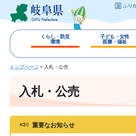
ペ
メ
ふり
ー
ニ
ジ
ュ
の
ー
先
を
くらし・防災
子ども・女性
頭
飛
環境
医療・福祉
で
ば
閉
閉
す
し
じ
じ
。
て
る
る
トップページ
>
入札・公売
本
文
へ
入札・公売
重要なお知らせ