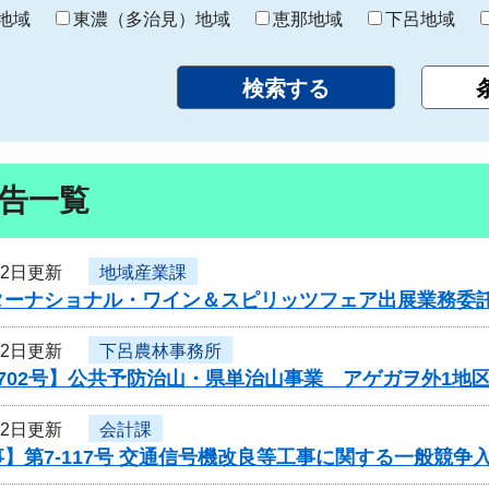
り
地域
東濃（多治見）地域
恵那地域
下呂地域
告一覧
12日更新
地域産業課
ターナショナル・ワイン＆スピリッツフェア出展業務委
12日更新
下呂農林事務所
702号】公共予防治山・県単治山事業 アゲガヲ外1地
12日更新
会計課
】第7-117号 交通信号機改良等工事に関する一般競争