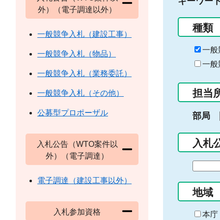
キーワー
外）（電子調達以外）
種類
一般競争入札（建設工事）
一般
一般競争入札（物品）
一般
一般競争入札（業務委託）
担当
一般競争入札（その他）
公募型プロポーザル
部局
入札
入札公告（WTO案件以
外）（電子調達）
期
間
電子調達（建設工事以外）
の
地域
始
入札参加資格
ま
本庁