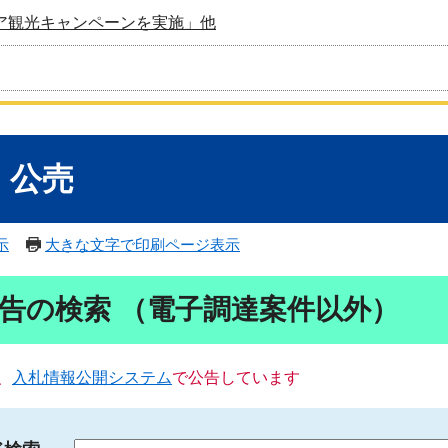
ア観光キャンペーンを実施」他
・公売
示
大きな文字で印刷ページ表示
告の検索 （電子調達案件以外）
、
入札情報公開システム
で公告しています