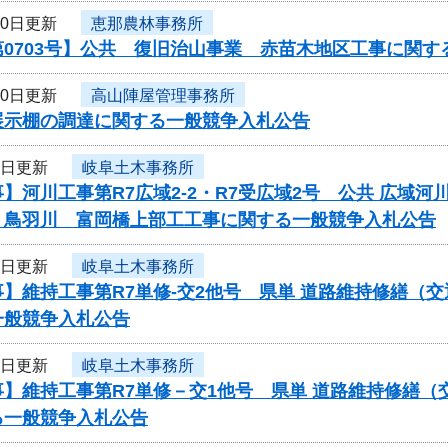
10日更新
恵那農林事務所
0703号】公共 復旧治山事業 赤苗木地区工事に関す
10日更新
高山陣屋管理事務所
展示棚の調達に関する一般競争入札公告
9日更新
岐阜土木事務所
】河川工事第R7広域2-2・R7受広域2号 公共 広域
 鳥羽川 富岡橋上部工工事に関する一般競争入札公告
9日更新
岐阜土木事務所
】維持工事第R7単修-交2他号 県単 道路維持修繕（
一般競争入札公告
9日更新
岐阜土木事務所
】維持工事第R7単修－交1他号 県単 道路維持修繕（
る一般競争入札公告