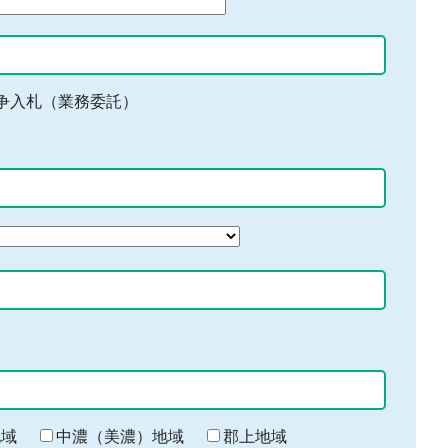
争入札（業務委託）
地域
中濃（美濃）地域
郡上地域