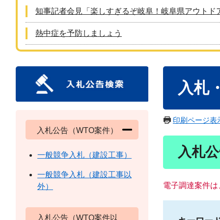
知事記者会見「楽しすぎるぞ岐阜！岐阜県アウトド
熱中症を予防しましょう
本
入札
文
印刷ページ表
入札公告（WTO案件）
入札公
一般競争入札（建設工事）
一般競争入札（建設工事以
電子調達案件は
外）
入札公告（WTO案件以