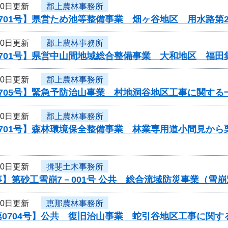
10日更新
郡上農林事務所
701号】県営ため池等整備事業 畑ヶ谷地区 用水路第
10日更新
郡上農林事務所
0701号】県営中山間地域総合整備事業 大和地区 福田
10日更新
郡上農林事務所
705号】緊急予防治山事業 村地洞谷地区工事に関する
10日更新
郡上農林事務所
0701号】森林環境保全整備事業 林業専用道小間見か
10日更新
揖斐土木事務所
】第砂工雪崩7－001号 公共 総合流域防災事業（雪
10日更新
恵那農林事務所
0704号】公共 復旧治山事業 蛇引谷地区工事に関す