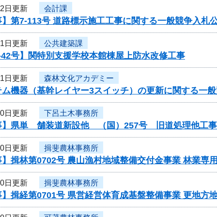
12日更新
会計課
】第7-113号 道路標示施工工事に関する一般競争入札
11日更新
公共建築課
-42号】関特別支援学校本館棟屋上防水改修工事
11日更新
森林文化アカデミー
テム機器（基幹レイヤー3スイッチ）の更新に関する一般
10日更新
下呂土木事務所
事】県単 舗装道新設他 （国）257号 旧道処理他工
10日更新
揖斐農林事務所
】揖林第0702号 農山漁村地域整備交付金事業 林業
10日更新
揖斐農林事務所
】揖経第0701号 県営経営体育成基盤整備事業 更地方