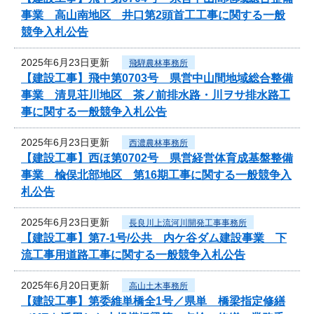
事業 高山南地区 井口第2頭首工工事に関する一般
競争入札公告
2025年6月23日更新
飛騨農林事務所
【建設工事】飛中第0703号 県営中山間地域総合整備
事業 清見荘川地区 茶ノ前排水路・川ヲサ排水路工
事に関する一般競争入札公告
2025年6月23日更新
西濃農林事務所
【建設工事】西ほ第0702号 県営経営体育成基盤整備
事業 楡俣北部地区 第16期工事に関する一般競争入
札公告
2025年6月23日更新
長良川上流河川開発工事事務所
【建設工事】第7-1号/公共 内ケ谷ダム建設事業 下
流工事用道路工事に関する一般競争入札公告
2025年6月20日更新
高山土木事務所
【建設工事】第委維単橋全1号／県単 橋梁指定修繕