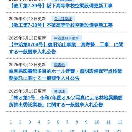
【教工第7-39号】坂下高等学校空調設備更新工事
2025年6月13日更新
公共建築課
【教工第7-38号】不破高等学校空調設備更新工事
2025年6月13日更新
中濃農林事務所
【中治第0704号】復旧治山事業 真寄勢 工事 に関
する一般競争入札公告
2025年6月13日更新
図書館
岐阜県図書館多目的ホール音響・照明設備保守点検業
務委託に関する一般競争入札公告
2025年6月13日更新
林政課
「林オ第1号 令和7年度オルソ写真による林地異動箇
所抽出委託業務」に関する一般競争入札公告
1
2
3
4
5
6
7
8
9
10
11
12
13
14
15
16
17
18
19
20
21
22