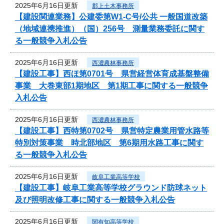
2025年6月16日更新
郡上土木事務所
【建設関連業務】公建委第W1-C号/公共 一般国道改築
（地域連携推進）（国）256号 測量業務委託に関す
る一般競争入札公告
2025年6月16日更新
西濃農林事務所
【建設工事】西ほ第0701号 県営経営体育成基盤整備
事業 大巻東部1期地区 第1期工事に関する一般競争
入札公告
2025年6月16日更新
西濃農林事務所
【建設工事】西特第0702号 県営特定農業用管水路等
特別対策事業 時北部地区 第6期用水路工事に関す
る一般競争入札公告
2025年6月16日更新
岐阜工業高等学校
【建設工事】岐阜工業高等学校グラウンド防球ネット
及び照明改修工事に関する一般競争入札公告
2025年6月16日更新
関有知高等学校