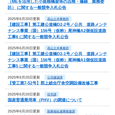
（MEを活用した小規模橋梁等の点検・修繕 業務委
託） に関する一般競争入札公告
2025年6月20日更新
高山土木事務所
【建設工事】第工建公道橋D2-2号／公共 道路メンテ
ナンス事業（国）156号（仮称）尾神橋A2側仮設道路
工事6 に関する一般競争入札公告
2025年6月20日更新
高山土木事務所
【建設工事】第工建公道橋D2-1号／公共 道路メンテ
ナンス事業（国）156号（仮称）尾神橋A1側仮設道路
工事5 に関する一般競争入札公告
2025年6月20日更新
公共建築課
【管工第7-52号】郡上総合庁舎空調設備改修工事
2025年6月20日更新
住宅課
国産普通乗用車（PHV）の調達について
2025年6月20日更新
医療福祉連携推進課