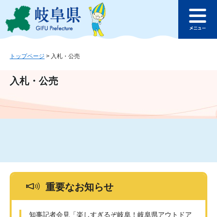
ペ
メ
このページの本文へ
ー
ニ
メ
ジ
ュ
ニ
の
ー
ュ
先
を
ー
頭
飛
トップページ
>
入札・公売
で
ば
す
し
入札・公売
。
て
本
文
へ
重要なお知らせ
知事記者会見「楽しすぎるぞ岐阜！岐阜県アウトドア