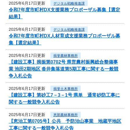
2025年6月17日更新
デジタル戦略推進課
令和7年度市町村DX支援業務プロポーザル募集【選定
結果】
2025年6月17日更新
デジタル戦略推進課
令和7年度市町村DX人材育成支援業務プロポーザル募
集【選定結果】
2025年6月17日更新
揖斐農林事務所
【建設工事】揖振第0702号 県営農村振興総合整備事
業 池田2期地区 沓井集落道第5期工事に関する一般競
争入札公告
2025年6月17日更新
揖斐土木事務所
【建設工事】第砂工7－3－1号 県単 通常砂防工事に
関する一般競争入札公告
2025年6月17日更新
恵那農林事務所
【恵治工第0705号】公共 予防治山事業 地蔵平地区
工事に関する一般競争入札公告