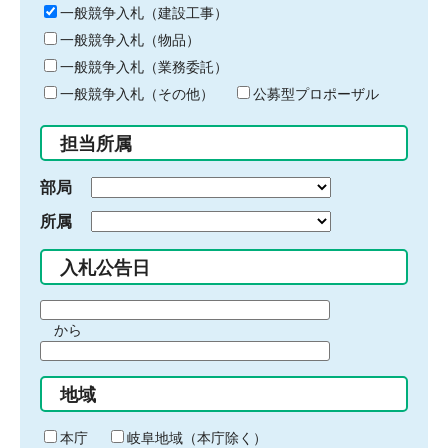
キ
一般競争入札（建設工事）
ー
一般競争入札（物品）
ワ
一般競争入札（業務委託）
ー
ド
一般競争入札（その他）
公募型プロポーザル
を
入
担当所属
力
部局
所属
入札公告日
期
から
間
期
の
間
始
地域
の
ま
終
り
わ
本庁
岐阜地域（本庁除く）