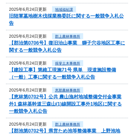
2025年6月24日更新
地域福祉課
旧陸軍墓地樹木伐採業務委託に関する一般競争入札公
告
2025年6月24日更新
郡上農林事務所
【郡治第0706号】復旧治山事業 獅子穴谷地区工事に
関する一般競争入札公告
2025年6月24日更新
揖斐土木事務所
【建設工事】第維工現施71号 県単 現道施設整備
（一般）工事に関する一般競争入札公告
2025年6月24日更新
恵那農林事務所
【恵林第0702号】公共 農山漁村地域整備交付金事業
外1 森林基幹道三森山(1)線開設工事外1地区に関する
一般競争入札公告
2025年6月24日更新
郡上農林事務所
【郡池第0702号】県営ため池等整備事業 上野池地