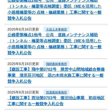
公維委第橋点2他号 公共 道路メンテナンス補助
（トンネル・橋梁等点検調査）委託（MEを活用した
小規模橋梁等の 点検・修繕業務 ）工事に関する一般
競争入札公告
2025年6月16日更新
大垣土木事務所
公維委第橋点1他号 公共 道路メンテナンス補助
（トンネル・橋梁等点検調査）委託（MEを活用した
小規模橋梁等の 点検・修繕業務 ）工事に関する一般
競争入札公告
2025年6月16日更新
飛騨農林事務所
【建設工事】飛中第0702号 県営中山間地域総合整備
事業 清見荘川地区 花の木排水路工事に関する一般
競争入札公告
2025年6月16日更新
西濃農林事務所
【建設工事】西治第0703号 復旧治山事業 初谷地区
工事に関する一般競争入札公告