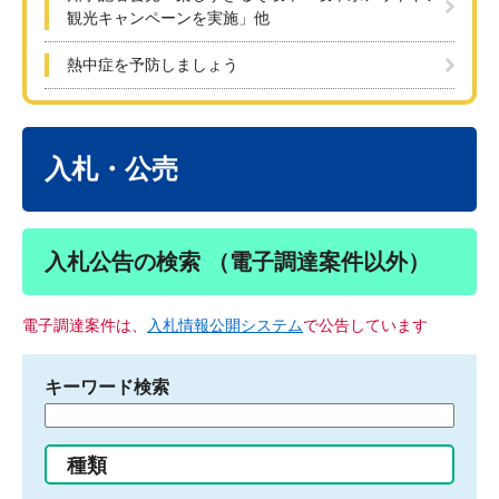
観光キャンペーンを実施」他
熱中症を予防しましょう
本
文
入札・公売
入札公告の検索 （電子調達案件以外）
電子調達案件は、
入札情報公開システム
で公告しています
キーワード検索
検
索
す
種類
る