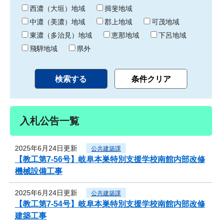
り
西濃（大垣）地域
揖斐地域
中濃（美濃）地域
郡上地域
可茂地域
東濃（多治見）地域
恵那地域
下呂地域
飛騨地域
県外
入札公告一覧
2025年6月24日更新
公共建築課
【教工第7-56号】岐阜本巣特別支援学校南館内部改修
機械設備工事
2025年6月24日更新
公共建築課
【教工第7-54号】岐阜本巣特別支援学校南館内部改修
建築工事