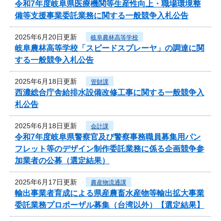
令和7年度岐阜県医療機関等生産性向上・職場環境整
備等支援事業委託業務に関する一般競争入札公告
2025年6月20日更新
岐阜農林高等学校
岐阜農林高等学校「スピードスプレーヤ」の調達に関
する一般競争入札公告
2025年6月18日更新
管財課
西濃総合庁舎給排水設備改修工事に関する一般競争入
札公告
2025年6月18日更新
会計課
令和7年度岐阜県警察官及び警察事務職員募集用パン
フレット等のデザイン制作委託業務に係る企画競争参
加業者の公募（選定結果）
2025年6月17日更新
農産物流通課
輸出事業者育成による県産農畜水産物等輸出拡大事業
委託業務プロポーザル募集（台湾以外）【選定結果】