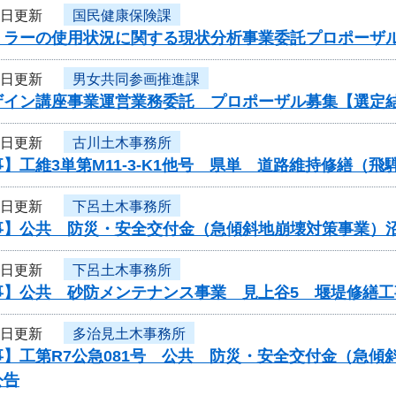
9日更新
国民健康保険課
ミラーの使用状況に関する現状分析事業委託プロポーザ
9日更新
男女共同参画推進課
ザイン講座事業運営業務委託 プロポーザル募集【選定
8日更新
古川土木事務所
】工維3単第M11-3-K1他号 県単 道路維持修繕（
8日更新
下呂土木事務所
事】公共 防災・安全交付金（急傾斜地崩壊対策事業）
8日更新
下呂土木事務所
事】公共 砂防メンテナンス事業 見上谷5 堰堤修繕
8日更新
多治見土木事務所
事】工第R7公急081号 公共 防災・安全交付金（急
公告