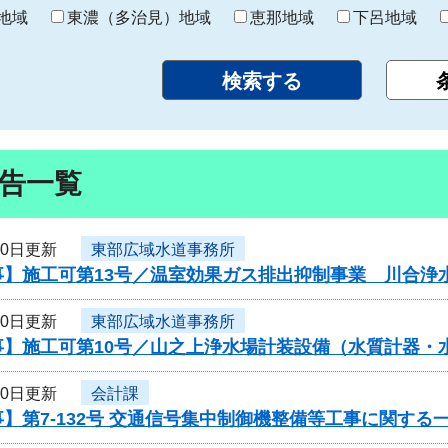
り
地域
東濃（多治見）地域
恵那地域
下呂地域
告一覧
10日更新
東部広域水道事務所
事】施工可第13号／温室効果ガス排出抑制事業 川合浄
10日更新
東部広域水道事務所
事】施工可第10号／山之上浄水場計装設備（水質計器・
10日更新
会計課
】第7-132号 交通信号集中制御機整備等工事に関する