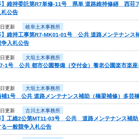
】維持委託第R7単修-11号 県単 道路維持修繕 西荘
入札公告
7日更新
岐阜土木事務所
】維持工事第R7-MK01-01号 公共 道路メンテナン
競争入札公告
7日更新
大垣土木事務所
7-1号 公共 都市公園整備（交付金）養老公園楽市楽
7日更新
大垣土木事務所
橋補1号 公共 道路メンテナンス補助（橋梁補修）多芸
7日更新
古川土木事務所
】工維2公第MT11-03号 公共 道路メンテナンス
する一般競争入札公告