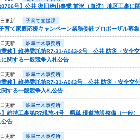
0706号】公共 復旧治山事業 前沢（血洗）地区工事に
7日更新
子育て支援課
度子育て家庭応援キャンペーン業務委託プロポーザル募集
7日更新
岐阜土木事務所
業務】維持委託第R7-31-A043-2号 公共 防災・
託に関する一般競争入札公告
7日更新
岐阜土木事務所
業務】維持委託第R7-31-A043号 公共 防災・安
に関する一般競争入札公告
7日更新
岐阜土木事務所
】維持工事第R7現施-4号 県単 現道施設整備（一般
札公告
7日更新
岐阜土木事務所