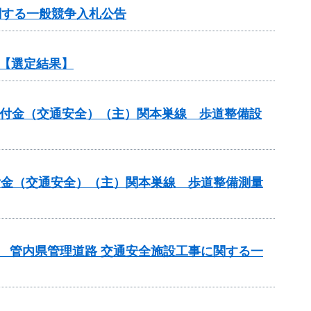
関する一般競争入札公告
【選定結果】
安全交付金（交通安全）（主）関本巣線 歩道整備設
全交付金（交通安全）（主）関本巣線 歩道整備測量
） 管内県管理道路 交通安全施設工事に関する一