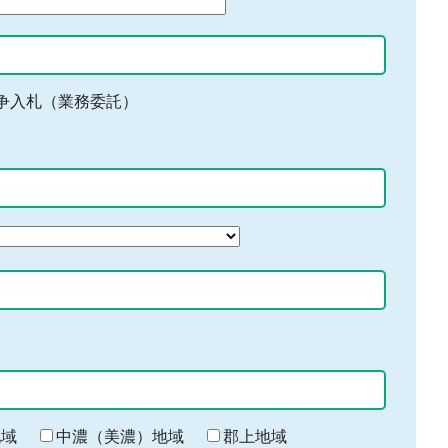
争入札（業務委託）
地域
中濃（美濃）地域
郡上地域