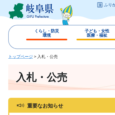
ペ
メ
ふり
ー
ニ
ジ
ュ
の
ー
先
を
くらし・防災
子ども・女性
頭
飛
環境
医療・福祉
で
ば
閉
閉
す
し
じ
じ
。
て
る
る
トップページ
>
入札・公売
本
文
へ
入札・公売
重要なお知らせ