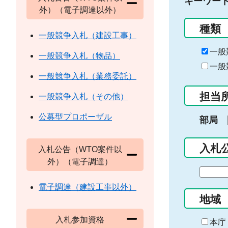
キーワー
外）（電子調達以外）
種類
一般競争入札（建設工事）
一般
一般競争入札（物品）
一般
一般競争入札（業務委託）
担当
一般競争入札（その他）
公募型プロポーザル
部局
入札
入札公告（WTO案件以
外）（電子調達）
期
間
電子調達（建設工事以外）
の
地域
始
入札参加資格
ま
本庁