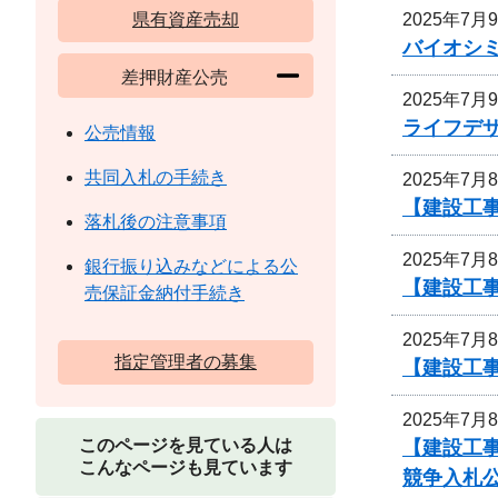
2025年7月
県有資産売却
バイオシ
差押財産公売
2025年7月
ライフデ
公売情報
共同入札の手続き
2025年7月
【建設工事
落札後の注意事項
2025年7月
銀行振り込みなどによる公
【建設工
売保証金納付手続き
2025年7月
指定管理者の募集
【建設工
2025年7月
このページを見ている人は
【建設工
こんなページも見ています
競争入札