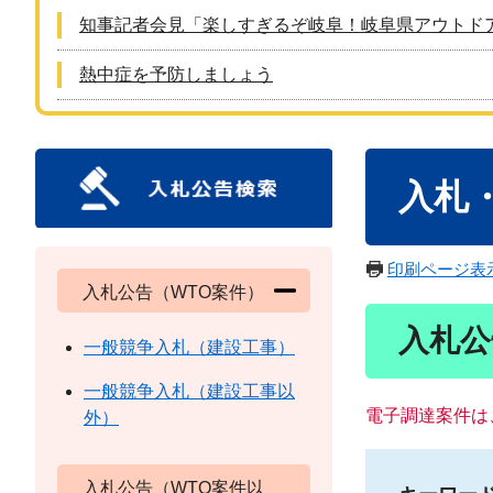
知事記者会見「楽しすぎるぞ岐阜！岐阜県アウトド
熱中症を予防しましょう
本
入札
文
印刷ページ表
入札公告（WTO案件）
入札公
一般競争入札（建設工事）
一般競争入札（建設工事以
電子調達案件は
外）
入札公告（WTO案件以