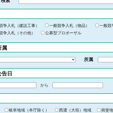
ド検索
検
索
す
る
キ
競争入札（建設工事）
一般競争入札（物品）
一般競
ー
競争入札（その他）
公募型プロポーザル
ワ
ー
所属
ド
を
所属
入
力
公告日
から
期
間
の
終
わ
岐阜地域（本庁除く）
西濃（大垣）地域
揖斐