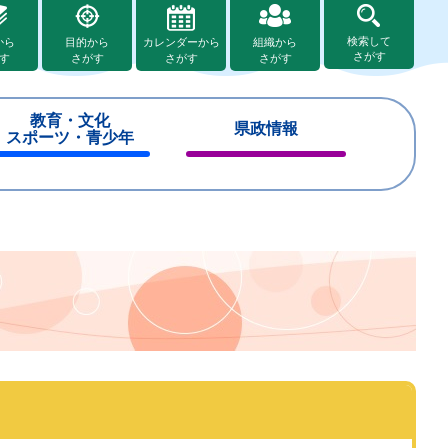
検索して
から
目的から
カレンダーから
組織から
さがす
す
さがす
さがす
さがす
教育・文化
県政情報
スポーツ・青少年
閉
閉
じ
じ
る
る