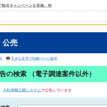
ア観光キャンペーンを実施」他
・公売
示
大きな文字で印刷ページ表示
告の検索 （電子調達案件以外）
、
入札情報公開システム
で公告しています