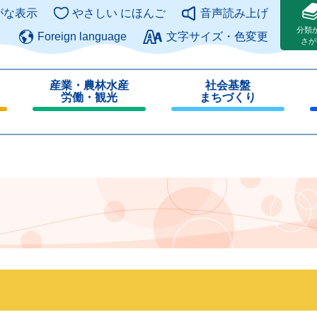
このページの本文へ
がな表示
やさしい にほんご
音声読み上げ
分類
Foreign language
文字サイズ・色変更
さが
産業・農林水産
社会基盤
労働・観光
まちづくり
閉
閉
じ
じ
る
る