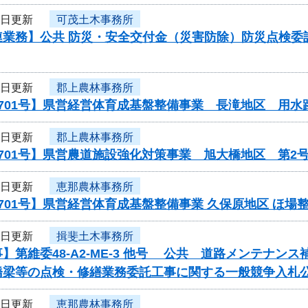
8日更新
可茂土木事務所
業務】公共 防災・安全交付金（災害防除）防災点検委託/
8日更新
郡上農林事務所
701号】県営経営体育成基盤整備事業 長滝地区 用水
8日更新
郡上農林事務所
701号】県営農道施設強化対策事業 旭大橋地区 第2
8日更新
恵那農林事務所
701号】県営経営体育成基盤整備事業 久保原地区 ほ場
8日更新
揖斐土木事務所
】第維委48-A2-ME-3 他号 公共 道路メンテナ
橋梁等の点検・修繕業務委託工事に関する一般競争入札
8日更新
恵那農林事務所