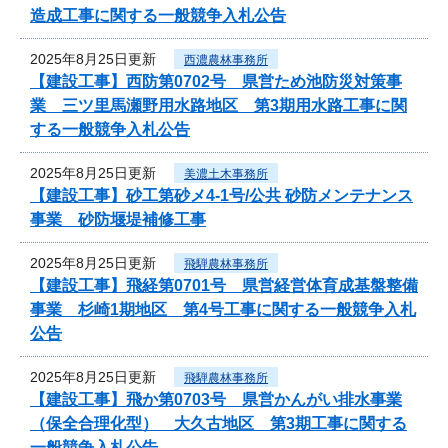
造成工事に関する一般競争入札公告
2025年8月25日更新
西濃農林事務所
【建設工事】西防第0702号 県営ため池防災対策事
業 三ツ里馬瀬野用水路地区 第3期用水路工事に関
する一般競争入札公告
2025年8月25日更新
美濃土木事務所
【建設工事】砂工第砂メ4-1号/公共 砂防メンテナンス
事業 砂防堰堤補修工事
2025年8月25日更新
飛騨農林事務所
【建設工事】飛経第0701号 県営経営体育成基盤整備
事業 杉崎1期地区 第4号工事に関する一般競争入札
公告
2025年8月25日更新
飛騨農林事務所
【建設工事】飛か第0703号 県営かんがい排水事業
（保全合理化型） 大久古地区 第3期工事に関する
一般競争入札公告