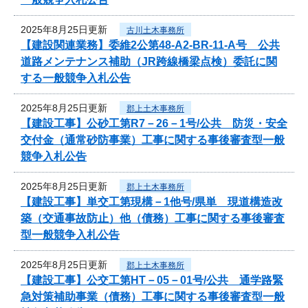
2025年8月25日更新
古川土木事務所
【建設関連業務】委維2公第48-A2-BR-11-A号 公共
道路メンテナンス補助（JR跨線橋梁点検）委託に関
する一般競争入札公告
2025年8月25日更新
郡上土木事務所
【建設工事】公砂工第R7－26－1号/公共 防災・安全
交付金（通常砂防事業）工事に関する事後審査型一般
競争入札公告
2025年8月25日更新
郡上土木事務所
【建設工事】単交工第現構－1他号/県単 現道構造改
築（交通事故防止）他（債務）工事に関する事後審査
型一般競争入札公告
2025年8月25日更新
郡上土木事務所
【建設工事】公交工第HT－05－01号/公共 通学路緊
急対策補助事業（債務）工事に関する事後審査型一般