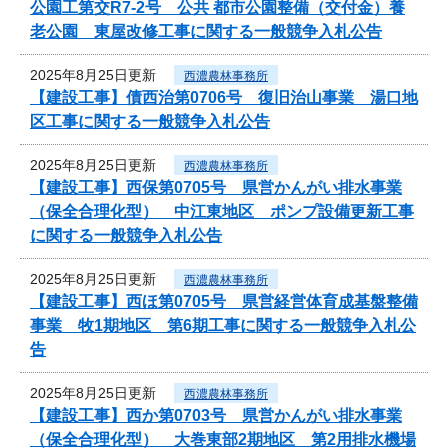
公園工第交R7-2号 公共 都市公園整備（交付金）養
老公園 東屋改修工事に関する一般競争入札公告
2025年8月25日更新
西濃農林事務所
【建設工事】債西治第0706号 復旧治山事業 湯口地
区工事に関する一般競争入札公告
2025年8月25日更新
西濃農林事務所
【建設工事】西保第0705号 県営かんがい排水事業
（保全合理化型） 中江東地区 ポンプ設備更新工事
に関する一般競争入札公告
2025年8月25日更新
西濃農林事務所
【建設工事】西ほ第0705号 県営経営体育成基盤整備
事業 牧1期地区 第6期工事に関する一般競争入札公
告
2025年8月25日更新
西濃農林事務所
【建設工事】西か第0703号 県営かんがい排水事業
（保全合理化型） 大巻東部2期地区 第2用排水機場