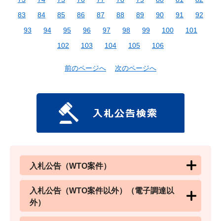
83
84
85
86
87
88
89
90
91
92
93
94
95
96
97
98
99
100
101
102
103
104
105
106
前のページへ
次のページへ
入札公告（WTO案件）
入札公告（WTO案件以外）（電子調達以
外）