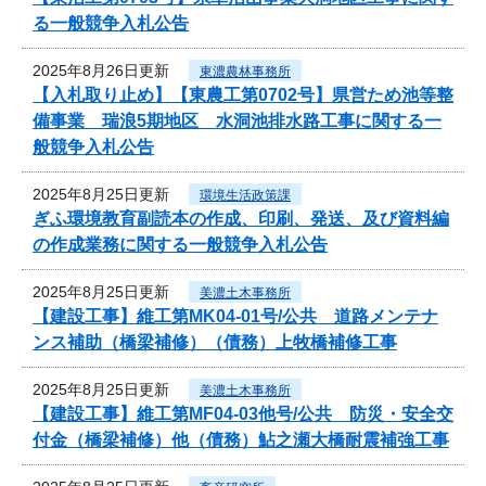
る一般競争入札公告
2025年8月26日更新
東濃農林事務所
【入札取り止め】【東農工第0702号】県営ため池等整
備事業 瑞浪5期地区 水洞池排水路工事に関する一
般競争入札公告
2025年8月25日更新
環境生活政策課
ぎふ環境教育副読本の作成、印刷、発送、及び資料編
の作成業務に関する一般競争入札公告
2025年8月25日更新
美濃土木事務所
【建設工事】維工第MK04-01号/公共 道路メンテナ
ンス補助（橋梁補修）（債務）上牧橋補修工事
2025年8月25日更新
美濃土木事務所
【建設工事】維工第MF04-03他号/公共 防災・安全交
付金（橋梁補修）他（債務）鮎之瀬大橋耐震補強工事