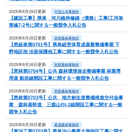
2025年8月26日更新
可茂土木事務所
【建設工事】県単 河川維持修繕（債務）工事/工河単
第修7-2号に関する一般競争入札公告
2025年8月26日更新
恵那農林事務所
【恵経単第0701号】県単経営体育成基盤整備事業 下
野地区他 法面保護他工事に関する一般競争入札公告
2025年8月26日更新
恵那農林事務所
【恵林第0704号】公共 森林環境保全整備事業 林業専
用道 船岩線開設工事に関する一般競争入札公告
2025年8月26日更新
恵那農林事務所
【恵林第0703号】公共 地方創生道整備推進交付金事
業 森林基幹道 三森山(5)-2線開設工事に関する一般
競争入札公告
2025年8月26日更新
東濃農林事務所
【東治工第0703号】県単治山事業大洞地区工事に関す