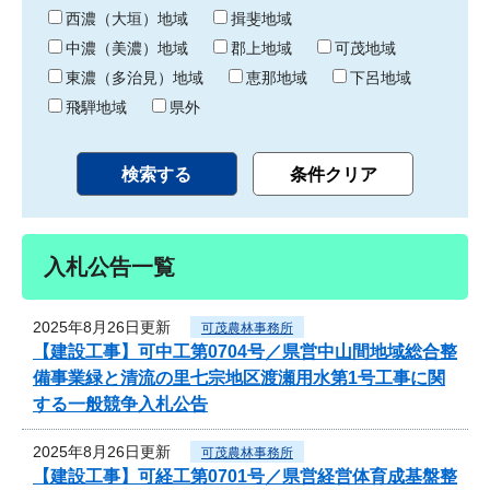
り
西濃（大垣）地域
揖斐地域
中濃（美濃）地域
郡上地域
可茂地域
東濃（多治見）地域
恵那地域
下呂地域
飛騨地域
県外
入札公告一覧
2025年8月26日更新
可茂農林事務所
【建設工事】可中工第0704号／県営中山間地域総合整
備事業緑と清流の里七宗地区渡瀬用水第1号工事に関
する一般競争入札公告
2025年8月26日更新
可茂農林事務所
【建設工事】可経工第0701号／県営経営体育成基盤整