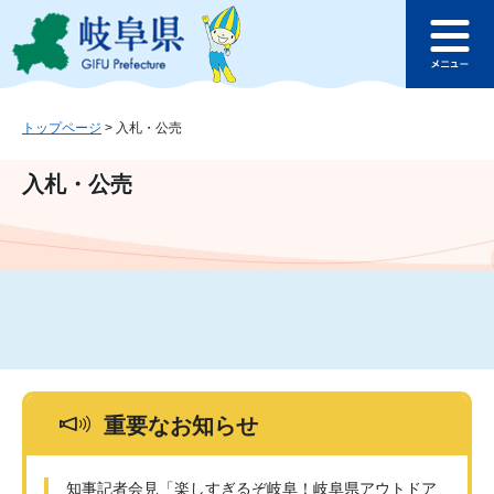
ペ
メ
このページの本文へ
ー
ニ
メ
ジ
ュ
ニ
の
ー
ュ
先
を
ー
頭
飛
トップページ
>
入札・公売
で
ば
す
し
入札・公売
。
て
本
文
へ
重要なお知らせ
知事記者会見「楽しすぎるぞ岐阜！岐阜県アウトドア