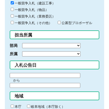
キ
一般競争入札（建設工事）
ー
一般競争入札（物品）
ワ
一般競争入札（業務委託）
ー
ド
一般競争入札（その他）
公募型プロポーザル
を
入
担当所属
力
部局
所属
入札公告日
期
から
間
期
の
間
始
地域
の
ま
終
り
わ
本庁
岐阜地域（本庁除く）