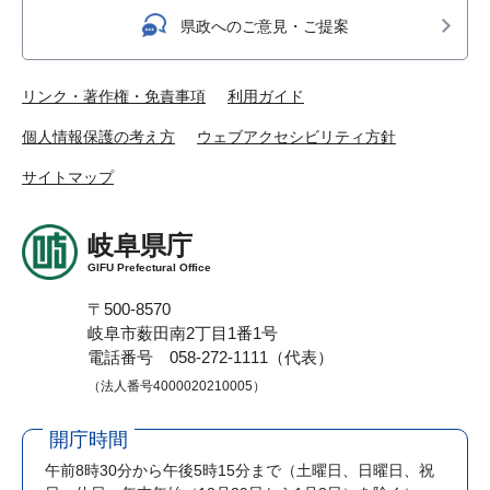
県政へのご意見・ご提案
リンク・著作権・免責事項
利用ガイド
個人情報保護の考え方
ウェブアクセシビリティ方針
サイトマップ
岐阜県庁
GIFU Prefectural Office
〒500-8570
岐阜市薮田南2丁目1番1号
電話番号 058-272-1111（代表）
（法人番号4000020210005）
開庁時間
午前8時30分から午後5時15分まで
（土曜日、日曜日、祝