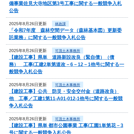
備事業佐見大寺地区第3号工事に関する一般競争入札
公告
2025年8月26日更新
林政課
「令和7年度 森林空間データ（森林基本図）更新委
託業務」に関する一般競争入札公告
2025年8月26日更新
可茂土木事務所
【建設工事】県単 道路新設改良（緊自債）（債
務） 工事/工建2単第道改－6－12－1他号に関する一
般競争入札公告
2025年8月26日更新
可茂土木事務所
【建設工事】公共 防災・安全交付金（道路改良）
他 工事／工建1第11-A01-012-1他号に関する一般競
争入札公告
2025年8月26日更新
可茂土木事務所
【建設工事】県単 都市公園事業 工事/工園1単第花－3
号に関する一般競争入札公告