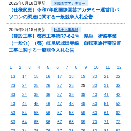
2025年8月18日更新
国際園芸アカデミー
（仕様変更）令和7年度国際園芸アカデミー運営用パ
ソコンの調達に関する一般競争入札公告
2025年8月18日更新
岐阜土木事務所
【建設工事】都市工事第R7-6-2号 県単 街路事業
（一般分）（都）岐阜駅城田寺線 自転車通行帯設置
工事に関する一般競争入札公告
1
2
3
4
5
6
7
8
9
10
11
12
13
14
15
16
17
18
19
20
21
22
23
24
25
26
27
28
29
30
31
32
33
34
35
36
37
38
39
40
41
42
43
44
45
46
47
48
49
50
51
52
53
54
55
56
57
58
59
60
61
62
63
64
65
66
67
68
69
70
71
72
73
74
75
76
77
78
79
80
81
82