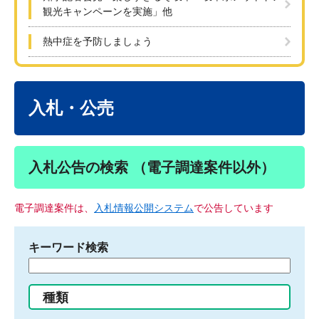
観光キャンペーンを実施」他
熱中症を予防しましょう
本
文
入札・公売
入札公告の検索 （電子調達案件以外）
電子調達案件は、
入札情報公開システム
で公告しています
キーワード検索
検
索
す
種類
る