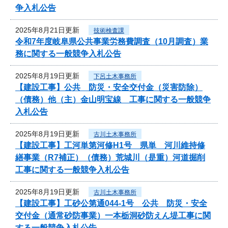
争入札公告
2025年8月21日更新
技術検査課
令和7年度岐阜県公共事業労務費調査（10月調査）業
務に関する一般競争入札公告
2025年8月19日更新
下呂土木事務所
【建設工事】公共 防災・安全交付金（災害防除）
（債務）他（主）金山明宝線 工事に関する一般競争
入札公告
2025年8月19日更新
古川土木事務所
【建設工事】工河単第河修H1号 県単 河川維持修
繕事業（R7補正）（債務）荒城川（是重）河道掘削
工事に関する一般競争入札公告
2025年8月19日更新
古川土木事務所
【建設工事】工砂公第通044-1号 公共 防災・安全
交付金（通常砂防事業）一本栃洞砂防えん堤工事に関
する一般競争入札公告