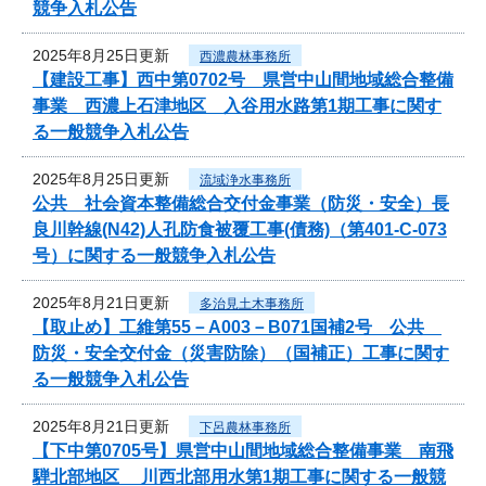
競争入札公告
2025年8月25日更新
西濃農林事務所
【建設工事】西中第0702号 県営中山間地域総合整備
事業 西濃上石津地区 入谷用水路第1期工事に関す
る一般競争入札公告
2025年8月25日更新
流域浄水事務所
公共 社会資本整備総合交付金事業（防災・安全）長
良川幹線(N42)人孔防食被覆工事(債務)（第401-C-073
号）に関する一般競争入札公告
2025年8月21日更新
多治見土木事務所
【取止め】工維第55－A003－B071国補2号 公共
防災・安全交付金（災害防除）（国補正）工事に関す
る一般競争入札公告
2025年8月21日更新
下呂農林事務所
【下中第0705号】県営中山間地域総合整備事業 南飛
騨北部地区 川西北部用水第1期工事に関する一般競